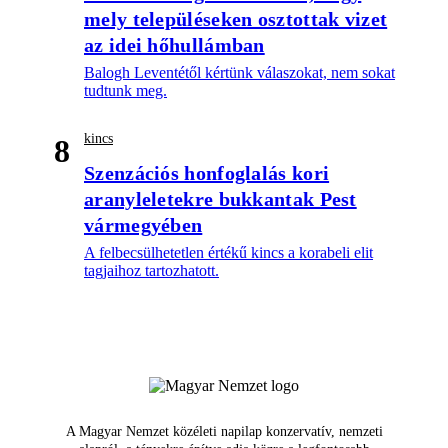
mely településeken osztottak vizet
az idei hőhullámban
Balogh Leventétől kértünk válaszokat, nem sokat
tudtunk meg.
kincs
8
Szenzációs honfoglalás kori
aranyleletekre bukkantak Pest
vármegyében
A felbecsülhetetlen értékű kincs a korabeli elit
tagjaihoz tartozhatott.
A Magyar Nemzet közéleti napilap konzervatív, nemzeti