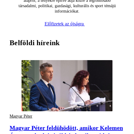
alapról, a tényekre építve adja közre a legfontosabb
társadalmi, politikai, gazdasági, kulturális és sport témájú
információkat.
Előfizetek az újságra
Belföldi híreink
Magyar Péter
Magyar Péter feldühödött, amikor Kelemen