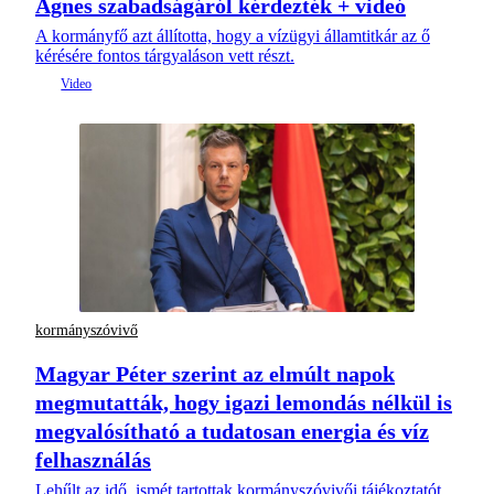
Ágnes szabadságáról kérdezték + videó
A kormányfő azt állította, hogy a vízügyi államtitkár az ő
kérésére fontos tárgyaláson vett részt.
kormányszóvivő
Magyar Péter szerint az elmúlt napok
megmutatták, hogy igazi lemondás nélkül is
megvalósítható a tudatosan energia és víz
felhasználás
Lehűlt az idő, ismét tartottak kormányszóvivői tájékoztatót,