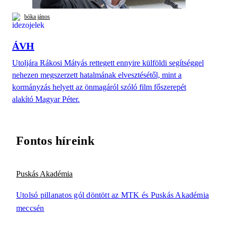
bóka jános
ÁVH
Utoljára Rákosi Mátyás rettegett ennyire külföldi segítséggel
nehezen megszerzett hatalmának elvesztésétől, mint a
kormányzás helyett az önmagáról szóló film főszerepét
alakító Magyar Péter.
Fontos híreink
Puskás Akadémia
Utolsó pillanatos gól döntött az MTK és Puskás Akadémia
meccsén