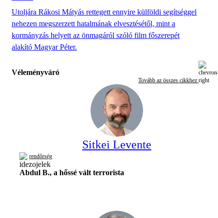
Utoljára Rákosi Mátyás rettegett ennyire külföldi segítséggel
nehezen megszerzett hatalmának elvesztésétől, mint a
kormányzás helyett az önmagáról szóló film főszerepét
alakító Magyar Péter.
Véleményváró
Tovább az összes cikkhez
Sitkei Levente
rendőrség
Abdul B., a hőssé vált terrorista