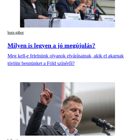
horn gábor
Milyen is legyen a jó megújulás?
Meg kell-e felelnünk olyanok elvárásainak, akik el akarnak
törölni bennünket a Föld színéről?