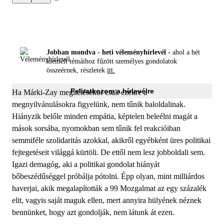
Jobban mondva - heti véleményhírlevél -
ahol a hét
kiemelt témáihoz fűzött személyes gondolatok
összeérnek, részletek
itt.
Feliratkozom a hírlevélre
Ha Márki-Zay megítélésekor csak ezekre a
megnyilvánulásokra figyelünk, nem tűnik baloldalinak.
Hiányzik belőle minden empátia, képtelen beleélni magát a
mások sorsába, nyomokban sem tűnik fel reakcióiban
semmiféle szolidaritás azokkal, akikről egyébként üres politikai
fejtegetéseit világgá kürtöli. De ettől nem lesz jobboldali sem.
Igazi demagóg, aki a politikai gondolat hiányát
bőbeszédűséggel próbálja pótolni. Épp olyan, mint milliárdos
haverjai, akik megalapították a 99 Mozgalmat az egy százalék
elit, vagyis saját maguk ellen, mert annyira hülyének néznek
bennünket, hogy azt gondolják, nem látunk át ezen.