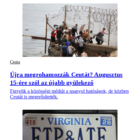
Ceuta
Újra megrohamozzák Ceutát? Augusztus
15-ére szól az újabb gyülekező
Figyelik a közösségi médiát a spanyol hatóságok, de közben
Ceutát is megerősítették.