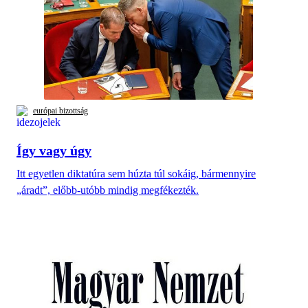
európai bizottság
Így vagy úgy
Itt egyetlen diktatúra sem húzta túl sokáig, bármennyire
„áradt”, előbb-utóbb mindig megfékezték.