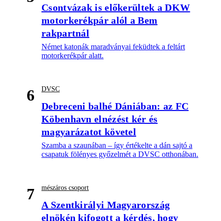
Csontvázak is előkerültek a DKW
motorkerékpár alól a Bem
rakpartnál
Német katonák maradványai feküdtek a feltárt
motorkerékpár alatt.
DVSC
6
Debreceni balhé Dániában: az FC
Köbenhavn elnézést kér és
magyarázatot követel
Szamba a szaunában – így értékelte a dán sajtó a
csapatuk fölényes győzelmét a DVSC otthonában.
mészáros csoport
7
A Szentkirályi Magyarország
elnökén kifogott a kérdés, hogy