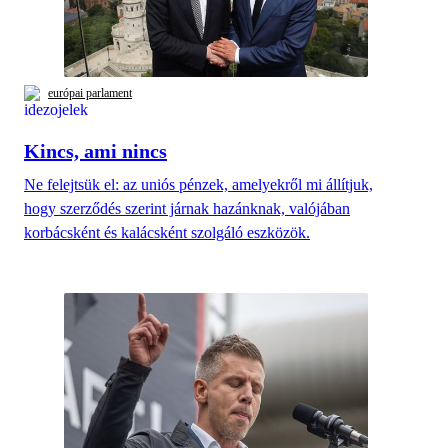
európai parlament
Kincs, ami nincs
Ne felejtsük el: az uniós pénzek, amelyekről mi állítjuk,
hogy szerződés szerint járnak hazánknak, valójában
korbácsként és kalácsként szolgáló eszközök.