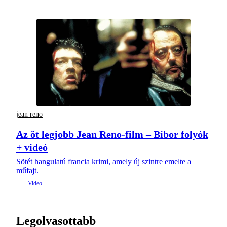
jean reno
Az öt legjobb Jean Reno-film – Bíbor folyók
+ videó
Sötét hangulatú francia krimi, amely új szintre emelte a
műfajt.
Legolvasottabb