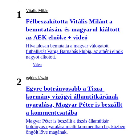
Vitális Milán
1
Félbeszakította Vitális Milánt a
bemutatásán, és magyarul kiáltott
az AEK elnöke + videó
Hivatalosan bemutatta a magyar válogatott
futballistát Varga Barnabás klubja, az athéni elnök
nagyot alkotott.
gajdos lászló
2
Egyre botrányosabb a Tisza-
kormány vízügyi államtitkárának
nyaralása, Magyar Péter is beszállt
a kommentcsatába
Magyar Péter is beszállt a tiszás államtitkár
botrányos nyaralása miatti kommentharcba, közben
öngólt lőve magának.