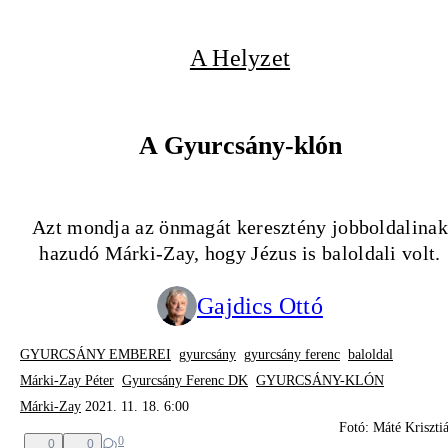
A Helyzet
A Gyurcsány-klón
Azt mondja az önmagát keresztény jobboldalinak
hazudó Márki-Zay, hogy Jézus is baloldali volt.
Gajdics Ottó
GYURCSÁNY EMBEREI
gyurcsány
gyurcsány ferenc
baloldal
Márki-Zay Péter
Gyurcsány Ferenc DK
GYURCSÁNY-KLÓN
Márki-Zay
2021. 11. 18. 6:00
Fotó: Máté Kriszti
0
0
0