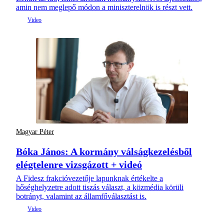
amin nem meglepő módon a miniszterelnök is részt vett.
Magyar Péter
Bóka János: A kormány válságkezelésből
elégtelenre vizsgázott + videó
A Fidesz frakcióvezetője lapunknak értékelte a
hőséghelyzetre adott tiszás választ, a közmédia körüli
botrányt, valamint az államfőválasztást is.