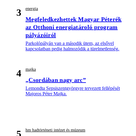
energia
3
Megfeledkezhettek Magyar Péterék
az Otthoni energiatároló program
pályázóiról
Parkolópályán van a második ütem, az elsővel
kapcsolatban pedig halmozódik a türelmetlenség.
majka
4
„Csordában nagy arc”
Lemondta Sepsiszentgyörgyre tervezett fellépését
Majoros Péter Majka.
hm hadtörténeti intézet és múzeum
5