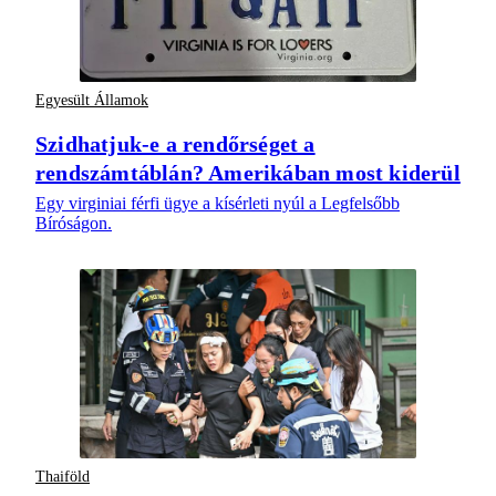
Egyesült Államok
Szidhatjuk-e a rendőrséget a
rendszámtáblán? Amerikában most kiderül
Egy virginiai férfi ügye a kísérleti nyúl a Legfelsőbb
Bíróságon.
Thaiföld