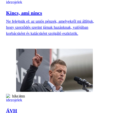
Kincs, ami nincs
Ne felejtsük el: az uniós pénzek, amelyekről mi állítjuk,
hogy szerződés szerint járnak hazánknak, valójában
korbácsként és kalácsként szolgáló eszközök.
bóka jános
ÁVH