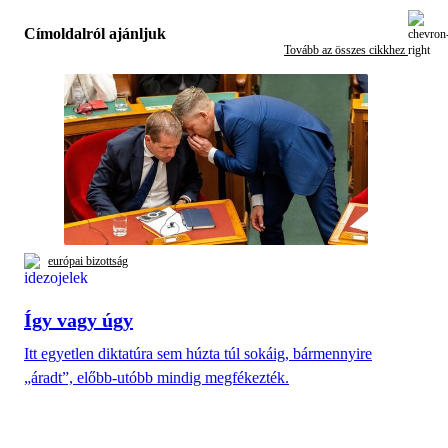
Címoldalról ajánljuk
Tovább az összes cikkhez
európai bizottság
Így vagy úgy
Itt egyetlen diktatúra sem húzta túl sokáig, bármennyire
„áradt”, előbb-utóbb mindig megfékezték.