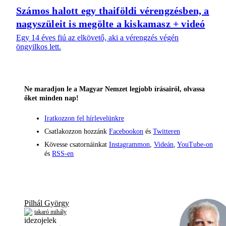
Számos halott egy thaiföldi vérengzésben, a
nagyszüleit is megölte a kiskamasz + videó
Egy 14 éves fiú az elkövető, aki a vérengzés végén
öngyilkos lett.
Ne maradjon le a Magyar Nemzet legjobb írásairól, olvassa
őket minden nap!
Iratkozzon fel hírlevelünkre
Csatlakozzon hozzánk
Facebookon
és
Twitteren
Kövesse csatornáinkat
Instagrammon
,
Videán
,
YouTube-on
és
RSS-en
Pilhál György
takaró mihály