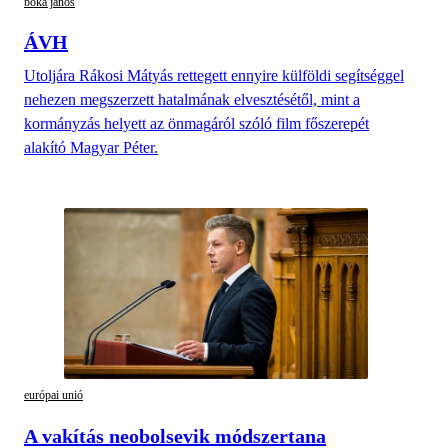
bóka jános
ÁVH
Utoljára Rákosi Mátyás rettegett ennyire külföldi segítséggel
nehezen megszerzett hatalmának elvesztésétől, mint a
kormányzás helyett az önmagáról szóló film főszerepét
alakító Magyar Péter.
európai unió
A vakítás neobolsevik módszertana