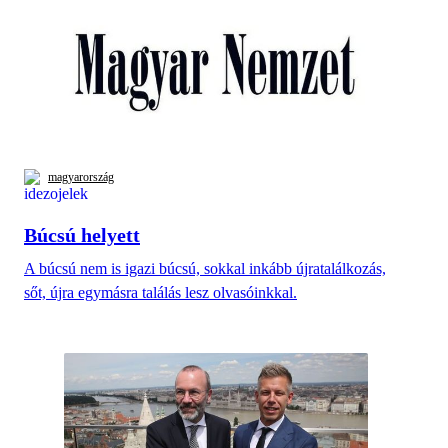
magyarország
Búcsú helyett
A búcsú nem is igazi búcsú, sokkal inkább újratalálkozás,
sőt, újra egymásra találás lesz olvasóinkkal.