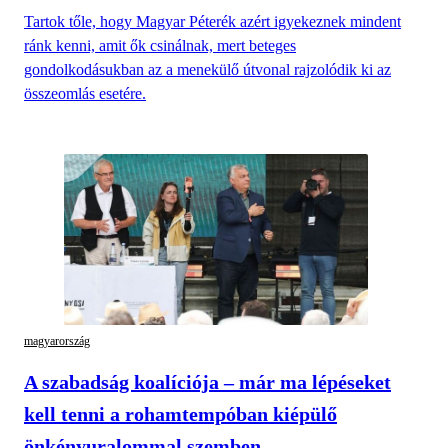
Tartok tőle, hogy Magyar Péterék azért igyekeznek mindent
ránk kenni, amit ők csinálnak, mert beteges
gondolkodásukban az a menekülő útvonal rajzolódik ki az
összeomlás esetére.
magyarország
A szabadság koalíciója – már ma lépéseket
kell tenni a rohamtempóban kiépülő
önkényuralommal szemben