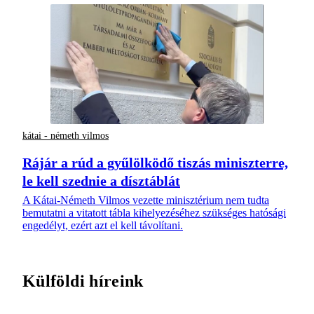
kátai - németh vilmos
Rájár a rúd a gyűlölködő tiszás miniszterre,
le kell szednie a dísztáblát
A Kátai-Németh Vilmos vezette minisztérium nem tudta
bemutatni a vitatott tábla kihelyezéséhez szükséges hatósági
engedélyt, ezért azt el kell távolítani.
Külföldi híreink