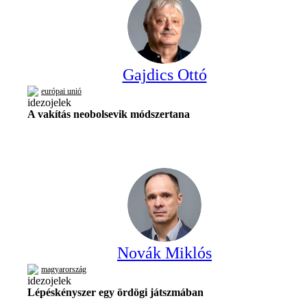
Gajdics Ottó
európai unió
A vakítás neobolsevik módszertana
Novák Miklós
magyarország
Lépéskényszer egy ördögi játszmában