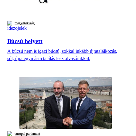
magyarország
Búcsú helyett
A búcsú nem is igazi búcsú, sokkal inkább újratalálkozás,
sőt, újra egymásra találás lesz olvasóinkkal.
európai parlament