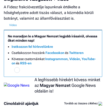
A Fidesz frakcióvezetője lapunknak értékelte a
hőséghelyzetre adott tiszás választ, a közmédia körüli
botrányt, valamint az államfőválasztást is.
Ne maradjon le a Magyar Nemzet legjobb írásairól, olvassa
őket minden nap!
Iratkozzon fel hírlevelünkre
Csatlakozzon hozzánk
Facebookon
és
Twitteren
Kövesse csatornáinkat
Instagrammon
,
Videán
,
YouTube-
on
és
RSS-en
A legfrissebb hírekért kövess minket
az
Magyar Nemzet
Google News
oldalán is!
Címoldalról ajánljuk
Tovább az összes cikkhez