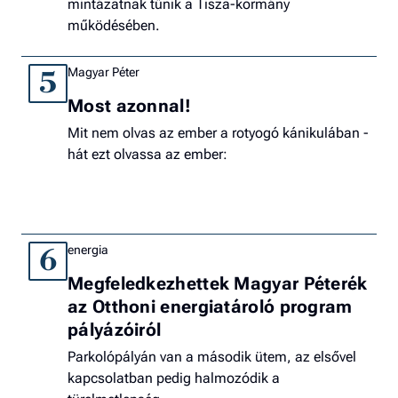
mintázatnak tűnik a Tisza-kormány
működésében.
Magyar Péter
5
Most azonnal!
Mit nem olvas az ember a rotyogó kánikulában -
hát ezt olvassa az ember:
energia
6
Megfeledkezhettek Magyar Péterék
az Otthoni energiatároló program
pályázóiról
Parkolópályán van a második ütem, az elsővel
kapcsolatban pedig halmozódik a