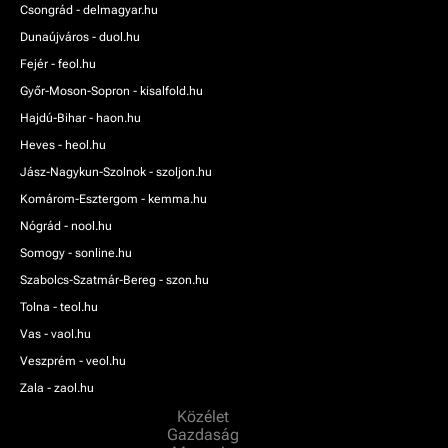
Csongrád - delmagyar.hu
Dunaújváros - duol.hu
Fejér - feol.hu
Győr-Moson-Sopron - kisalfold.hu
Hajdú-Bihar - haon.hu
Heves - heol.hu
Jász-Nagykun-Szolnok - szoljon.hu
Komárom-Esztergom - kemma.hu
Nógrád - nool.hu
Somogy - sonline.hu
Szabolcs-Szatmár-Bereg - szon.hu
Tolna - teol.hu
Vas - vaol.hu
Veszprém - veol.hu
Zala - zaol.hu
Közélet
Gazdaság