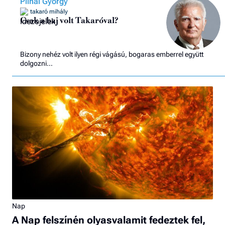
Pilhál György
takaró mihály
Csak a baj volt Takaróval?
Bizony nehéz volt ilyen régi vágású, bogaras emberrel együtt
dolgozni…
Nap
A Nap felszínén olyasvalamit fedeztek fel,