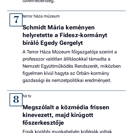
türelmetlenség.
terror háza múzeum
7
Schmidt Mária keményen
helyretette a Fidesz-kormányt
bíráló Egedy Gergelyt
A Terror Háza Múzeum főigazgatója szerint a
professzor valótlan állításokkal támadta a
Nemzeti Együttműködés Rendszerét, miközben
figyelmen kívül hagyta az Orbán-kormány
gazdasági és nemzetpolitikai eredményeit.
hír tv
8
Megszólalt a közmédia frissen
kinevezett, majd kirúgott
főszerkesztője
Egyik korábbi munkahelyén kollégák voltak