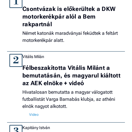
1
Csontvázak is előkerültek a DKW
motorkerékpár alól a Bem
rakpartnál
Német katonák maradványai feküdtek a feltárt
motorkerékpár alatt.
Vitális Milán
2
Félbeszakította Vitális Milánt a
bemutatásán, és magyarul kiáltott
az AEK elnöke + videó
Hivatalosan bemutatta a magyar válogatott
futballistát Varga Barnabás klubja, az athéni
elnök nagyot alkotott.
Kapitány István
3