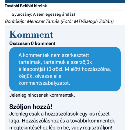
F
További Belföld híreink
a 
Gyurcsány: A semlegesség árulás!
Borítókép: Menczer Tamás (Fotó: MTI/Balogh Zoltán)
Komment
Összesen 0 komment
A kommentek nem szerkesztett
tartalmak, tartalmuk a szerzőjük
álláspontját tükrözi. Mielőtt hozzászólna,
kérjük, olvassa el a
kommentszabályzatot
.
Jelenleg nincsenek kommentek.
Szóljon hozzá!
Jelenleg csak a hozzászólások egy kis részét
látja. Hozzászóláshoz és a további kommentek
megtekintéséhez lépjen be, vagy regisztráljon!