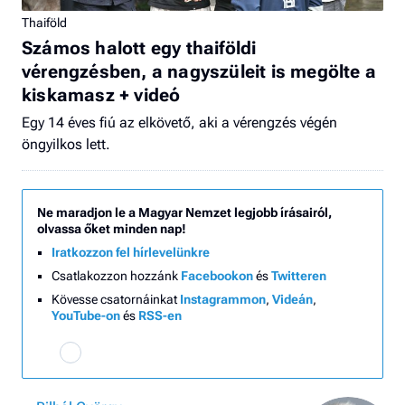
Thaiföld
Számos halott egy thaiföldi
vérengzésben, a nagyszüleit is megölte a
kiskamasz + videó
Egy 14 éves fiú az elkövető, aki a vérengzés végén
öngyilkos lett.
Ne maradjon le a Magyar Nemzet legjobb írásairól,
olvassa őket minden nap!
Iratkozzon fel hírlevelünkre
Csatlakozzon hozzánk
Facebookon
és
Twitteren
Kövesse csatornáinkat
Instagrammon
,
Videán
,
YouTube-on
és
RSS-en