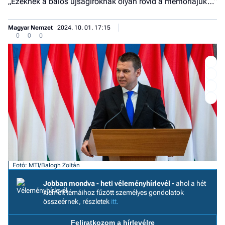
„Ezeknek a balos újságíróknak olyan rövid a memóriájuk…”
Magyar Nemzet
2024. 10. 01. 17:15
0
0
0
Fotó: MTI/Balogh Zoltán
Jobban mondva - heti véleményhírlevél -
ahol a hét
Job
kiemelt témáihoz fűzött személyes gondolatok
- he
összeérnek, részletek
itt.
vél
Feliratkozom a hírlevélre