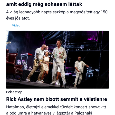
amit eddig még sohasem láttak
A világ legnagyobb napteleszkópja megerősített egy 150
éves jóslatot.
rick astley
Rick Astley nem bízott semmit a véletlenre
Hatalmas, életrajzi elemekkel tűzdelt koncert-showt vitt
a pódiumra a hatvanéves világsztár a Paloznaki