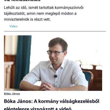
Lehűlt az idő, ismét tartottak kormányszóvivői
tájékoztatót, amin nem meglepő módon a
miniszterelnök is részt vett.
Bóka János
Bóka János: A kormány válságkezelésből
elégtelenre vizsgázott + videó