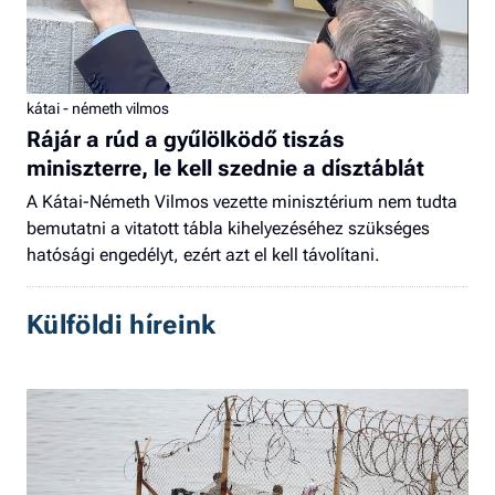
kátai - németh vilmos
Rájár a rúd a gyűlölködő tiszás
miniszterre, le kell szednie a dísztáblát
A Kátai-Németh Vilmos vezette minisztérium nem tudta
bemutatni a vitatott tábla kihelyezéséhez szükséges
hatósági engedélyt, ezért azt el kell távolítani.
Külföldi híreink