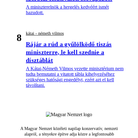
A miniszterelnök a hergelés kedvéért ismét
hazudott.
kátai - németh vilmos
8
Rájár a rúd a gyűlölködő tiszás
miniszterre, le kell szednie a
dísztáblát
A Kátai-Németh Vilmos vezette minisztérium nem
tudta bemutatni a vitatott tábla kihelyezéséhez
szükséges hatósági engedélyt, ezért azt el kell
távolítani.
A Magyar Nemzet közéleti napilap konzervatív, nemzeti
alapról, a tényekre építve adja közre a legfontosabb