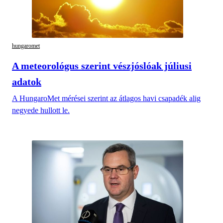
hungaromet
A meteorológus szerint vészjóslóak júliusi
adatok
A HungaroMet mérései szerint az átlagos havi csapadék alig
negyede hullott le.