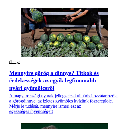
dinnye
Mennyire görög a dinnye? Titkok és
érdekességek az egyik legfinomabb
nyári gyümölcsről
A magyarországi nyarak jellegzetes kulináris hozzátartozója
a görögdinnye, az ízletes gyümölcs kvízünk főszereplője.
Mérje le tudását, mennyire ismeri ezt az
egészséges ínyencséget!