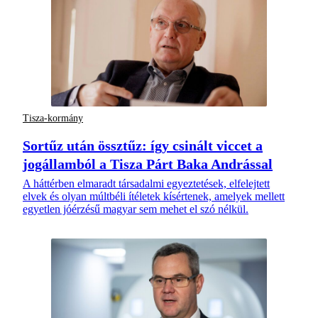
Tisza-kormány
Sortűz után össztűz: így csinált viccet a
jogállamból a Tisza Párt Baka Andrással
A háttérben elmaradt társadalmi egyeztetések, elfelejtett
elvek és olyan múltbéli ítéletek kísértenek, amelyek mellett
egyetlen jóérzésű magyar sem mehet el szó nélkül.