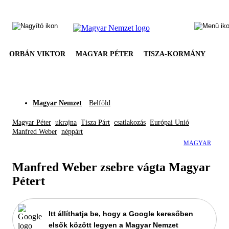
ORBÁN VIKTOR
MAGYAR PÉTER
TISZA-KORMÁNY
Magyar Nemzet
Belföld
Magyar Péter
ukrajna
Tisza Párt
csatlakozás
Európai Unió
Manfred Weber
néppárt
MAGYAR
Manfred Weber zsebre vágta Magyar
Pétert
Itt állíthatja be, hogy a Google keresőben
elsők között legyen a Magyar Nemzet