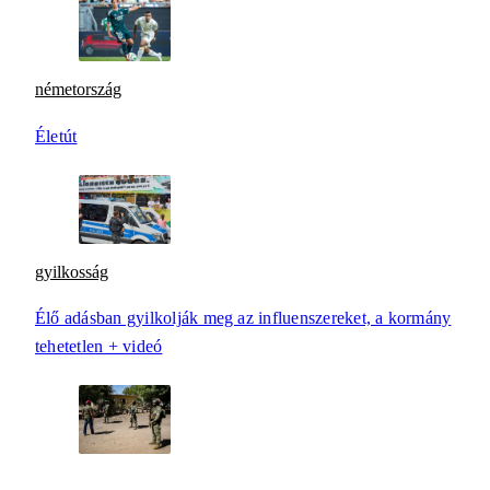
németország
Életút
gyilkosság
Élő adásban gyilkolják meg az influenszereket, a kormány
tehetetlen + videó