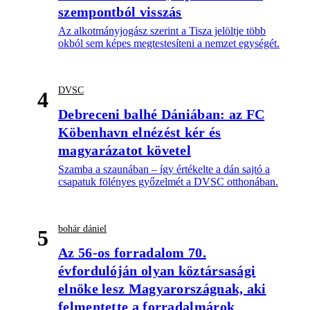
szempontból visszás
Az alkotmányjogász szerint a Tisza jelöltje több
okból sem képes megtestesíteni a nemzet egységét.
DVSC
4
Debreceni balhé Dániában: az FC
Köbenhavn elnézést kér és
magyarázatot követel
Szamba a szaunában – így értékelte a dán sajtó a
csapatuk fölényes győzelmét a DVSC otthonában.
bohár dániel
5
Az 56-os forradalom 70.
évfordulóján olyan köztársasági
elnöke lesz Magyarországnak, aki
felmentette a forradalmárok