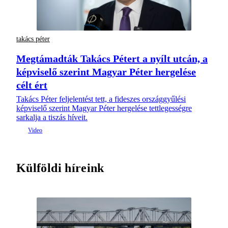
takács péter
Megtámadták Takács Pétert a nyílt utcán, a
képviselő szerint Magyar Péter hergelése
célt ért
Takács Péter feljelentést tett, a fideszes országgyűlési
képviselő szerint Magyar Péter hergelése tettlegességre
sarkalja a tiszás híveit.
Külföldi híreink