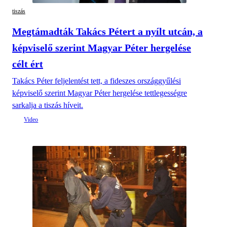
tiszás
Megtámadták Takács Pétert a nyílt utcán, a
képviselő szerint Magyar Péter hergelése
célt ért
Takács Péter feljelentést tett, a fideszes országgyűlési
képviselő szerint Magyar Péter hergelése tettlegességre
sarkalja a tiszás híveit.