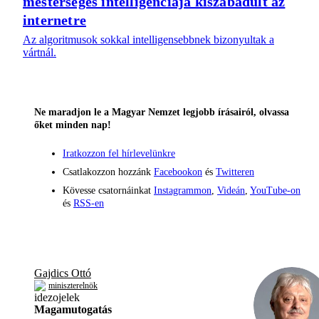
mesterséges intelligenciája kiszabadult az
internetre
Az algoritmusok sokkal intelligensebbnek bizonyultak a
vártnál.
Ne maradjon le a Magyar Nemzet legjobb írásairól, olvassa
őket minden nap!
Iratkozzon fel hírlevelünkre
Csatlakozzon hozzánk
Facebookon
és
Twitteren
Kövesse csatornáinkat
Instagrammon
,
Videán
,
YouTube-on
és
RSS-en
Gajdics Ottó
miniszterelnök
Magamutogatás