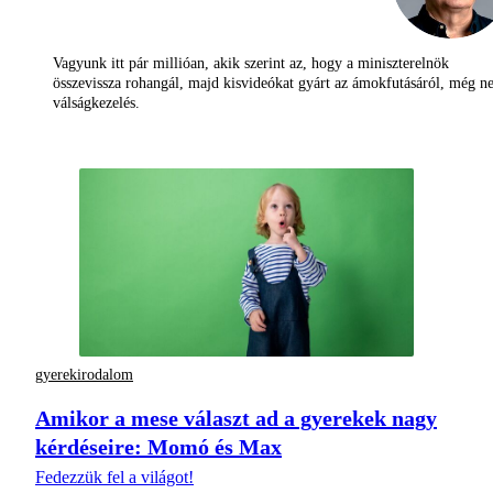
Vagyunk itt pár millióan, akik szerint az, hogy a miniszterelnök
összevissza rohangál, majd kisvideókat gyárt az ámokfutásáról, még 
válságkezelés.
gyerekirodalom
Amikor a mese választ ad a gyerekek nagy
kérdéseire: Momó és Max
Fedezzük fel a világot!