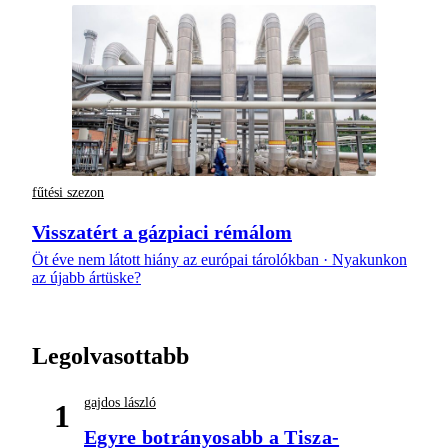
fűtési szezon
Visszatért a gázpiaci rémálom
Öt éve nem látott hiány az európai tárolókban · Nyakunkon
az újabb ártüske?
Legolvasottabb
gajdos lászló
1
Egyre botrányosabb a Tisza-