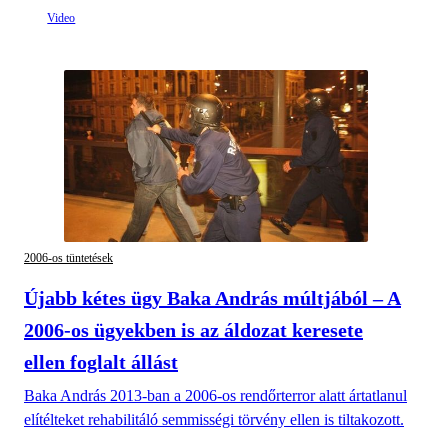
2006-os tüntetések
Újabb kétes ügy Baka András múltjából – A
2006-os ügyekben is az áldozat keresete
ellen foglalt állást
Baka András 2013-ban a 2006-os rendőrterror alatt ártatlanul
elítélteket rehabilitáló semmisségi törvény ellen is tiltakozott.