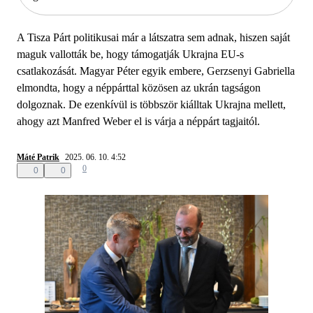
A Tisza Párt politikusai már a látszatra sem adnak, hiszen saját
maguk vallották be, hogy támogatják Ukrajna EU-s
csatlakozását. Magyar Péter egyik embere, Gerzsenyi Gabriella
elmondta, hogy a néppárttal közösen az ukrán tagságon
dolgoznak. De ezenkívül is többször kiálltak Ukrajna mellett,
ahogy azt Manfred Weber el is várja a néppárt tagjaitól.
Máté Patrik
2025. 06. 10. 4:52
0
0
0