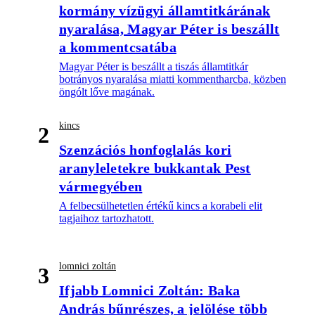
kormány vízügyi államtitkárának
nyaralása, Magyar Péter is beszállt
a kommentcsatába
Magyar Péter is beszállt a tiszás államtitkár
botrányos nyaralása miatti kommentharcba, közben
öngólt lőve magának.
kincs
2
Szenzációs honfoglalás kori
aranyleletekre bukkantak Pest
vármegyében
A felbecsülhetetlen értékű kincs a korabeli elit
tagjaihoz tartozhatott.
lomnici zoltán
3
Ifjabb Lomnici Zoltán: Baka
András bűnrészes, a jelölése több