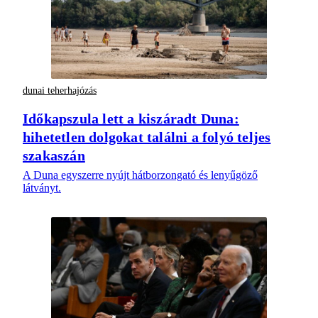
dunai teherhajózás
Időkapszula lett a kiszáradt Duna:
hihetetlen dolgokat találni a folyó teljes
szakaszán
A Duna egyszerre nyújt hátborzongató és lenyűgöző
látványt.