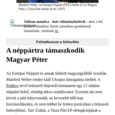
Manfred Weber, az Európai Néppárt (EPP) elnöke (J) és Magyar
Péter, a Tisza Párt elnöke (Fotó: AFP)
Jobban mondva - heti véleményhírlevél -
ahol a hét
kiemelt témáihoz fűzött személyes gondolatok
összeérnek, részletek
itt.
Feliratkozom a hírlevélre
A néppártra támaszkodik
Magyar Péter
Az Európai Néppárt és annak hírhedt magyargyűlölő vezetője,
Manfred Weber rendre kiáll Ukrajna támogatása mellett. A
Politico
nevű brüsszeli hírportál bemutatott egy 12 oldalas
néppárti belső, eleddig titkos szabályzatot. Eszerint aki nem
követi a párt irányvonalát, az kevesebb időt kap
hozzászólásokra, és nem tölthet be fontos pozíciókat a brüsszeli
buborékban. Tarr Zoltán, a Tisza Párt EP-delegációjának a