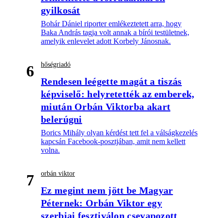
gyilkosát
Bohár Dániel riporter emlékeztetett arra, hogy
Baka András tagja volt annak a bírói testületnek,
amelyik enlevelet adott Korbely Jánosnak.
hőségriadó
6
Rendesen leégette magát a tiszás
képviselő: helyretették az emberek,
miután Orbán Viktorba akart
belerúgni
Borics Mihály olyan kérdést tett fel a válságkezelés
kapcsán Facebook-posztjában, amit nem kellett
volna.
orbán viktor
7
Ez megint nem jött be Magyar
Péternek: Orbán Viktor egy
szerbiai fesztiválon csevapozott