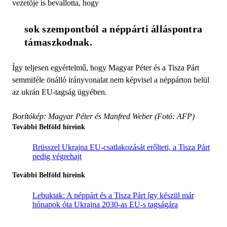
vezetője is bevallotta, hogy
sok szempontból a néppárti álláspontra 
támaszkodnak. 
Így teljesen egyértelmű, hogy Magyar Péter és a Tisza Párt
semmiféle önálló irányvonalat nem képvisel a néppárton belül
az ukrán EU-tagság ügyében.
Borítókép: Magyar Péter és Manfred Weber (Fotó: AFP)
További Belföld híreink
Brüsszel Ukrajna EU-csatlakozását erőlteti, a Tisza Párt
pedig végrehajt
További Belföld híreink
Lebuktak: A néppárt és a Tisza Párt így készül már
hónapok óta Ukrajna 2030-as EU-s tagságára