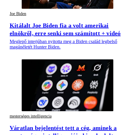
Joe Biden
Kitálalt Joe Biden fia a volt amerikai
elnökről, erre senki sem számított + videó
Meglepő interjúban nyitotta meg a Biden család legbelső
magánéletét Hunter Biden.
mesterséges intelligencia
Váratlan bejelentést tett a cég, aminek a