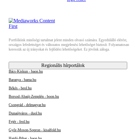
Portfóliónk minőségi tartalmat jelent minden olvasó számára. Egyedülálló elérést,
országos lefedettséget és változatos megjelenési lehetőséget biztosít. Folyamatosan
keressük az új irányokat és fejlődési lehetőségeket. Ez jövőnk záloga.
Regionális hírportálok
Bács-Kiskun - baon.hu
Baranya - bama.hu
Békés - beol.hu
Borsod-Abaúj-Zemplén - boon.hu
Csongrád - delmagyar.hu
Dunaújváros - duol.hu
Fejér - feol.hu
Győr-Moson-Sopron - kisalfold.hu
Hajdú-Bihar - haon.hu