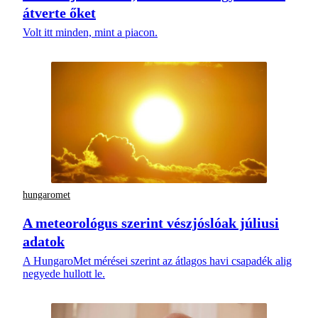
átverte őket
Volt itt minden, mint a piacon.
hungaromet
A meteorológus szerint vészjóslóak júliusi
adatok
A HungaroMet mérései szerint az átlagos havi csapadék alig
negyede hullott le.