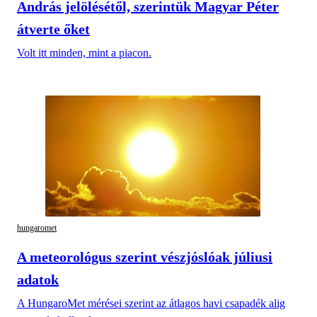
András jelölésétől, szerintük Magyar Péter
átverte őket
Volt itt minden, mint a piacon.
hungaromet
A meteorológus szerint vészjóslóak júliusi
adatok
A HungaroMet mérései szerint az átlagos havi csapadék alig