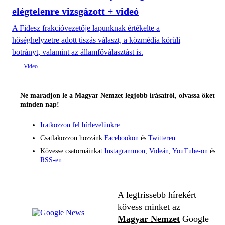
elégtelenre vizsgázott + videó
A Fidesz frakcióvezetője lapunknak értékelte a
hőséghelyzetre adott tiszás választ, a közmédia körüli
botrányt, valamint az államfőválasztást is.
Ne maradjon le a Magyar Nemzet legjobb írásairól, olvassa őket
minden nap!
Iratkozzon fel hírlevelünkre
Csatlakozzon hozzánk
Facebookon
és
Twitteren
Kövesse csatornáinkat
Instagrammon
,
Videán
,
YouTube-on
és
RSS-en
A legfrissebb hírekért
kövess minket az
Magyar Nemzet
Google