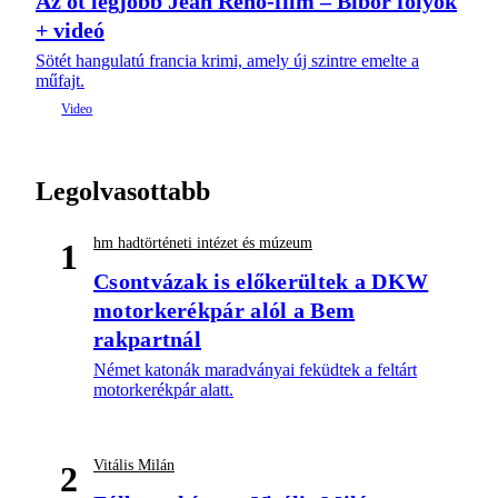
Az öt legjobb Jean Reno-film – Bíbor folyók
+ videó
Sötét hangulatú francia krimi, amely új szintre emelte a
műfajt.
Legolvasottabb
hm hadtörténeti intézet és múzeum
1
Csontvázak is előkerültek a DKW
motorkerékpár alól a Bem
rakpartnál
Német katonák maradványai feküdtek a feltárt
motorkerékpár alatt.
Vitális Milán
2