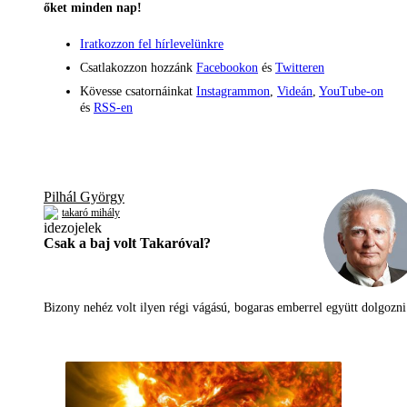
őket minden nap!
Iratkozzon fel hírlevelünkre
Csatlakozzon hozzánk
Facebookon
és
Twitteren
Kövesse csatornáinkat
Instagrammon
,
Videán
,
YouTube-on
és
RSS-en
Pilhál György
takaró mihály
Csak a baj volt Takaróval?
Bizony nehéz volt ilyen régi vágású, bogaras emberrel együtt dolgoz