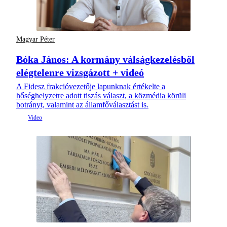
Magyar Péter
Bóka János: A kormány válságkezelésből
elégtelenre vizsgázott + videó
A Fidesz frakcióvezetője lapunknak értékelte a
hőséghelyzetre adott tiszás választ, a közmédia körüli
botrányt, valamint az államfőválasztást is.