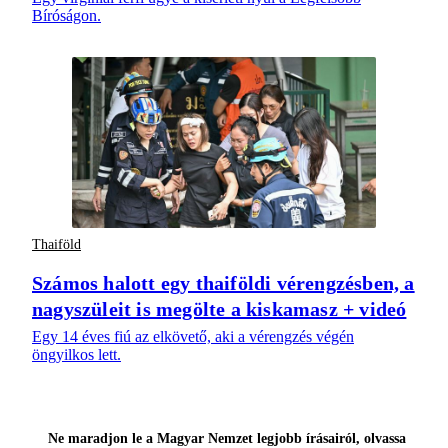
Bíróságon.
Thaiföld
Számos halott egy thaiföldi vérengzésben, a
nagyszüleit is megölte a kiskamasz + videó
Egy 14 éves fiú az elkövető, aki a vérengzés végén
öngyilkos lett.
Ne maradjon le a Magyar Nemzet legjobb írásairól, olvassa