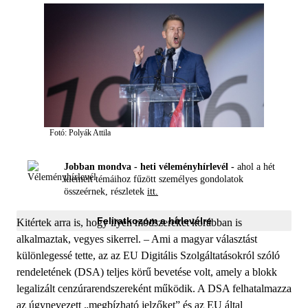
Fotó: Polyák Attila
Jobban mondva - heti véleményhírlevél -
ahol a hét
kiemelt témáihoz fűzött személyes gondolatok
összeérnek, részletek
itt.
Feliratkozom a hírlevélre
Kitértek arra is, hogy ilyen módszereket korábban is
alkalmaztak, vegyes sikerrel. – Ami a magyar választást
különlegessé tette, az az EU Digitális Szolgáltatásokról szóló
rendeletének (DSA) teljes körű bevetése volt, amely a blokk
legalizált cenzúrarendszereként működik. A DSA felhatalmazza
az úgynevezett „megbízható jelzőket” és az EU által