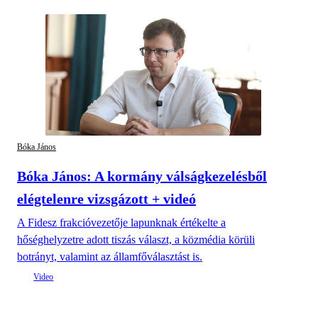
Bóka János
Bóka János: A kormány válságkezelésből
elégtelenre vizsgázott + videó
A Fidesz frakcióvezetője lapunknak értékelte a
hőséghelyzetre adott tiszás választ, a közmédia körüli
botrányt, valamint az államfőválasztást is.