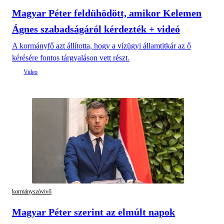
Magyar Péter feldühödött, amikor Kelemen
Ágnes szabadságáról kérdezték + videó
A kormányfő azt állította, hogy a vízügyi államtitkár az ő
kérésére fontos tárgyaláson vett részt.
kormányszóvivő
Magyar Péter szerint az elmúlt napok