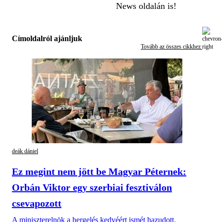
News oldalán is!
Címoldalról ajánljuk
Tovább az összes cikkhez
deák dániel
Ez megint nem jött be Magyar Péternek:
Orbán Viktor egy szerbiai fesztiválon
csevapozott
A miniszterelnök a hergelés kedvéért ismét hazudott.