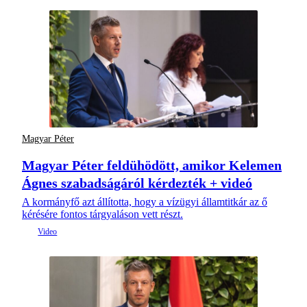
Magyar Péter
Magyar Péter feldühödött, amikor Kelemen
Ágnes szabadságáról kérdezték + videó
A kormányfő azt állította, hogy a vízügyi államtitkár az ő
kérésére fontos tárgyaláson vett részt.