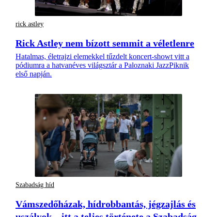
rick astley
Rick Astley nem bízott semmit a véletlenre
Hatalmas, életrajzi elemekkel tűzdelt koncert-showt vitt a
pódiumra a hatvanéves világsztár a Paloznaki JazzPiknik
első napján.
Szabadság híd
Vámszedőházak, hídrobbantás, jégzajlás és
uszályok – itt a teljes története a Szabadság