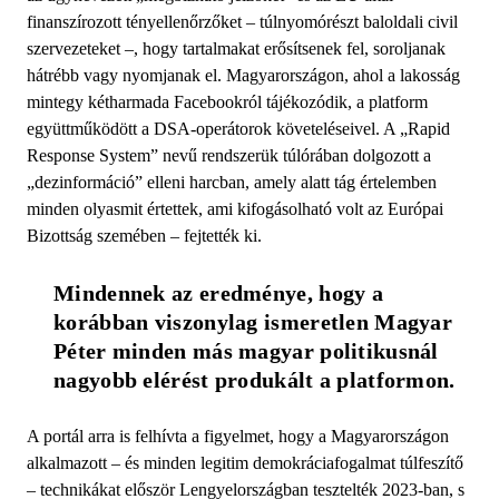
finanszírozott tényellenőrzőket – túlnyomórészt baloldali civil
szervezeteket –, hogy tartalmakat erősítsenek fel, soroljanak
hátrébb vagy nyomjanak el. Magyarországon, ahol a lakosság
mintegy kétharmada Facebookról tájékozódik, a platform
együttműködött a DSA-operátorok követeléseivel. A „Rapid
Response System” nevű rendszerük túlórában dolgozott a
„dezinformáció” elleni harcban, amely alatt tág értelemben
minden olyasmit értettek, ami kifogásolható volt az Európai
Bizottság szemében – fejtették ki.
Mindennek az eredménye, hogy a 
korábban viszonylag ismeretlen Magyar 
Péter minden más magyar politikusnál 
nagyobb elérést produkált a platformon.
A portál arra is felhívta a figyelmet, hogy a Magyarországon
alkalmazott – és minden legitim demokráciafogalmat túlfeszítő
– technikákat először Lengyelországban tesztelték 2023-ban, s