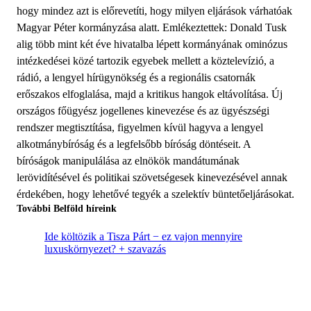
hogy mindez azt is előrevetíti, hogy milyen eljárások várhatóak
Magyar Péter kormányzása alatt. Emlékeztettek: Donald Tusk
alig több mint két éve hivatalba lépett kormányának ominózus
intézkedései közé tartozik egyebek mellett a köztelevízió, a
rádió, a lengyel hírügynökség és a regionális csatornák
erőszakos elfoglalása, majd a kritikus hangok eltávolítása. Új
országos főügyész jogellenes kinevezése és az ügyészségi
rendszer megtisztítása, figyelmen kívül hagyva a lengyel
alkotmánybíróság és a legfelsőbb bíróság döntéseit. A
bíróságok manipulálása az elnökök mandátumának
lerövidítésével és politikai szövetségesek kinevezésével annak
érdekében, hogy lehetővé tegyék a szelektív büntetőeljárásokat.
További Belföld híreink
Ide költözik a Tisza Párt − ez vajon mennyire
luxuskörnyezet? + szavazás