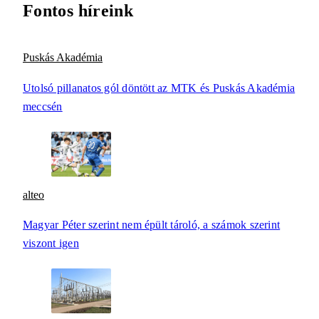
Fontos híreink
Puskás Akadémia
Utolsó pillanatos gól döntött az MTK és Puskás Akadémia
meccsén
alteo
Magyar Péter szerint nem épült tároló, a számok szerint
viszont igen