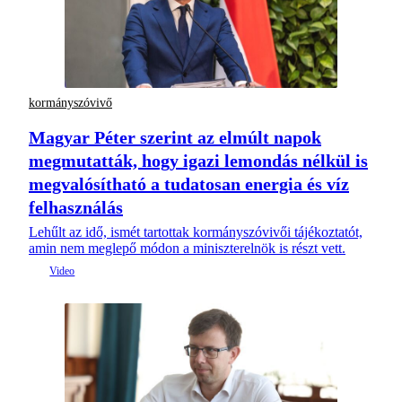
kormányszóvivő
Magyar Péter szerint az elmúlt napok
megmutatták, hogy igazi lemondás nélkül is
megvalósítható a tudatosan energia és víz
felhasználás
Lehűlt az idő, ismét tartottak kormányszóvivői tájékoztatót,
amin nem meglepő módon a miniszterelnök is részt vett.