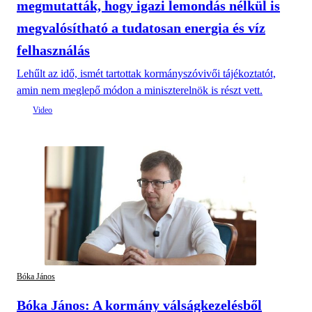
megmutatták, hogy igazi lemondás nélkül is
megvalósítható a tudatosan energia és víz
felhasználás
Lehűlt az idő, ismét tartottak kormányszóvivői tájékoztatót,
amin nem meglepő módon a miniszterelnök is részt vett.
Bóka János
Bóka János: A kormány válságkezelésből