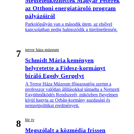
Megfeledkezhettek Magyar Péterék
az Otthoni energiatároló program
pályázóiról
Parkolópályán van a második ütem, az elsővel
kapcsolatban pedig halmozódik a türelmetlenség.
terror háza múzeum
7
Schmidt Mária keményen
helyretette a Fidesz-kormányt
bíráló Egedy Gergelyt
A Terror Háza Múzeum főigazgatója szerint a
professzor valótlan állításokkal támadta a Nemzeti
Együttműködés Rendszerét, miközben figyelmen
kívül hagyta az Orbán-kormány gazdasági és
nemzetpolitikai eredményeit.
hír tv
8
Megszólalt a közmédia frissen