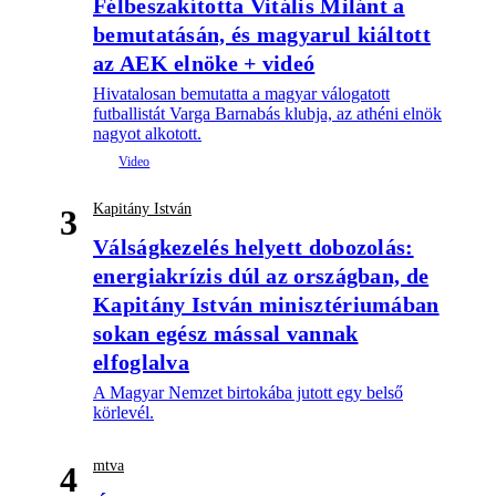
Félbeszakította Vitális Milánt a
bemutatásán, és magyarul kiáltott
az AEK elnöke + videó
Hivatalosan bemutatta a magyar válogatott
futballistát Varga Barnabás klubja, az athéni elnök
nagyot alkotott.
Kapitány István
3
Válságkezelés helyett dobozolás:
energiakrízis dúl az országban, de
Kapitány István minisztériumában
sokan egész mással vannak
elfoglalva
A Magyar Nemzet birtokába jutott egy belső
körlevél.
mtva
4