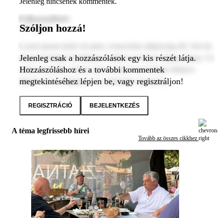
Jelenleg nincsenek kommentek.
Felhasználónév
Szóljon hozzá!
2024. január 1.
Lorem ipsum dolor sit amet, consectetur adipiscing elit. Sed do
Jelenleg csak a hozzászólások egy kis részét látja.
eiusmod tempor incididunt ut labore et dolore magna aliqua. Ut
Hozzászóláshoz és a további kommentek
enim ad minim veniam, quis nostrud exercitation ullamco
megtekintéséhez lépjen be, vagy regisztráljon!
laboris nisi ut aliquip ex ea commodo consequat.
REGISZTRÁCIÓ
BEJELENTKEZÉS
A téma legfrissebb hírei
Tovább az összes cikkhez