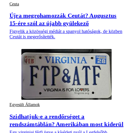
Ceuta
Újra megrohamozzák Ceutát? Augusztus
15-ére szól az újabb gyülekező
Figyelik a közösségi médiát a spanyol hatóságok, de közben
Ceutát is megerősítették.
Egyesült Államok
Szidhatjuk-e a rendőrséget a
rendszámtáblán? Amerikában most kiderül
Egy virginiai férfi ügye a kísérleti nyúl a Legfelsőbb