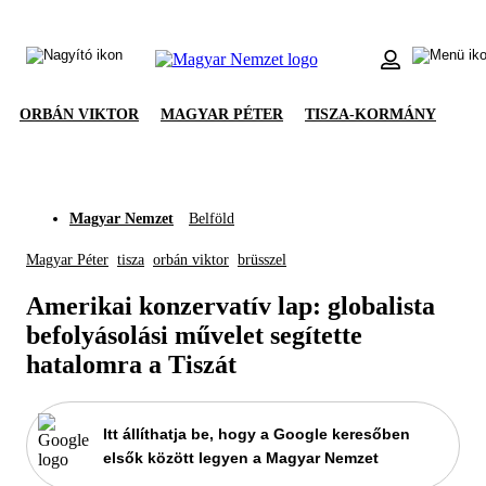
ORBÁN VIKTOR
MAGYAR PÉTER
TISZA-KORMÁNY
Magyar Nemzet
Belföld
Magyar Péter
tisza
orbán viktor
brüsszel
Amerikai konzervatív lap: globalista
befolyásolási művelet segítette
hatalomra a Tiszát
Itt állíthatja be, hogy a Google keresőben
elsők között legyen a Magyar Nemzet