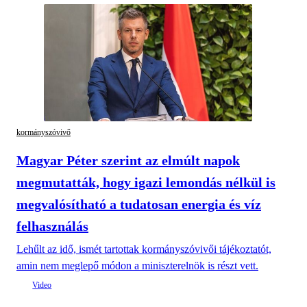
kormányszóvivő
Magyar Péter szerint az elmúlt napok
megmutatták, hogy igazi lemondás nélkül is
megvalósítható a tudatosan energia és víz
felhasználás
Lehűlt az idő, ismét tartottak kormányszóvivői tájékoztatót,
amin nem meglepő módon a miniszterelnök is részt vett.