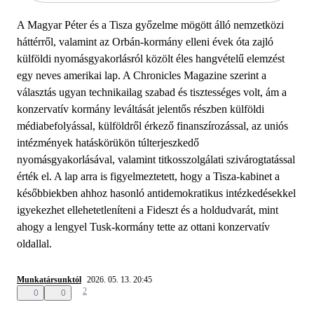
A Magyar Péter és a Tisza győzelme mögött álló nemzetközi
háttérről, valamint az Orbán-kormány elleni évek óta zajló
külföldi nyomásgyakorlásról közölt éles hangvételű elemzést
egy neves amerikai lap. A Chronicles Magazine szerint a
választás ugyan technikailag szabad és tisztességes volt, ám a
konzervatív kormány leváltását jelentős részben külföldi
médiabefolyással, külföldről érkező finanszírozással, az uniós
intézmények hatáskörükön túlterjeszkedő
nyomásgyakorlásával, valamint titkosszolgálati szivárogtatással
érték el. A lap arra is figyelmeztetett, hogy a Tisza-kabinet a
későbbiekben ahhoz hasonló antidemokratikus intézkedésekkel
igyekezhet ellehetetleníteni a Fideszt és a holdudvarát, mint
ahogy a lengyel Tusk-kormány tette az ottani konzervatív
oldallal.
Munkatársunktól
2026. 05. 13. 20:45
2
0
0