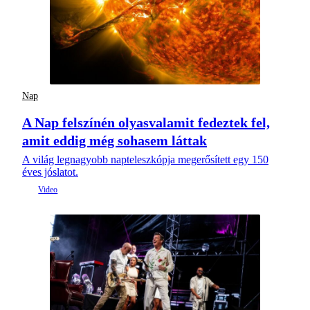
Nap
A Nap felszínén olyasvalamit fedeztek fel,
amit eddig még sohasem láttak
A világ legnagyobb napteleszkópja megerősített egy 150
éves jóslatot.