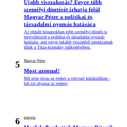
Újabb visszakozás? Egyre több
személyi döntését írhatja felül
Magyar Péter a politikai és
társadalmi nyomás hatására
Az elmúlt hónapokban több személyi döntés is
megváltozott a politikai és társadalmi nyomás
hatására, ami egyre inkább visszatérő mintázatnak
tűnik a Tisza-kormány működésében.
Magyar Péter
5
Most azonnal!
Mit nem olvas az ember a rotyogó kánikulában -
hát ezt olvassa az ember:
energia
6