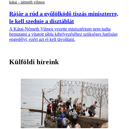
kátai - németh vilmos
Rájár a rúd a gyűlölködő tiszás miniszterre,
le kell szednie a dísztáblát
A Kátai-Németh Vilmos vezette minisztérium nem tudta
bemutatni a vitatott tábla kihelyezéséhez szükséges hatósági
engedélyt, ezért azt el kell távolítani.
Külföldi híreink