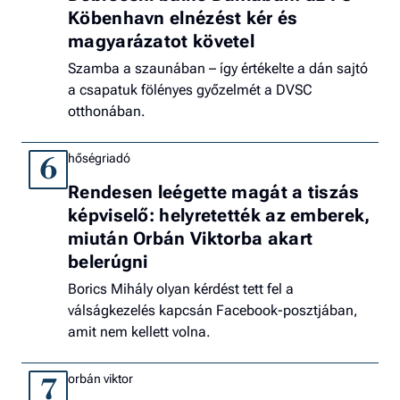
Köbenhavn elnézést kér és
magyarázatot követel
Szamba a szaunában – így értékelte a dán sajtó
a csapatuk fölényes győzelmét a DVSC
otthonában.
hőségriadó
6
Rendesen leégette magát a tiszás
képviselő: helyretették az emberek,
miután Orbán Viktorba akart
belerúgni
Borics Mihály olyan kérdést tett fel a
válságkezelés kapcsán Facebook-posztjában,
amit nem kellett volna.
orbán viktor
7