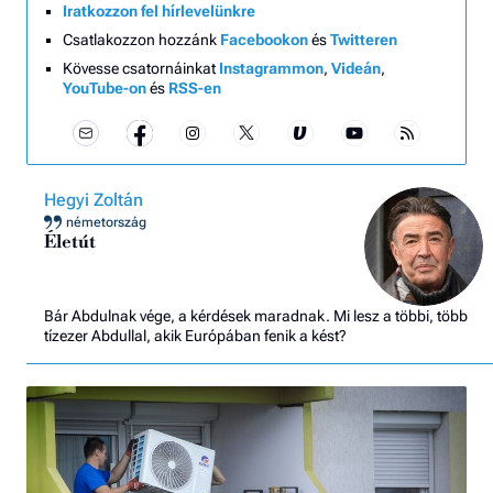
Iratkozzon fel hírlevelünkre
Csatlakozzon hozzánk
Facebookon
és
Twitteren
Kövesse csatornáinkat
Instagrammon
,
Videán
,
YouTube-on
és
RSS-en
Hegyi Zoltán
németország
Életút
Bár Abdulnak vége, a kérdések maradnak. Mi lesz a többi, több
tízezer Abdullal, akik Európában fenik a kést?