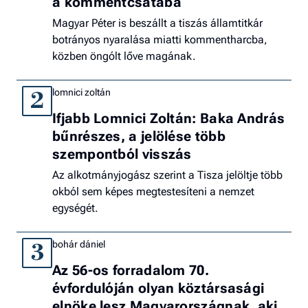
a kommentcsatába
Magyar Péter is beszállt a tiszás államtitkár
botrányos nyaralása miatti kommentharcba,
közben öngólt lőve magának.
lomnici zoltán
2
Ifjabb Lomnici Zoltán: Baka András
bűnrészes, a jelölése több
szempontból visszás
Az alkotmányjogász szerint a Tisza jelöltje több
okból sem képes megtestesíteni a nemzet
egységét.
bohár dániel
3
Az 56-os forradalom 70.
évfordulóján olyan köztársasági
elnöke lesz Magyarországnak, aki