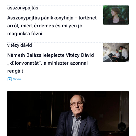
asszonypajtás
Asszonypajtás pánikkonyhája – történet
arról, miért érdemes és milyen jó
magunkra főzni
vitézy dávid
Németh Balázs leleplezte Vitézy Dávid
„különvonatát”, a miniszter azonnal
reagált