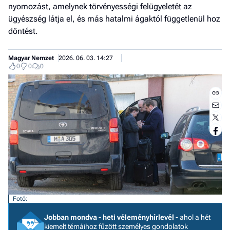
nyomozást, amelynek törvényességi felügyeletét az
ügyészség látja el, és más hatalmi ágaktól függetlenül hoz
döntést.
Magyar Nemzet
2026. 06. 03. 14:27
0
0
0
Jobb
- het
Fotó:
véle
Jobban mondva - heti véleményhírlevél -
ahol a hét
kiemelt témáihoz fűzött személyes gondolatok
Fe