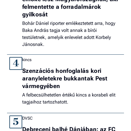
felmentette a forradalmárok
gyilkosát
Bohár Dániel riporter emlékeztetett arra, hogy
Baka András tagja volt annak a bírói
testületnek, amelyik enlevelet adott Korbely
Jánosnak.
kincs
4
Szenzációs honfoglalás kori
aranyleletekre bukkantak Pest
vármegyében
A felbecsülhetetlen értékű kincs a korabeli elit
tagjaihoz tartozhatott.
DVSC
5
Debreceni balhé Dániában: az FC