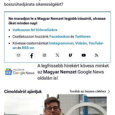
bosszúhadjárata sikerességéért?
Ne maradjon le a Magyar Nemzet legjobb írásairól, olvassa
őket minden nap!
Iratkozzon fel hírlevelünkre
Csatlakozzon hozzánk
Facebookon
és
Twitteren
Kövesse csatornáinkat
Instagrammon
,
Videán
,
YouTube-
on
és
RSS-en
A legfrissebb hírekért kövess minket
az
Magyar Nemzet
Google News
oldalán is!
Címoldalról ajánljuk
Tovább az összes cikkhez