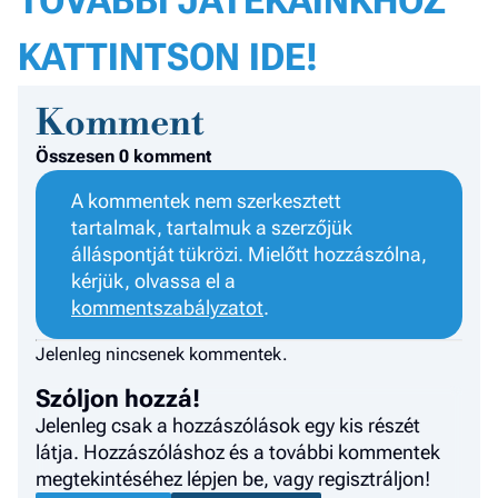
TOVÁBBI JÁTÉKAINKHOZ
KATTINTSON IDE!
Komment
Összesen 0 komment
A kommentek nem szerkesztett
tartalmak, tartalmuk a szerzőjük
álláspontját tükrözi. Mielőtt hozzászólna,
kérjük, olvassa el a
kommentszabályzatot
.
Jelenleg nincsenek kommentek.
Szóljon hozzá!
Jelenleg csak a hozzászólások egy kis részét
látja. Hozzászóláshoz és a további kommentek
megtekintéséhez lépjen be, vagy regisztráljon!