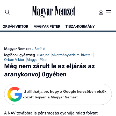
ORBÁN VIKTOR
MAGYAR PÉTER
TISZA-KORMÁNY
K
Magyar Nemzet
Belföld
legfőbb ügyészség
ukrajna
alkotmányvédelmi hivatal
Orbán Viktor
Magyar Péter
Még nem zárult le az eljárás az
aranykonvoj ügyében
Itt állíthatja be, hogy a Google keresőben elsők
között legyen a Magyar Nemzet
A NAV továbbra is pénzmosás gyanúja miatt folytat