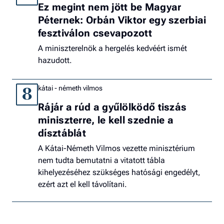
Ez megint nem jött be Magyar
Péternek: Orbán Viktor egy szerbiai
fesztiválon csevapozott
A miniszterelnök a hergelés kedvéért ismét
hazudott.
kátai - németh vilmos
8
Rájár a rúd a gyűlölködő tiszás
miniszterre, le kell szednie a
dísztáblát
A Kátai-Németh Vilmos vezette minisztérium
nem tudta bemutatni a vitatott tábla
kihelyezéséhez szükséges hatósági engedélyt,
ezért azt el kell távolítani.