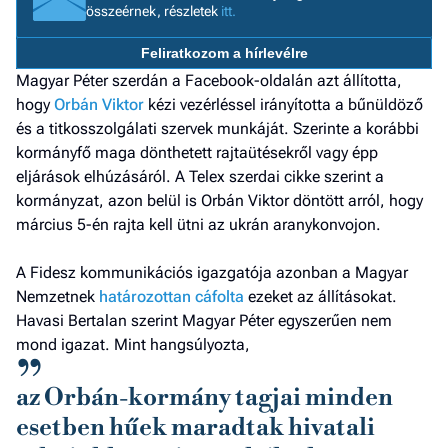
összeérnek, részletek
itt.
a h
Feliratkozom a hírlevélre
E
a
Magyar Péter szerdán a Facebook-oldalán azt állította,
ú
hogy
Orbán Viktor
kézi vezérléssel irányította a bűnüldöző
és a titkosszolgálati szervek munkáját. Szerinte a korábbi
kormányfő maga dönthetett rajtaütésekről vagy épp
eljárások elhúzásáról. A Telex szerdai cikke szerint a
kormányzat, azon belül is Orbán Viktor döntött arról, hogy
március 5-én rajta kell ütni az ukrán aranykonvojon.
A Fidesz kommunikációs igazgatója azonban a Magyar
Nemzetnek
határozottan cáfolta
ezeket az állításokat.
Havasi Bertalan szerint Magyar Péter egyszerűen nem
mond igazat. Mint hangsúlyozta,
az Orbán-kormány tagjai minden
esetben hűek maradtak hivatali