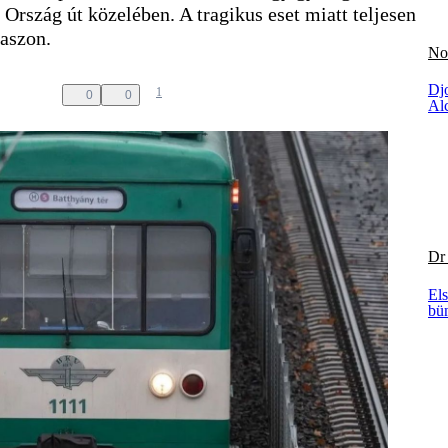
Ország út közelében. A tragikus eset miatt teljesen
kaszon.
No
Djo
1
0
0
Al
Dr
Els
bü