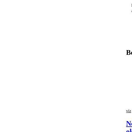
B
víz
N
o