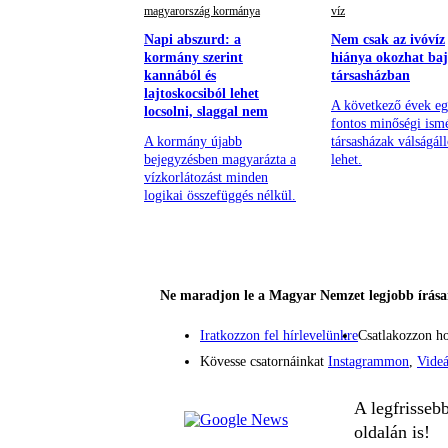
magyarország kormánya
víz
Napi abszurd: a
Nem csak az ivóvíz
kormány szerint
hiánya okozhat baj
kannából és
társasházban
lajtoskocsiból lehet
A következő évek eg
locsolni, slaggal nem
fontos minőségi ism
A kormány újabb
társasházak válságál
bejegyzésben magyarázta a
lehet.
vízkorlátozást minden
logikai összefüggés nélkül.
Ne maradjon le a Magyar Nemzet legjobb írásai
Iratkozzon fel hírlevelünkre
Csatlakozzon h
Kövesse csatornáinkat
Instagrammon
,
Vide
A legfrisseb
oldalán is!