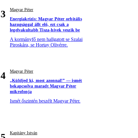
Magyar Péter
3
Energiakrízis: Magyar Péter orbitális
hazugsággal állt elő, ezt csak a
legelvakultabb Tisza-hívek veszik be
A kormányfő nem hallgatott se Szalai
Piroskára, se Hortay Olivérre.
Magyar Péter
4
„Küldjed ki, most azonnal!” — ismét
bekapcsolva maradt Magyar Péter
mikrofonja
Ismét őszintén beszélt Magyar Péter.
Kapitány István
5