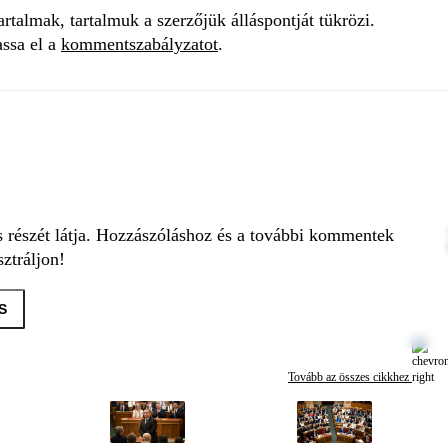
talmak, tartalmuk a szerzőjük álláspontját tükrözi.
assa el a
kommentszabályzatot
.
s részét látja. Hozzászóláshoz és a további kommentek
ztráljon!
S
Tovább az összes cikkhez