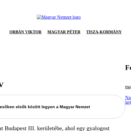
ORBÁN VIKTOR
MAGYAR PÉTER
TISZA-KORMÁNY
F
ÉV
ma
Na
laj
keresőben elsők között legyen a Magyar Nemzet
at Budapest III. kerületébe, ahol egy gyalogost