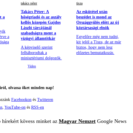
takács péter
tisza
Takács Péter: A
Az eskütétel után
t a
hőségriadó és az aszály
beszédet is mond az
kellős közepén Gajdos
Országgyűlés előtt az új
László tárcájánál
köztársasági elnök
yik
szabadságra ment a
érve a
Egyelőre még nem tudni,
vízügyi államtitkár
lósága
kit jelöl a Tisza, de az már
A képviselő szerint
biztos, hogy nem lesz
felháborodtak a
előzetes bemutatkozás.
minisztériumi dolgozók.
ról, olvassa őket minden nap!
ozzánk
Facebookon
és
Twitteren
án
,
YouTube-on
és
RSS-en
b hírekért kövess minket az
Magyar Nemzet
Google News