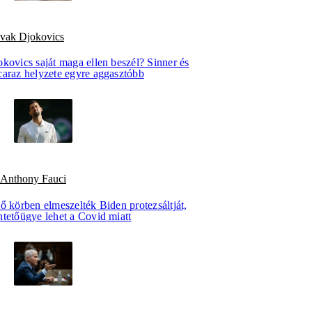
vak Djokovics
kovics saját maga ellen beszél? Sinner és
caraz helyzete egyre aggasztóbb
 Anthony Fauci
ő körben elmeszelték Biden protezsáltját,
ntetőügye lehet a Covid miatt