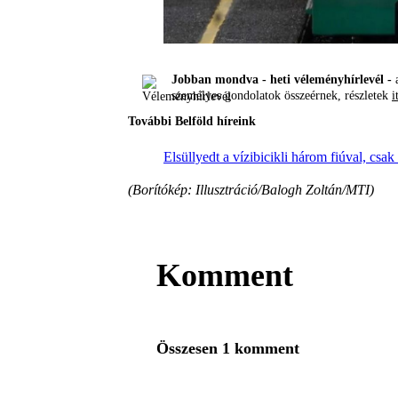
Jobban mondva - heti véleményhírlevél -
a
személyes gondolatok összeérnek, részletek
i
További Belföld híreink
Elsüllyedt a vízibicikli három fiúval, csak 
(Borítókép: Illusztráció/Balogh Zoltán/MTI)
Komment
Összesen 1 komment