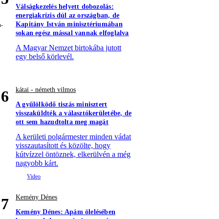
Válságkezelés helyett dobozolás:
energiakrízis dúl az országban, de
Kapitány István minisztériumában
sokan egész mással vannak elfoglalva
A Magyar Nemzet birtokába jutott
egy belső körlevél.
kátai - németh vilmos
6
A gyűlölködő tiszás minisztert
visszaküldték a választókerületébe, de
ott sem hazudtolta meg magát
A kerületi polgármester minden vádat
visszautasított és közölte, hogy
kútvízzel öntöznek, elkerülvén a még
nagyobb kárt.
Kemény Dénes
7
Kemény Dénes: Apám ölelésében