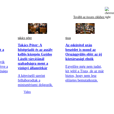
Tovább az összes cikkhez
takács péter
tisza
Takács Péter: A
Az eskütétel után
t a
hőségriadó és az aszály
beszédet is mond az
kellős közepén Gajdos
Országgyűlés előtt az új
László tárcájánál
köztársasági elnök
yik
szabadságra ment a
érve a
Egyelőre még nem tudni,
vízügyi államtitkár
lósága
kit jelöl a Tisza, de az már
A képviselő szerint
biztos, hogy nem lesz
felháborodtak a
előzetes bemutatkozás.
minisztériumi dolgozók.