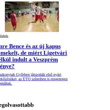
ilabda
mre Bence és az új kapus
emekelt, de miért Ligetvári
élkül indult a Veszprém
dénye?
akonyiak Győrben játszották első nyári
rkőzésüket, az ETO színeiben is rengetegen
ütáltak.
egolvasottabb