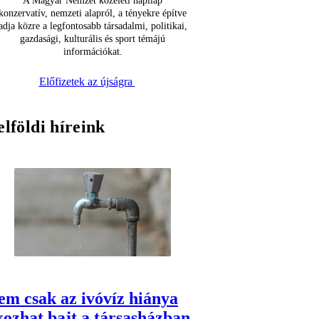
A Magyar Nemzet közéleti napilap
konzervatív, nemzeti alapról, a tényekre építve
adja közre a legfontosabb társadalmi, politikai,
gazdasági, kulturális és sport témájú
információkat.
Előfizetek az újságra
elföldi híreink
em csak az ivóvíz hiánya
kozhat bajt a társasházban