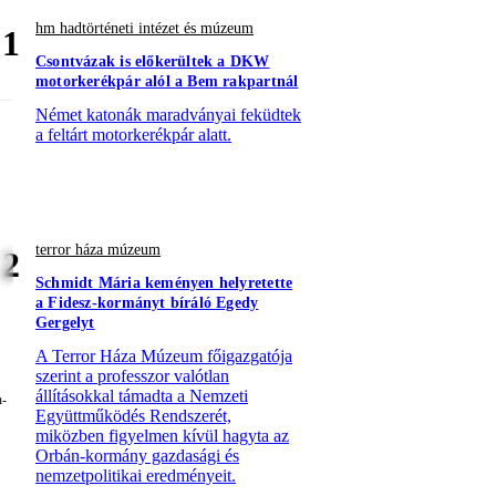
hm hadtörténeti intézet és múzeum
1
Csontvázak is előkerültek a DKW
motorkerékpár alól a Bem rakpartnál
Német katonák maradványai feküdtek
a feltárt motorkerékpár alatt.
terror háza múzeum
2
Schmidt Mária keményen helyretette
a Fidesz-kormányt bíráló Egedy
Gergelyt
A Terror Háza Múzeum főigazgatója
szerint a professzor valótlan
állításokkal támadta a Nemzeti
Együttműködés Rendszerét,
miközben figyelmen kívül hagyta az
Orbán-kormány gazdasági és
nemzetpolitikai eredményeit.