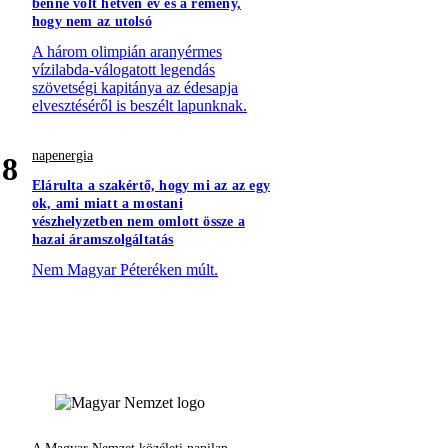
benne volt hetven év és a remény,
hogy nem az utolsó
A három olimpián aranyérmes
vízilabda-válogatott legendás
szövetségi kapitánya az édesapja
elvesztéséről is beszélt lapunknak.
napenergia
8
Elárulta a szakértő, hogy mi az az egy
ok, ami miatt a mostani
vészhelyzetben nem omlott össze a
hazai áramszolgáltatás
Nem Magyar Péteréken múlt.