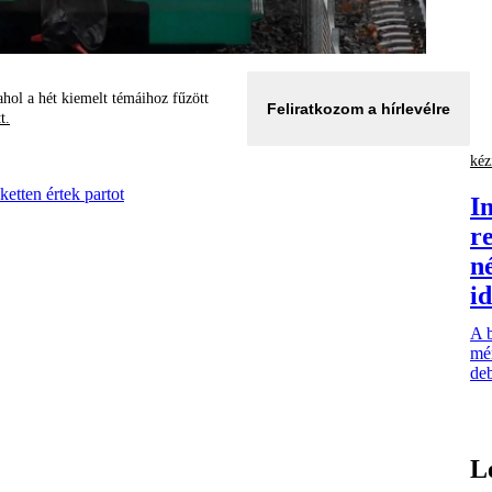
hol a hét kiemelt témáihoz fűzött
Feliratkozom a hírlevélre
tt.
kéz
ketten értek partot
I
r
n
i
A b
mé
deb
L