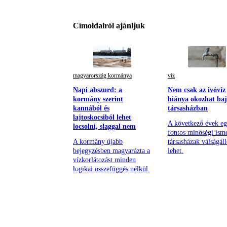
Címoldalról ajánljuk
magyarország kormánya
víz
Napi abszurd: a
Nem csak az ivóvíz
kormány szerint
hiánya okozhat baj
kannából és
társasházban
lajtoskocsiból lehet
A következő évek eg
locsolni, slaggal nem
fontos minőségi ism
A kormány újabb
társasházak válságál
bejegyzésben magyarázta a
lehet.
vízkorlátozást minden
logikai összefüggés nélkül.