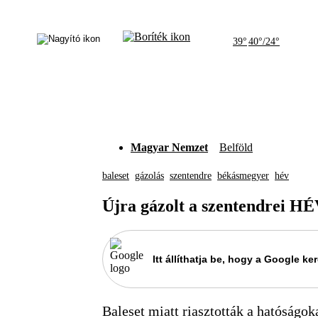
39°
40°/24°
Magyar Nemzet
Belföld
baleset
gázolás
szentendre
békásmegyer
hév
Újra gázolt a szentendrei H
Itt állíthatja be, hogy a Google 
Baleset miatt riasztották a hatóságok