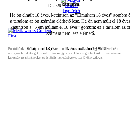
kattintva.
© 2026
Ha ön elmúlt 18 éves, kattintson az "Elmúltam 18 éves" gombra é
a tartalom az ön számára elérhető lesz. Ha ön nem múlt el 18 éves
kattintson a "Nem múltam el 18 éves" gombra; ez a tartalom az ö
számára nem lesz elérhető.
Elmúltam 18 éves
Nem múltam el 18 éves
Portfóliónk minőségi tartalmat jelent minden olvasó számára. Egyedülálló elérést,
országos lefedettséget és változatos megjelenési lehetőséget biztosít. Folyamatosan
keressük az új irányokat és fejlődési lehetőségeket. Ez jövőnk záloga.