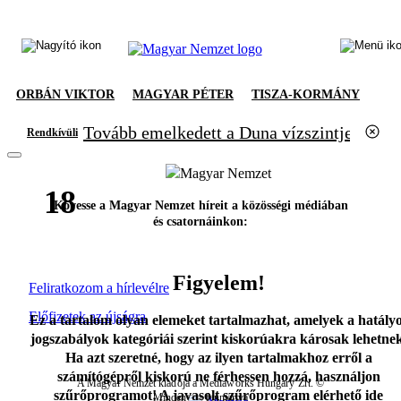
ORBÁN VIKTOR
MAGYAR PÉTER
TISZA-KORMÁNY
Tovább emelkedett a Duna vízszintje, újabb
Rendkívüli
18
Kövesse a Magyar Nemzet híreit a közösségi médiában
és csatornáinkon:
Figyelem!
Feliratkozom a hírlevélre
Előfizetek az újságra
Ez a tartalom olyan elemeket tartalmazhat, amelyek a hatály
jogszabályok kategóriái szerint kiskorúakra károsak lehetnek
Ha azt szeretné, hogy az ilyen tartalmakhoz erről a
számítógépről kiskorú ne férhessen hozzá, használjon
A Magyar Nemzet kiadója a Mediaworks Hungary Zrt. ©
szűrőprogramot! A javasolt szűrőprogram elérhető
ide
Minden jog fenntartva