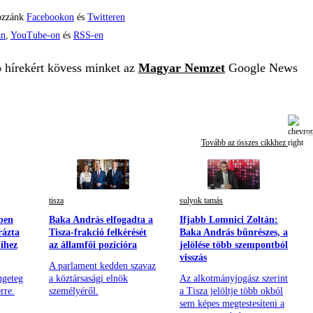
ozzánk
Facebookon
és
Twitteren
án
,
YouTube-on
és
RSS-en
b hírekért kövess minket az
Magyar Nemzet
Google News
Tovább az összes cikkhez
tisza
sulyok tamás
ben
Baka András elfogadta a
Ifjabb Lomnici Zoltán:
rázta
Tisza-frakció felkérését
Baka András bűnrészes, a
mihez
az államfői pozícióra
jelölése több szempontból
visszás
A parlament kedden szavaz
ngeteg
a köztársasági elnök
Az alkotmányjogász szerint
rre.
személyéről.
a Tisza jelöltje több okból
sem képes megtestesíteni a