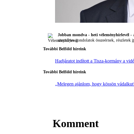
Jobban mondva - heti véleményhírlevél -
a
személyes gondolatok összeérnek, részletek
i
További Belföld híreink
Hadjáratot indított a Tisza-kormány a vidé
További Belföld híreink
„Melegen ajánlom, hogy kössön vádalkut” 
Komment