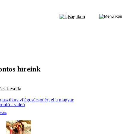
ontos híreink
őcsik zsófia
tasztikus világcsúcsot ért el a magyar
rtoló - videó