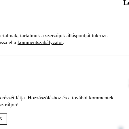
L
talmak, tartalmuk a szerzőjük álláspontját tükrözi.
assa el a
kommentszabályzatot
.
s részét látja. Hozzászóláshoz és a további kommentek
ztráljon!
S