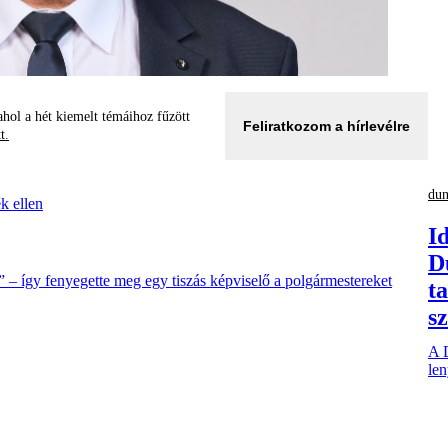
hol a hét kiemelt témáihoz fűzött
Feliratkozom a hírlevélre
tt.
dun
k ellen
I
D
– így fenyegette meg egy tiszás képviselő a polgármestereket
ta
s
A 
len