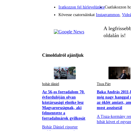
Iratkozzon fel hírlevelünkre
Csatlakozzon h
Kövesse csatornáinkat
Instagrammon
,
Vide
A legfrisseb
oldalán is!
Címoldalról ajánljuk
bohár dániel
Tisza Párt
Az 56-os forradalom 70.
Baka András 2011-
évfordulóján olyan
még nagy hanggal 
köztársasági elnöke lesz
az öklét amiatt, a
Magyarországnak, aki
most asszisztál
felmentette a
A Tisza-kormány re
forradalmárok gyilkosát
hibát követ el egysze
Bohár Dániel riporter