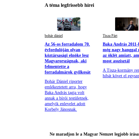
A téma legfrissebb hírei
bohár dániel
Tisza Párt
Az 56-os forradalom 70.
Baka András 2011-
évfordulóján olyan
még nagy hanggal 
köztársasági elnöke lesz
az öklét amiatt, a
Magyarországnak, aki
most asszisztál
felmentette a
A Tisza-kormány re
forradalmárok gyilkosát
hibát követ el egysze
Bohár Dániel riporter
emlékeztetett arra, hogy
Baka András tagja volt
annak a bírói testületnek,
amelyik enlevelet adott
Korbely Jánosnak.
Ne maradjon le a Magyar Nemzet legjobb írásai