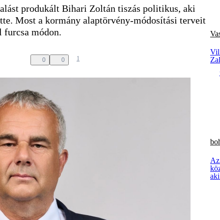
lást produkált Bihari Zoltán tiszás politikus, aki
tte. Most a kormány alaptörvény-módosítási terveit
l furcsa módon.
Va
Vil
1
Za
0
0
boh
Az
kö
aki