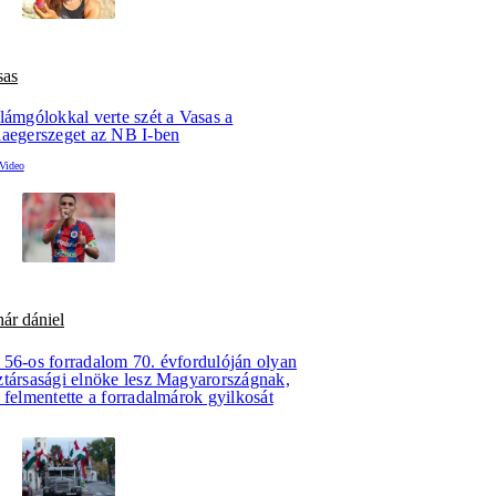
sas
lámgólokkal verte szét a Vasas a
laegerszeget az NB I-ben
ár dániel
 56-os forradalom 70. évfordulóján olyan
ztársasági elnöke lesz Magyarországnak,
 felmentette a forradalmárok gyilkosát