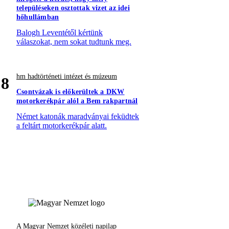
településeken osztottak vizet az idei
hőhullámban
Balogh Leventétől kértünk
válaszokat, nem sokat tudtunk meg.
hm hadtörténeti intézet és múzeum
8
Csontvázak is előkerültek a DKW
motorkerékpár alól a Bem rakpartnál
Német katonák maradványai feküdtek
a feltárt motorkerékpár alatt.
A Magyar Nemzet közéleti napilap