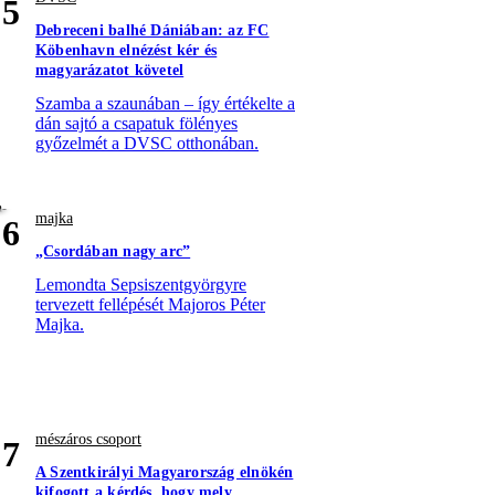
5
Debreceni balhé Dániában: az FC
Köbenhavn elnézést kér és
magyarázatot követel
Szamba a szaunában – így értékelte a
dán sajtó a csapatuk fölényes
győzelmét a DVSC otthonában.
majka
6
„Csordában nagy arc”
Lemondta Sepsiszentgyörgyre
tervezett fellépését Majoros Péter
Majka.
mészáros csoport
7
A Szentkirályi Magyarország elnökén
kifogott a kérdés, hogy mely