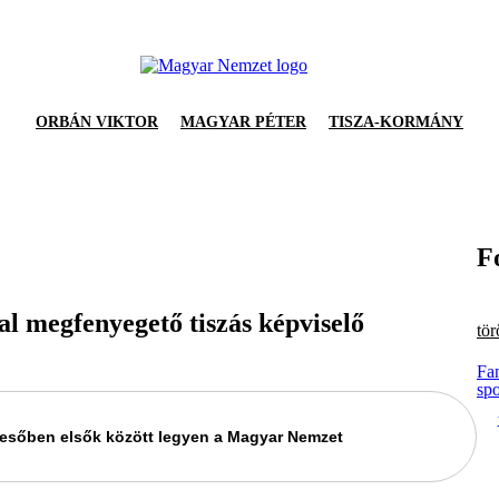
ORBÁN VIKTOR
MAGYAR PÉTER
TISZA-KORMÁNY
F
l megfenyegető tiszás képviselő
tör
Fan
spo
keresőben elsők között legyen a Magyar Nemzet