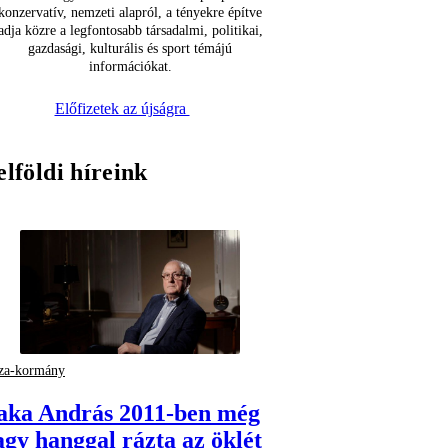
konzervatív, nemzeti alapról, a tényekre építve
adja közre a legfontosabb társadalmi, politikai,
gazdasági, kulturális és sport témájú
információkat.
Előfizetek az újságra
elföldi híreink
za-kormány
aka András 2011-ben még
agy hanggal rázta az öklét