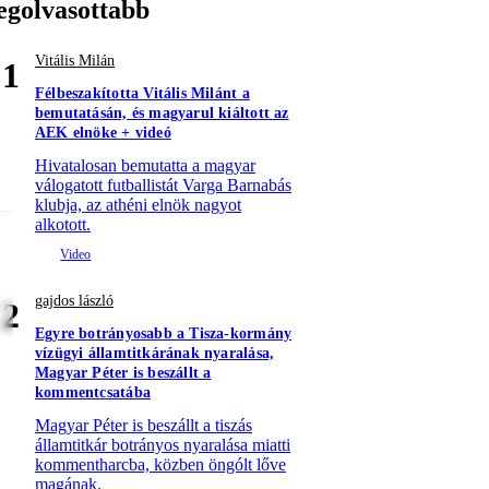
egolvasottabb
Vitális Milán
1
Félbeszakította Vitális Milánt a
bemutatásán, és magyarul kiáltott az
AEK elnöke + videó
Hivatalosan bemutatta a magyar
válogatott futballistát Varga Barnabás
klubja, az athéni elnök nagyot
alkotott.
gajdos lászló
2
Egyre botrányosabb a Tisza-kormány
vízügyi államtitkárának nyaralása,
Magyar Péter is beszállt a
kommentcsatába
Magyar Péter is beszállt a tiszás
államtitkár botrányos nyaralása miatti
kommentharcba, közben öngólt lőve
magának.