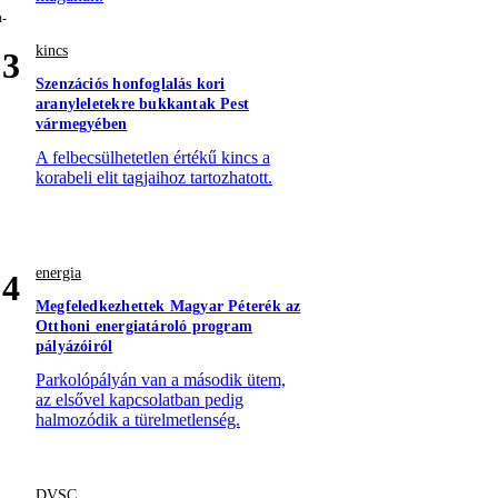
kincs
3
Szenzációs honfoglalás kori
aranyleletekre bukkantak Pest
vármegyében
A felbecsülhetetlen értékű kincs a
korabeli elit tagjaihoz tartozhatott.
energia
4
Megfeledkezhettek Magyar Péterék az
Otthoni energiatároló program
pályázóiról
Parkolópályán van a második ütem,
az elsővel kapcsolatban pedig
halmozódik a türelmetlenség.
DVSC