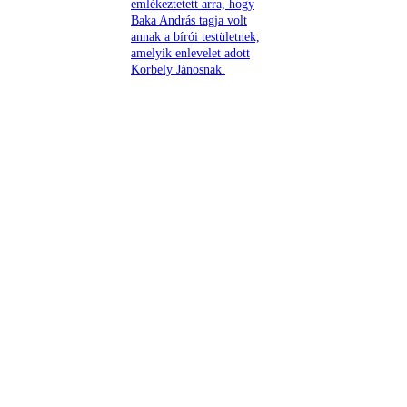
emlékeztetett arra, hogy
Baka András tagja volt
annak a bírói testületnek,
amelyik enlevelet adott
Korbely Jánosnak.