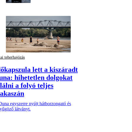
ai teherhajózás
dőkapszula lett a kiszáradt
una: hihetetlen dolgokat
lálni a folyó teljes
zakaszán
Duna egyszerre nyújt hátborzongató és
yűgöző látványt.