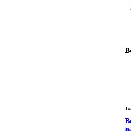
B
Tis
B
n