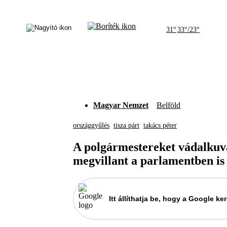
31°
33°/23°
Magyar Nemzet
Belföld
országgyűlés
tisza párt
takács péter
A polgármestereket vádalkuva
megvillant a parlamentben is
Itt állíthatja be, hogy a Google 