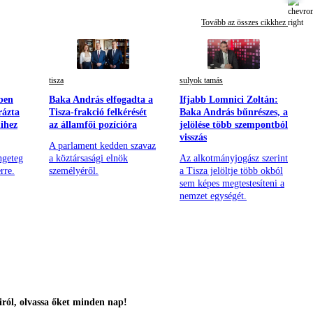
Tovább az összes cikkhez
tisza
sulyok tamás
ben
Baka András elfogadta a
Ifjabb Lomnici Zoltán:
rázta
Tisza-frakció felkérését
Baka András bűnrészes, a
mihez
az államfői pozícióra
jelölése több szempontból
visszás
A parlament kedden szavaz
ngeteg
a köztársasági elnök
Az alkotmányjogász szerint
rre.
személyéről.
a Tisza jelöltje több okból
sem képes megtestesíteni a
nemzet egységét.
ról, olvassa őket minden nap!