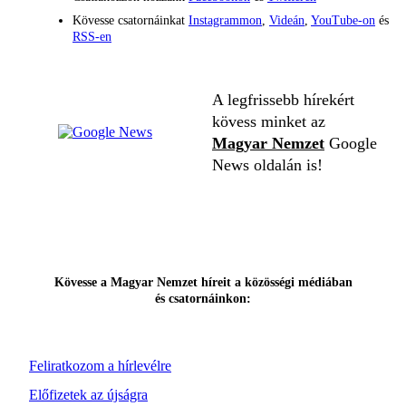
Kövesse csatornáinkat
Instagrammon
,
Videán
,
YouTube-on
és
RSS-en
A legfrissebb hírekért
kövess minket az
Magyar Nemzet
Google
News oldalán is!
Kövesse a Magyar Nemzet híreit a közösségi médiában
és csatornáinkon:
Feliratkozom a hírlevélre
Előfizetek az újságra