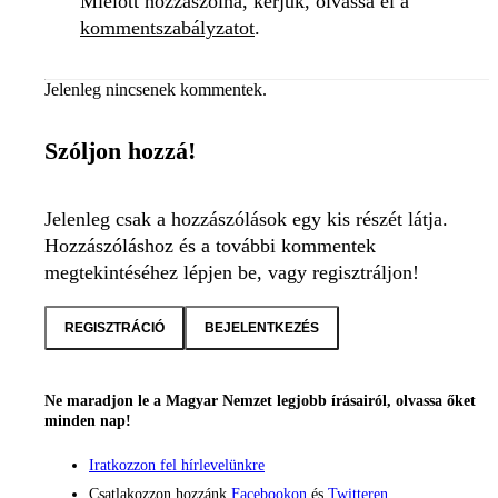
Mielőtt hozzászólna, kérjük, olvassa el a
kommentszabályzatot
.
Jelenleg nincsenek kommentek.
Szóljon hozzá!
Jelenleg csak a hozzászólások egy kis részét látja.
Hozzászóláshoz és a további kommentek
megtekintéséhez lépjen be, vagy regisztráljon!
REGISZTRÁCIÓ
BEJELENTKEZÉS
Ne maradjon le a Magyar Nemzet legjobb írásairól, olvassa őket
minden nap!
Iratkozzon fel hírlevelünkre
Csatlakozzon hozzánk
Facebookon
és
Twitteren