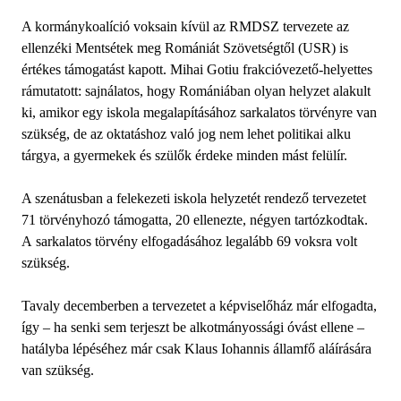
A kormánykoalíció voksain kívül az RMDSZ tervezete az
ellenzéki Mentsétek meg Romániát Szövetségtől (USR) is
értékes támogatást kapott. Mihai Gotiu frakcióvezető-helyettes
rámutatott: sajnálatos, hogy Romániában olyan helyzet alakult
ki, amikor egy iskola megalapításához sarkalatos törvényre van
szükség, de az oktatáshoz való jog nem lehet politikai alku
tárgya, a gyermekek és szülők érdeke minden mást felülír.
A szenátusban a felekezeti iskola helyzetét rendező tervezetet
71 törvényhozó támogatta, 20 ellenezte, négyen tartózkodtak.
A sarkalatos törvény elfogadásához legalább 69 voksra volt
szükség.
Tavaly decemberben a tervezetet a képviselőház már elfogadta,
így – ha senki sem terjeszt be alkotmányossági óvást ellene –
hatályba lépéséhez már csak Klaus Iohannis államfő aláírására
van szükség.