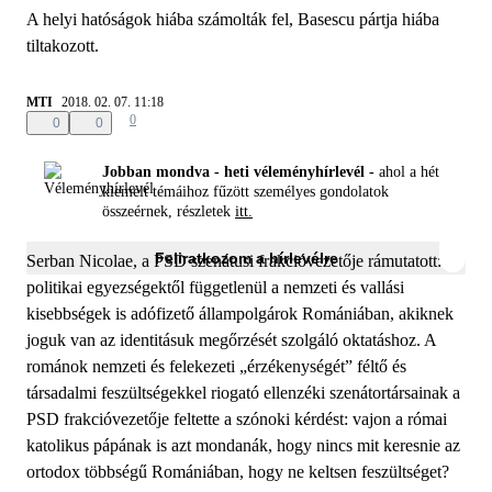
A helyi hatóságok hiába számolták fel, Basescu pártja hiába
tiltakozott.
MTI
2018. 02. 07. 11:18
0
0
0
Jobban mondva - heti véleményhírlevél -
ahol a hét
kiemelt témáihoz fűzött személyes gondolatok
összeérnek, részletek
itt.
Feliratkozom a hírlevélre
Serban Nicolae, a PSD szenátusi frakcióvezetője rámutatott: a
politikai egyezségektől függetlenül a nemzeti és vallási
kisebbségek is adófizető állampolgárok Romániában, akiknek
joguk van az identitásuk megőrzését szolgáló oktatáshoz. A
románok nemzeti és felekezeti „érzékenységét” féltő és
társadalmi feszültségekkel riogató ellenzéki szenátortársainak a
PSD frakcióvezetője feltette a szónoki kérdést: vajon a római
katolikus pápának is azt mondanák, hogy nincs mit keresnie az
ortodox többségű Romániában, hogy ne keltsen feszültséget?