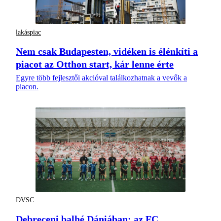
lakáspiac
Nem csak Budapesten, vidéken is élénkíti a
piacot az Otthon start, kár lenne érte
Egyre több fejlesztői akcióval találkozhatnak a vevők a
piacon.
DVSC
Debreceni balhé Dániában: az FC