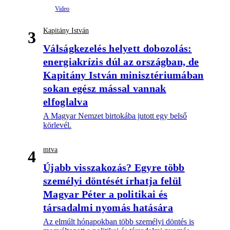
Kapitány István
3
Válságkezelés helyett dobozolás:
energiakrízis dúl az országban, de
Kapitány István minisztériumában
sokan egész mással vannak
elfoglalva
A Magyar Nemzet birtokába jutott egy belső
körlevél.
mtva
4
Újabb visszakozás? Egyre több
személyi döntését írhatja felül
Magyar Péter a politikai és
társadalmi nyomás hatására
Az elmúlt hónapokban több személyi döntés is