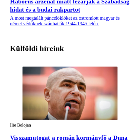
Háborús arzenál miatt lezárják a Szabadság
hidat és a budai rakpartot
A most megtalált páncélöklöket az ostromlott magyar és
német védőknek szánhatták 1944-1945 telén.
Külföldi híreink
Ilie Bolojan
Visszamutogat a román kormányfő a Duna