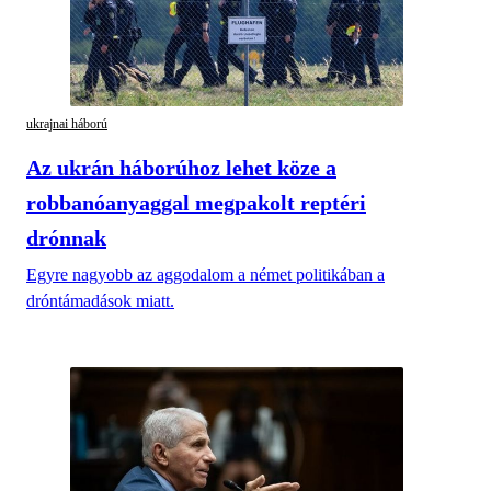
ukrajnai háború
Az ukrán háborúhoz lehet köze a
robbanóanyaggal megpakolt reptéri
drónnak
Egyre nagyobb az aggodalom a német politikában a
dróntámadások miatt.