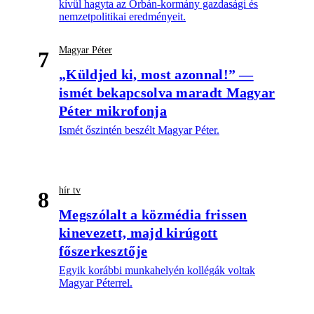
kívül hagyta az Orbán-kormány gazdasági és
nemzetpolitikai eredményeit.
Magyar Péter
7
„Küldjed ki, most azonnal!” —
ismét bekapcsolva maradt Magyar
Péter mikrofonja
Ismét őszintén beszélt Magyar Péter.
hír tv
8
Megszólalt a közmédia frissen
kinevezett, majd kirúgott
főszerkesztője
Egyik korábbi munkahelyén kollégák voltak
Magyar Péterrel.