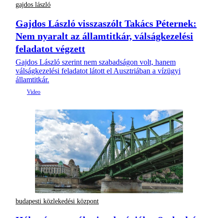
gajdos lászló
Gajdos László visszaszólt Takács Péternek:
Nem nyaralt az államtitkár, válságkezelési
feladatot végzett
Gajdos László szerint nem szabadságon volt, hanem
válságkezelési feladatot látott el Ausztriában a vízügyi
államtitkár.
budapesti közlekedési központ