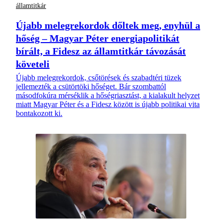
államtitkár
Újabb melegrekordok dőltek meg, enyhül a
hőség – Magyar Péter energiapolitikát
bírált, a Fidesz az államtitkár távozását
követeli
Újabb melegrekordok, csőtörések és szabadtéri tüzek
jellemezték a csütörtöki hőséget. Bár szombattól
másodfokúra mérséklik a hőségriasztást, a kialakult helyzet
miatt Magyar Péter és a Fidesz között is újabb politikai vita
bontakozott ki.