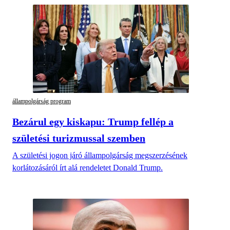
állampolgárság program
Bezárul egy kiskapu: Trump fellép a
születési turizmussal szemben
A születési jogon járó állampolgárság megszerzésének
korlátozásáról írt alá rendeletet Donald Trump.