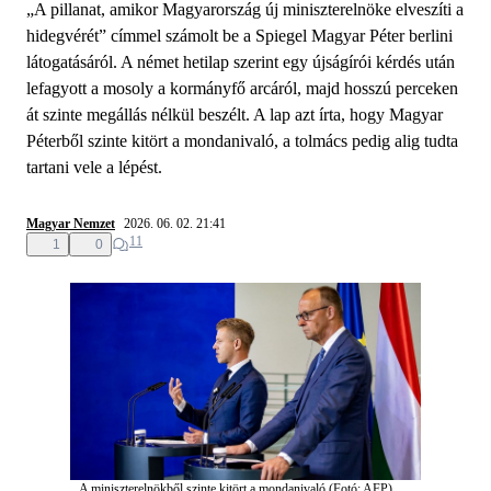
„A pillanat, amikor Magyarország új miniszterelnöke elveszíti a
hidegvérét” címmel számolt be a Spiegel Magyar Péter berlini
látogatásáról. A német hetilap szerint egy újságírói kérdés után
lefagyott a mosoly a kormányfő arcáról, majd hosszú perceken
át szinte megállás nélkül beszélt. A lap azt írta, hogy Magyar
Péterből szinte kitört a mondanivaló, a tolmács pedig alig tudta
tartani vele a lépést.
Magyar Nemzet
2026. 06. 02. 21:41
11
1
0
A miniszterelnökből szinte kitört a mondanivaló (Fotó: AFP)