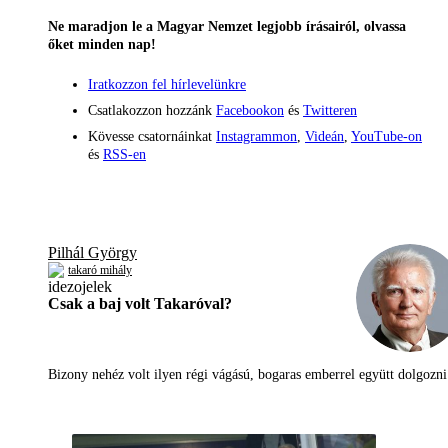
Ne maradjon le a Magyar Nemzet legjobb írásairól, olvassa
őket minden nap!
Iratkozzon fel hírlevelünkre
Csatlakozzon hozzánk
Facebookon
és
Twitteren
Kövesse csatornáinkat
Instagrammon
,
Videán
,
YouTube-on
és
RSS-en
Pilhál György
takaró mihály
Csak a baj volt Takaróval?
Bizony nehéz volt ilyen régi vágású, bogaras emberrel együtt dolgoz