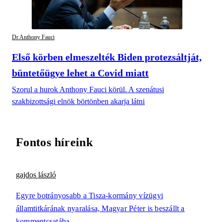
Dr Anthony Fauci
Első körben elmeszelték Biden protezsáltját,
büntetőügye lehet a Covid miatt
Szorul a hurok Anthony Fauci körül. A szenátusi
szakbizottsági elnök börtönben akarja látni
Fontos híreink
gajdos lászló
Egyre botrányosabb a Tisza-kormány vízügyi
államtitkárának nyaralása, Magyar Péter is beszállt a
kommentcsatába