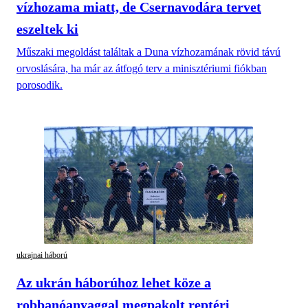
vízhozama miatt, de Csernavodára tervet
eszeltek ki
Műszaki megoldást találtak a Duna vízhozamának rövid távú
orvoslására, ha már az átfogó terv a minisztériumi fiókban
porosodik.
ukrajnai háború
Az ukrán háborúhoz lehet köze a
robbanóanyaggal megpakolt reptéri