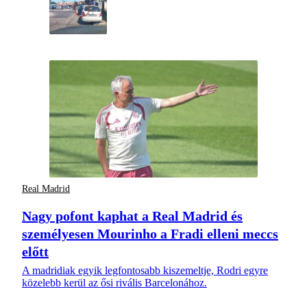
Real Madrid
Nagy pofont kaphat a Real Madrid és
személyesen Mourinho a Fradi elleni meccs
előtt
A madridiak egyik legfontosabb kiszemeltje, Rodri egyre
közelebb kerül az ősi rivális Barcelonához.