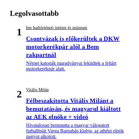
Legolvasottabb
hm hadtörténeti intézet és múzeum
1
Csontvázak is előkerültek a DKW
motorkerékpár alól a Bem
rakpartnál
Német katonák maradványai feküdtek a feltárt
motorkerékpár alatt.
Vitális Milán
2
Félbeszakította Vitális Milánt a
bemutatásán, és magyarul kiáltott
az AEK elnöke + videó
Hivatalosan bemutatta a magyar válogatott
futballistát Varga Barnabás klubja, az athéni elnök
nagyot alkotott.