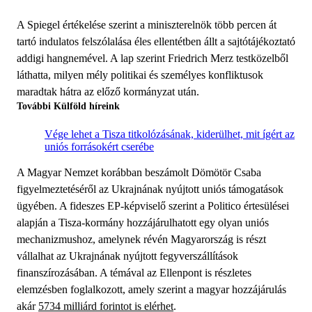
A Spiegel értékelése szerint a miniszterelnök több percen át
tartó indulatos felszólalása éles ellentétben állt a sajtótájékoztató
addigi hangnemével. A lap szerint Friedrich Merz testközelből
láthatta, milyen mély politikai és személyes konfliktusok
maradtak hátra az előző kormányzat után.
További Külföld híreink
Vége lehet a Tisza titkolózásának, kiderülhet, mit ígért az
uniós forrásokért cserébe
A Magyar Nemzet korábban beszámolt Dömötör Csaba
figyelmeztetéséről az Ukrajnának nyújtott uniós támogatások
ügyében. A fideszes EP-képviselő szerint a Politico értesülései
alapján a Tisza-kormány hozzájárulhatott egy olyan uniós
mechanizmushoz, amelynek révén Magyarország is részt
vállalhat az Ukrajnának nyújtott fegyverszállítások
finanszírozásában. A témával az Ellenpont is részletes
elemzésben foglalkozott, amely szerint a magyar hozzájárulás
akár
5734 milliárd forintot is elérhet
.