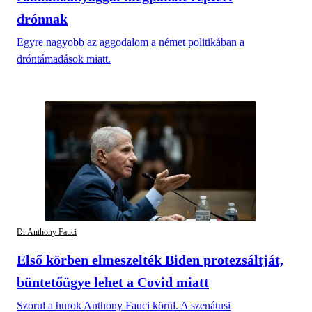
drónnak
Egyre nagyobb az aggodalom a német politikában a
dróntámadások miatt.
Dr Anthony Fauci
Első körben elmeszelték Biden protezsáltját,
büntetőügye lehet a Covid miatt
Szorul a hurok Anthony Fauci körül. A szenátusi