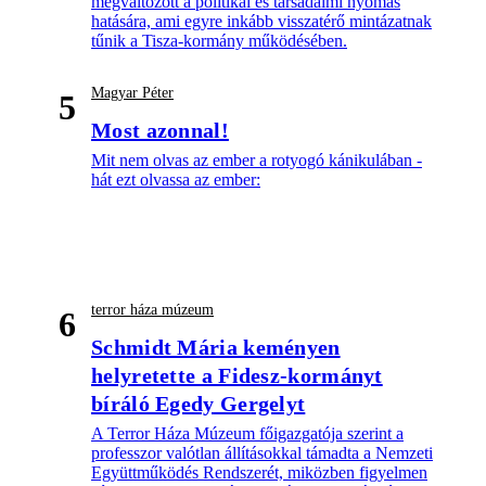
megváltozott a politikai és társadalmi nyomás
hatására, ami egyre inkább visszatérő mintázatnak
tűnik a Tisza-kormány működésében.
Magyar Péter
5
Most azonnal!
Mit nem olvas az ember a rotyogó kánikulában -
hát ezt olvassa az ember:
terror háza múzeum
6
Schmidt Mária keményen
helyretette a Fidesz-kormányt
bíráló Egedy Gergelyt
A Terror Háza Múzeum főigazgatója szerint a
professzor valótlan állításokkal támadta a Nemzeti
Együttműködés Rendszerét, miközben figyelmen