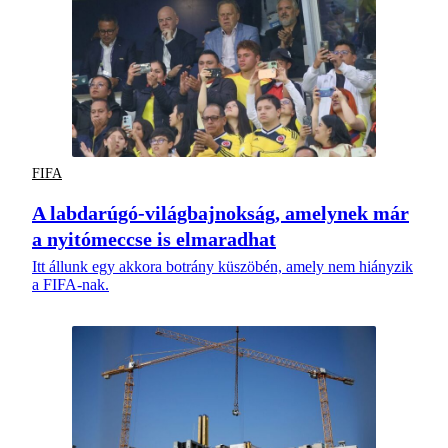
FIFA
A labdarúgó-világbajnokság, amelynek már
a nyitómeccse is elmaradhat
Itt állunk egy akkora botrány küszöbén, amely nem hiányzik
a FIFA-nak.