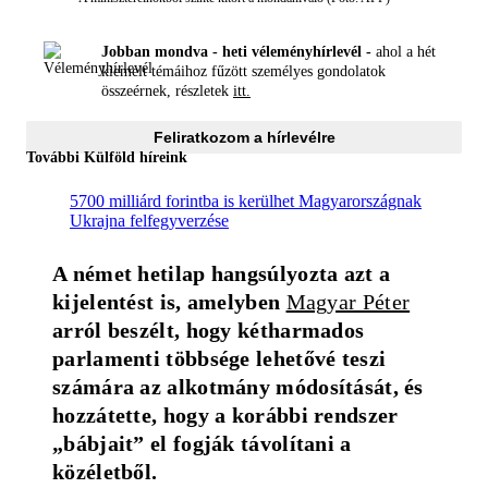
Jobban mondva - heti véleményhírlevél -
ahol a hét
kiemelt témáihoz fűzött személyes gondolatok
összeérnek, részletek
itt.
Feliratkozom a hírlevélre
További Külföld híreink
5700 milliárd forintba is kerülhet Magyarországnak
Ukrajna felfegyverzése
A német hetilap hangsúlyozta azt a 
kijelentést is, amelyben 
Magyar Péter
arról beszélt, hogy kétharmados 
parlamenti többsége lehetővé teszi 
számára az alkotmány módosítását, és 
hozzátette, hogy a korábbi rendszer 
„bábjait” el fogják távolítani a 
közéletből.