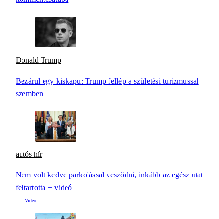
Donald Trump
Bezárul egy kiskapu: Trump fellép a születési turizmussal
szemben
autós hír
Nem volt kedve parkolással vesződni, inkább az egész utat
feltartotta + videó