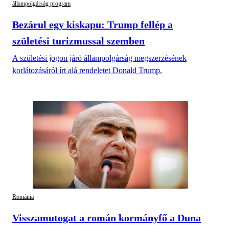
állampolgárság program
Bezárul egy kiskapu: Trump fellép a
születési turizmussal szemben
A születési jogon járó állampolgárság megszerzésének
korlátozásáról írt alá rendeletet Donald Trump.
Románia
Visszamutogat a román kormányfő a Duna