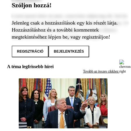
Szóljon hozzá!
2024. január 1.
Lorem ipsum dolor sit amet, consectetur adipiscing elit. Sed do
Jelenleg csak a hozzászólások egy kis részét látja.
eiusmod tempor incididunt ut labore et dolore magna aliqua. Ut
Hozzászóláshoz és a további kommentek
enim ad minim veniam, quis nostrud exercitation ullamco
megtekintéséhez lépjen be, vagy regisztráljon!
laboris nisi ut aliquip ex ea commodo consequat.
REGISZTRÁCIÓ
BEJELENTKEZÉS
A téma legfrissebb hírei
Tovább az összes cikkhez