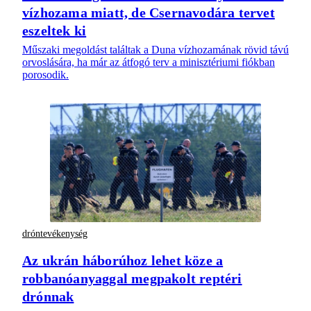
vízhozama miatt, de Csernavodára tervet
eszeltek ki
Műszaki megoldást találtak a Duna vízhozamának rövid távú
orvoslására, ha már az átfogó terv a minisztériumi fiókban
porosodik.
dróntevékenység
Az ukrán háborúhoz lehet köze a
robbanóanyaggal megpakolt reptéri
drónnak