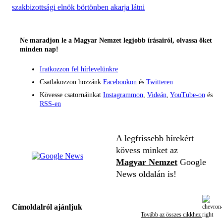
szakbizottsági elnök börtönben akarja látni
Ne maradjon le a Magyar Nemzet legjobb írásairól, olvassa őket
minden nap!
Iratkozzon fel hírlevelünkre
Csatlakozzon hozzánk
Facebookon
és
Twitteren
Kövesse csatornáinkat
Instagrammon
,
Videán
,
YouTube-on
és
RSS-en
A legfrissebb hírekért
kövess minket az
Magyar Nemzet
Google
News oldalán is!
Címoldalról ajánljuk
Tovább az összes cikkhez