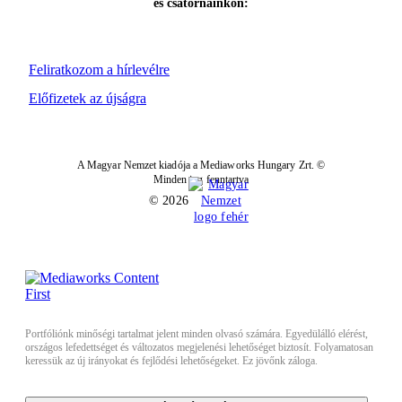
és csatornáinkon:
Feliratkozom a hírlevélre
Előfizetek az újságra
A Magyar Nemzet kiadója a Mediaworks Hungary Zrt. ©
Minden jog fenntartva
© 2026
Portfóliónk minőségi tartalmat jelent minden olvasó számára. Egyedülálló elérést,
országos lefedettséget és változatos megjelenési lehetőséget biztosít. Folyamatosan
keressük az új irányokat és fejlődési lehetőségeket. Ez jövőnk záloga.