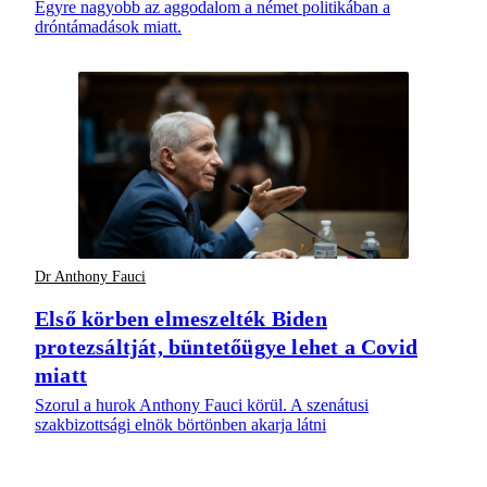
Egyre nagyobb az aggodalom a német politikában a
dróntámadások miatt.
Dr Anthony Fauci
Első körben elmeszelték Biden
protezsáltját, büntetőügye lehet a Covid
miatt
Szorul a hurok Anthony Fauci körül. A szenátusi
szakbizottsági elnök börtönben akarja látni