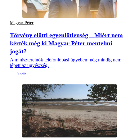
Magyar Péter
Törvény előtti egyenlőtlenség – Miért nem
kérték még ki Magyar Péter mentelmi
jogát?
A miniszterelnök telefonlopási ügyében még mindig nem
lépett az ügyészség.