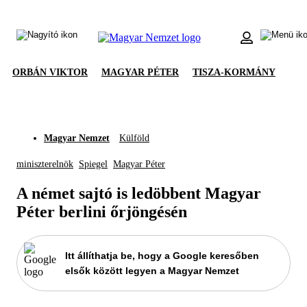
ORBÁN VIKTOR
MAGYAR PÉTER
TISZA-KORMÁNY
Magyar Nemzet
Külföld
miniszterelnök
Spiegel
Magyar Péter
A német sajtó is ledöbbent Magyar
Péter berlini őrjöngésén
Itt állíthatja be, hogy a Google keresőben
elsők között legyen a Magyar Nemzet