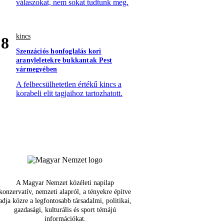
válaszokat, nem sokat tudtunk meg.
kincs
8
Szenzációs honfoglalás kori
aranyleletekre bukkantak Pest
vármegyében
A felbecsülhetetlen értékű kincs a
korabeli elit tagjaihoz tartozhatott.
A Magyar Nemzet közéleti napilap
konzervatív, nemzeti alapról, a tényekre építve
adja közre a legfontosabb társadalmi, politikai,
gazdasági, kulturális és sport témájú
információkat.