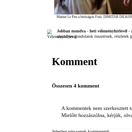
Marine Le Pen a bíróságon
Fotó: DIMITAR DILKO
Jobban mondva - heti véleményhírlevél -
a
személyes gondolatok összeérnek, részletek
i
Komment
Összesen 4 komment
A kommentek nem szerkesztett tar
Mielőtt hozzászólna, kérjük, olv
Jelenleg nincsenek kommentek.