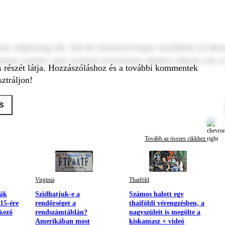
tur adipiscing elit. Sed do eiusmod tempor incididunt ut labo
inim veniam, quis nostrud exercitation ullamco laboris nisi u
s részét látja. Hozzászóláshoz és a további kommentek
ztráljon!
S
Tovább az összes cikkhez
Virginia
Thaiföld
ák
Szidhatjuk-e a
Számos halott egy
15-ére
rendőrséget a
thaiföldi vérengzésben, a
ekező
rendszámtáblán?
nagyszüleit is megölte a
Amerikában most
kiskamasz + videó