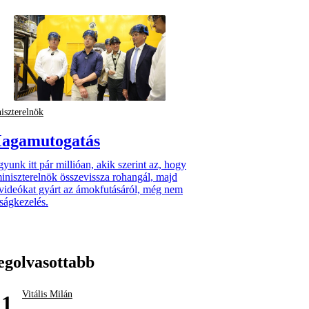
iszterelnök
agamutogatás
yunk itt pár millióan, akik szerint az, hogy
iniszterelnök összevissza rohangál, majd
videókat gyárt az ámokfutásáról, még nem
ságkezelés.
egolvasottabb
Vitális Milán
1