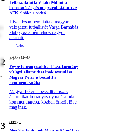
Félbeszakította Vitális Milánt a
bemutatásán, és magyarul kiáltott az
AEK elnöke + videó
Hivatalosan bemutatta a magyar
re
válogatott futballistát Varga Barnabás
klubja, az athéni elnök nagyot
t
alkotott.
gajdos lászló
2
Egyre botrányosabb a Tisza-kormány
vízügyi államtitkárának nyaralása,
Magyar Péter is beszállt a
kommentcsatába
Magyar Péter is beszállt a tiszás
államtitkár botrányos nyaralása miatti
kommentharcba, közben öngólt lőve
magának.
energia
3
Megfeledkezhettek Magyar Péterék az