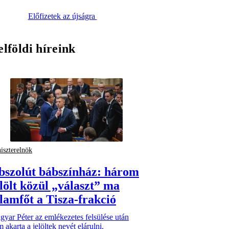
Előfizetek az újságra
elföldi híreink
iszterelnök
bszolút bábszínház: három
elölt közül „választ” ma
llamfőt a Tisza-frakció
yar Péter az emlékezetes felsülése után
 akarta a jelöltek nevét elárulni.