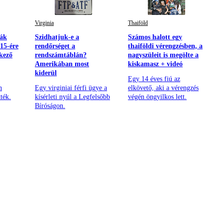
Virginia
Thaiföld
ák
Szidhatjuk-e a
Számos halott egy
15-ére
rendőrséget a
thaiföldi vérengzésben, a
ekező
rendszámtáblán?
nagyszüleit is megölte a
Amerikában most
kiskamasz + videó
kiderül
Egy 14 éves fiú az
n
Egy virginiai férfi ügye a
elkövető, aki a vérengzés
ték.
kísérleti nyúl a Legfelsőbb
végén öngyilkos lett.
Bíróságon.