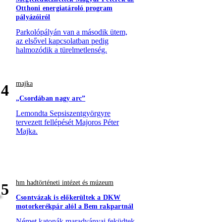
Otthoni energiatároló program
pályázóiról
Parkolópályán van a második ütem,
az elsővel kapcsolatban pedig
halmozódik a türelmetlenség.
majka
4
„Csordában nagy arc”
Lemondta Sepsiszentgyörgyre
tervezett fellépését Majoros Péter
Majka.
hm hadtörténeti intézet és múzeum
5
Csontvázak is előkerültek a DKW
motorkerékpár alól a Bem rakpartnál
Német katonák maradványai feküdtek