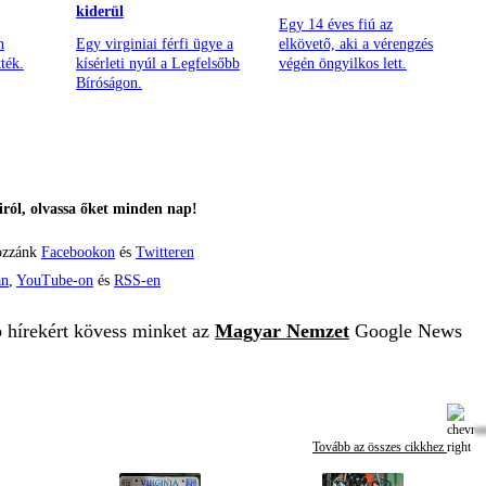
kiderül
Egy 14 éves fiú az
n
Egy virginiai férfi ügye a
elkövető, aki a vérengzés
ték.
kísérleti nyúl a Legfelsőbb
végén öngyilkos lett.
Bíróságon.
ról, olvassa őket minden nap!
ozzánk
Facebookon
és
Twitteren
án
,
YouTube-on
és
RSS-en
b hírekért kövess minket az
Magyar Nemzet
Google News
Tovább az összes cikkhez