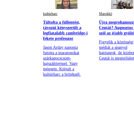
kultúrharc
Marokkó
Túltolta a füllentést,
Újra megrohamozz
távozni kényszerült a
Ceutát? Augusztus 
legfiatalabb cambridge-i
szól az újabb gyül
fekete professzor
Figyelik a közösségi
Jason Arday naponta
médiát a spanyol
futotta a maratonokat
hatóságok, de közbe
szárkapocscsont-
Ceutát is megerősítet
hajszáltöréssel. Vagy
mégsem. Kiújult a
kultúrharc a briteknél.