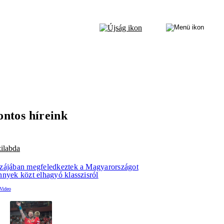
ontos híreink
ilabda
zájában megfeledkeztek a Magyarországot
nnyek közt elhagyó klasszisról