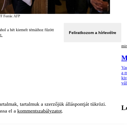
FF
Forrás: AFP
hol a hét kiemelt témáihoz fűzött
Feliratkozom a hírlevélre
tt.
min
M
Vag
a m
kis
vál
talmak, tartalmuk a szerzőjük álláspontját tükrözi.
L
assa el a
kommentszabályzatot
.