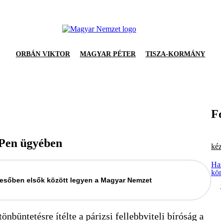
ORBÁN VIKTOR
MAGYAR PÉTER
TISZA-KORMÁNY
F
 Pen ügyében
kéz
Ha
kö
keresőben elsők között legyen a Magyar Nemzet
büntetésre ítélte a párizsi fellebbviteli bíróság a