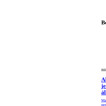
B
min
A
j
á
Mag
nem