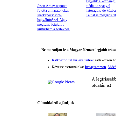
Figyelik a közösségi
Jason Arday naponta
médiát a spanyol
futotta a maratonokat
hatóságok, de közbe
szárkapocscsont-
Ceutát is megerősítet
hajszáltöréssel. Vagy
mégsem. Kiújult a
kultúrharc a briteknél.
Ne maradjon le a Magyar Nemzet legjobb írásai
Iratkozzon fel hírlevelünkre
Csatlakozzon h
Kövesse csatornáinkat
Instagrammon
,
Vide
A legfrisseb
oldalán is!
Címoldalról ajánljuk