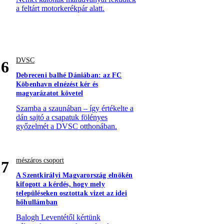
a feltárt motorkerékpár alatt.
DVSC
6
Debreceni balhé Dániában: az FC
Köbenhavn elnézést kér és
magyarázatot követel
Szamba a szaunában – így értékelte a
dán sajtó a csapatuk fölényes
győzelmét a DVSC otthonában.
mészáros csoport
7
A Szentkirályi Magyarország elnökén
kifogott a kérdés, hogy mely
településeken osztottak vizet az idei
hőhullámban
Balogh Leventétől kértünk