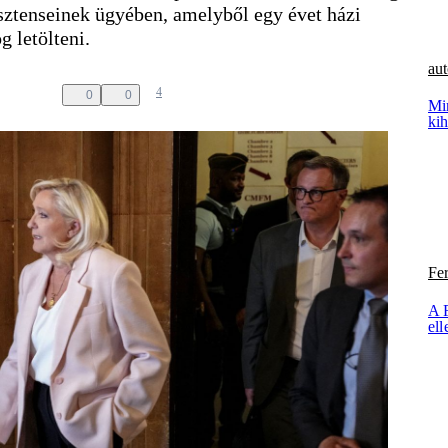
ztenseinek ügyében, amelyből egy évet házi
g letölteni.
aut
4
0
0
Mi
kih
Fe
A 
ell