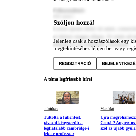
Felhasználónév
2024. január 1.
Szóljon hozzá!
Lorem ipsum dolor sit amet, consecte
et dolore magna aliqua. Ut enim ad m
Jelenleg csak a hozzászólások egy ki
aliquip ex ea commodo consequat.
megtekintéséhez lépjen be, vagy regis
REGISZTRÁCIÓ
BEJELENTKEZÉ
A téma legfrissebb hírei
kultúrharc
Marokkó
Túltolta a füllentést,
Újra megrohamozz
távozni kényszerült a
Ceutát? Augusztus 
legfiatalabb cambridge-i
szól az újabb gyül
fekete professzor