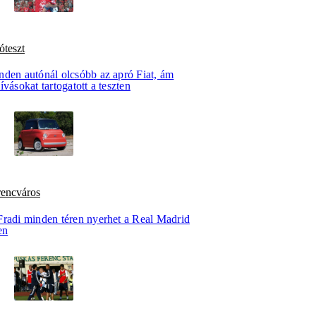
óteszt
nden autónál olcsóbb az apró Fiat, ám
ívásokat tartogatott a teszten
rencváros
Fradi minden téren nyerhet a Real Madrid
en