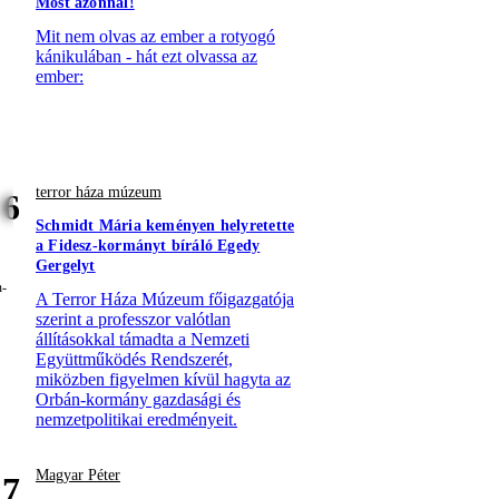
Most azonnal!
Mit nem olvas az ember a rotyogó
kánikulában - hát ezt olvassa az
ember:
terror háza múzeum
6
Schmidt Mária keményen helyretette
a Fidesz-kormányt bíráló Egedy
Gergelyt
A Terror Háza Múzeum főigazgatója
szerint a professzor valótlan
állításokkal támadta a Nemzeti
Együttműködés Rendszerét,
miközben figyelmen kívül hagyta az
Orbán-kormány gazdasági és
nemzetpolitikai eredményeit.
Magyar Péter
7