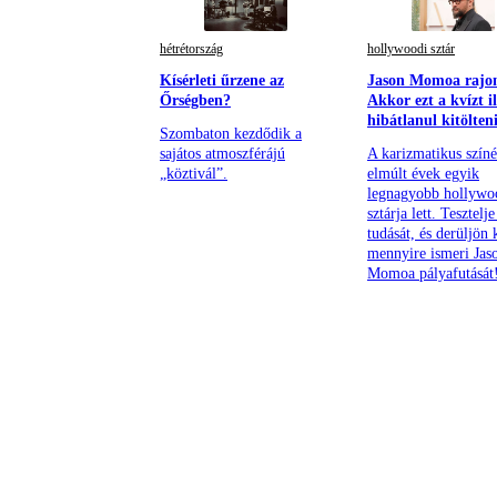
hétrétország
hollywoodi sztár
Kísérleti űrzene az
Jason Momoa rajo
Őrségben?
Akkor ezt a kvízt i
hibátlanul kitölten
Szombaton kezdődik a
sajátos atmoszférájú
A karizmatikus színé
„köztivál”.
elmúlt évek egyik
legnagyobb hollywo
sztárja lett. Tesztelje
tudását, és derüljön 
mennyire ismeri Jas
Momoa pályafutását