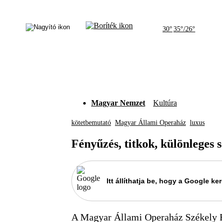
30°
35°/26°
Magyar Nemzet
Kultúra
kötetbemutató
Magyar Állami Operaház
luxus
Fényűzés, titkok, különleges 
Itt állíthatja be, hogy a Google 
A Magyar Állami Operaház Székely B