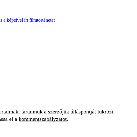
a képeivel írt filmtörténetet
talmak, tartalmuk a szerzőjük álláspontját tükrözi.
assa el a
kommentszabályzatot
.