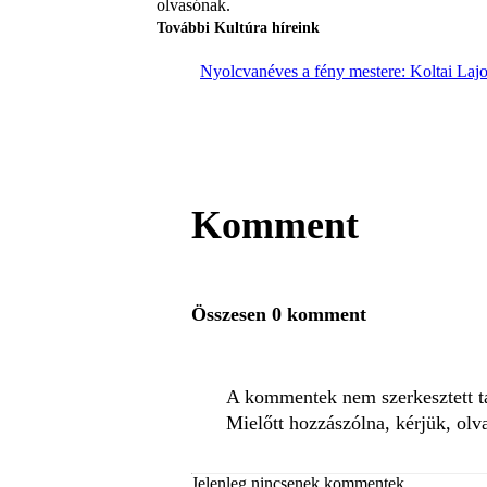
olvasónak.
További Kultúra híreink
Nyolcvanéves a fény mestere: Koltai Lajos 
Komment
Összesen 0 komment
A kommentek nem szerkesztett tar
Mielőtt hozzászólna, kérjük, olv
Jelenleg nincsenek kommentek.