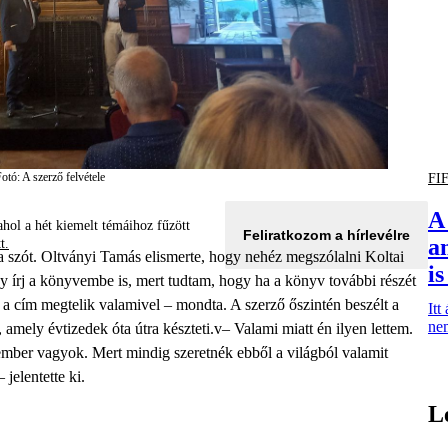
otó: A szerző felvétele
FI
A
hol a hét kiemelt témáihoz fűzött
Feliratkozom a hírlevélre
a
tt.
a szót. Oltványi Tamás elismerte, hogy nehéz megszólalni Koltai
i
gy írj a könyvembe is, mert tudtam, hogy ha a könyv további részét
 a cím megtelik valamivel – mondta. A szerző őszintén beszélt a
Itt
ne
, amely évtizedek óta útra készteti.v– Valami miatt én ilyen lettem.
ber vagyok. Mert mindig szeretnék ebből a világból valamit
jelentette ki.
L