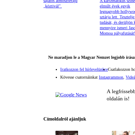
sajátos atmoszférájú
A karizmatikus színé
„köztivál”.
elmúlt évek egyik
legnagyobb hollywo
sztárja lett. Tesztelje
tudását, és derüljön 
mennyire ismeri Jas
Momoa pályafutását
Ne maradjon le a Magyar Nemzet legjobb írásai
Iratkozzon fel hírlevelünkre
Csatlakozzon h
Kövesse csatornáinkat
Instagrammon
,
Vide
A legfrisseb
oldalán is!
Címoldalról ajánljuk