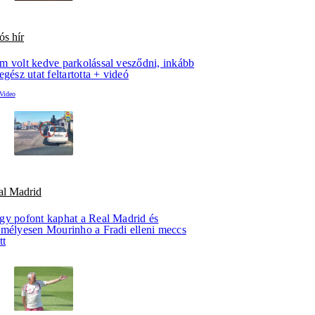
ós hír
m volt kedve parkolással vesződni, inkább
egész utat feltartotta + videó
al Madrid
gy pofont kaphat a Real Madrid és
emélyesen Mourinho a Fradi elleni meccs
tt