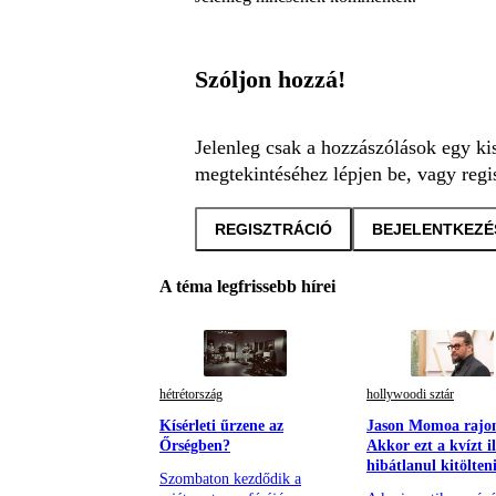
Szóljon hozzá!
Jelenleg csak a hozzászólások egy ki
megtekintéséhez lépjen be, vagy regis
REGISZTRÁCIÓ
BEJELENTKEZÉ
A téma legfrissebb hírei
hétrétország
hollywoodi sztár
Kísérleti űrzene az
Jason Momoa rajo
Őrségben?
Akkor ezt a kvízt i
hibátlanul kitölten
Szombaton kezdődik a