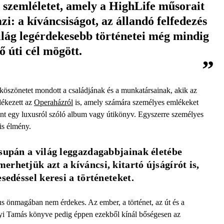
 a szemléletet, amely a HighLife műsorait
mzi: a kíváncsiságot, az állandó felfedezés
 világ legérdekesebb történetei még mindig
ő úti cél mögött.
szönetet mondott a családjának és a munkatársainak, akik az
ékezett az
Operaházról
is, amely számára személyes emlékeket
mint egy luxusról szóló album vagy útikönyv. Egyszerre személyes
is élmény.
supán a világ leggazdagabbjainak életébe 
rhetjük azt a kíváncsi, kitartó újságírót is, 
sedéssel keresi a történeteket.
us önmagában nem érdekes. Az ember, a történet, az út és a
ányi Tamás könyve pedig éppen ezekből kínál bőségesen az