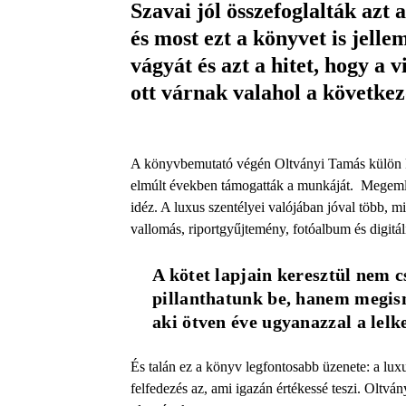
Szavai jól összefoglalták azt
és most ezt a könyvet is jelle
vágyát és azt a hitet, hogy a
ott várnak valahol a következ
A könyvbemutató végén Oltványi Tamás külön kö
elmúlt években támogatták a munkáját. Megeml
idéz. A luxus szentélyei valójában jóval több, 
vallomás, riportgyűjtemény, fotóalbum és digitál
A kötet lapjain keresztül nem c
pillanthatunk be, hanem megisme
aki ötven éve ugyanazzal a lelke
És talán ez a könyv legfontosabb üzenete: a lux
felfedezés az, ami igazán értékessé teszi. Oltv