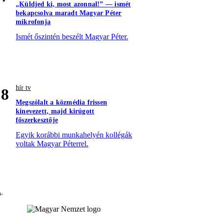
„Küldjed ki, most azonnal!” — ismét
bekapcsolva maradt Magyar Péter
mikrofonja
Ismét őszintén beszélt Magyar Péter.
hír tv
8
Megszólalt a közmédia frissen
kinevezett, majd kirúgott
főszerkesztője
Egyik korábbi munkahelyén kollégák
voltak Magyar Péterrel.