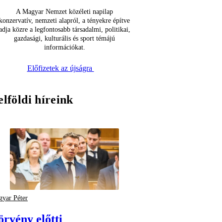
A Magyar Nemzet közéleti napilap
konzervatív, nemzeti alapról, a tényekre építve
adja közre a legfontosabb társadalmi, politikai,
gazdasági, kulturális és sport témájú
információkat.
Előfizetek az újságra
elföldi híreink
yar Péter
örvény előtti