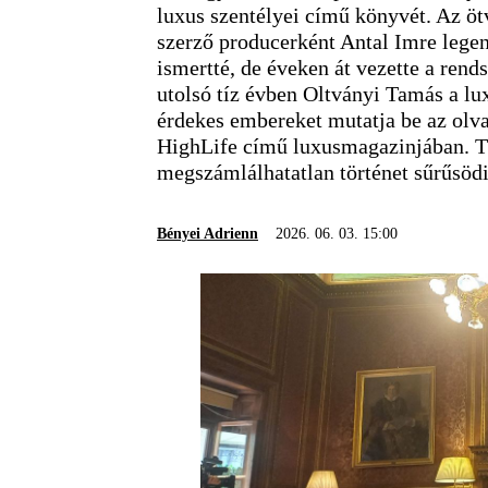
luxus szentélyei című könyvét. Az öt
szerző producerként Antal Imre lege
ismertté, de éveken át vezette a ren
utolsó tíz évben Oltványi Tamás a luxu
érdekes embereket mutatja be az olv
HighLife című luxusmagazinjában. T
megszámlálhatatlan történet sűrűsödi
Bényei Adrienn
2026. 06. 03. 15:00