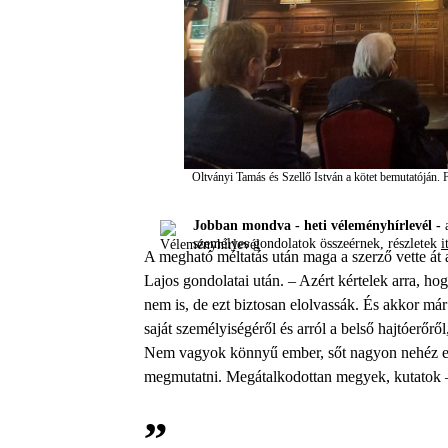
Oltványi Tamás és Szellő István a kötet bemutatóján.
F
Jobban mondva - heti véleményhírlevél -
a
személyes gondolatok összeérnek, részletek
i
A megható méltatás után maga a szerző vette át 
Lajos gondolatai után. – Azért kértelek arra, ho
nem is, de ezt biztosan elolvassák. És akkor már
saját személyiségéről és arról a belső hajtóerőről
Nem vagyok könnyű ember, sőt nagyon nehéz em
megmutatni. Megátalkodottan megyek, kutatok – 