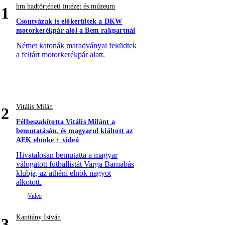
hm hadtörténeti intézet és múzeum
1
Csontvázak is előkerültek a DKW
motorkerékpár alól a Bem rakpartnál
Német katonák maradványai feküdtek
a feltárt motorkerékpár alatt.
Vitális Milán
2
Félbeszakította Vitális Milánt a
bemutatásán, és magyarul kiáltott az
AEK elnöke + videó
Hivatalosan bemutatta a magyar
válogatott futballistát Varga Barnabás
klubja, az athéni elnök nagyot
alkotott.
Kapitány István
3