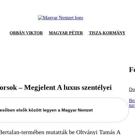
ORBÁN VIKTOR
MAGYAR PÉTER
TISZA-KORMÁNY
F
sorsok – Megjelent A luxus szentélyei
Do
Bez
tu
keresőben elsők között legyen a Magyar Nemzet
ertalan-termében mutatták be Oltványi Tamás A