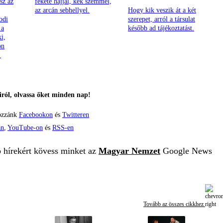
sz az
fekete hajjal, kék szemmel,
az arcán sebhellyel.
Hogy kik veszik át a két
odi
szerepet, arról a társulat
 a
később ad tájékoztatást.
ki,
on
!
ról, olvassa őket minden nap!
ozzánk
Facebookon
és
Twitteren
án
,
YouTube-on
és
RSS-en
b hírekért kövess minket az
Magyar Nemzet
Google News
Tovább az összes cikkhez