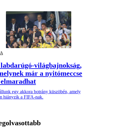
FA
 labdarúgó-világbajnokság,
melynek már a nyitómeccse
s elmaradhat
 állunk egy akkora botrány küszöbén, amely
m hiányzik a FIFA-nak.
egolvasottabb