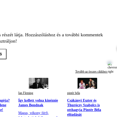
s részét látja. Hozzászóláshoz és a további kommentek
ztráljon!
S
Tovább az összes cikkhez
Ian Fleming
pintér béla
ngója?
Így kellett volna kinéznie
Csákányi Eszter és
llene
James Bondnak
Thuróczy Szabolcs is
ie!
otthagyja Pintér Béla
Magas, vékony férfi,
előadását