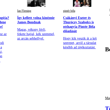
Ian Fleming
pintér béla
ngója?
Így kellett volna kinéznie
Csákányi Eszter és
llene
James Bondnak
Thuróczy Szabolcs is
ie!
otthagyja Pintér Béla
Magas, vékony férfi,
előadását
sz az
fekete hajjal, kék szemmel,
az arcán sebhellyel.
Hogy kik veszik át a két
odi
szerepet, arról a társulat
 a
később ad tájékoztatást.
B
ki,
on
!
Mag
T