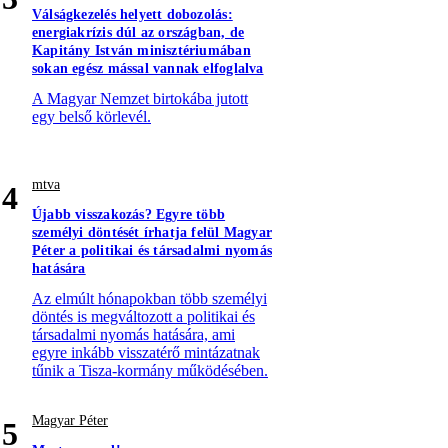
Válságkezelés helyett dobozolás:
energiakrízis dúl az országban, de
Kapitány István minisztériumában
sokan egész mással vannak elfoglalva
A Magyar Nemzet birtokába jutott
egy belső körlevél.
mtva
4
Újabb visszakozás? Egyre több
személyi döntését írhatja felül Magyar
Péter a politikai és társadalmi nyomás
hatására
Az elmúlt hónapokban több személyi
döntés is megváltozott a politikai és
társadalmi nyomás hatására, ami
egyre inkább visszatérő mintázatnak
tűnik a Tisza-kormány működésében.
Magyar Péter
5