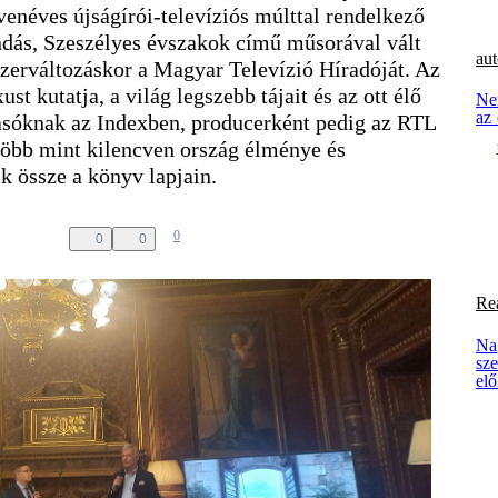
venéves újságírói-televíziós múlttal rendelkező
ndás, Szeszélyes évszakok című műsorával vált
aut
dszerváltozáskor a Magyar Televízió Híradóját. Az
st kutatja, a világ legszebb tájait és az ott élő
Ne
az 
asóknak az Indexben, producerként pedig az RTL
öbb mint kilencven ország élménye és
k össze a könyv lapjain.
0
0
0
Re
Na
sz
elő