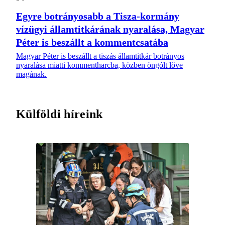
Egyre botrányosabb a Tisza-kormány
vízügyi államtitkárának nyaralása, Magyar
Péter is beszállt a kommentcsatába
Magyar Péter is beszállt a tiszás államtitkár botrányos
nyaralása miatti kommentharcba, közben öngólt lőve
magának.
Külföldi híreink