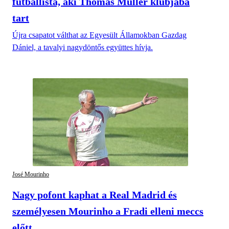
futballista, aki Thomas Müller klubjába
tart
Újra csapatot válthat az Egyesült Államokban Gazdag
Dániel, a tavalyi nagydöntős együttes hívja.
José Mourinho
Nagy pofont kaphat a Real Madrid és
személyesen Mourinho a Fradi elleni meccs
előtt