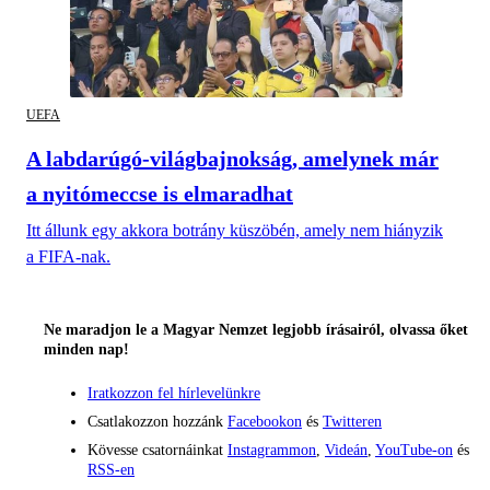
UEFA
A labdarúgó-világbajnokság, amelynek már
a nyitómeccse is elmaradhat
Itt állunk egy akkora botrány küszöbén, amely nem hiányzik
a FIFA-nak.
Ne maradjon le a Magyar Nemzet legjobb írásairól, olvassa őket
minden nap!
Iratkozzon fel hírlevelünkre
Csatlakozzon hozzánk
Facebookon
és
Twitteren
Kövesse csatornáinkat
Instagrammon
,
Videán
,
YouTube-on
és
RSS-en