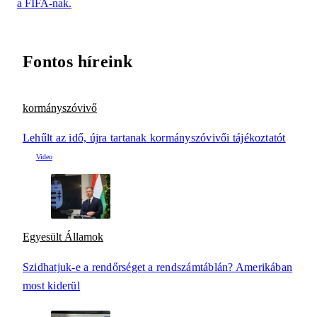
a FIFA-nak.
Fontos híreink
kormányszóvivő
Lehűlt az idő, újra tartanak kormányszóvivői tájékoztatót
Egyesült Államok
Szidhatjuk-e a rendőrséget a rendszámtáblán? Amerikában
most kiderül