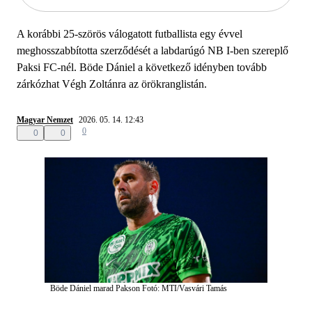
A korábbi 25-szörös válogatott futballista egy évvel
meghosszabbította szerződését a labdarúgó NB I-ben szereplő
Paksi FC-nél. Böde Dániel a következő idényben tovább
zárkózhat Végh Zoltánra az örökranglistán.
Magyar Nemzet
2026. 05. 14. 12:43
0
0
0
Böde Dániel marad Pakson
Fotó: MTI/Vasvári Tamás