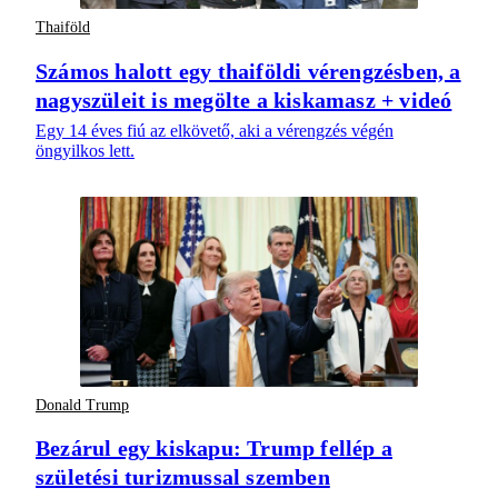
Thaiföld
Számos halott egy thaiföldi vérengzésben, a
nagyszüleit is megölte a kiskamasz + videó
Egy 14 éves fiú az elkövető, aki a vérengzés végén
öngyilkos lett.
Donald Trump
Bezárul egy kiskapu: Trump fellép a
születési turizmussal szemben