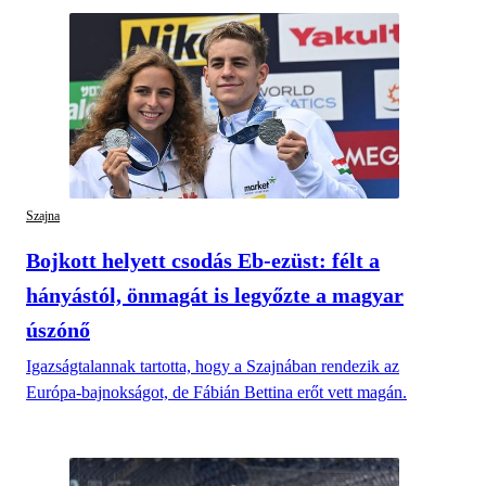
Szajna
Bojkott helyett csodás Eb-ezüst: félt a
hányástól, önmagát is legyőzte a magyar
úszónő
Igazságtalannak tartotta, hogy a Szajnában rendezik az
Európa-bajnokságot, de Fábián Bettina erőt vett magán.