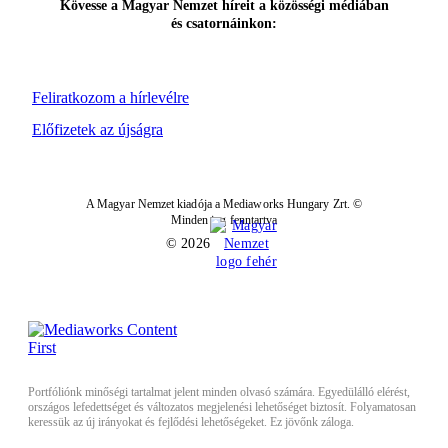
Kövesse a Magyar Nemzet híreit a közösségi médiában
és csatornáinkon:
Feliratkozom a hírlevélre
Előfizetek az újságra
A Magyar Nemzet kiadója a Mediaworks Hungary Zrt. ©
Minden jog fenntartva
© 2026
Portfóliónk minőségi tartalmat jelent minden olvasó számára. Egyedülálló elérést,
országos lefedettséget és változatos megjelenési lehetőséget biztosít. Folyamatosan
keressük az új irányokat és fejlődési lehetőségeket. Ez jövőnk záloga.