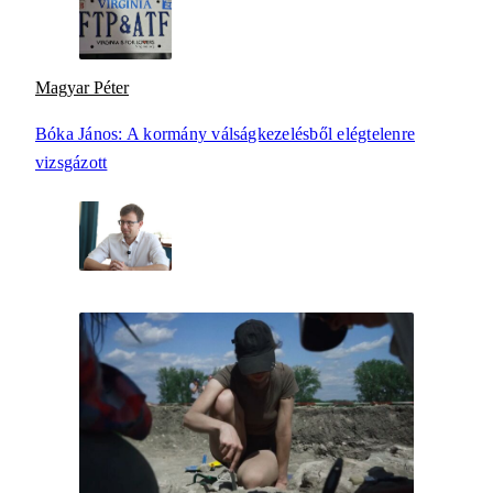
Magyar Péter
Bóka János: A kormány válságkezelésből elégtelenre
vizsgázott