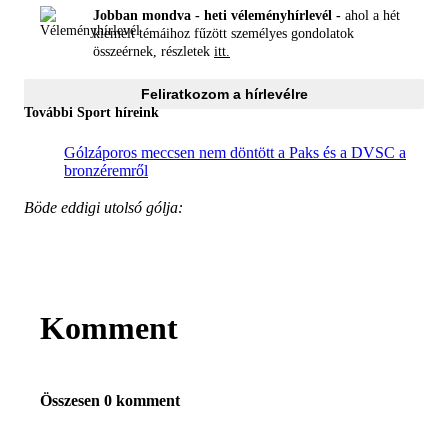
Jobban mondva - heti véleményhírlevél -
ahol a hét
kiemelt témáihoz fűzött személyes gondolatok
összeérnek, részletek
itt.
Feliratkozom a hírlevélre
További Sport híreink
Gólzáporos meccsen nem döntött a Paks és a DVSC a
bronzéremről
Böde eddigi utolsó gólja:
Komment
Összesen 0 komment