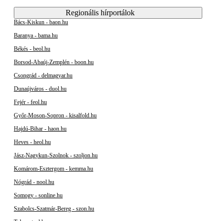
Regionális hírportálok
Bács-Kiskun - baon.hu
Baranya - bama.hu
Békés - beol.hu
Borsod-Abaúj-Zemplén - boon.hu
Csongrád - delmagyar.hu
Dunaújváros - duol.hu
Fejér - feol.hu
Győr-Moson-Sopron - kisalfold.hu
Hajdú-Bihar - haon.hu
Heves - heol.hu
Jász-Nagykun-Szolnok - szoljon.hu
Komárom-Esztergom - kemma.hu
Nógrád - nool.hu
Somogy - sonline.hu
Szabolcs-Szatmár-Bereg - szon.hu