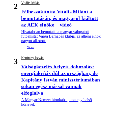
Vitális Milán
2
Félbeszakította Vitális Milánt a
bemutatásán, és magyarul kiáltott
az AEK elnöke + videó
Hivatalosan bemutatta a magyar válogatott
futballistát Varga Barnabás klubja, az athéni elnök
nagyot alkotott.
Kapitány István
3
Válságkezelés helyett dobozolás:
energiakrízis dúl az országban, de
Kapitány István minisztériumában
sokan egész mással vannak
elfoglalva
A Magyar Nemzet birtokába jutott egy belső
körlevél.