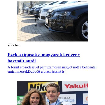
autós hír
Ezek a típusok a magyarok kedvenc
használt autói
A forint erősödésével párhuzamosan nagyot nőtt a behozatal,
emiatt mérséklődődött a piaci árszint is.