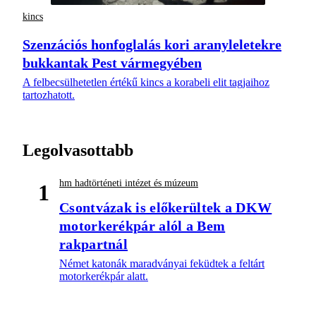
kincs
Szenzációs honfoglalás kori aranyleletekre
bukkantak Pest vármegyében
A felbecsülhetetlen értékű kincs a korabeli elit tagjaihoz
tartozhatott.
Legolvasottabb
hm hadtörténeti intézet és múzeum
1
Csontvázak is előkerültek a DKW
motorkerékpár alól a Bem
rakpartnál
Német katonák maradványai feküdtek a feltárt
motorkerékpár alatt.