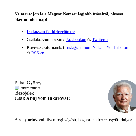
Ne maradjon le a Magyar Nemzet legjobb írásairól, olvassa
őket minden nap!
Iratkozzon fel hírlevelünkre
Csatlakozzon hozzánk
Facebookon
és
Twitteren
Kövesse csatornáinkat
Instagrammon
,
Videán
,
YouTube-on
és
RSS-en
Pilhál György
takaró mihály
Csak a baj volt Takaróval?
Bizony nehéz volt ilyen régi vágású, bogaras emberrel együtt dolgoz