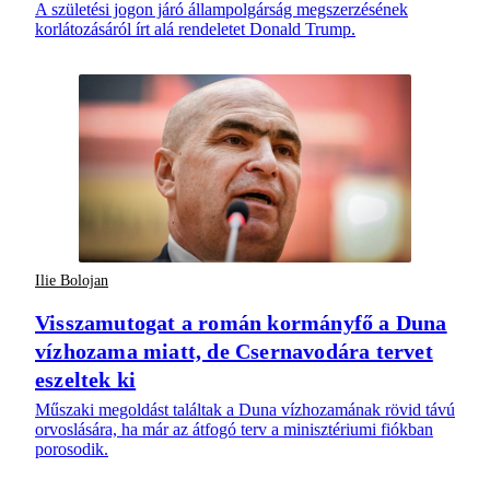
A születési jogon járó állampolgárság megszerzésének
korlátozásáról írt alá rendeletet Donald Trump.
Ilie Bolojan
Visszamutogat a román kormányfő a Duna
vízhozama miatt, de Csernavodára tervet
eszeltek ki
Műszaki megoldást találtak a Duna vízhozamának rövid távú
orvoslására, ha már az átfogó terv a minisztériumi fiókban
porosodik.