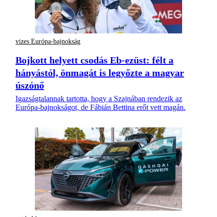
vizes Európa-bajnokság
Bojkott helyett csodás Eb-ezüst: félt a
hányástól, önmagát is legyőzte a magyar
úszónő
Igazságtalannak tartotta, hogy a Szajnában rendezik az
Európa-bajnokságot, de Fábián Bettina erőt vett magán.