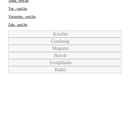
Tolna - teol.hu
Vas - vaol.hu
Veszprém - veol.hu
Zala - zaol.hu
Közélet
Gazdaság
Magazin
Bulvár
Szolgáltatás
Rádió