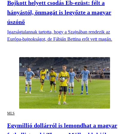
Bojkott helyett csodás Eb-ezüst: félt a
hányástól, önmagát is legyőzte a magyar
úszónő
Igazságtalannak tartotta, hogy a Szajnában rendezik az
Európa-bajnokságot, de Fábián Bettina erőt vett magán.
MLS
Egymillió dollárról is lemondhat a magyar