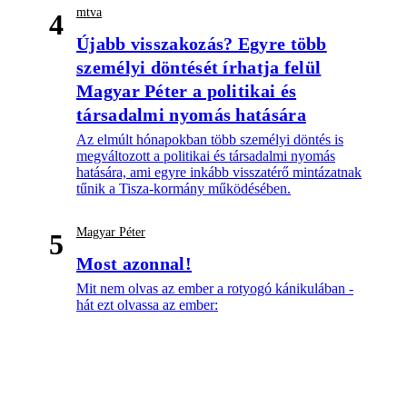
mtva
4
Újabb visszakozás? Egyre több
személyi döntését írhatja felül
Magyar Péter a politikai és
társadalmi nyomás hatására
Az elmúlt hónapokban több személyi döntés is
megváltozott a politikai és társadalmi nyomás
hatására, ami egyre inkább visszatérő mintázatnak
tűnik a Tisza-kormány működésében.
Magyar Péter
5
Most azonnal!
Mit nem olvas az ember a rotyogó kánikulában -
hát ezt olvassa az ember: