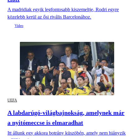
A madridiak egyik legfontosabb kiszemeltje, Rodri egyre
közelebb kerül az ősi rivális Barcelonához.
UEFA
A labdarúgó-világbajnokság, amelynek már
a nyitómeccse is elmaradhat
Itt állunk egy akkora botrány küszöbén, amely nem hiányzik