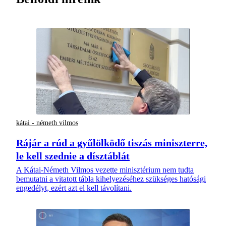
kátai - németh vilmos
Rájár a rúd a gyűlölködő tiszás miniszterre,
le kell szednie a dísztáblát
A Kátai-Németh Vilmos vezette minisztérium nem tudta
bemutatni a vitatott tábla kihelyezéséhez szükséges hatósági
engedélyt, ezért azt el kell távolítani.