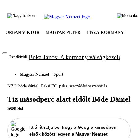
ORBÁN VIKTOR
MAGYAR PÉTER
TISZA-KORMÁNY
Bóka János: A kormány válságkezelésből el
Rendkívüli
Magyar Nemzet
Sport
NB I
böde dániel
Paksi FC
paks
szerződéshosszabbítás
Tíz másodperc alatt eldőlt Böde Dániel
sorsa
Itt állíthatja be, hogy a Google keresőben
elsők között legyen a Magyar Nemzet