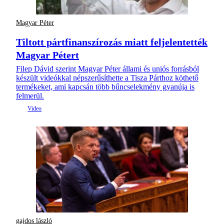
Magyar Péter
Tiltott pártfinanszírozás miatt feljelentették
Magyar Pétert
Filep Dávid szerint Magyar Péter állami és uniós forrásból
készült videókkal népszerűsíthette a Tisza Párthoz köthető
termékeket, ami kapcsán több bűncselekmény gyanúja is
felmerül.
gajdos lászló