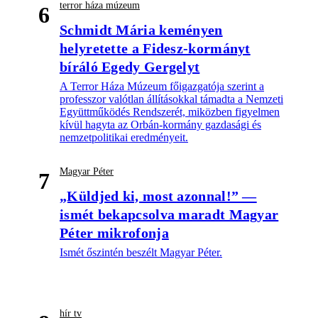
terror háza múzeum
6
Schmidt Mária keményen
helyretette a Fidesz-kormányt
bíráló Egedy Gergelyt
A Terror Háza Múzeum főigazgatója szerint a
professzor valótlan állításokkal támadta a Nemzeti
Együttműködés Rendszerét, miközben figyelmen
kívül hagyta az Orbán-kormány gazdasági és
nemzetpolitikai eredményeit.
Magyar Péter
7
„Küldjed ki, most azonnal!” —
ismét bekapcsolva maradt Magyar
Péter mikrofonja
Ismét őszintén beszélt Magyar Péter.
hír tv