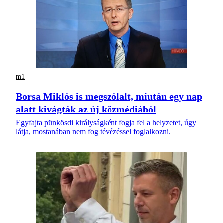
m1
Borsa Miklós is megszólalt, miután egy nap
alatt kivágták az új közmédiából
Egyfajta pünkösdi királyságként fogja fel a helyzetet, úgy
látja, mostanában nem fog tévézéssel foglalkozni.