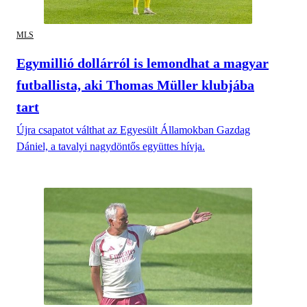
MLS
Egymillió dollárról is lemondhat a magyar
futballista, aki Thomas Müller klubjába
tart
Újra csapatot válthat az Egyesült Államokban Gazdag
Dániel, a tavalyi nagydöntős együttes hívja.