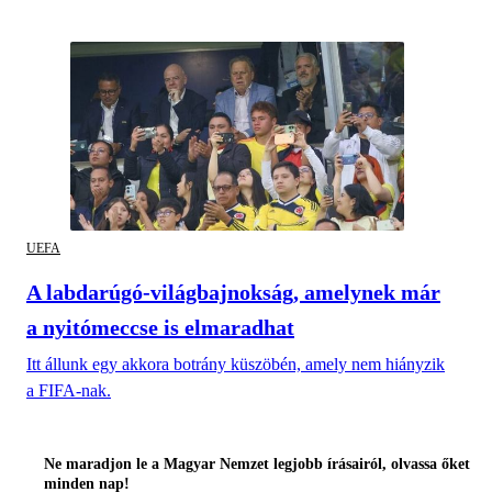
UEFA
A labdarúgó-világbajnokság, amelynek már
a nyitómeccse is elmaradhat
Itt állunk egy akkora botrány küszöbén, amely nem hiányzik
a FIFA-nak.
Ne maradjon le a Magyar Nemzet legjobb írásairól, olvassa őket
minden nap!