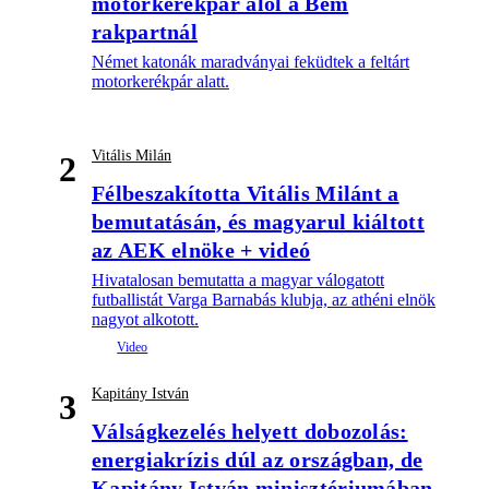
motorkerékpár alól a Bem
rakpartnál
Német katonák maradványai feküdtek a feltárt
motorkerékpár alatt.
Vitális Milán
2
Félbeszakította Vitális Milánt a
bemutatásán, és magyarul kiáltott
az AEK elnöke + videó
Hivatalosan bemutatta a magyar válogatott
futballistát Varga Barnabás klubja, az athéni elnök
nagyot alkotott.
Kapitány István
3
Válságkezelés helyett dobozolás:
energiakrízis dúl az országban, de
Kapitány István minisztériumában