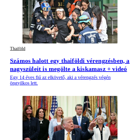
Thaiföld
Számos halott egy thaiföldi vérengzésben, a
nagyszüleit is megölte a kiskamasz + videó
Egy 14 éves fiú az elkövető, aki a vérengzés végén
öngyilkos lett.