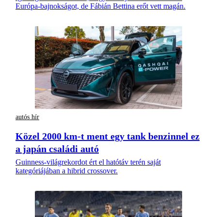
Európa-bajnokságot, de Fábián Bettina erőt vett magán.
autós hír
Közel 2000 km-t ment egy tank benzinnel ez
a japán családi autó
Guinness-világrekordot ért el hatótáv terén saját
kategóriájában a hibrid crossover.