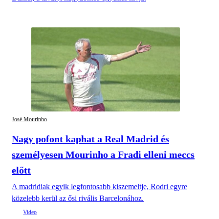
José Mourinho
Nagy pofont kaphat a Real Madrid és
személyesen Mourinho a Fradi elleni meccs
előtt
A madridiak egyik legfontosabb kiszemeltje, Rodri egyre
közelebb kerül az ősi rivális Barcelonához.