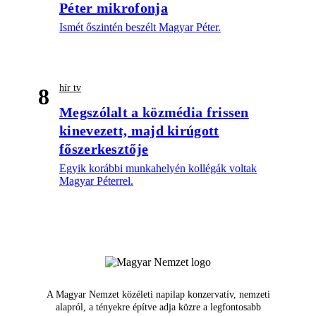
Péter mikrofonja
Ismét őszintén beszélt Magyar Péter.
hír tv
8
Megszólalt a közmédia frissen
kinevezett, majd kirúgott
főszerkesztője
Egyik korábbi munkahelyén kollégák voltak
Magyar Péterrel.
A Magyar Nemzet közéleti napilap konzervatív, nemzeti
alapról, a tényekre építve adja közre a legfontosabb