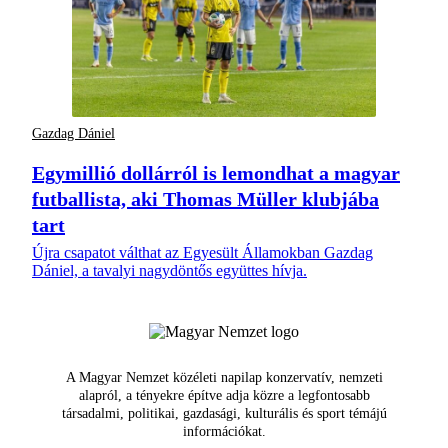
Gazdag Dániel
Egymillió dollárról is lemondhat a magyar
futballista, aki Thomas Müller klubjába
tart
Újra csapatot válthat az Egyesült Államokban Gazdag
Dániel, a tavalyi nagydöntős együttes hívja.
A Magyar Nemzet közéleti napilap konzervatív, nemzeti
alapról, a tényekre építve adja közre a legfontosabb
társadalmi, politikai, gazdasági, kulturális és sport témájú
információkat.