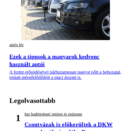
autós hír
Ezek a típusok a magyarok kedvenc
használt autói
A forint erősödésével párhuzamosan nagyot nőtt a behozatal,
emiatt mérséklődődött a piaci árszint is.
Legolvasottabb
hm hadtörténeti intézet és múzeum
1
Csontvázak is előkerültek a DKW