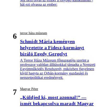
Mit nem olvas az ember a rotyogó kánikulában -
hát ezt olvassa az ember:
terror háza múzeum
6
Schmidt Mária keményen
helyretette a Fidesz-kormányt
bíráló Egedy Gergelyt
A Terror Háza Múzeum főigazgatója szerint a
professzor valótlan állításokkal támadta a Nemzeti
Együttműködés Rendszerét, miközben figyelmen
kívül hagyta az Orbán-kormány gazdasági és
nemzetpolitikai eredményeit.
Magyar Péter
7
„Küldjed ki, most azonnal!” —
ismét bekapcsolva maradt Magyar