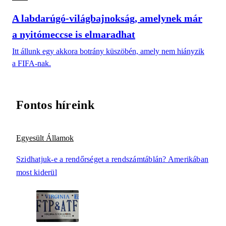
A labdarúgó-világbajnokság, amelynek már
a nyitómeccse is elmaradhat
Itt állunk egy akkora botrány küszöbén, amely nem hiányzik
a FIFA-nak.
Fontos híreink
Egyesült Államok
Szidhatjuk-e a rendőrséget a rendszámtáblán? Amerikában
most kiderül