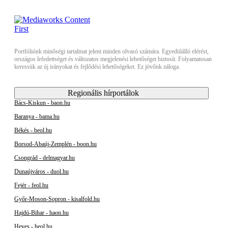
Portfóliónk minőségi tartalmat jelent minden olvasó számára. Egyedülálló elérést,
országos lefedettséget és változatos megjelenési lehetőséget biztosít. Folyamatosan
keressük az új irányokat és fejlődési lehetőségeket. Ez jövőnk záloga.
Regionális hírportálok
Bács-Kiskun - baon.hu
Baranya - bama.hu
Békés - beol.hu
Borsod-Abaúj-Zemplén - boon.hu
Csongrád - delmagyar.hu
Dunaújváros - duol.hu
Fejér - feol.hu
Győr-Moson-Sopron - kisalfold.hu
Hajdú-Bihar - haon.hu
Heves - heol.hu