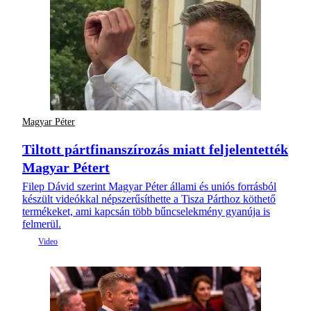
Magyar Péter
Tiltott pártfinanszírozás miatt feljelentették
Magyar Pétert
Filep Dávid szerint Magyar Péter állami és uniós forrásból
készült videókkal népszerűsíthette a Tisza Párthoz köthető
termékeket, ami kapcsán több bűncselekmény gyanúja is
felmerül.