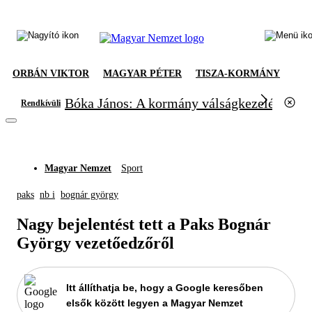
ORBÁN VIKTOR
MAGYAR PÉTER
TISZA-KORMÁNY
Bóka János: A kormány válságkezelésből el
Rendkívüli
Magyar Nemzet
Sport
paks
nb i
bognár györgy
Nagy bejelentést tett a Paks Bognár
György vezetőedzőről
Itt állíthatja be, hogy a Google keresőben
elsők között legyen a Magyar Nemzet