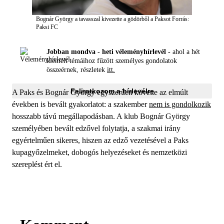
Bognár György a tavasszal kivezette a gödörből a Paksot
Forrás:
Paksi FC
Jobban mondva - heti véleményhírlevél -
ahol a hét
kiemelt témáihoz fűzött személyes gondolatok
összeérnek, részletek
itt.
Feliratkozom a hírlevélre
A Paks és Bognár György egyszerűen követte az elmúlt
években is bevált gyakorlatot: a szakember
nem is gondolkozik
hosszabb távú megállapodásban. A klub Bognár György
személyében bevált edzővel folytatja, a szakmai irány
egyértelműen sikeres, hiszen az edző vezetésével a Paks
kupagyőzelmeket, dobogós helyezéseket és nemzetközi
szereplést ért el.