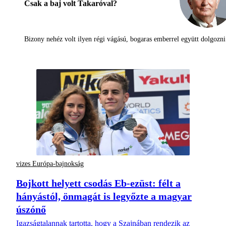
Csak a baj volt Takaróval?
Bizony nehéz volt ilyen régi vágású, bogaras emberrel együtt dolgoz
vizes Európa-bajnokság
Bojkott helyett csodás Eb-ezüst: félt a
hányástól, önmagát is legyőzte a magyar
úszónő
Igazságtalannak tartotta, hogy a Szajnában rendezik az