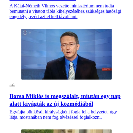
A Kátai-Németh Vilmos vezette minisztérium nem tudta
bemutatni a vitatott tábla kihelyezéséhez szükséges hatósági
engedélyt, ezért azt el kell távolítani.
m1
Borsa Miklós is megszólalt, miután egy nap
alatt kivágták az új közmédiából
Egyfajta pünkösdi királyságként fogja fel a helyzetet, úgy
látja, mostanában nem fog tévézéssel foglalkozni.