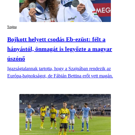
Szajna
Bojkott helyett csodás Eb-ezüst: félt a
hányástól, önmagát is legyőzte a magyar
úszónő
Igazságtalannak tartotta, hogy a Szajnában rendezik az
Európa-bajnokságot, de Fábián Bettina erőt vett magán.