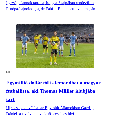
Igazságtalannak tartotta, hogy a Szajnában rendezik az
Európa-bajnokságot, de Fábián Bettina erőt vett magán.
MLS
Egymillió dollárról is lemondhat a magyar
futballista, aki Thomas Müller klubjába
tart
Újra csapatot válthat az Egyesült Államokban Gazdag
Dániel, a tavalyi nagydöntős együttes hívja.