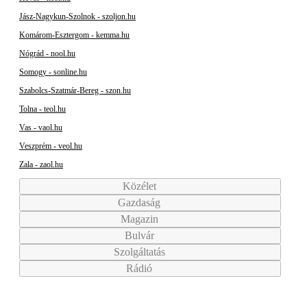
Jász-Nagykun-Szolnok - szoljon.hu
Komárom-Esztergom - kemma.hu
Nógrád - nool.hu
Somogy - sonline.hu
Szabolcs-Szatmár-Bereg - szon.hu
Tolna - teol.hu
Vas - vaol.hu
Veszprém - veol.hu
Zala - zaol.hu
Közélet
Gazdaság
Magazin
Bulvár
Szolgáltatás
Rádió