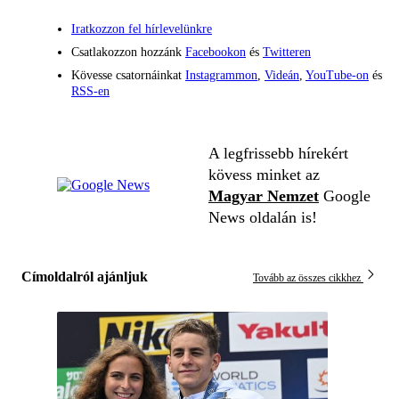
Iratkozzon fel hírlevelünkre
Csatlakozzon hozzánk
Facebookon
és
Twitteren
Kövesse csatornáinkat
Instagrammon
,
Videán
,
YouTube-on
és
RSS-en
A legfrissebb hírekért
kövess minket az
Magyar Nemzet
Google
News oldalán is!
Címoldalról ajánljuk
Tovább az összes cikkhez