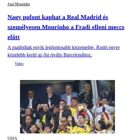
José Mourinho
Nagy pofont kaphat a Real Madrid és
személyesen Mourinho a Fradi elleni meccs
előtt
A madridiak egyik legfontosabb kiszemeltje, Rodri egyre
közelebb kerül az ősi rivális Barcelonához.
UEFA