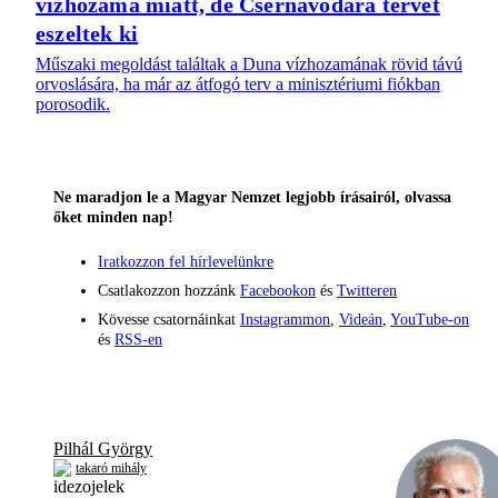
vízhozama miatt, de Csernavodára tervet
eszeltek ki
Műszaki megoldást találtak a Duna vízhozamának rövid távú
orvoslására, ha már az átfogó terv a minisztériumi fiókban
porosodik.
Ne maradjon le a Magyar Nemzet legjobb írásairól, olvassa
őket minden nap!
Iratkozzon fel hírlevelünkre
Csatlakozzon hozzánk
Facebookon
és
Twitteren
Kövesse csatornáinkat
Instagrammon
,
Videán
,
YouTube-on
és
RSS-en
Pilhál György
takaró mihály