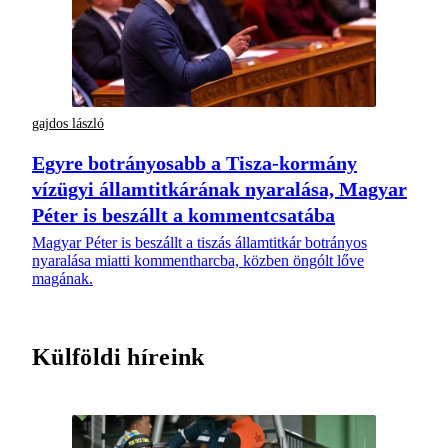
gajdos lászló
Egyre botrányosabb a Tisza-kormány
vízügyi államtitkárának nyaralása, Magyar
Péter is beszállt a kommentcsatába
Magyar Péter is beszállt a tiszás államtitkár botrányos
nyaralása miatti kommentharcba, közben öngólt lőve
magának.
Külföldi híreink