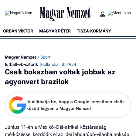
ORBÁN VIKTOR
MAGYAR PÉTER
TISZA-KORMÁNY
K
Magyar Nemzet
Sport
futball-vb-sztorik
Hollandia
vb 1974
Csak bokszban voltak jobbak az
agyonvert brazilok
Itt állíthatja be, hogy a Google keresőben elsők
között legyen a Magyar Nemzet
Június 11-én a Mexikó–Dél-afrikai Köztársaság
mérkőzéssel kezdődik el az idei labdarúgó-világbajnokság.