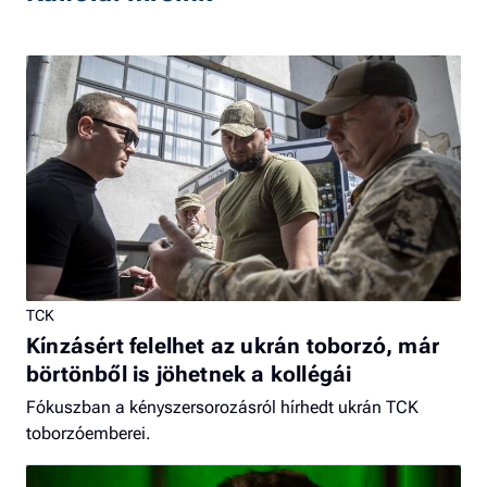
TCK
Kínzásért felelhet az ukrán toborzó, már
börtönből is jöhetnek a kollégái
Fókuszban a kényszersorozásról hírhedt ukrán TCK
toborzóemberei.