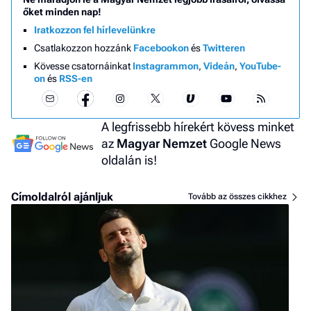
őket minden nap!
Iratkozzon fel hírlevelünkre
Csatlakozzon hozzánk
Facebookon
és
Twitteren
Kövesse csatornáinkat
Instagrammon
,
Videán
,
YouTube-
on
és
RSS-en
A legfrissebb hírekért kövess minket
az
Magyar Nemzet
Google News
oldalán is!
Címoldalról ajánljuk
Tovább az összes cikkhez