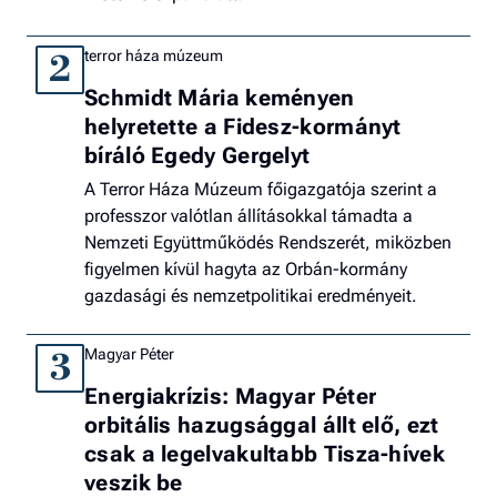
terror háza múzeum
2
Schmidt Mária keményen
helyretette a Fidesz-kormányt
bíráló Egedy Gergelyt
A Terror Háza Múzeum főigazgatója szerint a
professzor valótlan állításokkal támadta a
Nemzeti Együttműködés Rendszerét, miközben
figyelmen kívül hagyta az Orbán-kormány
gazdasági és nemzetpolitikai eredményeit.
Magyar Péter
3
Energiakrízis: Magyar Péter
orbitális hazugsággal állt elő, ezt
csak a legelvakultabb Tisza-hívek
veszik be