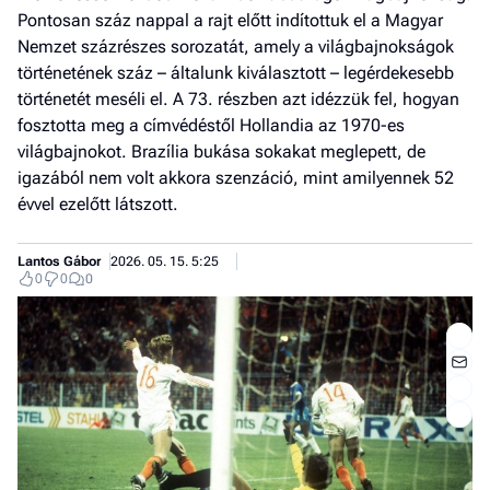
Pontosan száz nappal a rajt előtt indítottuk el a Magyar
Nemzet százrészes sorozatát, amely a világbajnokságok
történetének száz – általunk kiválasztott – legérdekesebb
történetét meséli el. A 73. részben azt idézzük fel, hogyan
fosztotta meg a címvédéstől Hollandia az 1970-es
világbajnokot. Brazília bukása sokakat meglepett, de
igazából nem volt akkora szenzáció, mint amilyennek 52
évvel ezelőtt látszott.
Lantos Gábor
2026. 05. 15. 5:25
0
0
0
Jobb
- het
véle
Fe