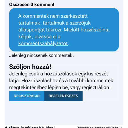
Összesen 0 komment
A kommentek nem szerkesztett
tartalmak, tartalmuk a szerzőjük
álláspontját tükrözi. Mielőtt hozzászólna,
kérjük, olvassa el a
kommentszabályzatot
.
Jelenleg nincsenek kommentek.
Szóljon hozzá!
Jelenleg csak a hozzászólások egy kis részét
látja. Hozzászóláshoz és a további kommentek
megtekintéséhez lépjen be, vagy regisztráljon!
REGISZTRÁCIÓ
BEJELENTKEZÉS