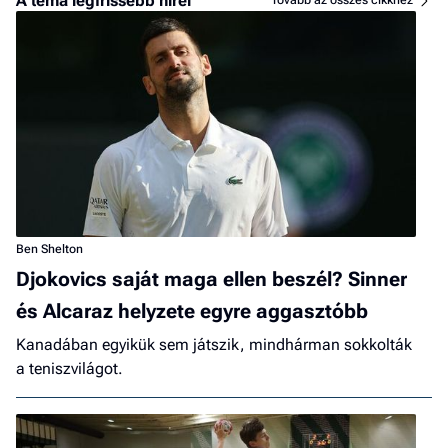
A téma legfrissebb hírei
Tovább az összes cikkhez
Ben Shelton
Djokovics saját maga ellen beszél? Sinner
és Alcaraz helyzete egyre aggasztóbb
Kanadában egyikük sem játszik, mindhárman sokkolták
a teniszvilágot.