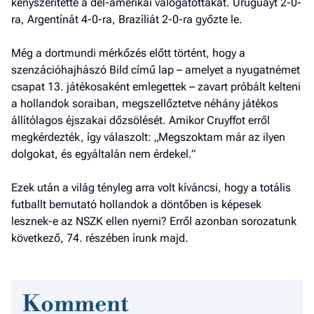
kényszerítette a dél-amerikai válogatottakat. Uruguayt 2-0-
ra, Argentínát 4-0-ra, Brazíliát 2-0-ra győzte le.
Még a dortmundi mérkőzés előtt történt, hogy a
szenzációhajhászó Bild című lap – amelyet a nyugatnémet
csapat 13. játékosaként emlegettek – zavart próbált kelteni
a hollandok soraiban, megszellőztetve néhány játékos
állítólagos éjszakai dőzsölését. Amikor Cruyffot erről
megkérdezték, így válaszolt: „Megszoktam már az ilyen
dolgokat, és egyáltalán nem érdekel.”
Ezek után a világ tényleg arra volt kíváncsi, hogy a totális
futballt bemutató hollandok a döntőben is képesek
lesznek-e az NSZK ellen nyerni? Erről azonban sorozatunk
következő, 74. részében írunk majd.
Komment