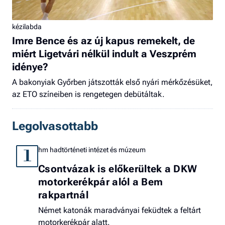
kézilabda
Imre Bence és az új kapus remekelt, de
miért Ligetvári nélkül indult a Veszprém
idénye?
A bakonyiak Győrben játszották első nyári mérkőzésüket,
az ETO színeiben is rengetegen debütáltak.
Legolvasottabb
hm hadtörténeti intézet és múzeum
1
Csontvázak is előkerültek a DKW
motorkerékpár alól a Bem
rakpartnál
Német katonák maradványai feküdtek a feltárt
motorkerékpár alatt.