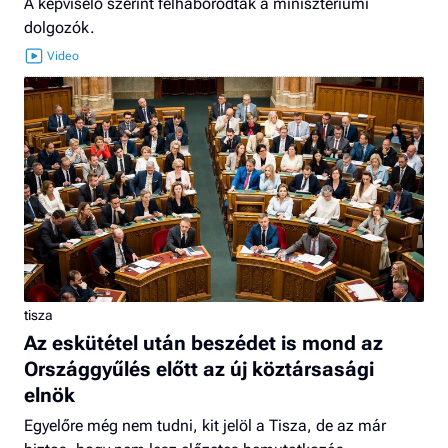
A képviselő szerint felháborodtak a minisztériumi
dolgozók.
tisza
Az eskütétel után beszédet is mond az
Országgyűlés előtt az új köztársasági
elnök
Egyelőre még nem tudni, kit jelöl a Tisza, de az már