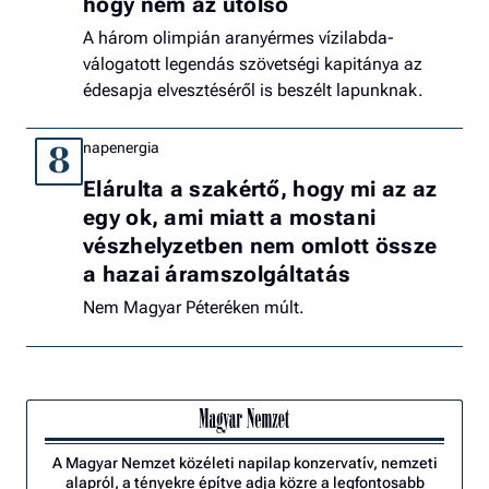
hogy nem az utolsó
A három olimpián aranyérmes vízilabda-
válogatott legendás szövetségi kapitánya az
édesapja elvesztéséről is beszélt lapunknak.
napenergia
8
Elárulta a szakértő, hogy mi az az
egy ok, ami miatt a mostani
vészhelyzetben nem omlott össze
a hazai áramszolgáltatás
Nem Magyar Péteréken múlt.
A Magyar Nemzet közéleti napilap konzervatív, nemzeti
alapról, a tényekre építve adja közre a legfontosabb