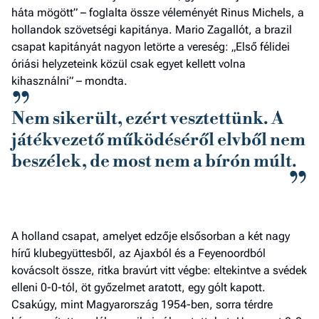
háta mögött” – foglalta össze véleményét Rinus Michels, a
hollandok szövetségi kapitánya. Mario Zagallót, a brazil
csapat kapitányát nagyon letörte a vereség: „Első félidei
óriási helyzeteink közül csak egyet kellett volna
kihasználni” – mondta.
Nem sikerült, ezért vesztettünk. A
játékvezető működéséről elvből nem
beszélek, de most nem a bírón múlt.
A holland csapat, amelyet edzője elsősorban a két nagy
hírű klubegyüttesből, az Ajaxból és a Feyenoordból
kovácsolt össze, ritka bravúrt vitt végbe: eltekintve a svédek
elleni 0-0-tól, öt győzelmet aratott, egy gólt kapott.
Csakúgy, mint Magyarország 1954-ben, sorra térdre