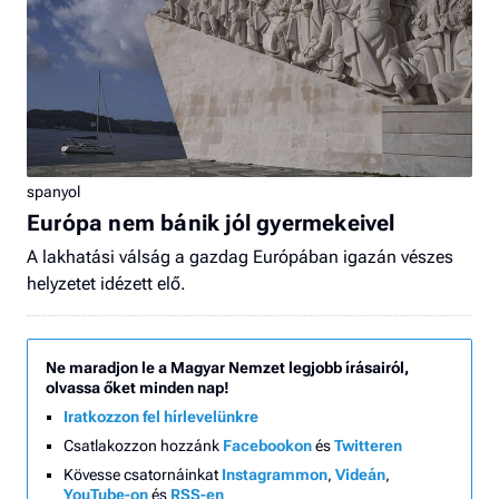
spanyol
Európa nem bánik jól gyermekeivel
A lakhatási válság a gazdag Európában igazán vészes
helyzetet idézett elő.
Ne maradjon le a Magyar Nemzet legjobb írásairól,
olvassa őket minden nap!
Iratkozzon fel hírlevelünkre
Csatlakozzon hozzánk
Facebookon
és
Twitteren
Kövesse csatornáinkat
Instagrammon
,
Videán
,
YouTube-on
és
RSS-en