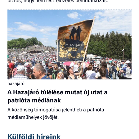
biztos, hogy nem lesz előzetes bemutatkozás.
hazajáró
A Hazajáró túlélése mutat új utat a
patrióta médiának
A közönség támogatása jelentheti a patrióta
médiaműhelyek jövőjét.
Külföldi híreink