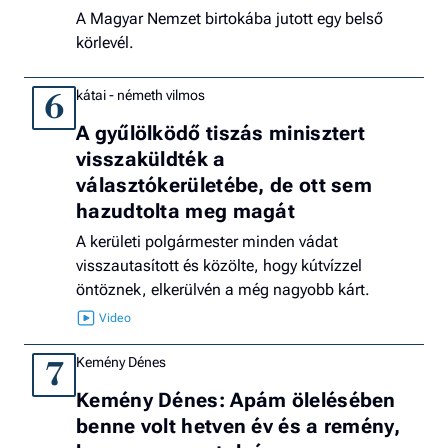
A Magyar Nemzet birtokába jutott egy belső
körlevél.
kátai - németh vilmos
6
A gyűlölködő tiszás minisztert
visszaküldték a
választókerületébe, de ott sem
hazudtolta meg magát
A kerületi polgármester minden vádat
visszautasított és közölte, hogy kútvízzel
öntöznek, elkerülvén a még nagyobb kárt.
Kemény Dénes
7
Kemény Dénes: Apám ölelésében
benne volt hetven év és a remény,