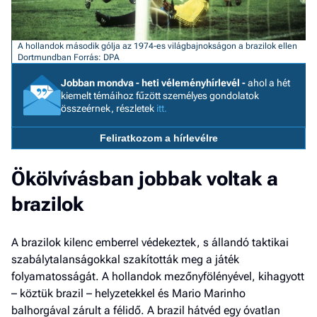
a h
E
A hollandok második gólja az 1974-es világbajnokságon a brazilok ellen
a
Dortmundban
Forrás: DPA
ú
Jobban mondva - heti véleményhírlevél -
ahol a hét
kiemelt témáihoz fűzött személyes gondolatok
összeérnek, részletek
itt.
Feliratkozom a hírlevélre
Ökölvívásban jobbak voltak a
brazilok
A brazilok kilenc emberrel védekeztek, s állandó taktikai
szabálytalanságokkal szakították meg a játék
folyamatosságát. A hollandok mezőnyfölényével, kihagyott
– köztük brazil – helyzetekkel és Mario Marinho
balhorgával zárult a félidő. A brazil hátvéd egy óvatlan