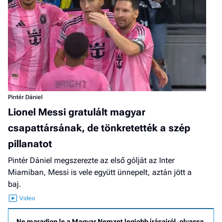
Pintér Dániel
Lionel Messi gratulált magyar
csapattársának, de tönkretették a szép
pillanatot
Pintér Dániel megszerezte az első gólját az Inter
Miamiban, Messi is vele együtt ünnepelt, aztán jött a
baj.
Ne maradjon le a Magyar Nemzet legjobb írásairól, olvassa