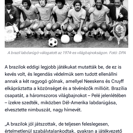
A brazil labdarúgó-válogatott az 1974-es világbajnokságon. Fotó: DPA
A brazilok eddigi legjobb játékukat mutatták be, de ez is
kevés volt, és legendás védelmük sem tudott ellenállni
annak a két ragyogó gólnak, amellyel Neeskens és Cruyff
elkápráztatta a közönséget és a tévénézők millióit. Brazília
csapatát, a háromszoros világbajnokot – Pelé jelenlétében
– ízekre szedték, miközben Dél-Amerika labdarúgása,
elvesztette nimbuszát, nagy hírnevét.
„A brazilok jól játszottak, de teljesen feleslegesen,
értelmetlenül szabálytalankodtak, gyakran a játékvezető