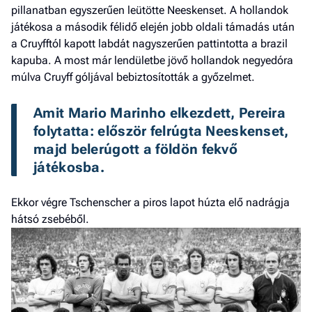
pillanatban egyszerűen leütötte Neeskenset. A hollandok
játékosa a második félidő elején jobb oldali támadás után
a Cruyfftól kapott labdát nagyszerűen pattintotta a brazil
kapuba. A most már lendületbe jövő hollandok negyedóra
múlva Cruyff góljával bebiztosították a győzelmet.
Amit Mario Marinho elkezdett, Pereira 
folytatta: először felrúgta Neeskenset, 
majd belerúgott a földön fekvő 
játékosba.
Ekkor végre Tschenscher a piros lapot húzta elő nadrágja
hátsó zsebéből.