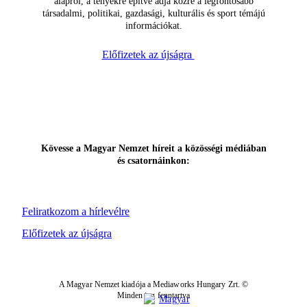
alapról, a tényekre építve adja közre a legfontosabb
társadalmi, politikai, gazdasági, kulturális és sport témájú
információkat.
Előfizetek az újságra
Kövesse a Magyar Nemzet híreit a közösségi médiában
és csatornáinkon:
Feliratkozom a hírlevélre
Előfizetek az újságra
A Magyar Nemzet kiadója a Mediaworks Hungary Zrt. ©
Minden jog fenntartva