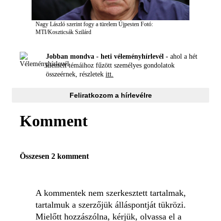
Nagy László szerint fogy a türelem Újpesten
Fotó:
MTI/Koszticsák Szilárd
Jobban mondva - heti véleményhírlevél -
ahol a hét
kiemelt témáihoz fűzött személyes gondolatok
összeérnek, részletek
itt.
Feliratkozom a hírlevélre
Komment
Összesen 2 komment
A kommentek nem szerkesztett tartalmak,
tartalmuk a szerzőjük álláspontját tükrözi.
Mielőtt hozzászólna, kérjük, olvassa el a