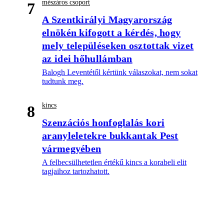
mészáros csoport
7
A Szentkirályi Magyarország
elnökén kifogott a kérdés, hogy
mely településeken osztottak vizet
az idei hőhullámban
Balogh Leventétől kértünk válaszokat, nem sokat
tudtunk meg.
kincs
8
Szenzációs honfoglalás kori
aranyleletekre bukkantak Pest
vármegyében
A felbecsülhetetlen értékű kincs a korabeli elit
tagjaihoz tartozhatott.