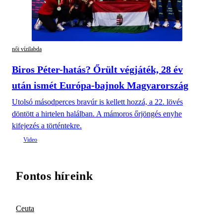
női vízilabda
Biros Péter-hatás? Őrült végjáték, 28 év
után ismét Európa-bajnok Magyarország
Utolsó másodperces bravúr is kellett hozzá, a 22. lövés
döntött a hirtelen halálban. A mámoros őrjöngés enyhe
kifejezés a történtekre.
Fontos híreink
Ceuta