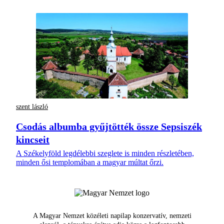
szent lászló
Csodás albumba gyűjtötték össze Sepsiszék
kincseit
A Székelyföld legdélebbi szeglete is minden részletében,
minden ősi templomában a magyar múltat őrzi.
A Magyar Nemzet közéleti napilap konzervatív, nemzeti