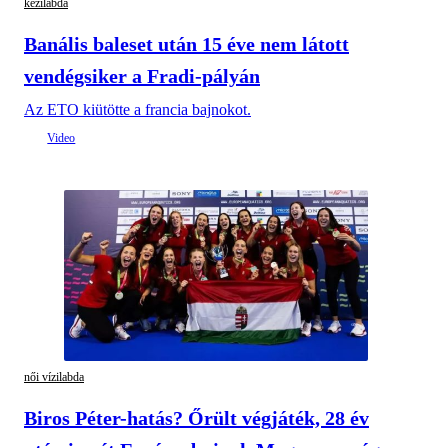
kézilabda
Banális baleset után 15 éve nem látott
vendégsiker a Fradi-pályán
Az ETO kiütötte a francia bajnokot.
női vízilabda
Biros Péter-hatás? Őrült végjáték, 28 év