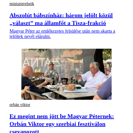
miniszterelnök
Abszolút bábszínház: három jelölt közül
„választ” ma államfőt a Tisza-frakció
Magyar Péter az emlékezetes felsülése után nem akarta a
jelöltek nevét elárulni.
orbán viktor
Ez megint nem jött be Magyar Péternek:
Orbán Viktor egy szerbiai fesztiválon
csevapozott