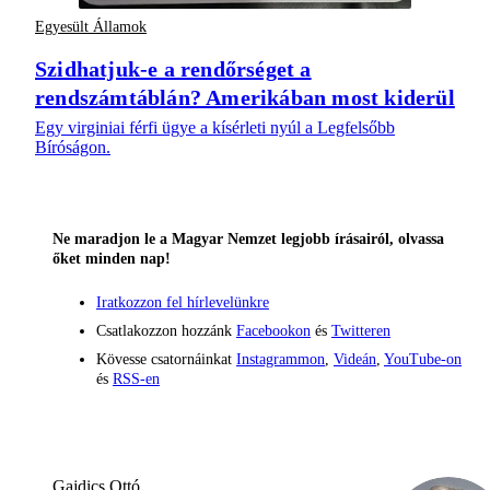
Egyesült Államok
Szidhatjuk-e a rendőrséget a
rendszámtáblán? Amerikában most kiderül
Egy virginiai férfi ügye a kísérleti nyúl a Legfelsőbb
Bíróságon.
Ne maradjon le a Magyar Nemzet legjobb írásairól, olvassa
őket minden nap!
Iratkozzon fel hírlevelünkre
Csatlakozzon hozzánk
Facebookon
és
Twitteren
Kövesse csatornáinkat
Instagrammon
,
Videán
,
YouTube-on
és
RSS-en
Gajdics Ottó