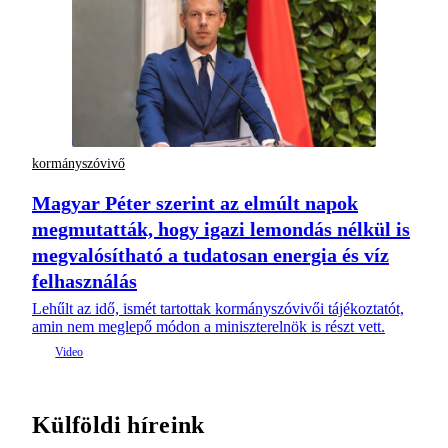
kormányszóvivő
Magyar Péter szerint az elmúlt napok
megmutatták, hogy igazi lemondás nélkül is
megvalósítható a tudatosan energia és víz
felhasználás
Lehűlt az idő, ismét tartottak kormányszóvivői tájékoztatót,
amin nem meglepő módon a miniszterelnök is részt vett.
Külföldi híreink