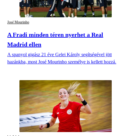
José Mourinho
A Fradi minden téren nyerhet a Real
Madrid ellen
A spanyol gigász 21 éve Gelei Károly segítségével jött
hazánkba, most José Mourinho személye is kellett hozzá.