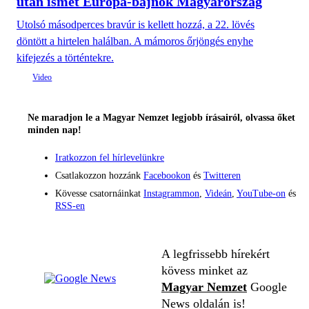
után ismét Európa-bajnok Magyarország
Utolsó másodperces bravúr is kellett hozzá, a 22. lövés
döntött a hirtelen halálban. A mámoros őrjöngés enyhe
kifejezés a történtekre.
Ne maradjon le a Magyar Nemzet legjobb írásairól, olvassa őket
minden nap!
Iratkozzon fel hírlevelünkre
Csatlakozzon hozzánk
Facebookon
és
Twitteren
Kövesse csatornáinkat
Instagrammon
,
Videán
,
YouTube-on
és
RSS-en
A legfrissebb hírekért
kövess minket az
Magyar Nemzet
Google
News oldalán is!