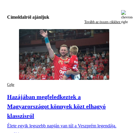
Címoldalról ajánljuk
Tovább az összes cikkhez
Celje
Hazájában megfeledkeztek a
Magyarországot könnyek közt elhagyó
klasszisról
Élete egyik legszebb napján van túl a Veszprém legendája.