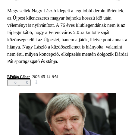
Megviselték Nagy László idegeit a legutóbbi derbin történtek,
az Újpest kilencszeres magyar bajnoka hosszú idő után
véleményt is nyilvánított. A 76 éves klublegendának nem is az
fáj leginkább, hogy a Ferencváros 5-0-ra kiütötte saját
közönsége előtt az Újpestet, hanem a játék, illetve pont annak a
hiánya. Nagy László a küzdőszellemet is hiányolta, valamint
nem érti, milyen koncepció, elképzelés mentén dolgozik Dárdai
Pál sportigazgató és stábja.
P.Fülöp Gábor
2026. 05. 14. 9:51
2
0
0