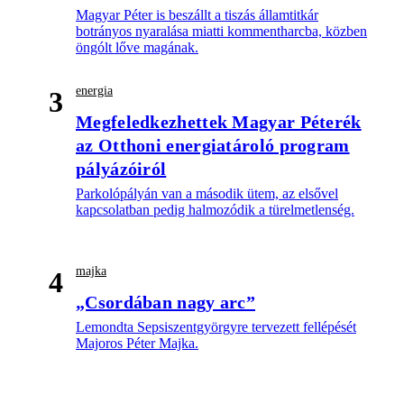
Magyar Péter is beszállt a tiszás államtitkár
botrányos nyaralása miatti kommentharcba, közben
öngólt lőve magának.
energia
3
Megfeledkezhettek Magyar Péterék
az Otthoni energiatároló program
pályázóiról
Parkolópályán van a második ütem, az elsővel
kapcsolatban pedig halmozódik a türelmetlenség.
majka
4
„Csordában nagy arc”
Lemondta Sepsiszentgyörgyre tervezett fellépését
Majoros Péter Majka.