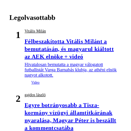
Legolvasottabb
Vitális Milán
1
Félbeszakította Vitális Milánt a
bemutatásán, és magyarul kiáltott
az AEK elnöke + videó
Hivatalosan bemutatta a magyar válogatott
futballistát Varga Barnabás klubja, az athéni elnök
nagyot alkotott.
gajdos lászló
2
Egyre botrányosabb a Tisza-
kormány vízügyi államtitkárának
nyaralása, Magyar Péter is beszállt
a kommentcsatába