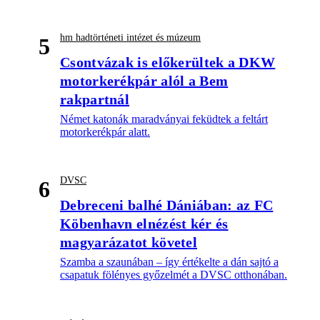
hm hadtörténeti intézet és múzeum
5
Csontvázak is előkerültek a DKW
motorkerékpár alól a Bem
rakpartnál
Német katonák maradványai feküdtek a feltárt
motorkerékpár alatt.
DVSC
6
Debreceni balhé Dániában: az FC
Köbenhavn elnézést kér és
magyarázatot követel
Szamba a szaunában – így értékelte a dán sajtó a
csapatuk fölényes győzelmét a DVSC otthonában.