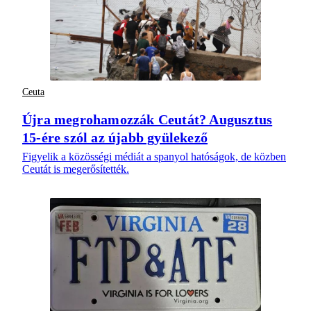
Ceuta
Újra megrohamozzák Ceutát? Augusztus
15-ére szól az újabb gyülekező
Figyelik a közösségi médiát a spanyol hatóságok, de közben
Ceutát is megerősítették.