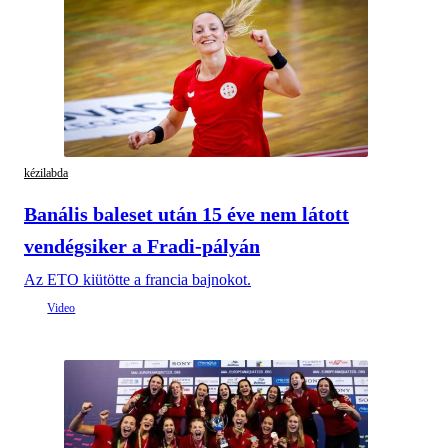
kézilabda
Banális baleset után 15 éve nem látott
vendégsiker a Fradi-pályán
Az ETO kiütötte a francia bajnokot.