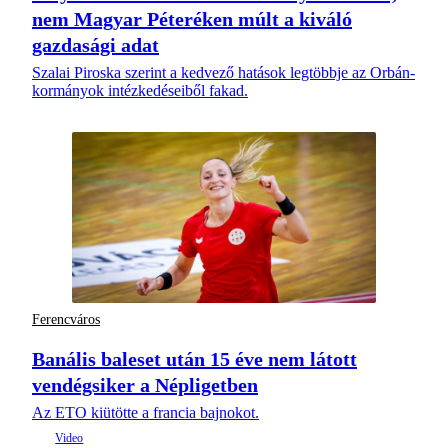
nem Magyar Péteréken múlt a kiváló
gazdasági adat
Szalai Piroska szerint a kedvező hatások legtöbbje az Orbán-
kormányok intézkedéseiből fakad.
Ferencváros
Banális baleset után 15 éve nem látott
vendégsiker a Népligetben
Az ETO kiütötte a francia bajnokot.