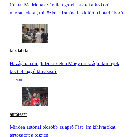
Ceuta: Madridnak váratlan gondja akadt a kiskorú
migránsokkal, miközben Rómával is kitört a határháború
kézilabda
Hazájában megfeledkeztek a Magyarországot könnyek
közt elhagyó klasszisról
autóteszt
Minden autónál olcsóbb az apró Fiat, ám kihívásokat
tartogatott a teszten