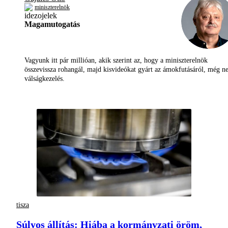
miniszterelnök
Magamutogatás
Vagyunk itt pár millióan, akik szerint az, hogy a miniszterelnök
összevissza rohangál, majd kisvideókat gyárt az ámokfutásáról, még 
válságkezelés.
tisza
Súlyos állítás: Hiába a kormányzati öröm,