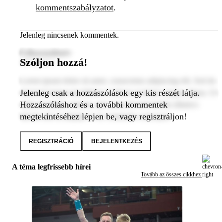
kommentszabályzatot
.
Jelenleg nincsenek kommentek.
Felhasználónév
Szóljon hozzá!
2024. január 1.
Lorem ipsum dolor sit amet, consectetur adipiscing elit. Sed do
Jelenleg csak a hozzászólások egy kis részét látja.
eiusmod tempor incididunt ut labore et dolore magna aliqua. Ut
Hozzászóláshoz és a további kommentek
enim ad minim veniam, quis nostrud exercitation ullamco
megtekintéséhez lépjen be, vagy regisztráljon!
laboris nisi ut aliquip ex ea commodo consequat.
REGISZTRÁCIÓ
BEJELENTKEZÉS
A téma legfrissebb hírei
Tovább az összes cikkhez