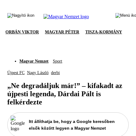
ORBÁN VIKTOR
MAGYAR PÉTER
TISZA-KORMÁNY
Magyar Nemzet
Sport
Újpest FC
Nagy László
derbi
„Ne degradáljuk már!” – kifakadt az
újpesti legenda, Dárdai Pált is
felkérdezte
Itt állíthatja be, hogy a Google keresőben
elsők között legyen a Magyar Nemzet