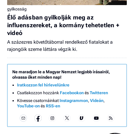
gyilkosság
Élő adásban gyilkolják meg az
influenszereket, a kormány tehetetlen +
videó
A százezres követőtáborral rendelkező fiatalokat a
rajongóik szeme láttára végzik ki.
Ne maradjon le a Magyar Nemzet legjobb írásairól,
olvassa őket minden nap!
Iratkozzon fel hírlevelünkre
Csatlakozzon hozzánk
Facebookon
és
Twitteren
Kövesse csatornáinkat
Instagrammon
,
Videán
,
YouTube-on
és
RSS-en