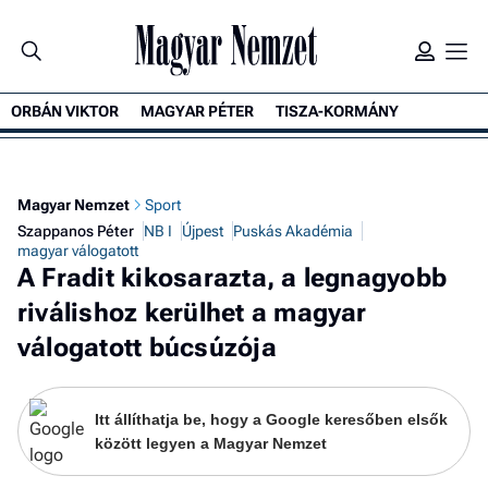
ORBÁN VIKTOR
MAGYAR PÉTER
TISZA-KORMÁNY
K
Magyar Nemzet
Sport
Szappanos Péter
NB I
Újpest
Puskás Akadémia
magyar válogatott
A Fradit kikosarazta, a legnagyobb
riválishoz kerülhet a magyar
válogatott búcsúzója
Itt állíthatja be, hogy a Google keresőben elsők
között legyen a Magyar Nemzet