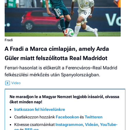
Fradi
A Fradi a Marca címlapján, amely Arda
Güler miatt felszólította Real Madridot
Ferrari-hasonlat is előkerült a Ferencváros–Real Madrid
felkészülési mérkőzés után Spanyolországban.
Ne maradjon le a Magyar Nemzet legjobb írásairól, olvassa
őket minden nap!
Iratkozzon fel hírlevelünkre
Csatlakozzon hozzánk
Facebookon
és
Twitteren
Kövesse csatornáinkat
Instagrammon
,
Videán
,
YouTube-
on
és
RSS-en