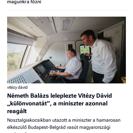
magunkra főzni
vitézy dávid
Németh Balázs leleplezte Vitézy Dávid
„különvonatát”, a miniszter azonnal
reagált
Nosztalgiakocsikban utazott a miniszter a hamarosan
elkészülő Budapest-Belgrád vasút magyarországi