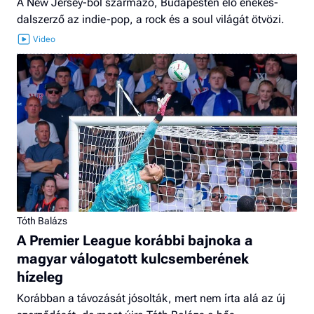
A New Jersey-ből származó, Budapesten élő énekes-
dalszerző az indie-pop, a rock és a soul világát ötvözi.
Tóth Balázs
A Premier League korábbi bajnoka a
magyar válogatott kulcsemberének
hízeleg
Korábban a távozását jósolták, mert nem írta alá az új