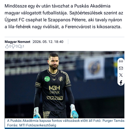
Mindössze egy év után távozhat a Puskás Akadémia
magyar válogatott futballistája. Sajtóértesülések szerint az
Újpest FC csaphat le Szappanos Péterre, aki tavaly nyáron
a lila-fehérek nagy riválisát, a Ferencvárost is kikosarazta.
Magyar Nemzet
2026. 05. 12. 18:40
0
0
1
Jobb
- het
véle
A Puskás Akadémia kapusa fontos változások előtt áll
Fotó: Purger Tamás
Forrás: MTI Fotószerkesztőség
Fe