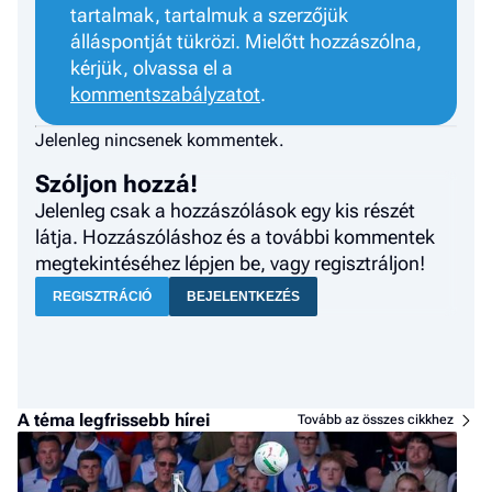
tartalmak, tartalmuk a szerzőjük
álláspontját tükrözi. Mielőtt hozzászólna,
kérjük, olvassa el a
kommentszabályzatot
.
Jelenleg nincsenek kommentek.
Szóljon hozzá!
Jelenleg csak a hozzászólások egy kis részét
látja. Hozzászóláshoz és a további kommentek
megtekintéséhez lépjen be, vagy regisztráljon!
REGISZTRÁCIÓ
BEJELENTKEZÉS
A téma legfrissebb hírei
Tovább az összes cikkhez