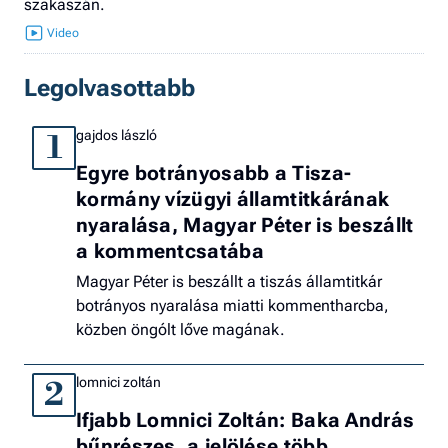
szakaszán.
Legolvasottabb
gajdos lászló
1
Egyre botrányosabb a Tisza-
kormány vízügyi államtitkárának
nyaralása, Magyar Péter is beszállt
a kommentcsatába
Magyar Péter is beszállt a tiszás államtitkár
botrányos nyaralása miatti kommentharcba,
közben öngólt lőve magának.
lomnici zoltán
2
Ifjabb Lomnici Zoltán: Baka András
bűnrészes, a jelölése több