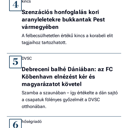
kincs
4
Szenzációs honfoglalás kori
aranyleletekre bukkantak Pest
vármegyében
A felbecsülhetetlen értékű kincs a korabeli elit
tagjaihoz tartozhatott.
DVSC
5
Debreceni balhé Dániában: az FC
Köbenhavn elnézést kér és
magyarázatot követel
Szamba a szaunában – így értékelte a dán sajtó
a csapatuk fölényes győzelmét a DVSC
otthonában.
hőségriadó
6