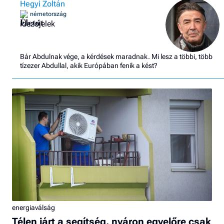
Hegyi Zoltán
németország
Életút
Bár Abdulnak vége, a kérdések maradnak. Mi lesz a többi, több
tízezer Abdullal, akik Európában fenik a kést?
energiaválság
Télen járt a segítség, nyáron egyelőre csak