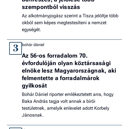
szempontból visszás
Az alkotmányjogász szerint a Tisza jelöltje több
okból sem képes megtestesíteni a nemzet
egységét.
bohár dániel
3
Az 56-os forradalom 70.
évfordulóján olyan köztársasági
elnöke lesz Magyarországnak, aki
felmentette a forradalmárok
gyilkosát
Bohár Dániel riporter emlékeztetett arra, hogy
Baka András tagja volt annak a bírói
testületnek, amelyik enlevelet adott Korbely
Jánosnak.