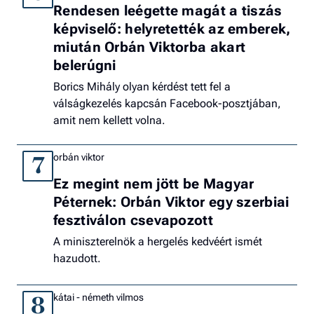
Rendesen leégette magát a tiszás
képviselő: helyretették az emberek,
miután Orbán Viktorba akart
belerúgni
Borics Mihály olyan kérdést tett fel a
válságkezelés kapcsán Facebook-posztjában,
amit nem kellett volna.
orbán viktor
7
Ez megint nem jött be Magyar
Péternek: Orbán Viktor egy szerbiai
fesztiválon csevapozott
A miniszterelnök a hergelés kedvéért ismét
hazudott.
kátai - németh vilmos
8