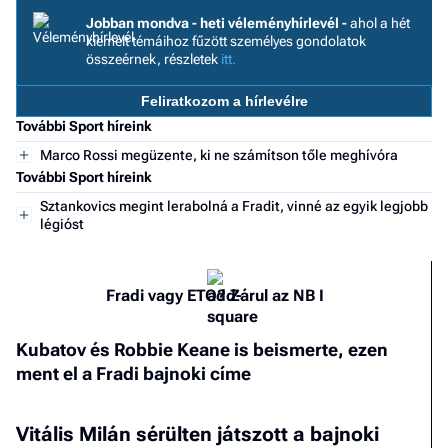
a h
Jobban mondva - heti véleményhírlevél -
ahol a hét
kiemelt témáihoz fűzött személyes gondolatok
E
összeérnek, részletek
itt.
a
ú
Feliratkozom a hírlevélre
További Sport híreink
Marco Rossi megüzente, ki ne számítson tőle meghívóra
További Sport híreink
Sztankovics megint lerabolná a Fradit, vinné az egyik legjobb
légióst
Fradi vagy ETO? Zárul az NB I
Kubatov és Robbie Keane is beismerte, ezen
ment el a Fradi bajnoki címe
Vitális Milán sérülten játszott a bajnoki