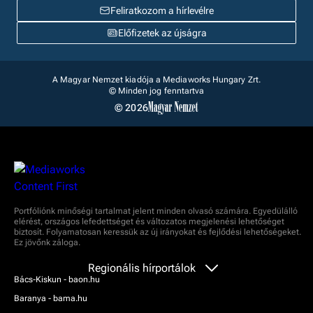
Feliratkozom a hírlevélre
Előfizetek az újságra
A Magyar Nemzet kiadója a Mediaworks Hungary Zrt.
© Minden jog fenntartva
© 2026
Portfóliónk minőségi tartalmat jelent minden olvasó számára. Egyedülálló
elérést, országos lefedettséget és változatos megjelenési lehetőséget
biztosít. Folyamatosan keressük az új irányokat és fejlődési lehetőségeket.
Ez jövőnk záloga.
Regionális hírportálok
Bács-Kiskun - baon.hu
Baranya - bama.hu