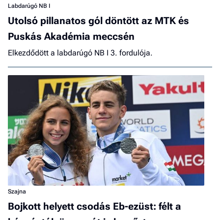
Labdarúgó NB I
Utolsó pillanatos gól döntött az MTK és
Puskás Akadémia meccsén
Elkezdődött a labdarúgó NB I 3. fordulója.
Szajna
Bojkott helyett csodás Eb-ezüst: félt a