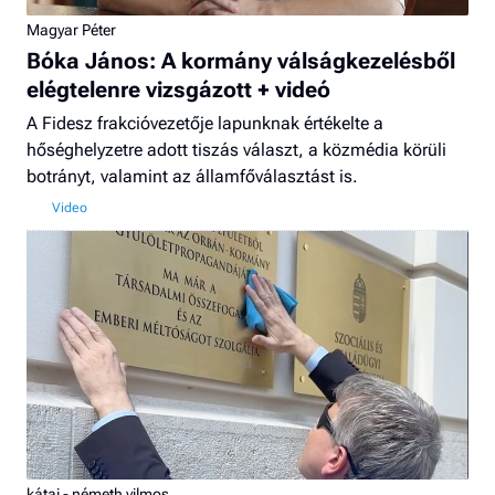
Magyar Péter
Bóka János: A kormány válságkezelésből
elégtelenre vizsgázott + videó
A Fidesz frakcióvezetője lapunknak értékelte a
hőséghelyzetre adott tiszás választ, a közmédia körüli
botrányt, valamint az államfőválasztást is.
kátai - németh vilmos