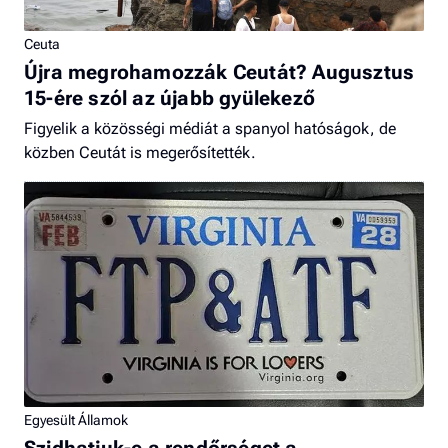
Ceuta
Újra megrohamozzák Ceutát? Augusztus
15-ére szól az újabb gyülekező
Figyelik a közösségi médiát a spanyol hatóságok, de
közben Ceutát is megerősítették.
Egyesült Államok
Szidhatjuk-e a rendőrséget a