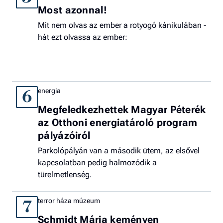
Most azonnal!
Mit nem olvas az ember a rotyogó kánikulában -
hát ezt olvassa az ember:
energia
6
Megfeledkezhettek Magyar Péterék
az Otthoni energiatároló program
pályázóiról
Parkolópályán van a második ütem, az elsővel
kapcsolatban pedig halmozódik a
türelmetlenség.
terror háza múzeum
7
Schmidt Mária keményen