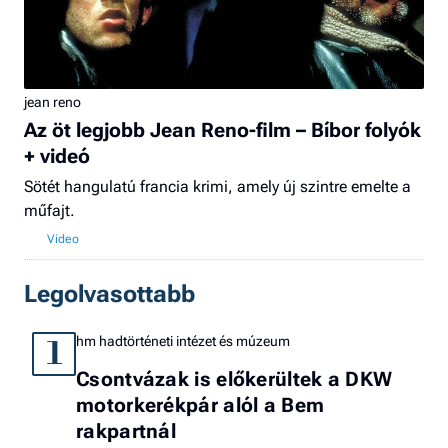
jean reno
Az öt legjobb Jean Reno-film – Bíbor folyók
+ videó
Sötét hangulatú francia krimi, amely új szintre emelte a
műfajt.
Legolvasottabb
hm hadtörténeti intézet és múzeum
1
Csontvázak is előkerültek a DKW
motorkerékpár alól a Bem
rakpartnál