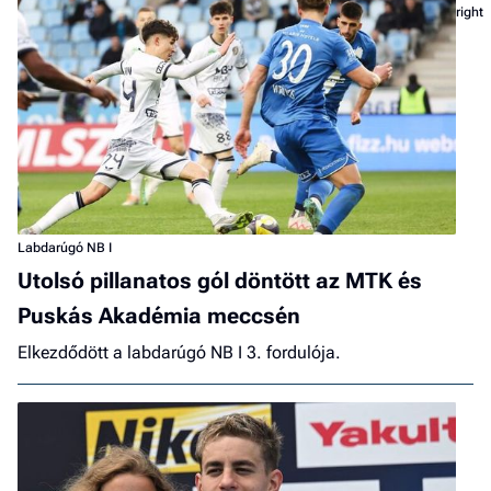
Labdarúgó NB I
Utolsó pillanatos gól döntött az MTK és
Puskás Akadémia meccsén
Elkezdődött a labdarúgó NB I 3. fordulója.