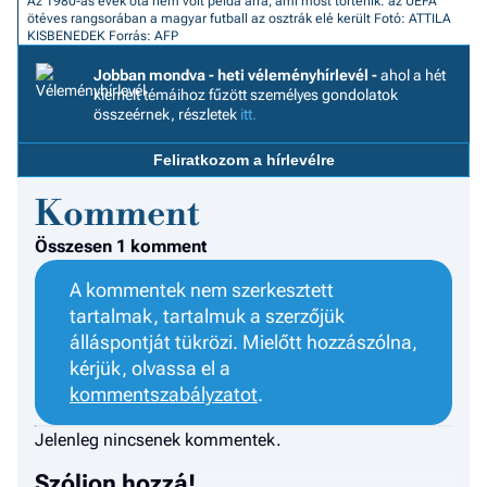
Az 1980-as évek óta nem volt példa arra, ami most történik: az UEFA
F
ötéves rangsorában a magyar futball az osztrák elé került
Fotó: ATTILA
a 
KISBENEDEK
Forrás: AFP
Jobban mondva - heti véleményhírlevél -
ahol a hét
kiemelt témáihoz fűzött személyes gondolatok
összeérnek, részletek
itt.
Feliratkozom a hírlevélre
Komment
Összesen 1 komment
A kommentek nem szerkesztett
tartalmak, tartalmuk a szerzőjük
álláspontját tükrözi. Mielőtt hozzászólna,
kérjük, olvassa el a
kommentszabályzatot
.
Jelenleg nincsenek kommentek.
Szóljon hozzá!