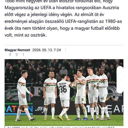
Több mint negyven év után először fordulhat elő, hogy
Magyarország az UEFA a hivatalos rangsorában Ausztria
előtt végez a jelenlegi idény végén. Az elmúlt öt év
eredményei alapján összeálló UEFA-ranglistán az 1980-as
évek óta nem történt olyan, hogy a magyar futball előrébb
volt, mint az osztrák.
Magyar Nemzet
2026. 05. 13. 7:24
0
0
1
Job
- he
vél