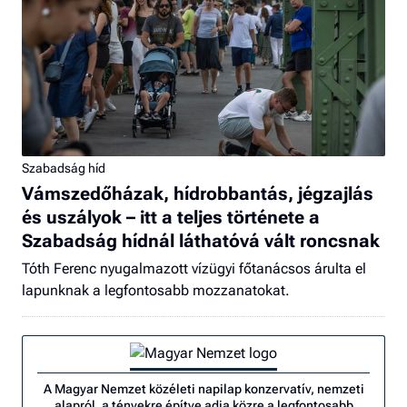
Szabadság híd
Vámszedőházak, hídrobbantás, jégzajlás
és uszályok – itt a teljes története a
Szabadság hídnál láthatóvá vált roncsnak
Tóth Ferenc nyugalmazott vízügyi főtanácsos árulta el
lapunknak a legfontosabb mozzanatokat.
A Magyar Nemzet közéleti napilap konzervatív, nemzeti
alapról, a tényekre építve adja közre a legfontosabb