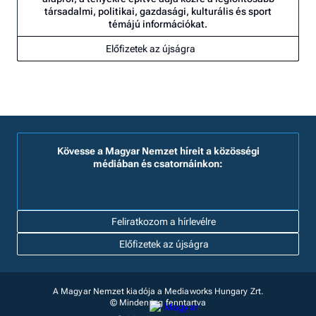
társadalmi, politikai, gazdasági, kulturális és sport
témájú információkat.
Előfizetek az újságra
Kövesse a Magyar Nemzet híreit a közösségi
médiában és csatornáinkon:
Feliratkozom a hírlevélre
Előfizetek az újságra
A Magyar Nemzet kiadója a Mediaworks Hungary Zrt.
© Minden jog fenntartva