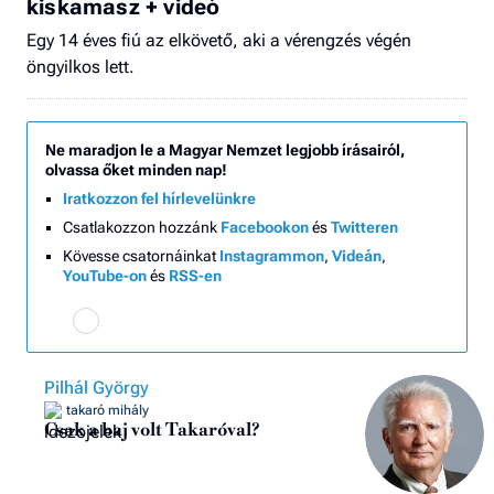
kiskamasz + videó
Egy 14 éves fiú az elkövető, aki a vérengzés végén
öngyilkos lett.
Ne maradjon le a Magyar Nemzet legjobb írásairól,
olvassa őket minden nap!
Iratkozzon fel hírlevelünkre
Csatlakozzon hozzánk
Facebookon
és
Twitteren
Kövesse csatornáinkat
Instagrammon
,
Videán
,
YouTube-on
és
RSS-en
Pilhál György
takaró mihály
Csak a baj volt Takaróval?