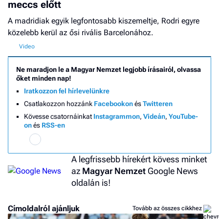
meccs előtt
A madridiak egyik legfontosabb kiszemeltje, Rodri egyre
közelebb kerül az ősi rivális Barcelonához.
Ne maradjon le a Magyar Nemzet legjobb írásairól, olvassa
őket minden nap!
Iratkozzon fel hírlevelünkre
Csatlakozzon hozzánk
Facebookon
és
Twitteren
Kövesse csatornáinkat
Instagrammon
,
Videán
,
YouTube-
on
és
RSS-en
A legfrissebb hírekért kövess minket
az
Magyar Nemzet
Google News
oldalán is!
Címoldalról ajánljuk
Tovább az összes cikkhez