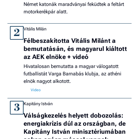
Német katonák maradványai feküdtek a feltárt
motorkerékpár alatt.
Vitális Milán
2
Félbeszakította Vitális Milánt a
bemutatásán, és magyarul kiáltott
az AEK elnöke + videó
Hivatalosan bemutatta a magyar válogatott
futballistát Varga Barnabás klubja, az athéni
elnök nagyot alkotott.
Kapitány István
3
Válságkezelés helyett dobozolás:
energiakrízis dúl az országban, de
Kapitány István minisztériumában