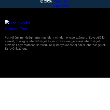
© 2026
Portfóliónk minőségi tartalmat jelent minden olvasó számára. Egyedülálló
elérést, országos lefedettséget és változatos megjelenési lehetőséget
biztosít. Folyamatosan keressük az új irányokat és fejlődési lehetőségeket.
Ez jövőnk záloga.