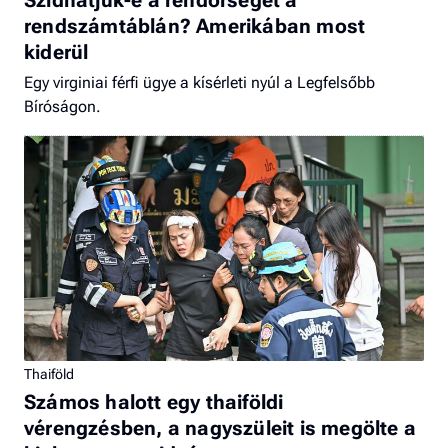
rendszámtáblán? Amerikában most
kiderül
Egy virginiai férfi ügye a kísérleti nyúl a Legfelsőbb
Bíróságon.
Thaiföld
Számos halott egy thaiföldi
vérengzésben, a nagyszüleit is megölte a