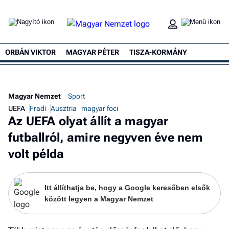
ORBÁN VIKTOR
MAGYAR PÉTER
TISZA-KORMÁNY
Magyar Nemzet
Sport
UEFA
Fradi
Ausztria
magyar foci
Az UEFA olyat állít a magyar
futballról, amire negyven éve nem
volt példa
Itt állíthatja be, hogy a Google keresőben elsők
között legyen a Magyar Nemzet