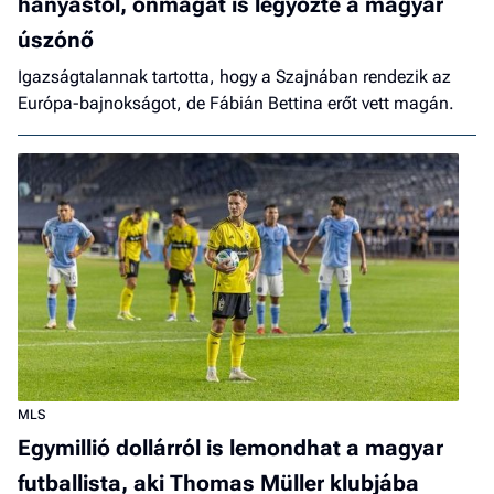
hányástól, önmagát is legyőzte a magyar
úszónő
Igazságtalannak tartotta, hogy a Szajnában rendezik az
Európa-bajnokságot, de Fábián Bettina erőt vett magán.
MLS
Egymillió dollárról is lemondhat a magyar
futballista, aki Thomas Müller klubjába