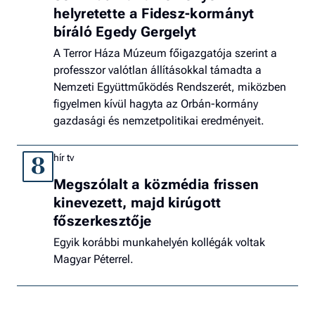
helyretette a Fidesz-kormányt
bíráló Egedy Gergelyt
A Terror Háza Múzeum főigazgatója szerint a
professzor valótlan állításokkal támadta a
Nemzeti Együttműködés Rendszerét, miközben
figyelmen kívül hagyta az Orbán-kormány
gazdasági és nemzetpolitikai eredményeit.
hír tv
8
Megszólalt a közmédia frissen
kinevezett, majd kirúgott
főszerkesztője
Egyik korábbi munkahelyén kollégák voltak
Magyar Péterrel.