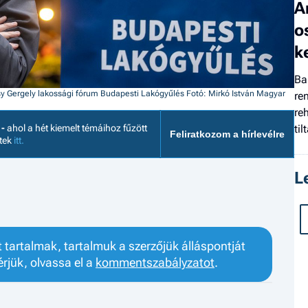
A
o
k
Ba
 Gergely lakossági fórum Budapesti Lakógyűlés Fotó: Mirkó István Magyar
ren
re
til
 -
ahol a hét kiemelt témáihoz fűzött
Feliratkozom a hírlevélre
etek
itt.
L
tartalmak, tartalmuk a szerzőjük álláspontját
érjük, olvassa el a
kommentszabályzatot
.