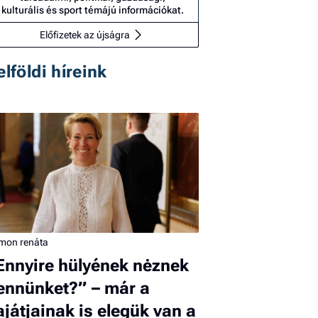
kulturális és sport témájú információkat.
Előfizetek az újságra
elföldi híreink
imon renáta
Ennyire hülyének nėznek
ennünket?” – már a
ajátjainak is elegük van a