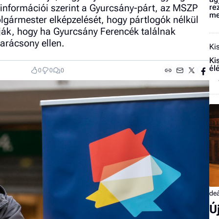
információi szerint a Gyurcsány-párt, az MSZP
re
me
lgármester elképzelését, hogy pártlogók nélkül
tják, hogy ha Gyurcsány Ferencék találnak
Karácsony ellen.
Ki
Ki
él
0
0
0
deá
Ú