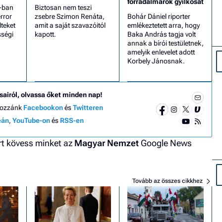
forradalmárok gyilkosát
-ban
Biztosan nem teszi
rror
zsebre Szimon Renáta,
Bohár Dániel riporter
lteket
amit a saját szavazóitól
emlékeztetett arra, hogy
sségi
kapott.
Baka András tagja volt
annak a bírói testületnek,
amelyik enlevelet adott
Korbely Jánosnak.
sairól, olvassa őket minden nap!
hozzánk
Facebookon
és
Twitteren
eán
,
YouTube-on
és
RSS-en
ért kövess minket az
Magyar Nemzet
Google News
Tovább az összes cikkhez