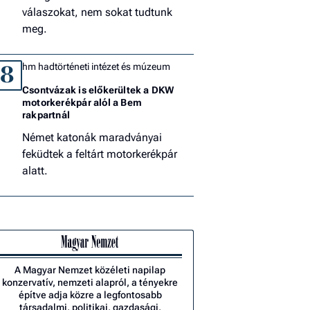
válaszokat, nem sokat tudtunk
meg.
hm hadtörténeti intézet és múzeum
8
Csontvázak is előkerültek a DKW
motorkerékpár alól a Bem
rakpartnál
Német katonák maradványai
feküdtek a feltárt motorkerékpár
alatt.
A Magyar Nemzet közéleti napilap
konzervatív, nemzeti alapról, a tényekre
építve adja közre a legfontosabb
társadalmi, politikai, gazdasági,