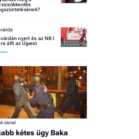
zsicsökkentés
gszüntetésének?
svárda
svárdán nyert és az NB I
ére állt az Újpest
I
E
G
P
Jobba
- heti
vélem
k dániel
Fel
jabb kétes ügy Baka
a hí