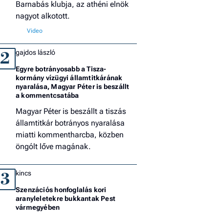
Barnabás klubja, az athéni elnök
nagyot alkotott.
gajdos lászló
2
Egyre botrányosabb a Tisza-
kormány vízügyi államtitkárának
nyaralása, Magyar Péter is beszállt
a kommentcsatába
Magyar Péter is beszállt a tiszás
államtitkár botrányos nyaralása
miatti kommentharcba, közben
öngólt lőve magának.
kincs
3
Szenzációs honfoglalás kori
aranyleletekre bukkantak Pest
vármegyében