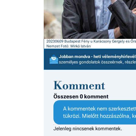
20230609 Budapest Fény u Karácsony Gergely es Őrsy
Nemzet
Fotó: Mirkó István
Jobban mondva - heti véleményhírlevél
személyes gondolatok összeérnek, részl
Komment
Összesen 0 komment
A kommentek nem szerkesztett 
tükrözi. Mielőtt hozzászólna, k
Jelenleg nincsenek kommentek.