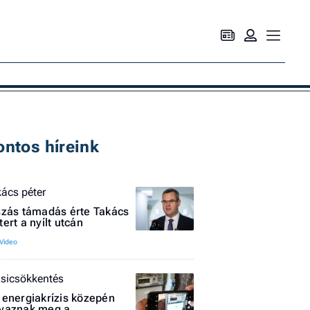
Ke
ontos híreink
kács péter
szás támadás érte Takács
tert a nyílt utcán
zsicsökkentés
 energiakrízis közepén
yaznak meg a