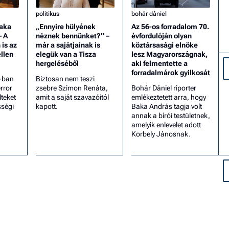
politikus
bohár dániel
Baka
„Ennyire hülyének
Az 56-os forradalom 70.
– A
nėznek bennünket?” –
évfordulóján olyan
is az
már a sajátjainak is
köztársasági elnöke
llen
elegük van a Tisza
lesz Magyarországnak,
hergeléséből
aki felmentette a
forradalmárok gyilkosát
-ban
Biztosan nem teszi
rror
zsebre Szimon Renáta,
Bohár Dániel riporter
lteket
amit a saját szavazóitól
emlékeztetett arra, hogy
sségi
kapott.
Baka András tagja volt
annak a bírói testületnek,
amelyik enlevelet adott
Korbely Jánosnak.