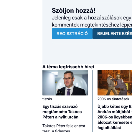
Szóljon hozzá!
Jelenleg csak a hozzászólások egy 
kommentek megtekintéséhez lépjen 
REGISZTRÁCIÓ
BEJELENTKEZÉ
A téma legfrissebb hírei
tiszás
2006-os tüntetések
Egy tiszás szavazó
Újabb kétes ügy 
megtámadta Takács
András múltjából 
Pétert a nyílt utcán
2006-os ügyekben 
áldozat keresete e
Takács Péter feljelentést
foglalt állást
tesz, a fideszes