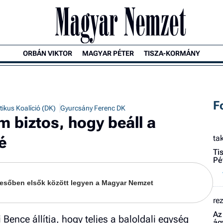
ORBÁN VIKTOR
MAGYAR PÉTER
TISZA-KORMÁNY
F
ikus Koalíció (DK)
Gyurcsány Ferenc DK
 biztos, hogy beáll a
é
ta
Ti
Pé
keresőben elsők között legyen a Magyar Nemzet
re
Az
Bence állítja, hogy teljes a baloldali egység
ág