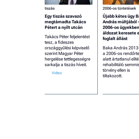
tiszás
2006-os tüntetések
Egy tiszás szavazó
Újabb kétes ügy 
megtámadta Takács
András múltjából 
Pétert a nyílt utcán
2006-os ügyekben 
áldozat keresete e
Takács Péter feljelentést
foglalt állást
tesz, a fideszes
országgyűlési képviselő
Baka András 2013
szerint Magyar Péter
a 2006-os rendőrte
hergelése tettlegességre
alatt ártatlanul elíté
sarkalja a tiszás híveit.
rehabilitáló semmi
törvény ellen is
tiltakozott.