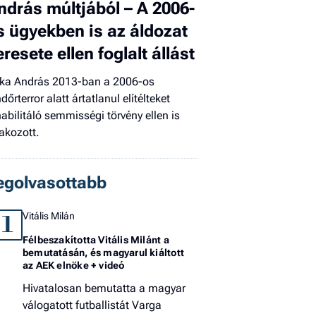
ndrás múltjából – A 2006-
El
s ügyekben is az áldozat
az
új
eresete ellen foglalt állást
ka András 2013-ban a 2006-os
dőrterror alatt ártatlanul elítélteket
habilitáló semmisségi törvény ellen is
takozott.
egolvasottabb
Vitális Milán
1
Félbeszakította Vitális Milánt a
bemutatásán, és magyarul kiáltott
az AEK elnöke + videó
Hivatalosan bemutatta a magyar
válogatott futballistát Varga