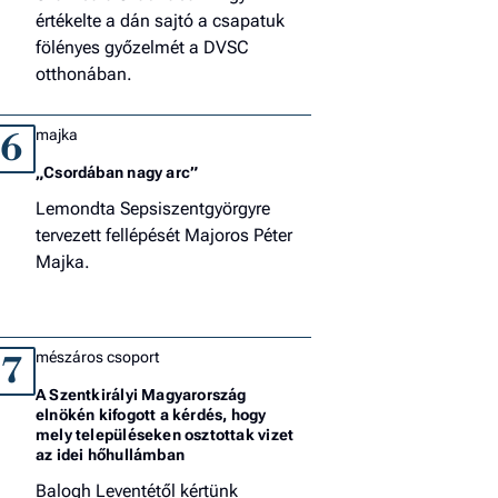
értékelte a dán sajtó a csapatuk
fölényes győzelmét a DVSC
otthonában.
majka
6
„Csordában nagy arc”
Lemondta Sepsiszentgyörgyre
tervezett fellépését Majoros Péter
Majka.
mészáros csoport
7
A Szentkirályi Magyarország
elnökén kifogott a kérdés, hogy
mely településeken osztottak vizet
az idei hőhullámban
Balogh Leventétől kértünk