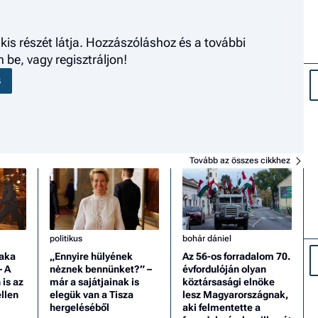
kis részét látja. Hozzászóláshoz és a további
be, vagy regisztráljon!
S
Tovább az összes cikkhez
politikus
bohár dániel
Baka
„Ennyire hülyének
Az 56-os forradalom 70.
– A
nėznek bennünket?” –
évfordulóján olyan
is az
már a sajátjainak is
köztársasági elnöke
llen
elegük van a Tisza
lesz Magyarországnak,
hergeléséből
aki felmentette a