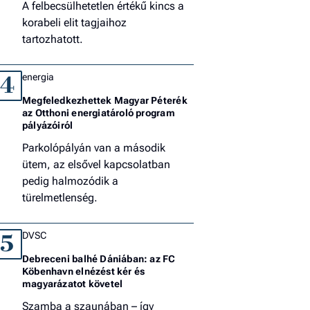
A felbecsülhetetlen értékű kincs a
korabeli elit tagjaihoz
tartozhatott.
energia
4
Megfeledkezhettek Magyar Péterék
az Otthoni energiatároló program
pályázóiról
Parkolópályán van a második
ütem, az elsővel kapcsolatban
pedig halmozódik a
türelmetlenség.
DVSC
5
Debreceni balhé Dániában: az FC
Köbenhavn elnézést kér és
magyarázatot követel
Szamba a szaunában – így