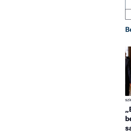
B
sz
„
b
s