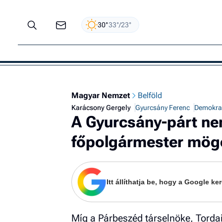
30°
33°/23°
Magyar Nemzet
Belföld
Karácsony Gergely
Gyurcsány Ferenc
Demokrat
A Gyurcsány-párt nem
főpolgármester mög
Itt állíthatja be, hogy a Google 
Míg a Párbeszéd társelnöke, Tordai 