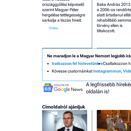
országgyűlési képviselő
Baka András 2013
szerint Magyar Péter
a 2006-os rendőrte
hergelése tettlegességre
alatt ártatlanul elíté
sarkalja a tiszás híveit.
rehabilitáló semmi
törvény ellen is
tiltakozott.
Ne maradjon le a Magyar Nemzet legjobb írá
Iratkozzon fel hírlevelünkre
Csatlakozzon 
Kövesse csatornáinkat
Instagrammon
,
Vid
A legfrissebb hírek
oldalán is!
Címoldalról ajánljuk