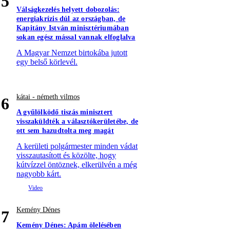
5
Válságkezelés helyett dobozolás:
energiakrízis dúl az országban, de
Kapitány István minisztériumában
sokan egész mással vannak elfoglalva
A Magyar Nemzet birtokába jutott
egy belső körlevél.
kátai - németh vilmos
6
A gyűlölködő tiszás minisztert
visszaküldték a választókerületébe, de
ott sem hazudtolta meg magát
A kerületi polgármester minden vádat
visszautasított és közölte, hogy
kútvízzel öntöznek, elkerülvén a még
nagyobb kárt.
Kemény Dénes
7
Kemény Dénes: Apám ölelésében