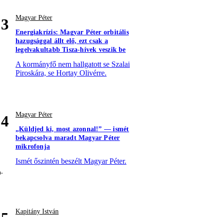
Magyar Péter
3
Energiakrízis: Magyar Péter orbitális
hazugsággal állt elő, ezt csak a
legelvakultabb Tisza-hívek veszik be
A kormányfő nem hallgatott se Szalai
Piroskára, se Hortay Olivérre.
Magyar Péter
4
„Küldjed ki, most azonnal!” — ismét
bekapcsolva maradt Magyar Péter
mikrofonja
Ismét őszintén beszélt Magyar Péter.
Kapitány István