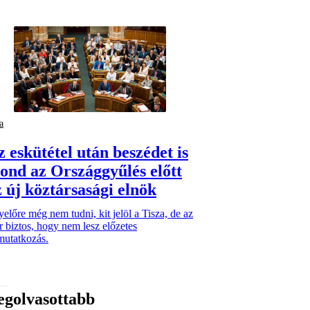
a
z eskütétel után beszédet is
ond az Országgyűlés előtt
z új köztársasági elnök
előre még nem tudni, kit jelöl a Tisza, de az
 biztos, hogy nem lesz előzetes
mutatkozás.
egolvasottabb