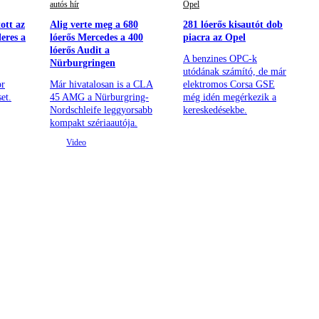
autós hír
Opel
ott az
Alig verte meg a 680
281 lóerős kisautót dob
leres a
lóerős Mercedes a 400
piacra az Opel
lóerős Audit a
A benzines OPC-k
Nürburgringen
utódának számító, de már
or
Már hivatalosan is a CLA
elektromos Corsa GSE
et.
45 AMG a Nürburgring-
még idén megérkezik a
Nordschleife leggyorsabb
kereskedésekbe.
kompakt szériaautója.