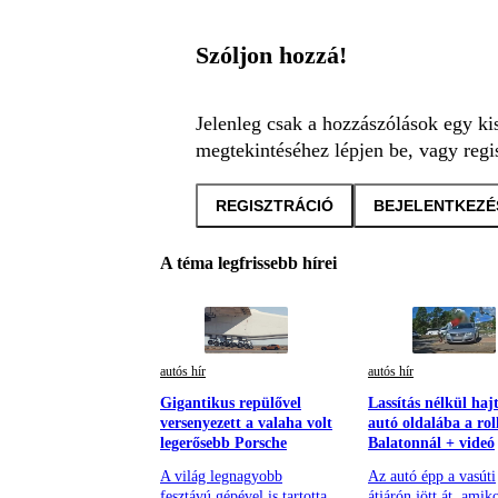
Szóljon hozzá!
Jelenleg csak a hozzászólások egy ki
megtekintéséhez lépjen be, vagy regis
REGISZTRÁCIÓ
BEJELENTKEZÉ
A téma legfrissebb hírei
autós hír
autós hír
Gigantikus repülővel
Lassítás nélkül hajt
versenyezett a valaha volt
autó oldalába a rol
legerősebb Porsche
Balatonnál + videó
A világ legnagyobb
Az autó épp a vasúti
fesztávú gépével is tartotta
átjárón jött át, amik