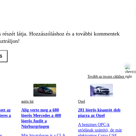
s részét látja. Hozzászóláshoz és a további kommentek
ztráljon!
S
Tovább az összes cikkhez
autós hír
Opel
ott az
Alig verte meg a 680
281 lóerős kisautót dob
leres a
lóerős Mercedes a 400
piacra az Opel
lóerős Audit a
A benzines OPC-k
Nürburgringen
utódának számító, de már
or
Már hivatalosan is a CLA
elektromos Corsa GSE