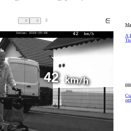
0
0
0
Ma
A 
Ti
pin
Cs
ott