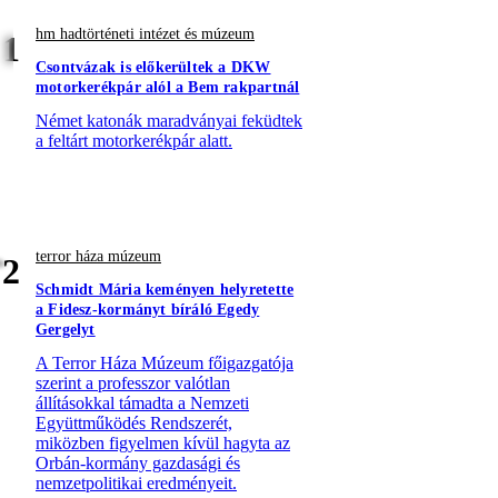
hm hadtörténeti intézet és múzeum
1
Csontvázak is előkerültek a DKW
motorkerékpár alól a Bem rakpartnál
Német katonák maradványai feküdtek
a feltárt motorkerékpár alatt.
terror háza múzeum
2
Schmidt Mária keményen helyretette
a Fidesz-kormányt bíráló Egedy
Gergelyt
A Terror Háza Múzeum főigazgatója
szerint a professzor valótlan
állításokkal támadta a Nemzeti
Együttműködés Rendszerét,
miközben figyelmen kívül hagyta az
Orbán-kormány gazdasági és
nemzetpolitikai eredményeit.