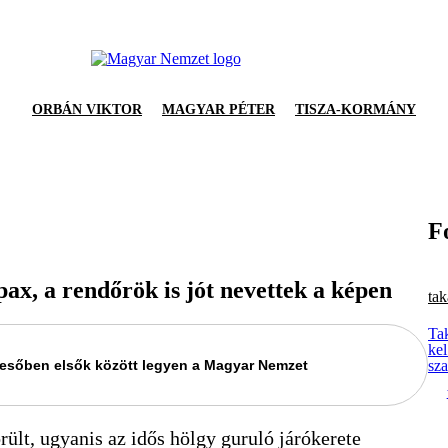
ORBÁN VIKTOR
MAGYAR PÉTER
TISZA-KORMÁNY
F
pax, a rendőrök is jót nevettek a képen
tak
Tak
ke
keresőben elsők között legyen a Magyar Nemzet
sza
rült, ugyanis az idős hölgy guruló járókerete