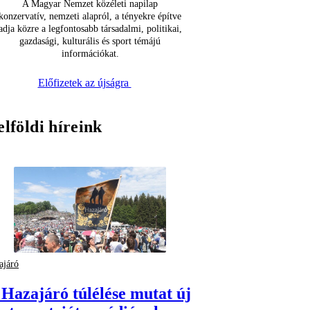
A Magyar Nemzet közéleti napilap
konzervatív, nemzeti alapról, a tényekre építve
adja közre a legfontosabb társadalmi, politikai,
gazdasági, kulturális és sport témájú
információkat.
Előfizetek az újságra
elföldi híreink
ajáró
 Hazajáró túlélése mutat új