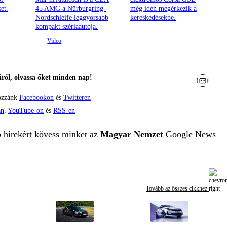
et.
45 AMG a Nürburgring-
még idén megérkezik a
Nordschleife leggyorsabb
kereskedésekbe.
kompakt szériaautója.
ról, olvassa őket minden nap!
ozzánk
Facebookon
és
Twitteren
án
,
YouTube-on
és
RSS-en
b hírekért kövess minket az
Magyar Nemzet
Google News
Tovább az összes cikkhez