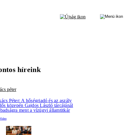
ontos híreink
ács péter
ács Péter: A hőségriadó és az aszály
llős közepén Gajdos László tárcájánál
badságra ment a vízügyi államtitkár