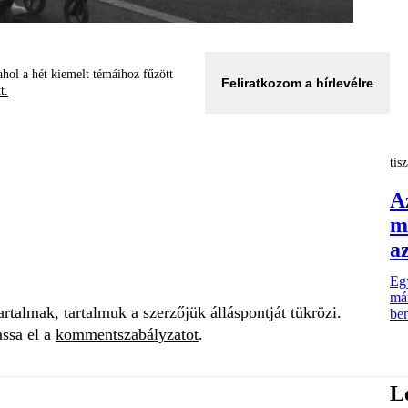
hol a hét kiemelt témáihoz fűzött
Feliratkozom a hírlevélre
tt.
tisz
A
m
a
Egy
már
talmak, tartalmuk a szerzőjük álláspontját tükrözi.
be
assa el a
kommentszabályzatot
.
L