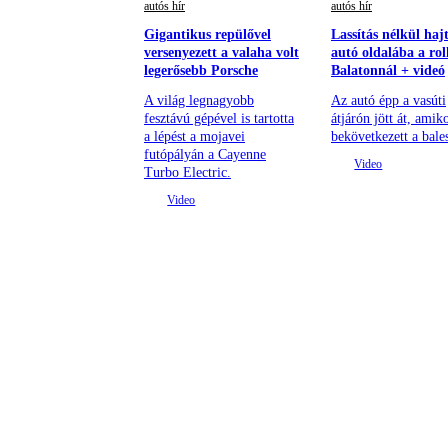
autós hír
autós hír
Gigantikus repülővel
Lassítás nélkül hajt
versenyezett a valaha volt
autó oldalába a rol
legerősebb Porsche
Balatonnál + videó
A világ legnagyobb
Az autó épp a vasúti
fesztávú gépével is tartotta
átjárón jött át, amik
a lépést a mojavei
bekövetkezett a bales
futópályán a Cayenne
Turbo Electric.