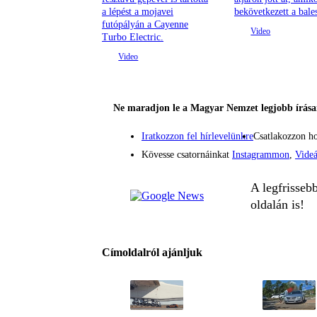
a lépést a mojavei
bekövetkezett a bales
futópályán a Cayenne
Turbo Electric.
Ne maradjon le a Magyar Nemzet legjobb írásai
Iratkozzon fel hírlevelünkre
Csatlakozzon h
Kövesse csatornáinkat
Instagrammon
,
Vide
A legfrisseb
oldalán is!
Címoldalról ajánljuk