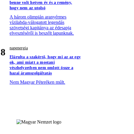
benne volt hetven év és a remény,
hogy nem az utolsó
A három olimpián aranyérmes
vízilabda-válogatott legendás
szövetségi kapitánya az édesapja
elvesztéséről is beszélt lapunknak.
napenergia
8
Elárulta a szakértő, hogy mi az az egy
ok, ami miatt a mostani
vészhelyzetben nem omlott össze a
hazai áramszolgáltatás
Nem Magyar Péteréken múlt.