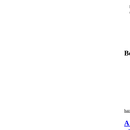
B
haz
A