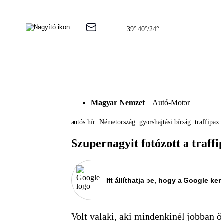
39°
40°/24°
Magyar Nemzet
Autó-Motor
autós hír
Németország
gyorshajtási bírság
traffipax
Szupernagyit fotózott a traffi
Itt állíthatja be, hogy a Google 
Volt valaki, aki mindenkinél jobban ö