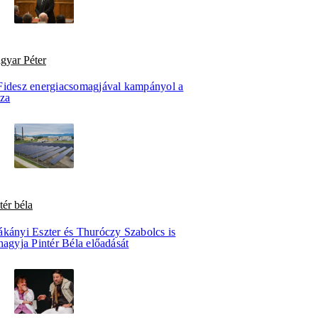
gyar Péter
Fidesz energiacsomagjával kampányol a
sza
tér béla
ákányi Eszter és Thuróczy Szabolcs is
hagyja Pintér Béla előadását