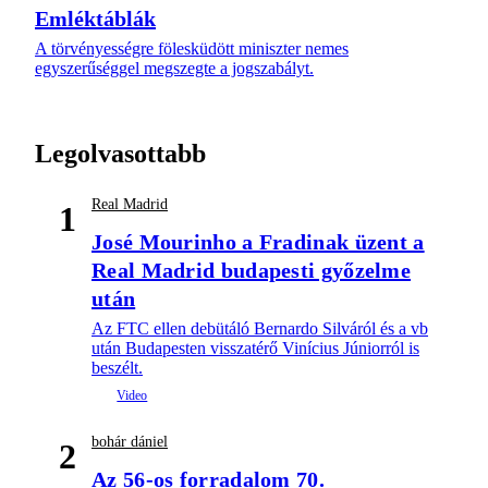
Emléktáblák
A törvényességre fölesküdött miniszter nemes
egyszerűséggel megszegte a jogszabályt.
Legolvasottabb
Real Madrid
1
José Mourinho a Fradinak üzent a
Real Madrid budapesti győzelme
után
Az FTC ellen debütáló Bernardo Silváról és a vb
után Budapesten visszatérő Vinícius Júniorról is
beszélt.
bohár dániel
2
Az 56-os forradalom 70.