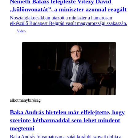
Németh Balázs leleplezte Vitézy Dávid
„különvonatát”, a miniszter azonnal reagált
Nosztalgiakocsikban utazott a miniszter a hamarosan
elkészülő Budapest-Belgrád vasút magyarországi szakaszán.
alkotmánybíróság
Baka András hirtelen már elfelejtette, hogy
szerinte kétharmaddal sem lehet mindent
megtenni
Baka András folyamatosan a saját korábbi szavait dobja a