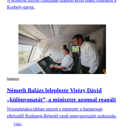
A Kontroll szerint csúsztatás számon kérni Baka Andráson a
Korbely-ügyet.
budapest
Németh Balázs leleplezte Vitézy Dávid
„különvonatát”, a miniszter azonnal reagált
Nosztalgiakocsikban utazott a miniszter a hamarosan
elkészülő Budapest-Belgrád vasút magyarországi szakaszán.