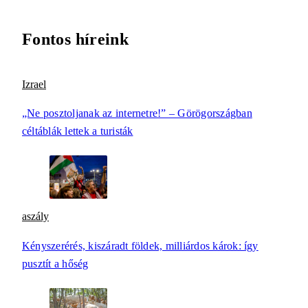
Fontos híreink
Izrael
„Ne posztoljanak az internetre!” – Görögországban
céltáblák lettek a turisták
aszály
Kényszerérés, kiszáradt földek, milliárdos károk: így
pusztít a hőség