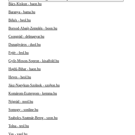
Bács-Kiskun - baon.hu
Baranya - bama.hu
Békés - beol.hu
Borsod-Abaúj-Zemplén - boon.hu
Csongrád - delmagyar.hu
Dunaújváros - duol.hu
Fejér - feol.hu
Győr-Moson-Sopron - kisalfold.hu
Hajdú-Bihar - haon.hu
Heves - heol.hu
Jász-Nagykun-Szolnok - szoljon.hu
Komárom-Esztergom - kemma.hu
Nógrád - nool.hu
Somogy - sonline.hu
Szabolcs-Szatmár-Bereg - szon.hu
Tolna - teol.hu
Vas - vaol.hu