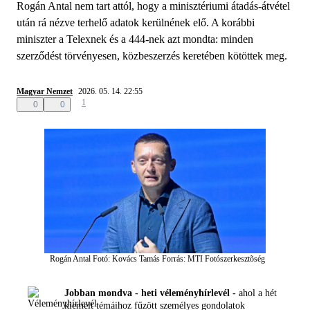
Rogán Antal nem tart attól, hogy a minisztériumi átadás-átvétel
után rá nézve terhelő adatok kerülnének elő. A korábbi
miniszter a Telexnek és a 444-nek azt mondta: minden
szerződést törvényesen, közbeszerzés keretében kötöttek meg.
Magyar Nemzet
2026. 05. 14. 22:55
1
0
0
Rogán Antal
Fotó: Kovács Tamás
Forrás: MTI Fotószerkesztõség
Jobban mondva - heti véleményhírlevél -
ahol a hét
kiemelt témáihoz fűzött személyes gondolatok