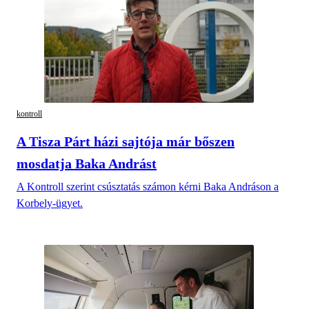
kontroll
A Tisza Párt házi sajtója már bőszen
mosdatja Baka Andrást
A Kontroll szerint csúsztatás számon kérni Baka Andráson a
Korbely-ügyet.