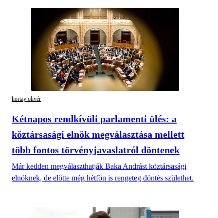
hortay olivér
Kétnapos rendkívüli parlamenti ülés: a
köztársasági elnök megválasztása mellett
több fontos törvényjavaslatról döntenek
Már kedden megválaszthatják Baka Andrást köztársasági
elnöknek, de előtte még hétfőn is rengeteg döntés születhet.