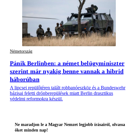
Németország
Pánik Berlinben: a német belügyminiszter
szerint már nyakig benne vannak a hibrid
háborúban
A lipcsei repülőtéren talált robbanóeszköz és a Bundeswehr
bázisai feletti drónberepülések miatt Berlin drasztikus
védelmi reformokra készül.
Ne maradjon le a Magyar Nemzet legjobb írásairól, olvassa
őket minden nap!