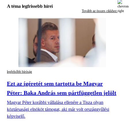
A téma legfrissebb hírei
Tovább az összes cikkhez
legfelsőbb bíróság
Ezt az ígéretét sem tartotta be Magyar
Péter: Baka András sem pártfüggetlen jelölt
Magyar Péter korábbi vállalása ellenére a Tisza olyan
köztársasági elnököt támogat, aki már volt országgyűlési
képviselő.