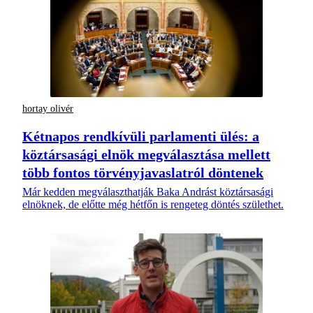
hortay olivér
Kétnapos rendkívüli parlamenti ülés: a
köztársasági elnök megválasztása mellett
több fontos törvényjavaslatról döntenek
Már kedden megválaszthatják Baka Andrást köztársasági
elnöknek, de előtte még hétfőn is rengeteg döntés születhet.