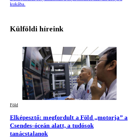
kukába.
Külföldi híreink
Föld
Elképesztő: megfordult a Föld „motorja” a
Csendes-óceán alatt, a tudósok
tanácstalanok