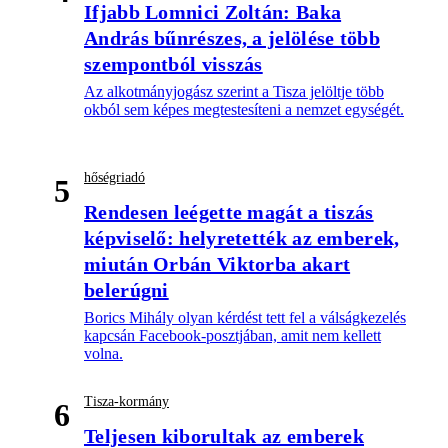
Ifjabb Lomnici Zoltán: Baka
András bűnrészes, a jelölése több
szempontból visszás
Az alkotmányjogász szerint a Tisza jelöltje több
okból sem képes megtestesíteni a nemzet egységét.
hőségriadó
5
Rendesen leégette magát a tiszás
képviselő: helyretették az emberek,
miután Orbán Viktorba akart
belerúgni
Borics Mihály olyan kérdést tett fel a válságkezelés
kapcsán Facebook-posztjában, amit nem kellett
volna.
Tisza-kormány
6
Teljesen kiborultak az emberek