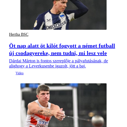
Hertha BSC
Öt nap alatt öt kilót fogyott a német futball
új csodagyereke, nem tudni, mi lesz vele
Dárdai Márton is fontos szereplője a pályafutásának, de
alighogy a Leverkusenbe igazolt, jött a baj.