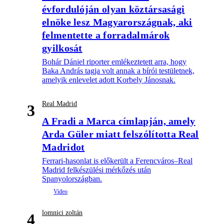
évfordulóján olyan köztársasági
elnöke lesz Magyarországnak, aki
felmentette a forradalmárok
gyilkosát
Bohár Dániel riporter emlékeztetett arra, hogy
Baka András tagja volt annak a bírói testületnek,
amelyik enlevelet adott Korbely Jánosnak.
Real Madrid
3
A Fradi a Marca címlapján, amely
Arda Güler miatt felszólította Real
Madridot
Ferrari-hasonlat is előkerült a Ferencváros–Real
Madrid felkészülési mérkőzés után
Spanyolországban.
lomnici zoltán
4