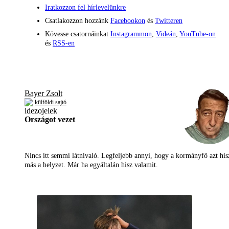
Iratkozzon fel hírlevelünkre
Csatlakozzon hozzánk
Facebookon
és
Twitteren
Kövesse csatornáinkat
Instagrammon
,
Videán
,
YouTube-on
és
RSS-en
Bayer Zsolt
külföldi sajtó
Országot vezet
Nincs itt semmi látnivaló. Legfeljebb annyi, hogy a kormányfő azt his
más a helyzet. Már ha egyáltalán hisz valamit.