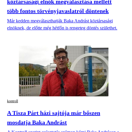
köztársasági elnök megválasztása mellett
több fontos törvényjavaslatról döntenek
Már kedden megválaszthatják Baka Andrást köztársasági
elnöknek, de előtte még hétfőn is rengeteg döntés születhet.
kontroll
A Tisza Párt házi sajtója már bőszen
mosdatja Baka Andrást