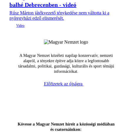
balhé Debrecenben - videó
Rúsz Márton játékvezető ténykedése nem váltotta ki a
nyíregyházi edző elismerését.
A Magyar Nemzet közéleti napilap konzervatív, nemzeti
alapról, a tényekre építve adja közre a legfontosabb
társadalmi, politikai, gazdasági, kulturális és sport témájú
információkat.
Előfizetek az újságra
Kövesse a Magyar Nemzet híreit a közösségi médiában
és csatornáinkon: