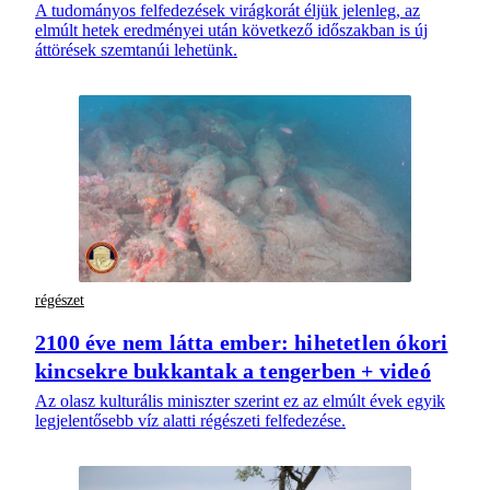
A tudományos felfedezések virágkorát éljük jelenleg, az
elmúlt hetek eredményei után következő időszakban is új
áttörések szemtanúi lehetünk.
régészet
2100 éve nem látta ember: hihetetlen ókori
kincsekre bukkantak a tengerben + videó
Az olasz kulturális miniszter szerint ez az elmúlt évek egyik
legjelentősebb víz alatti régészeti felfedezése.