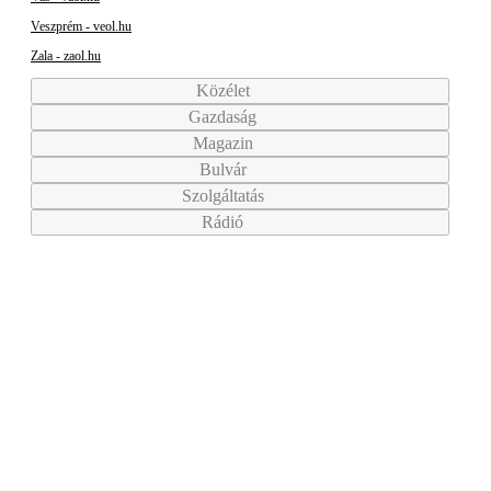
Veszprém - veol.hu
Zala - zaol.hu
Közélet
Gazdaság
Magazin
Bulvár
Szolgáltatás
Rádió