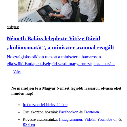
budapest
Németh Balázs leleplezte Vitézy Dávid
„különvonatát”, a miniszter azonnal reagált
Nosztalgiakocsikban utazott a miniszter a hamarosan
elkészülő Budapest-Belgrád vasút magyarországi szakaszán.
Ne maradjon le a Magyar Nemzet legjobb írásairól, olvassa őket
minden nap!
Iratkozzon fel hírlevelünkre
Csatlakozzon hozzánk
Facebookon
és
Twitteren
Kövesse csatornáinkat
Instagrammon
,
Videán
,
YouTube-on
és
RSS-en