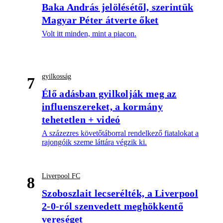
Baka András jelölésétől, szerintük
Magyar Péter átverte őket
Volt itt minden, mint a piacon.
gyilkosság
7
Élő adásban gyilkolják meg az
influenszereket, a kormány
tehetetlen + videó
A százezres követőtáborral rendelkező fiatalokat a
rajongóik szeme láttára végzik ki.
Liverpool FC
8
Szoboszlait lecserélték, a Liverpool
2-0-ról szenvedett meghökkentő
vereséget