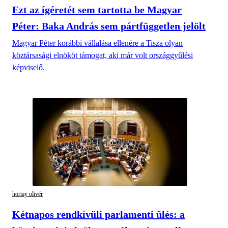
Ezt az ígéretét sem tartotta be Magyar
Péter: Baka András sem pártfüggetlen jelölt
Magyar Péter korábbi vállalása ellenére a Tisza olyan
köztársasági elnököt támogat, aki már volt országgyűlési
képviselő.
hortay olivér
Kétnapos rendkívüli parlamenti ülés: a