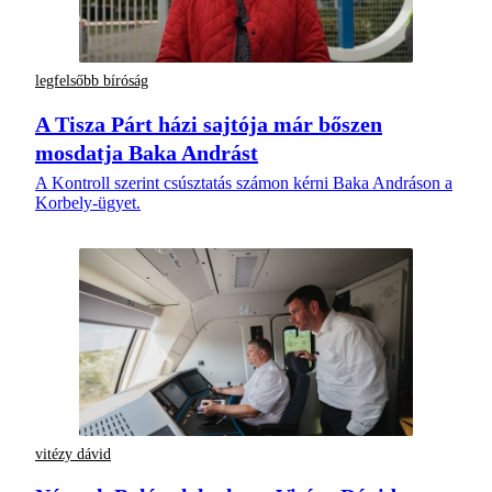
legfelsőbb bíróság
A Tisza Párt házi sajtója már bőszen
mosdatja Baka Andrást
A Kontroll szerint csúsztatás számon kérni Baka Andráson a
Korbely-ügyet.
vitézy dávid