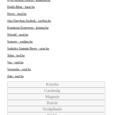
Hajdú-Bihar - haon.hu
Heves - heol.hu
Jász-Nagykun-Szolnok - szoljon.hu
Komárom-Esztergom - kemma.hu
Nógrád - nool.hu
Somogy - sonline.hu
Szabolcs-Szatmár-Bereg - szon.hu
Tolna - teol.hu
Vas - vaol.hu
Veszprém - veol.hu
Zala - zaol.hu
Közélet
Gazdaság
Magazin
Bulvár
Szolgáltatás