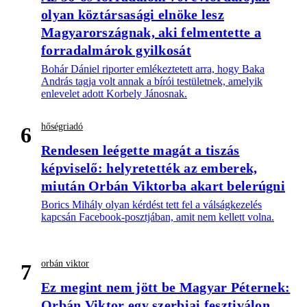
olyan köztársasági elnöke lesz
Magyarországnak, aki felmentette a
forradalmárok gyilkosát
Bohár Dániel riporter emlékeztetett arra, hogy Baka
András tagja volt annak a bírói testületnek, amelyik
enlevelet adott Korbely Jánosnak.
hőségriadó
6
Rendesen leégette magát a tiszás
képviselő: helyretették az emberek,
miután Orbán Viktorba akart belerúgni
Borics Mihály olyan kérdést tett fel a válságkezelés
kapcsán Facebook-posztjában, amit nem kellett volna.
orbán viktor
7
Ez megint nem jött be Magyar Péternek:
Orbán Viktor egy szerbiai fesztiválon