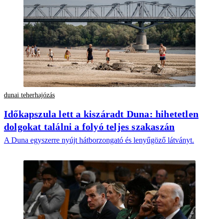
dunai teherhajózás
Időkapszula lett a kiszáradt Duna: hihetetlen
dolgokat találni a folyó teljes szakaszán
A Duna egyszerre nyújt hátborzongató és lenyűgöző látványt.