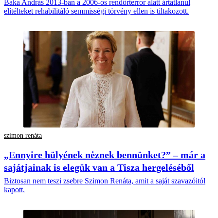
Baka András 2013-ban a 2006-os rendőrterror alatt ártatlanul
elítélteket rehabilitáló semmisségi törvény ellen is tiltakozott.
szimon renáta
„Ennyire hülyének nėznek bennünket?” – már a
sajátjainak is elegük van a Tisza hergeléséből
Biztosan nem teszi zsebre Szimon Renáta, amit a saját szavazóitól
kapott.