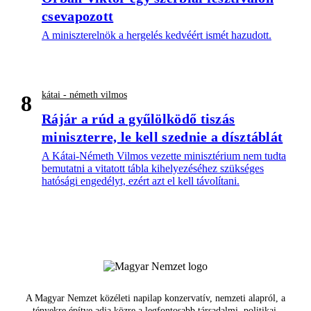
csevapozott
A miniszterelnök a hergelés kedvéért ismét hazudott.
kátai - németh vilmos
8
Rájár a rúd a gyűlölködő tiszás
miniszterre, le kell szednie a dísztáblát
A Kátai-Németh Vilmos vezette minisztérium nem tudta
bemutatni a vitatott tábla kihelyezéséhez szükséges
hatósági engedélyt, ezért azt el kell távolítani.
A Magyar Nemzet közéleti napilap konzervatív, nemzeti alapról, a
tényekre építve adja közre a legfontosabb társadalmi, politikai,