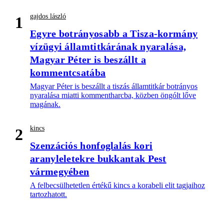
gajdos lászló
1
Egyre botrányosabb a Tisza-kormány
vízügyi államtitkárának nyaralása,
Magyar Péter is beszállt a
kommentcsatába
Magyar Péter is beszállt a tiszás államtitkár botrányos
nyaralása miatti kommentharcba, közben öngólt lőve
magának.
kincs
2
Szenzációs honfoglalás kori
aranyleletekre bukkantak Pest
vármegyében
A felbecsülhetetlen értékű kincs a korabeli elit tagjaihoz
tartozhatott.