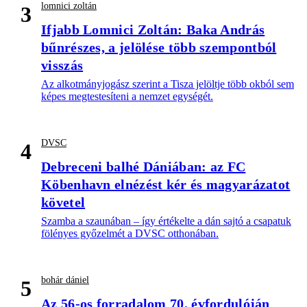
lomnici zoltán
3
Ifjabb Lomnici Zoltán: Baka András
bűnrészes, a jelölése több szempontból
visszás
Az alkotmányjogász szerint a Tisza jelöltje több okból sem
képes megtestesíteni a nemzet egységét.
DVSC
4
Debreceni balhé Dániában: az FC
Köbenhavn elnézést kér és magyarázatot
követel
Szamba a szaunában – így értékelte a dán sajtó a csapatuk
fölényes győzelmét a DVSC otthonában.
bohár dániel
5
Az 56-os forradalom 70. évfordulóján