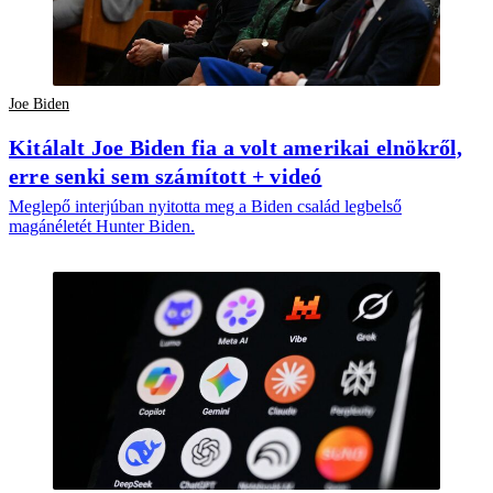
Joe Biden
Kitálalt Joe Biden fia a volt amerikai elnökről,
erre senki sem számított + videó
Meglepő interjúban nyitotta meg a Biden család legbelső
magánéletét Hunter Biden.