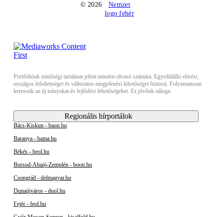
© 2026
Portfóliónk minőségi tartalmat jelent minden olvasó számára. Egyedülálló elérést,
országos lefedettséget és változatos megjelenési lehetőséget biztosít. Folyamatosan
keressük az új irányokat és fejlődési lehetőségeket. Ez jövőnk záloga.
Regionális hírportálok
Bács-Kiskun - baon.hu
Baranya - bama.hu
Békés - beol.hu
Borsod-Abaúj-Zemplén - boon.hu
Csongrád - delmagyar.hu
Dunaújváros - duol.hu
Fejér - feol.hu
Győr-Moson-Sopron - kisalfold.hu