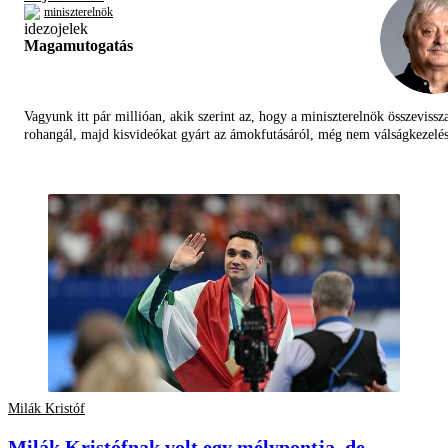
miniszterelnök
Magamutogatás
Vagyunk itt pár millióan, akik szerint az, hogy a miniszterelnök összevissz
rohangál, majd kisvideókat gyárt az ámokfutásáról, még nem válságkezelés
Milák Kristóf
Milák Kristófnak volt egy mélypontja, de