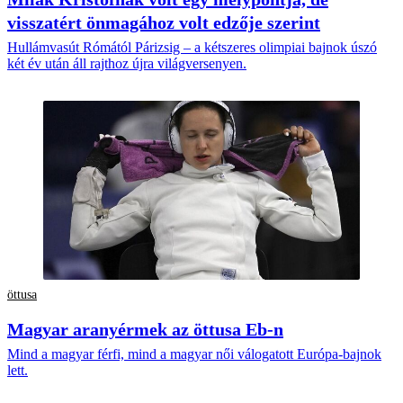
visszatért önmagához volt edzője szerint
Hullámvasút Rómától Párizsig – a kétszeres olimpiai bajnok úszó
két év után áll rajthoz újra világversenyen.
öttusa
Magyar aranyérmek az öttusa Eb-n
Mind a magyar férfi, mind a magyar női válogatott Európa-bajnok
lett.