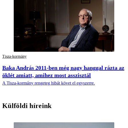
Tisza-kormány
Baka András 2011-ben még nagy hanggal rázta az
öklét amiatt, amihez most asszisztál
A Tisza-kormány rengeteg hibát követ el egyszerre.
Külföldi híreink