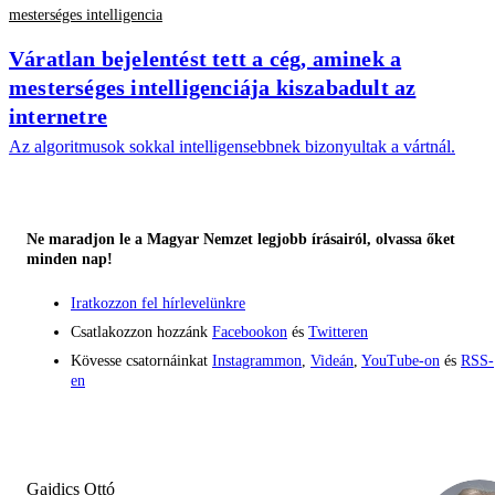
mesterséges intelligencia
Váratlan bejelentést tett a cég, aminek a
mesterséges intelligenciája kiszabadult az
internetre
Az algoritmusok sokkal intelligensebbnek bizonyultak a vártnál.
Ne maradjon le a Magyar Nemzet legjobb írásairól, olvassa őket
minden nap!
Iratkozzon fel hírlevelünkre
Csatlakozzon hozzánk
Facebookon
és
Twitteren
Kövesse csatornáinkat
Instagrammon
,
Videán
,
YouTube-on
és
RSS-
en
Gajdics Ottó