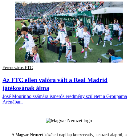
Ferencváros FTC
Az FTC ellen valóra vált a Real Madrid
játékosának álma
José Mourinho számára ismerős eredmény született a Groupama
Arénában.
A Magyar Nemzet közéleti napilap konzervatív, nemzeti alapról, a