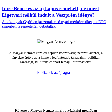
Imre Bence és az új kapus remekelt, de miért
Ligetvári nélkül indult a Veszprém idénye?
A bakonyiak Győrben játszották első nyári mérkőzésüket, az ETO
színeiben is rengetegen debütáltak.
A Magyar Nemzet közéleti napilap konzervatív, nemzeti alapról, a
tényekre építve adja közre a legfontosabb társadalmi, politikai,
gazdasági, kulturális és sport témájú információkat.
Előfizetek az újságra
Kövesse a Magyar Nemzet híreit a közösségi médiában