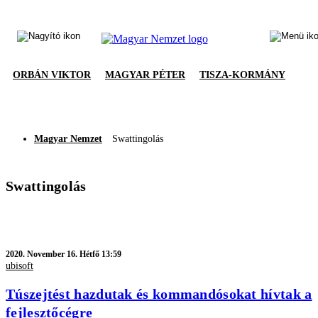
ORBÁN VIKTOR
MAGYAR PÉTER
TISZA-KORMÁNY
Magyar Nemzet
Swattingolás
Swattingolás
2020.
November 16. Hétfő 13:59
ubisoft
Túszejtést hazdutak és kommandósokat hívtak a
fejlesztőcégre