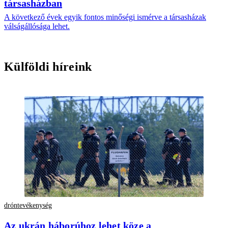
társasházban
A következő évek egyik fontos minőségi ismérve a társasházak
válságállósága lehet.
Külföldi híreink
dróntevékenység
Az ukrán háborúhoz lehet köze a