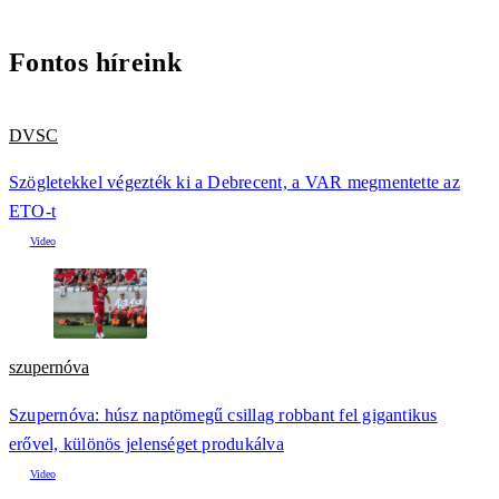
Fontos híreink
DVSC
Szögletekkel végezték ki a Debrecent, a VAR megmentette az
ETO-t
szupernóva
Szupernóva: húsz naptömegű csillag robbant fel gigantikus
erővel, különös jelenséget produkálva