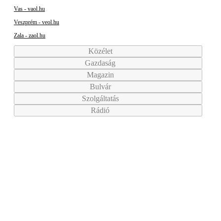
Vas - vaol.hu
Veszprém - veol.hu
Zala - zaol.hu
Közélet
Gazdaság
Magazin
Bulvár
Szolgáltatás
Rádió