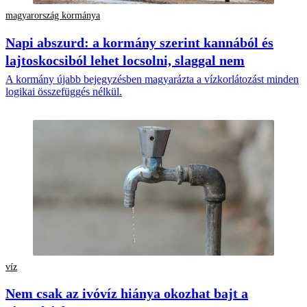
magyarország kormánya
Napi abszurd: a kormány szerint kannából és
lajtoskocsiból lehet locsolni, slaggal nem
A kormány újabb bejegyzésben magyarázta a vízkorlátozást minden
logikai összefüggés nélkül.
víz
Nem csak az ivóvíz hiánya okozhat bajt a