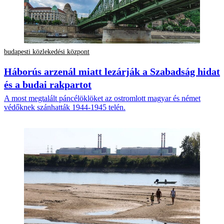
budapesti közlekedési központ
Háborús arzenál miatt lezárják a Szabadság hidat
és a budai rakpartot
A most megtalált páncélöklöket az ostromlott magyar és német
védőknek szánhatták 1944-1945 telén.