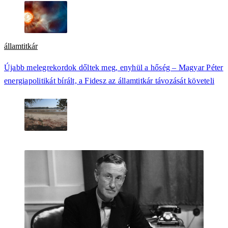
államtitkár
Újabb melegrekordok dőltek meg, enyhül a hőség – Magyar Péter
energiapolitikát bírált, a Fidesz az államtitkár távozását követeli