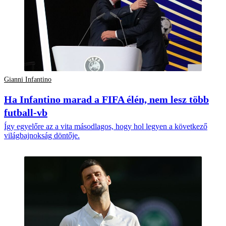
Gianni Infantino
Ha Infantino marad a FIFA élén, nem lesz több
futball-vb
Így egyelőre az a vita másodlagos, hogy hol legyen a következő
világbajnokság döntője.