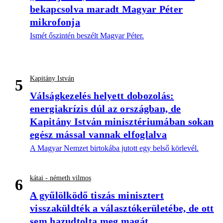
bekapcsolva maradt Magyar Péter
mikrofonja
Ismét őszintén beszélt Magyar Péter.
Kapitány István
5
Válságkezelés helyett dobozolás:
energiakrízis dúl az országban, de
Kapitány István minisztériumában sokan
egész mással vannak elfoglalva
A Magyar Nemzet birtokába jutott egy belső körlevél.
kátai - németh vilmos
6
A gyűlölködő tiszás minisztert
visszaküldték a választókerületébe, de ott
sem hazudtolta meg magát