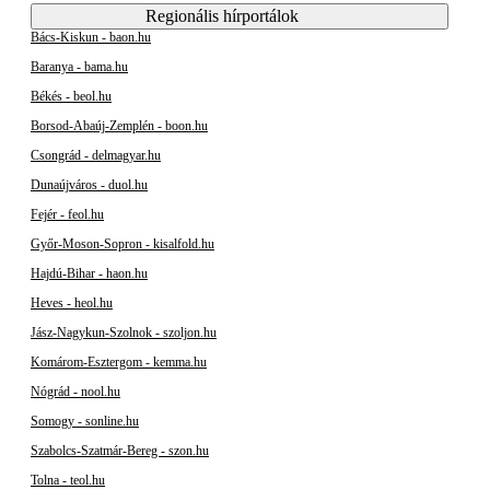
Regionális hírportálok
Bács-Kiskun - baon.hu
Baranya - bama.hu
Békés - beol.hu
Borsod-Abaúj-Zemplén - boon.hu
Csongrád - delmagyar.hu
Dunaújváros - duol.hu
Fejér - feol.hu
Győr-Moson-Sopron - kisalfold.hu
Hajdú-Bihar - haon.hu
Heves - heol.hu
Jász-Nagykun-Szolnok - szoljon.hu
Komárom-Esztergom - kemma.hu
Nógrád - nool.hu
Somogy - sonline.hu
Szabolcs-Szatmár-Bereg - szon.hu
Tolna - teol.hu