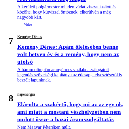
A kerületi polgármester minden vádat visszautasított és
közölte, hogy kútvízzel öntöznek, elkerülvén a még
nagyobb kárt.
Kemény Dénes
7
Kemény Dénes: Apám ölelésében benne
volt hetven év és a remény, hogy nem az
utolsó
A három olimpián aranyérmes vízilabda-válogatott
legendás szövetségi kapitánya az édesapja elvesztéséről is
beszélt lapunknak.
napenergia
8
Elárulta a szakértő, hogy mi az az egy ok,
ami miatt a mostani vészhelyzetben nem
omlott össze a hazai áramszolgáltatás
Nem Magyar Péteréken múlt.