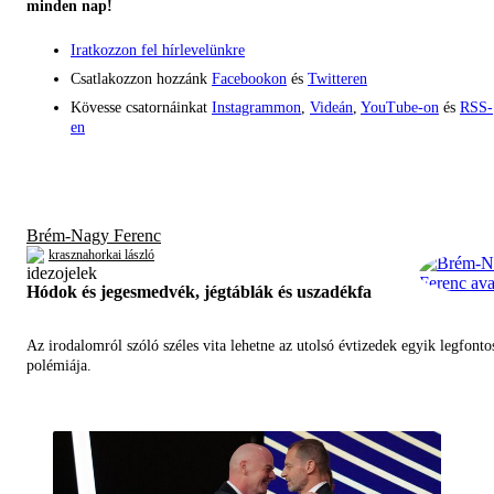
minden nap!
Iratkozzon fel hírlevelünkre
Csatlakozzon hozzánk
Facebookon
és
Twitteren
Kövesse csatornáinkat
Instagrammon
,
Videán
,
YouTube-on
és
RSS-
en
Brém-Nagy Ferenc
krasznahorkai lászló
Hódok és jegesmedvék, jégtáblák és uszadékfa
Az irodalomról szóló széles vita lehetne az utolsó évtizedek egyik legfont
polémiája.