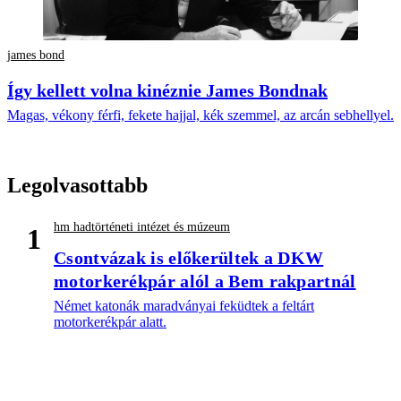
james bond
Így kellett volna kinéznie James Bondnak
Magas, vékony férfi, fekete hajjal, kék szemmel, az arcán sebhellyel.
Legolvasottabb
hm hadtörténeti intézet és múzeum
1
Csontvázak is előkerültek a DKW
motorkerékpár alól a Bem rakpartnál
Német katonák maradványai feküdtek a feltárt
motorkerékpár alatt.