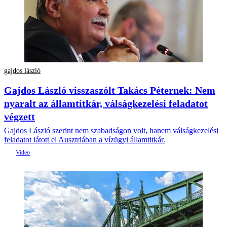
gajdos lászló
Gajdos László visszaszólt Takács Péternek: Nem
nyaralt az államtitkár, válságkezelési feladatot
végzett
Gajdos László szerint nem szabadságon volt, hanem válságkezelési
feladatot látott el Ausztriában a vízügyi államtitkár.