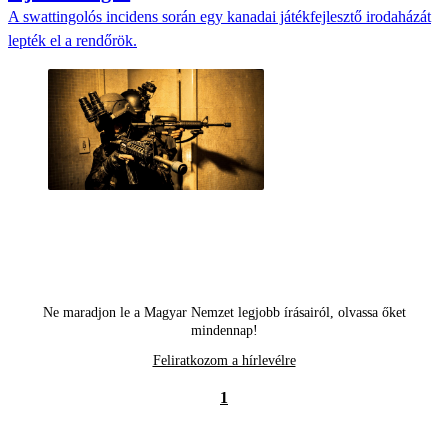
A swattingolós incidens során egy kanadai játékfejlesztő irodaházát
lepték el a rendőrök.
Ne maradjon le a Magyar Nemzet legjobb írásairól, olvassa őket
mindennap!
Feliratkozom a hírlevélre
1