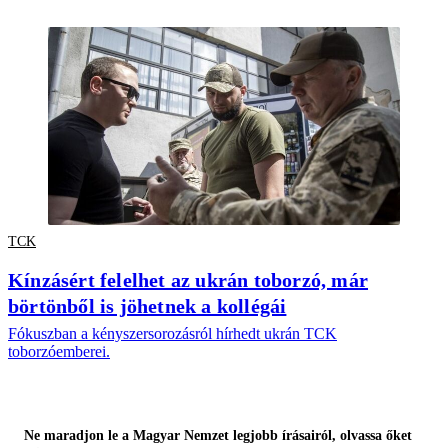
TCK
Kínzásért felelhet az ukrán toborzó, már
börtönből is jöhetnek a kollégái
Fókuszban a kényszersorozásról hírhedt ukrán TCK
toborzóemberei.
Ne maradjon le a Magyar Nemzet legjobb írásairól, olvassa őket