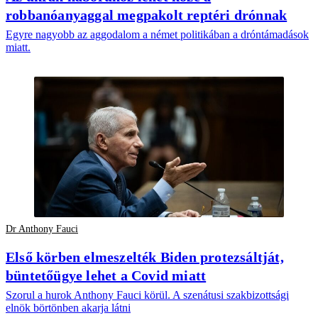
robbanóanyaggal megpakolt reptéri drónnak
Egyre nagyobb az aggodalom a német politikában a dróntámadások
miatt.
Dr Anthony Fauci
Első körben elmeszelték Biden protezsáltját,
büntetőügye lehet a Covid miatt
Szorul a hurok Anthony Fauci körül. A szenátusi szakbizottsági
elnök börtönben akarja látni