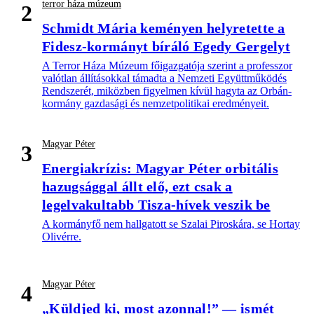
terror háza múzeum
2
Schmidt Mária keményen helyretette a
Fidesz-kormányt bíráló Egedy Gergelyt
A Terror Háza Múzeum főigazgatója szerint a professzor
valótlan állításokkal támadta a Nemzeti Együttműködés
Rendszerét, miközben figyelmen kívül hagyta az Orbán-
kormány gazdasági és nemzetpolitikai eredményeit.
Magyar Péter
3
Energiakrízis: Magyar Péter orbitális
hazugsággal állt elő, ezt csak a
legelvakultabb Tisza-hívek veszik be
A kormányfő nem hallgatott se Szalai Piroskára, se Hortay
Olivérre.
Magyar Péter
4
„Küldjed ki, most azonnal!” — ismét