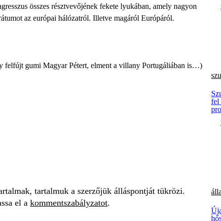
ongresszus összes résztvevőjének fekete lyukában, amely nagyon
rátumot az európai hálózatról. Illetve magáról Európáról.
y felfújt gumi Magyar Pétert, elment a villany Portugáliában is…)
sz
Sz
fel
pr
talmak, tartalmuk a szerzőjük álláspontját tükrözi.
áll
assa el a
kommentszabályzatot
.
Új
hős