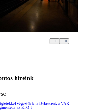
0
0
0
ontos híreink
VSC
ögletekkel végezték ki a Debrecent, a VAR
gmentette az ETO-t