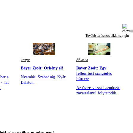
Tovább az összes cikkhez
könyv
élő anita
Bayer Zsolt: Örkény él!
Bayer Zsolt: Egy
felbontott szerződés
ber a
Nyaralás. Szabadság. Nyár.
háttere
- hát
Balaton.
:
Az össze-vissza hazudozás
zavartalanul folytatódik.
ról, olvassa őket minden nap!