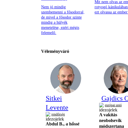
Mit nem olvas az em
Nem jó mindig
rotyogó kánikulában 
szembemenni a fősodorral,
ezt olvassa az ember
de mivel a fősodor szinte
mindig a hülyék
menetelése, ezért mégis
felemelő.
Véleményváró
Sitkei
Gajdics O
európai unió
Levente
rendőrség
A vakítás
neobolsevik
Abdul B., a hőssé
módszertana