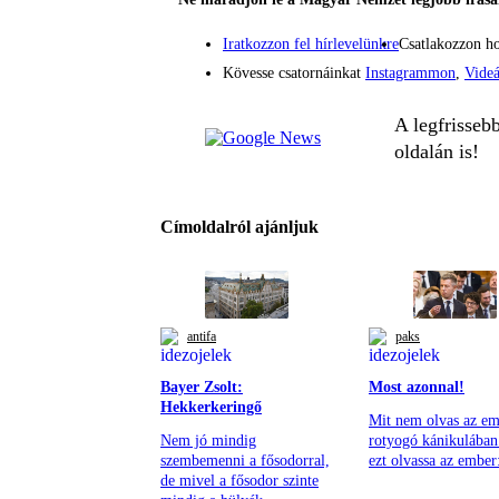
Iratkozzon fel hírlevelünkre
Csatlakozzon h
Kövesse csatornáinkat
Instagrammon
,
Vide
A legfrisseb
oldalán is!
Címoldalról ajánljuk
antifa
paks
Bayer Zsolt:
Most azonnal!
Hekkerkeringő
Mit nem olvas az em
Nem jó mindig
rotyogó kánikulában 
szembemenni a fősodorral,
ezt olvassa az ember
de mivel a fősodor szinte