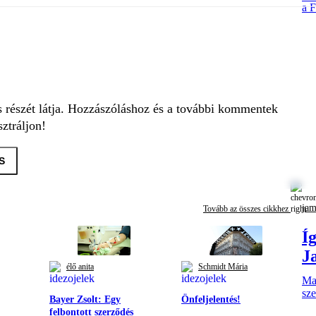
a F
s részét látja. Hozzászóláshoz és a további kommentek
ztráljon!
S
jam
Tovább az összes cikkhez
Íg
J
élő anita
Schmidt Mária
Mag
sze
Bayer Zsolt: Egy
Önfeljelentés!
felbontott szerződés