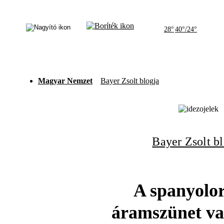
28°
40°/24°
Magyar Nemzet
Bayer Zsolt blogja
Bayer Zsolt b
A spanyolor
áramszünet va