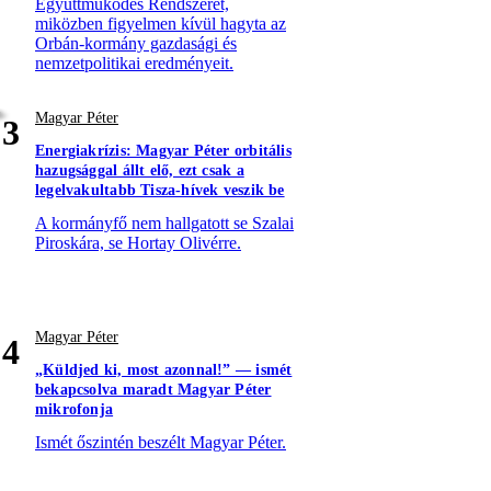
Együttműködés Rendszerét,
miközben figyelmen kívül hagyta az
Orbán-kormány gazdasági és
nemzetpolitikai eredményeit.
Magyar Péter
3
Energiakrízis: Magyar Péter orbitális
hazugsággal állt elő, ezt csak a
legelvakultabb Tisza-hívek veszik be
A kormányfő nem hallgatott se Szalai
Piroskára, se Hortay Olivérre.
Magyar Péter
4
„Küldjed ki, most azonnal!” — ismét
bekapcsolva maradt Magyar Péter
mikrofonja
Ismét őszintén beszélt Magyar Péter.