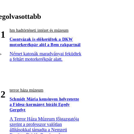
egolvasottabb
hm hadtörténeti intézet és múzeum
1
Csontvázak is előkerültek a DKW
motorkerékpár alól a Bem rakpartnál
Német katonák maradványai feküdtek
a feltárt motorkerékpár alatt.
terror háza múzeum
2
Schmidt Mária keményen helyretette
a Fidesz-kormányt bíráló Egedy
Gergelyt
A Terror Háza Múzeum főigazgatója
szerint a professzor valótlan
állításokkal támadta a Nemzeti