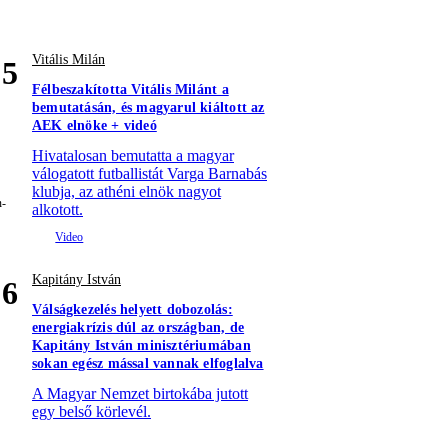
Vitális Milán
5
Félbeszakította Vitális Milánt a
bemutatásán, és magyarul kiáltott az
AEK elnöke + videó
Hivatalosan bemutatta a magyar
válogatott futballistát Varga Barnabás
klubja, az athéni elnök nagyot
alkotott.
Kapitány István
6
Válságkezelés helyett dobozolás:
energiakrízis dúl az országban, de
Kapitány István minisztériumában
sokan egész mással vannak elfoglalva
A Magyar Nemzet birtokába jutott
egy belső körlevél.