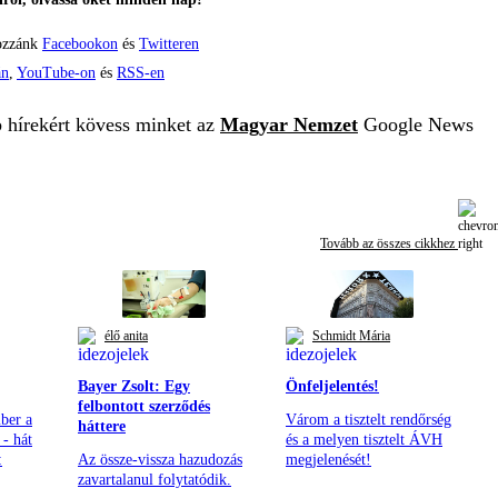
ozzánk
Facebookon
és
Twitteren
án
,
YouTube-on
és
RSS-en
b hírekért kövess minket az
Magyar Nemzet
Google News
Tovább az összes cikkhez
élő anita
Schmidt Mária
Bayer Zsolt: Egy
Önfeljelentés!
felbontott szerződés
ber a
Várom a tisztelt rendőrség
háttere
- hát
és a melyen tisztelt ÁVH
:
Az össze-vissza hazudozás
megjelenését!
zavartalanul folytatódik.