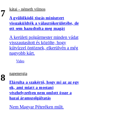
kátai - németh vilmos
7
A gyűlölködő tiszás minisztert
visszaküldték a választókerületébe, de
ott sem hazudtolta meg magát
A kerületi polgármester minden vádat
visszautasított és közölte, hogy
kútvízzel öntöznek, elkerülvén a még
nagyobb kárt.
napenergia
8
Elárulta a szakértő, hogy mi az az egy
ok, ami miatt a mostani
vészhelyzetben nem omlott össze a
hazai áramszolgáltatás
Nem Magyar Péteréken múlt.