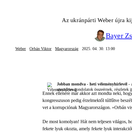
Az ukránpárti Weber újra kij
Bayer Zs
Weber
Orbán Viktor
Magyarország
2025. 04. 30. 13:00
Jobban mondva - heti véleményhírlevél -
a
személyes gondolatok összeérnek, részletek
i
Ennek ellenére már akkor azt mondta neki, hogy
kongresszuson pedig érzelmektől túlfűtve beszél
vet a korrupciónak Magyarországon. »Orbán vi
De most komolyan! Hát nem teljesen világos, ho
fekete lyuk okozta, amely fekete lyuk interakció