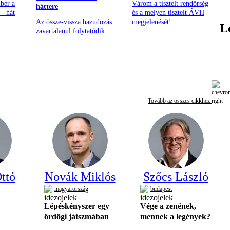
ber a
Várom a tisztelt rendőrség
háttere
- hát
és a melyen tisztelt ÁVH
:
Az össze-vissza hazudozás
megjelenését!
L
zavartalanul folytatódik.
Tovább az összes cikkhez
ttó
Novák Miklós
Szőcs László
magyarország
budapest
Lépéskényszer egy
Vége a zenének,
ördögi játszmában
mennek a legények?