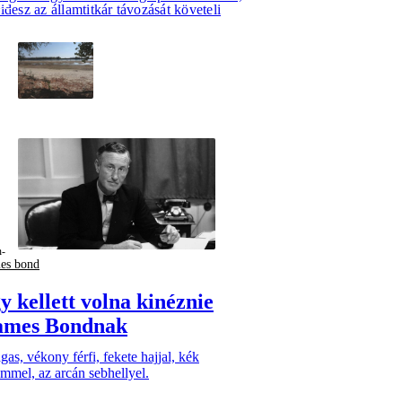
idesz az államtitkár távozását követeli
es bond
y kellett volna kinéznie
ames Bondnak
as, vékony férfi, fekete hajjal, kék
mmel, az arcán sebhellyel.