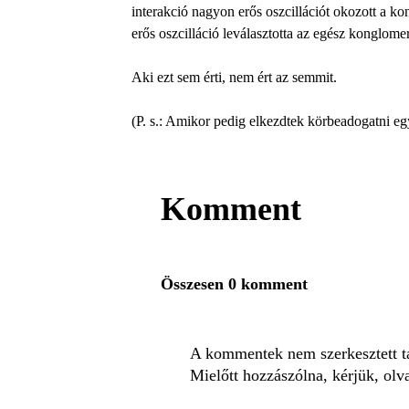
interakció nagyon erős oszcillációt okozott a k
erős oszcilláció leválasztotta az egész konglome
Aki ezt sem érti, nem ért az semmit.
(P. s.: Amikor pedig elkezdtek körbeadogatni eg
Komment
Összesen 0 komment
A kommentek nem szerkesztett tar
Mielőtt hozzászólna, kérjük, olv