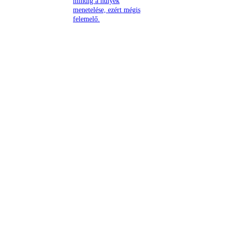
mindig a hülyék
menetelése, ezért mégis
felemelő.