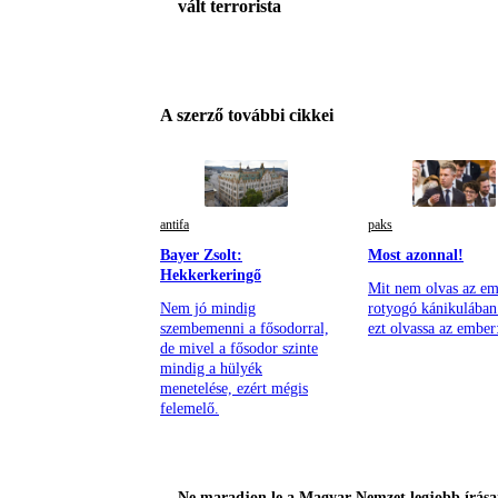
vált terrorista
A szerző további cikkei
antifa
paks
Bayer Zsolt:
Most azonnal!
Hekkerkeringő
Mit nem olvas az em
Nem jó mindig
rotyogó kánikulában 
szembemenni a fősodorral,
ezt olvassa az ember
de mivel a fősodor szinte
mindig a hülyék
menetelése, ezért mégis
felemelő.
Ne maradjon le a Magyar Nemzet legjobb írásai