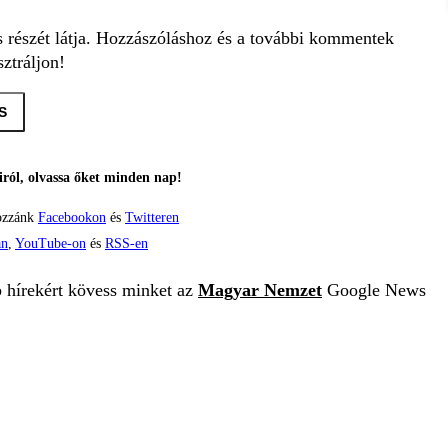
s részét látja. Hozzászóláshoz és a további kommentek
ztráljon!
S
ról, olvassa őket minden nap!
ozzánk
Facebookon
és
Twitteren
án
,
YouTube-on
és
RSS-en
b hírekért kövess minket az
Magyar Nemzet
Google News