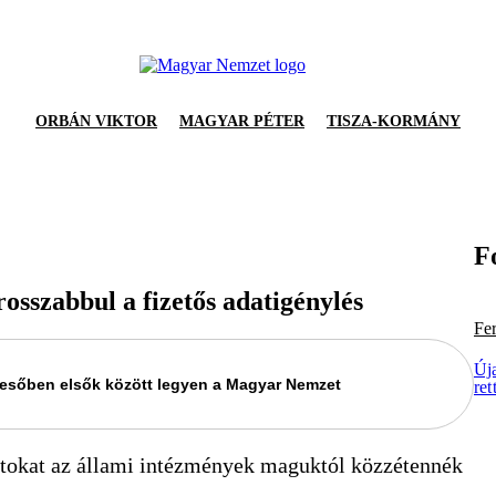
ORBÁN VIKTOR
MAGYAR PÉTER
TISZA-KORMÁNY
F
rosszabbul a fizetős adatigénylés
Fe
Új
keresőben elsők között legyen a Magyar Nemzet
ret
atokat az állami intézmények maguktól közzétennék