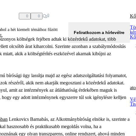
0
Kő
0
0
Tör
hol a hét kiemelt témáihoz fűzött
kén
Feliratkozom a hírlevélre
tt.
Kő
izonyos költségek fejében adtak ki közérdekű adatokat, több
ellett olcsóbb árat kiharcolni. Szerinte azonban a szabálymódosítás
k miatt, akik a költségtérítés eszközével akarnak kibújni az
bírósági ügy lassítja majd az egész adatszolgáltatási folyamatot,
 azok részéről, akik nem akarják megosztani a közérdekű adatokat.
at
nyul, amit az intézmények az átláthatóság érdekében maguk is
, hogy egy adott intézménynek egyszerre túl sok igénylésre kelljen
Vé
Ti
ában
Lenkovics Barnabás, az Alkotmánybíróság elnöke is, szerinte a
kkal hasznosabb és praktikusabb megoldás volna, ha a
ehoznának egy olyan transzparens, online rendszert, ahová minden