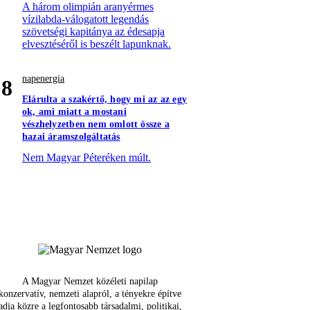
A három olimpián aranyérmes
vízilabda-válogatott legendás
szövetségi kapitánya az édesapja
elvesztéséről is beszélt lapunknak.
napenergia
8
Elárulta a szakértő, hogy mi az az egy
ok, ami miatt a mostani
vészhelyzetben nem omlott össze a
hazai áramszolgáltatás
Nem Magyar Péteréken múlt.
A Magyar Nemzet közéleti napilap
konzervatív, nemzeti alapról, a tényekre építve
adja közre a legfontosabb társadalmi, politikai,