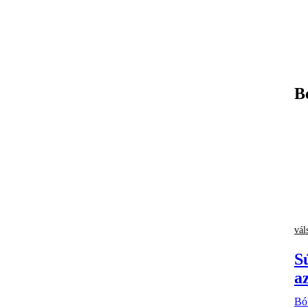
B
vál
Sú
a
Bó