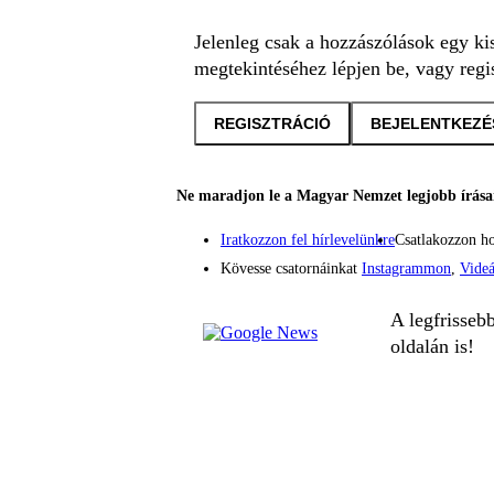
Jelenleg csak a hozzászólások egy ki
megtekintéséhez lépjen be, vagy regis
REGISZTRÁCIÓ
BEJELENTKEZÉ
Ne maradjon le a Magyar Nemzet legjobb írásai
Iratkozzon fel hírlevelünkre
Csatlakozzon h
Kövesse csatornáinkat
Instagrammon
,
Vide
A legfrisseb
oldalán is!