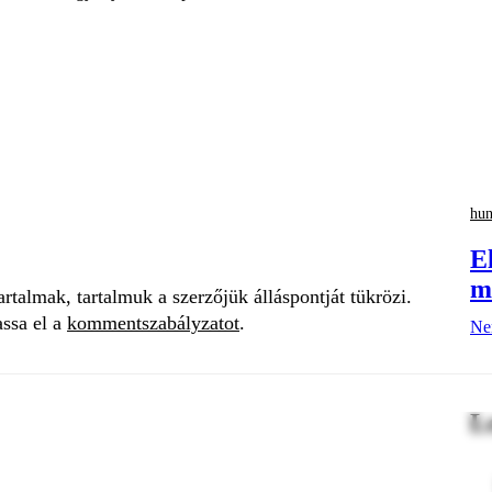
hu
E
m
talmak, tartalmuk a szerzőjük álláspontját tükrözi.
assa el a
kommentszabályzatot
.
Nem
L