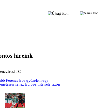
ontos híreink
rencvárosi TC
abb Ferencváros-győzelem egy
tenetesen nehéz Európa-liga selejtezőn