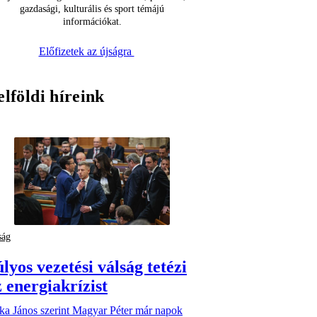
gazdasági, kulturális és sport témájú
információkat.
Előfizetek az újságra
elföldi híreink
ság
lyos vezetési válság tetézi
z energiakrízist
ka János szerint Magyar Péter már napok