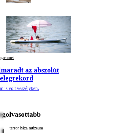
ngaromet
lmaradt az abszolút
elegrekord
 is volt veszélyben.
egolvasottabb
terror háza múzeum
1