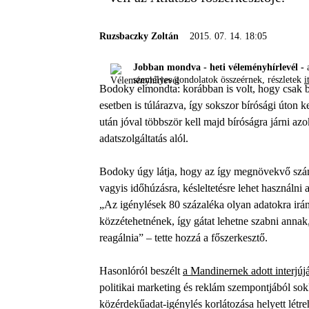
Ruzsbaczky Zoltán
2015. 07. 14. 18:05
Jobban mondva - heti véleményhírlevél -
a
személyes gondolatok összeérnek, részletek
i
Bodoky elmondta: korábban is volt, hogy csak b
esetben is túlárazva, így sokszor bírósági úton k
után jóval többször kell majd bíróságra járni azo
adatszolgáltatás alól.
Bodoky úgy látja, hogy az így megnövekvő számú 
vagyis időhúzásra, késleltetésre lehet használni
„Az igénylések 80 százaléka olyan adatokra irá
közzétehetnének, így gátat lehetne szabni annak
reagálnia” – tette hozzá a főszerkesztő.
Hasonlóról beszélt
a Mandinernek adott interjúj
politikai marketing és reklám szempontjából so
közérdekűadat-igénylés korlátozása helyett létr