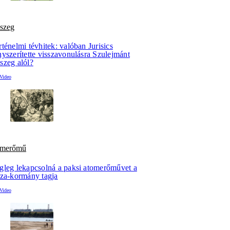
szeg
ténelmi tévhitek: valóban Jurisics
yszerítette visszavonulásra Szulejmánt
szeg alól?
omerőmű
gleg lekapcsolná a paksi atomerőművet a
sza-kormány tagja