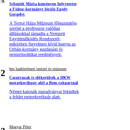
Schmidt Mária keményen helyretette
a Fidesz-kormányt bíráló Egedy
Gergelyt
A Terror Háza Múzeum főigazgatója
szerint a professzor valótlan
állításokkal támadta a Nemzeti
Együttműködés Rendszerét,
miközben figyelmen kívül hagyta az
Orbán-kormány gazdasági és
nemzetpolitikai eredményeit.
hm hadtörténeti intézet és múzeum
2
Csontvázak is előkerültek a DKW
motorkerékpár alól a Bem rakpartnál
Német katonák maradványai feküdtek
a feltárt motorkerékpár alatt.
Magyar Péter