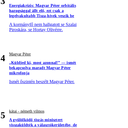
3
Energiakrízis: Magyar Péter orbitális
hazugsággal állt elő, ezt csak a
legelvakultabb Tisza-hívek veszik be
A kormányfő nem hallgatott se Szalai
Piroskára, se Hortay Olivérre.
Magyar Péter
4
„Küldjed ki, most azonnal!” — ismét
bekapcsolva maradt Magyar Péter
mikrofonja
Ismét őszintén beszélt Magyar Péter.
kátai - németh vilmos
5
A gyűlölködő tiszás minisztert
visszaküldték a választókerületébe, de