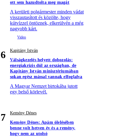
ott sem hazudtolta meg magát
A kerületi polgármester minden vádat
visszautasított és közölte, hogy
kútvízzel öntöznek, elkerülvén a még
nagyobb kárt.
Kapitány István
6
Válságkezelés helyett dobozolás:
energiakrízis dúl az országban, de
Kapitány István minisztériumában
sokan egész mással vannak elfoglalva
A Magyar Nemzet birtokába jutott
egy belső körlevél.
Kemény Dénes
7
Kemény Dénes: Apám ölelésében
benne volt hetven év és a remény,
hogy nem az utolsó