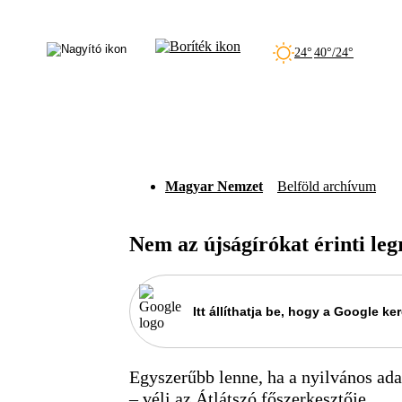
24°
40°/24°
Magyar Nemzet
Belföld archívum
Nem az újságírókat érinti leg
Itt állíthatja be, hogy a Google 
Egyszerűbb lenne, ha a nyilvános ad
– véli az Átlátszó főszerkesztője.