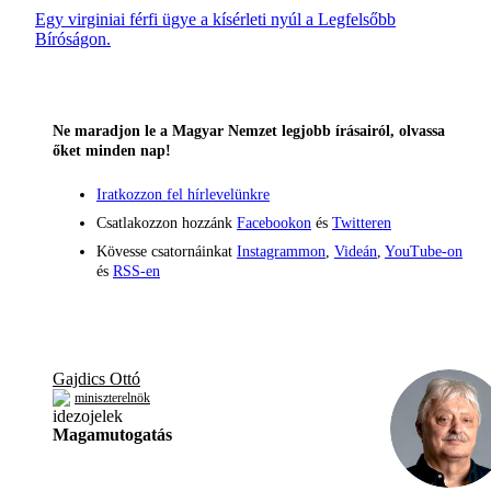
Egy virginiai férfi ügye a kísérleti nyúl a Legfelsőbb
Bíróságon.
Ne maradjon le a Magyar Nemzet legjobb írásairól, olvassa
őket minden nap!
Iratkozzon fel hírlevelünkre
Csatlakozzon hozzánk
Facebookon
és
Twitteren
Kövesse csatornáinkat
Instagrammon
,
Videán
,
YouTube-on
és
RSS-en
Gajdics Ottó
miniszterelnök
Magamutogatás