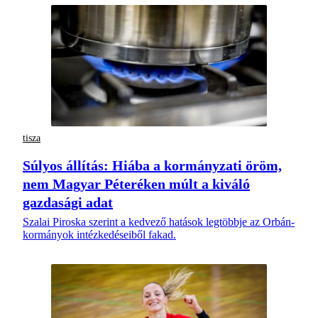
tisza
Súlyos állítás: Hiába a kormányzati öröm,
nem Magyar Péteréken múlt a kiváló
gazdasági adat
Szalai Piroska szerint a kedvező hatások legtöbbje az Orbán-
kormányok intézkedéseiből fakad.