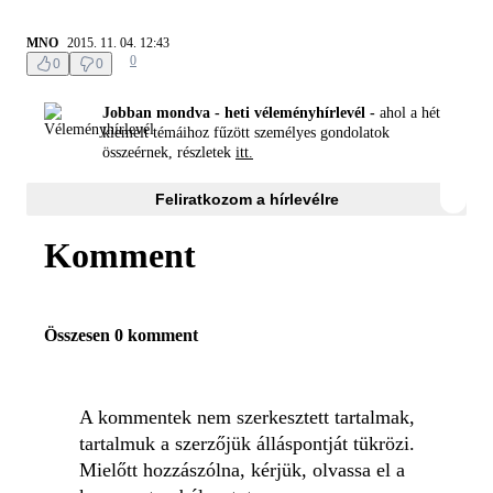
MNO
2015. 11. 04. 12:43
0
0
0
Jobban mondva - heti véleményhírlevél -
ahol a hét
kiemelt témáihoz fűzött személyes gondolatok
összeérnek, részletek
itt.
Feliratkozom a hírlevélre
Komment
Összesen 0 komment
A kommentek nem szerkesztett tartalmak,
tartalmuk a szerzőjük álláspontját tükrözi.
Mielőtt hozzászólna, kérjük, olvassa el a