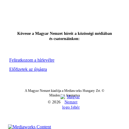
Kövesse a Magyar Nemzet híreit a közösségi médiában
és csatornáinkon:
Feliratkozom a hírlevélre
Előfizetek az újságra
A Magyar Nemzet kiadója a Mediaworks Hungary Zrt. ©
Minden jog fenntartva
© 2026