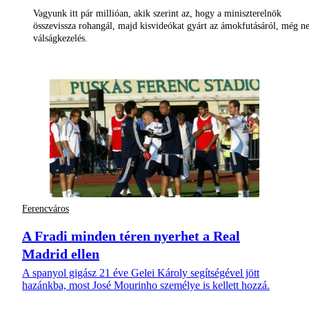
Vagyunk itt pár millióan, akik szerint az, hogy a miniszterelnök
összevissza rohangál, majd kisvideókat gyárt az ámokfutásáról, még 
válságkezelés.
Ferencváros
A Fradi minden téren nyerhet a Real
Madrid ellen
A spanyol gigász 21 éve Gelei Károly segítségével jött
hazánkba, most José Mourinho személye is kellett hozzá.