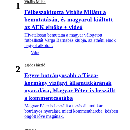
Vitális Milán
1
Félbeszakította Vitális Milánt a
bemutatásán, és magyarul kiáltott
az AEK elnöke + videó
Hivatalosan bemutatta a magyar válogatott
futballistát Varga Barnabás klubja, az athéni elnök
nagyot alkotott.
gajdos lászló
2
Egyre botrányosabb a Tisza-
kormány vízügyi államtitkárának
nyaralása, Magyar Péter is beszállt
a kommentcsatába
Magyar Péter is beszállt a tiszás államtitkár
botrányos nyaralása miatti kommentharcba, közben
öngólt lőve magának.