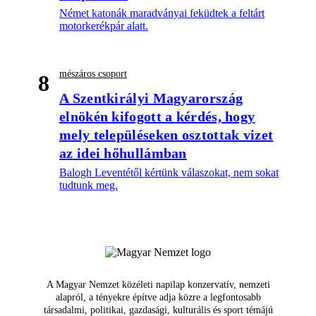
Német katonák maradványai feküdtek a feltárt
motorkerékpár alatt.
mészáros csoport
8
A Szentkirályi Magyarország
elnökén kifogott a kérdés, hogy
mely településeken osztottak vizet
az idei hőhullámban
Balogh Leventétől kértünk válaszokat, nem sokat
tudtunk meg.
A Magyar Nemzet közéleti napilap konzervatív, nemzeti
alapról, a tényekre építve adja közre a legfontosabb
társadalmi, politikai, gazdasági, kulturális és sport témájú