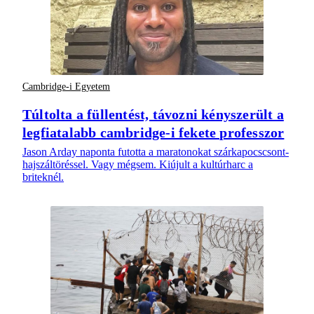
Cambridge-i Egyetem
Túltolta a füllentést, távozni kényszerült a
legfiatalabb cambridge-i fekete professzor
Jason Arday naponta futotta a maratonokat szárkapocscsont-
hajszáltöréssel. Vagy mégsem. Kiújult a kultúrharc a
briteknél.