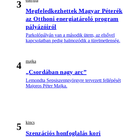
energia
3
Megfeledkezhettek Magyar Péterék
az Otthoni energiatároló program
pályázóiról
Parkolópályán van a második ütem, az elsővel
kapcsolatban pedig halmozódik a türelmetlenség.
majka
4
„Csordában nagy arc”
Lemondta Sepsiszentgyörgyre tervezett fellépését
Majoros Péter Majka.
kincs
5
Szenzációs honfoglalás kori