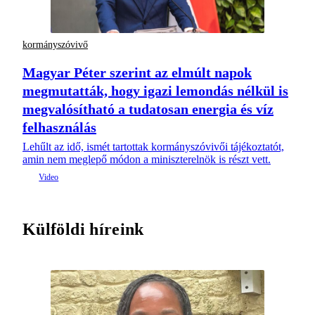
kormányszóvivő
Magyar Péter szerint az elmúlt napok
megmutatták, hogy igazi lemondás nélkül is
megvalósítható a tudatosan energia és víz
felhasználás
Lehűlt az idő, ismét tartottak kormányszóvivői tájékoztatót,
amin nem meglepő módon a miniszterelnök is részt vett.
Külföldi híreink