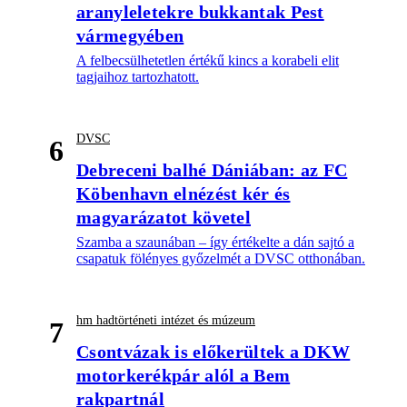
aranyleletekre bukkantak Pest
vármegyében
A felbecsülhetetlen értékű kincs a korabeli elit
tagjaihoz tartozhatott.
DVSC
6
Debreceni balhé Dániában: az FC
Köbenhavn elnézést kér és
magyarázatot követel
Szamba a szaunában – így értékelte a dán sajtó a
csapatuk fölényes győzelmét a DVSC otthonában.
hm hadtörténeti intézet és múzeum
7
Csontvázak is előkerültek a DKW
motorkerékpár alól a Bem
rakpartnál