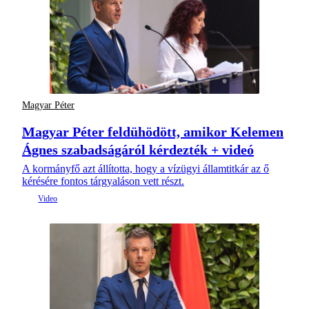
Magyar Péter
Magyar Péter feldühödött, amikor Kelemen
Ágnes szabadságáról kérdezték + videó
A kormányfő azt állította, hogy a vízügyi államtitkár az ő
kérésére fontos tárgyaláson vett részt.