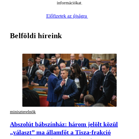
információkat.
Előfizetek az újságra
Belföldi híreink
miniszterelnök
Abszolút bábszínház: három jelölt közül
„választ” ma államfőt a Tisza-frakció