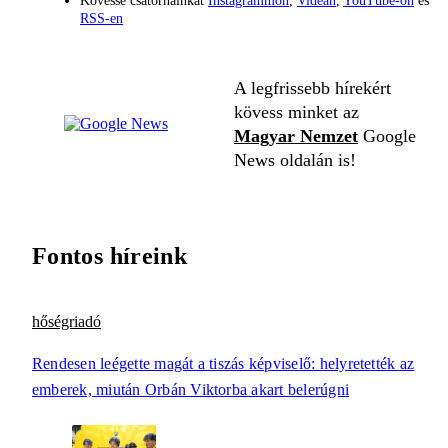
Kövesse csatornáinkat
Instagrammon
,
Videán
,
YouTube-on
és
RSS-en
A legfrissebb hírekért
kövess minket az
Magyar Nemzet
Google
News oldalán is!
Fontos híreink
hőségriadó
Rendesen leégette magát a tiszás képviselő: helyretették az
emberek, miután Orbán Viktorba akart belerúgni