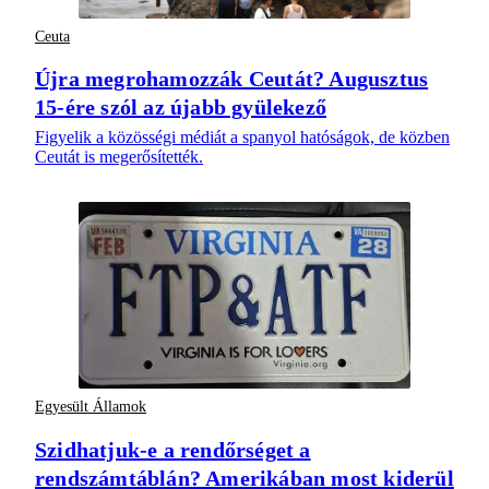
Ceuta
Újra megrohamozzák Ceutát? Augusztus
15-ére szól az újabb gyülekező
Figyelik a közösségi médiát a spanyol hatóságok, de közben
Ceutát is megerősítették.
Egyesült Államok
Szidhatjuk-e a rendőrséget a
rendszámtáblán? Amerikában most kiderül