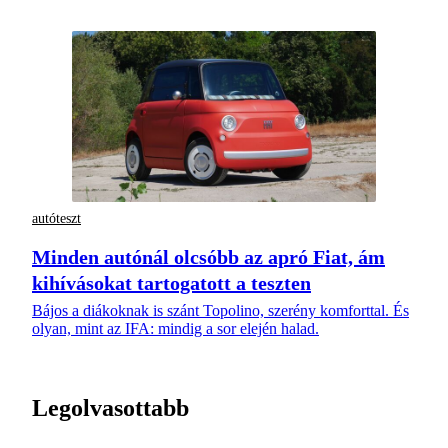
autóteszt
Minden autónál olcsóbb az apró Fiat, ám
kihívásokat tartogatott a teszten
Bájos a diákoknak is szánt Topolino, szerény komforttal. És
olyan, mint az IFA: mindig a sor elején halad.
Legolvasottabb