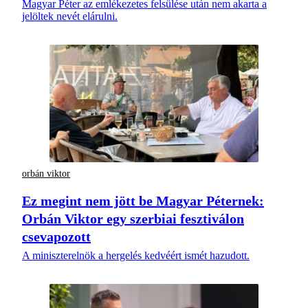
Magyar Péter az emlékezetes felsülése után nem akarta a
jelöltek nevét elárulni.
orbán viktor
Ez megint nem jött be Magyar Péternek:
Orbán Viktor egy szerbiai fesztiválon
csevapozott
A miniszterelnök a hergelés kedvéért ismét hazudott.