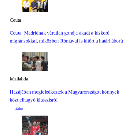
Ceuta
Ceuta: Madridnak váratlan gondja akadt a kiskorú
migránsokkal, miközben Rómával is kitört a határháború
kézilabda
Hazájában megfeledkeztek a Magyarországot könnyek
közt elhagyó klasszisról