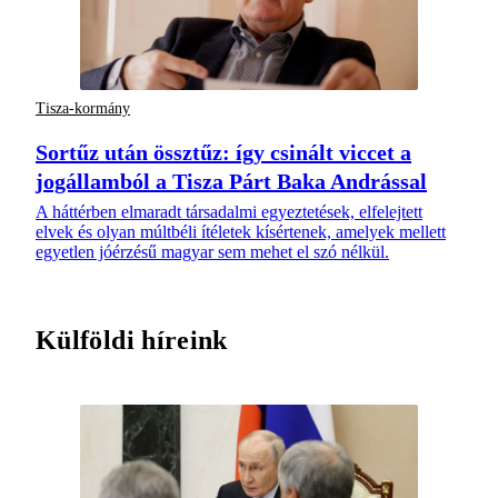
Tisza-kormány
Sortűz után össztűz: így csinált viccet a
jogállamból a Tisza Párt Baka Andrással
A háttérben elmaradt társadalmi egyeztetések, elfelejtett
elvek és olyan múltbéli ítéletek kísértenek, amelyek mellett
egyetlen jóérzésű magyar sem mehet el szó nélkül.
Külföldi híreink