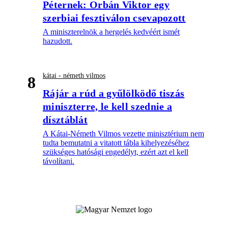
Péternek: Orbán Viktor egy
szerbiai fesztiválon csevapozott
A miniszterelnök a hergelés kedvéért ismét
hazudott.
kátai - németh vilmos
8
Rájár a rúd a gyűlölködő tiszás
miniszterre, le kell szednie a
dísztáblát
A Kátai-Németh Vilmos vezette minisztérium nem
tudta bemutatni a vitatott tábla kihelyezéséhez
szükséges hatósági engedélyt, ezért azt el kell
távolítani.