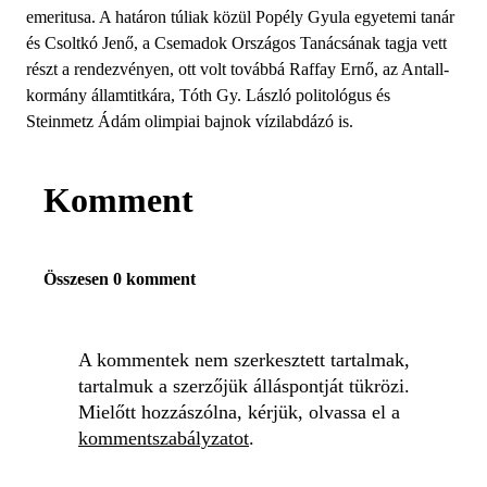
emeritusa. A határon túliak közül Popély Gyula egyetemi tanár
és Csoltkó Jenő, a Csemadok Országos Tanácsának tagja vett
részt a rendezvényen, ott volt továbbá Raffay Ernő, az Antall-
kormány államtitkára, Tóth Gy. László politológus és
Steinmetz Ádám olimpiai bajnok vízilabdázó is.
Komment
Összesen 0 komment
A kommentek nem szerkesztett tartalmak,
tartalmuk a szerzőjük álláspontját tükrözi.
Mielőtt hozzászólna, kérjük, olvassa el a
kommentszabályzatot
.