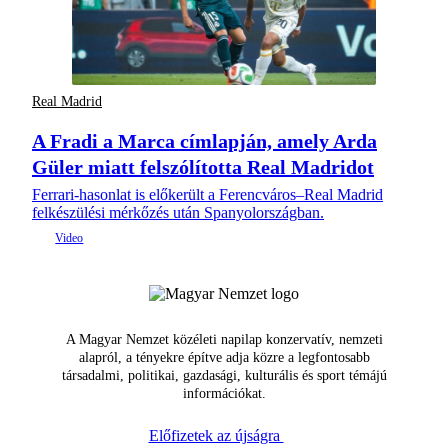
Real Madrid
A Fradi a Marca címlapján, amely Arda
Güler miatt felszólította Real Madridot
Ferrari-hasonlat is előkerült a Ferencváros–Real Madrid
felkészülési mérkőzés után Spanyolországban.
A Magyar Nemzet közéleti napilap konzervatív, nemzeti
alapról, a tényekre építve adja közre a legfontosabb
társadalmi, politikai, gazdasági, kulturális és sport témájú
információkat.
Előfizetek az újságra