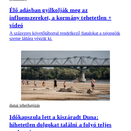
Élő adásban gyilkolják meg az
influenszereket, a kormány tehetetlen +
videó
A százezres követőtáborral rendelkező fiatalokat a rajongóik
szeme láttára végzik ki.
dunai teherhajózás
Időkapszula lett a kiszáradt Duna:
hihetetlen dolgokat találni a folyó teljes