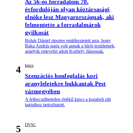
Az 56-os forradalom 70.
évfordulóján olyan köztársasági
elnöke lesz Magyarországnak, aki
felmentette a forradalmárok
gyilkosát
Bohár Dániel riporter emlékeztetett arra, hogy
Baka András tagja volt annak a bírói testületnek,
amelyik enlevelet adott Korbely Jánosnak.
kincs
4
Szenzációs honfoglalás kori
aranyleletekre bukkantak Pest
vármegyében
A felbecsülhetetlen értékű kincs a korabeli elit
tagjaihoz tartozhatott.
DVSC
5