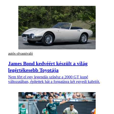
autós olvasnivaló
James Bond kedvéért készült a világ
legértékesebb Toyotája
Nem fért el egy legendás színész a 2000 GT kupé
változatában, építettek hát a forgatásra két egyedi kabriót.