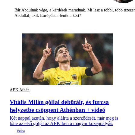
Bár Abdulnak vége, a kérdések maradnak. Mi lesz a többi, több tízezer
Abdullal, akik Európában fenik a kést?
AEK Athén
Vitális Milán góllal debütált, és furcsa
helyzetbe csöppent Athénban + videó
Két nappal azután, hogy aláírta a szerződését, már meg is
lőtte az első gólját az AEK-ben a magyar középpályás.