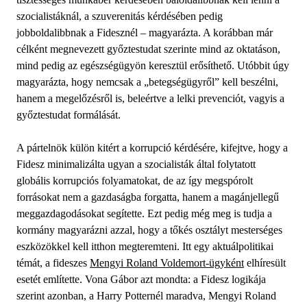
szocialistáknál, a szuverenitás kérdésében pedig
jobboldalibbnak a Fidesznél – magyarázta. A korábban már
célként megnevezett győztestudat szerinte mind az oktatáson,
mind pedig az egészségügyön keresztül erősíthető. Utóbbit úgy
magyarázta, hogy nemcsak a „betegségügyről” kell beszélni,
hanem a megelőzésről is, beleértve a lelki prevenciót, vagyis a
győztestudat formálását.
A pártelnök külön kitért a korrupció kérdésére, kifejtve, hogy a
Fidesz minimalizálta ugyan a szocialisták által folytatott
globális korrupciós folyamatokat, de az így megspórolt
forrásokat nem a gazdaságba forgatta, hanem a magánjellegű
meggazdagodásokat segítette. Ezt pedig még meg is tudja a
kormány magyarázni azzal, hogy a tőkés osztályt mesterséges
eszközökkel kell itthon megteremteni. Itt egy aktuálpolitikai
témát, a fideszes
Mengyi Roland Voldemort-ügyként
elhíresült
esetét említette. Vona Gábor azt mondta: a Fidesz logikája
szerint azonban, a Harry Potternél maradva, Mengyi Roland