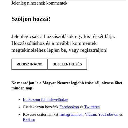
Jelenleg nincsenek kommentek.
Szóljon hozzá!
Jelenleg csak a hozzászólások egy kis részét látja.
Hozzászóláshoz és a további kommentek
megtekintéséhez lépjen be, vagy regisztráljon!
REGISZTRÁCIÓ
BEJELENTKEZÉS
Ne maradjon le a Magyar Nemzet legjobb írásairól, olvassa őket
minden nap!
Iratkozzon fel hírlevelünkre
Csatlakozzon hozzánk
Facebookon
és
Twitteren
Kövesse csatornáinkat
Instagrammon
,
Videán
,
YouTube-on
és
RSS-en