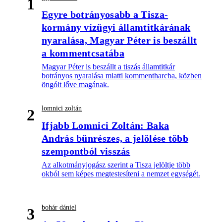
1
Egyre botrányosabb a Tisza-
kormány vízügyi államtitkárának
nyaralása, Magyar Péter is beszállt
a kommentcsatába
Magyar Péter is beszállt a tiszás államtitkár
botrányos nyaralása miatti kommentharcba, közben
öngólt lőve magának.
lomnici zoltán
2
Ifjabb Lomnici Zoltán: Baka
András bűnrészes, a jelölése több
szempontból visszás
Az alkotmányjogász szerint a Tisza jelöltje több
okból sem képes megtestesíteni a nemzet egységét.
bohár dániel
3