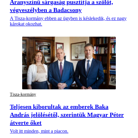
Aranyszínű sárgaság pusztítja a szőlőt,
végveszélyben a Badacsony
A Tisza-kormány ebben az ügyben is késlekedik, és ez nagy
károkat okozhat.
Tisza-kormány
Teljesen kiborultak az emberek Baka
András jelölésétől, szerintük Magyar Péter
átverte őket
Volt itt minden, mint a piacon.