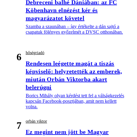
Debreceni balhé Dániában: az FC
Köbenhavn elnézést kér és
magyarázatot követel
Szamba a szaunában – így értékelte a dán sajtó a
csapatuk fölényes győzelmét a DVSC otthonában.
hőségriadó
6
Rendesen leégette magát a tiszás
képviselő: helyretették az emberek,
miután Orbán Viktorba akart
belerúgni
Borics Mihály olyan kérdést tett fel a válságkezelés
kapcsán Facebook-posztjában, amit nem kellett
volna.
orbán viktor
7
Ez megint nem jött be Magyar