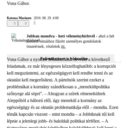
Vona Gábor.
Katona Mariann
2016. 08. 29. 4:00
0
0
0
Jobban mondva - heti véleményhírlevél -
ahol a hét
kiemelt témáihoz fűzött személyes gondolatok
összeérnek, részletek
itt.
Feliratkozom a hírlevélre
Vona Gábor a nyomor felszámolását nevezte a következő
feladatnak, ez már lényegesen kézzelfoghatóbb: a korrupciót
kell megszüntetni, az egészségügyet kell rendbe tenni és az
oktatást kell megerősíteni. A pártelnök szerint ezeket a
problémákat a kormány szándékosan a „menekültpolitika
szőnyege alá söpri”. – Ahogyan a szírek elmenekülnek
Aleppóból a háború elől, úgy menekül a kormány az
egészségügy és az oktatás problematikája elől – mondta. Ezen
témák kapcsán viszont – mint mondta – a Jobbiknak túl kell
lépnie a jelenlegi jobb- és baloldali politikai térfélen. – A
tisztességes munkabér kérdésében baloldalibbnak kell lenni a