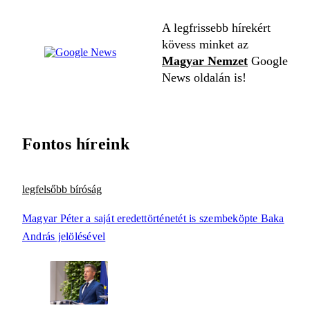
A legfrissebb hírekért
kövess minket az
Magyar Nemzet
Google
News oldalán is!
Fontos híreink
legfelsőbb bíróság
Magyar Péter a saját eredettörténetét is szembeköpte Baka
András jelölésével