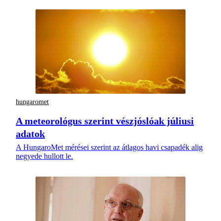
hungaromet
A meteorológus szerint vészjóslóak júliusi
adatok
A HungaroMet mérései szerint az átlagos havi csapadék alig
negyede hullott le.