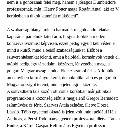
nem is a gonosznak felel meg, hanem a jóságos Dumbledore
professzornak, míg „Harry Potter maga
Rogán Antal,
aki az V.
kerületben a titkok kamráját működteti”.
A szabadság hiánya mint a harmadik megoldandó feladat
kapcsán a pártelnök kitért arra, hogy a Jobbik a modern
konzervativizmust képviseli, ezzel pedig együtt kell védenie
mind a külső, mind a belső szabadságunkat. Előbbi a
szuverenitásunkat jelenti, amit a baloldali kormányok vettek el,
utóbbi pedig egy társadalmi közérzet, lényegében maga a
polgári Magyarország, amit a Fidesz számol fel. – A Jobbik,
amennyiben kormányra kerül, demokratikusabb és polgáribb
Magyarországot teremt, mint a jelenlegi – közölte.
A soltvadkerti találkozón ott volt a korábban már jobbikos
programokon a közönség előtt is megjelenő Gregor Bernadett
színművész és férje, Szarvas Attila színész, illetve Dózsa
László. Több egyetemi oktató is jelen volt, mint például Héjj
Andreas, a Pécsi Tudományegyetem professzora, illetve Tanka
Endre, a Károli Gáspár Református Egyetem professor