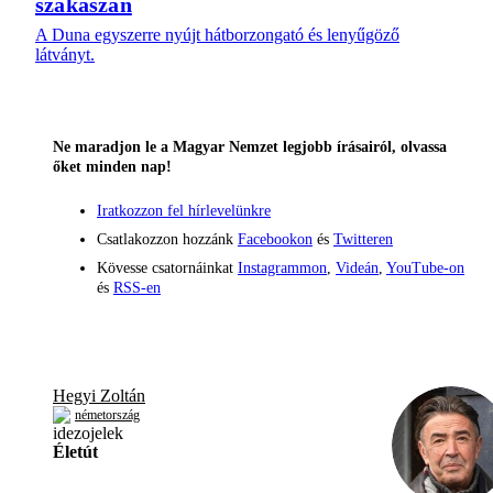
szakaszán
A Duna egyszerre nyújt hátborzongató és lenyűgöző
látványt.
Ne maradjon le a Magyar Nemzet legjobb írásairól, olvassa
őket minden nap!
Iratkozzon fel hírlevelünkre
Csatlakozzon hozzánk
Facebookon
és
Twitteren
Kövesse csatornáinkat
Instagrammon
,
Videán
,
YouTube-on
és
RSS-en
Hegyi Zoltán
németország
Életút