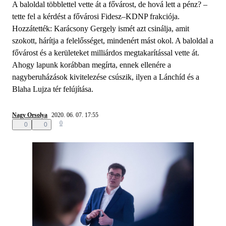
A baloldal többlettel vette át a fővárost, de hová lett a pénz? –
tette fel a kérdést a fővárosi Fidesz–KDNP frakciója.
Hozzátették: Karácsony Gergely ismét azt csinálja, amit
szokott, hárítja a felelősséget, mindenért mást okol. A baloldal a
fővárost és a kerületeket milliárdos megtakarítással vette át.
Ahogy lapunk korábban megírta, ennek ellenére a
nagyberuházások kivitelezése csúszik, ilyen a Lánchíd és a
Blaha Lujza tér felújítása.
Nagy Orsolya
2020. 06. 07. 17:55
0
0
0