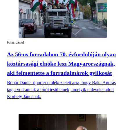
bohár dániel
Az 56-os forradalom 70. évfordulóján olyan
köztársasági elnöke lesz Magyarországnak,
aki felmentette a forradalmárok gyilkosát
Bohár Dániel riporter emlékeztetett arra, hogy Baka András
tagja volt annak a bírói testületnek, amelyik enlevelet adott
Korbely Jánosnak.