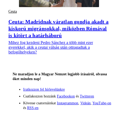
Ceuta
Ceuta: Madridnak váratlan gondja akadt a
kiskorú migránsokkal, miközben Rómával
is kitört a határháború
Mihez fog kezdeni Pedro Sánchez a több mint ezer
gyerekkel, akik a ceutai válság után ottragadtak a
befogóhelyeken?
Ne maradjon le a Magyar Nemzet legjobb írásairól, olvassa
őket minden nap!
Iratkozzon fel hírlevelünkre
Csatlakozzon hozzánk
Facebookon
és
Twitteren
Kövesse csatornáinkat
Instagrammon
,
Videán
,
YouTube-on
és
RSS-en