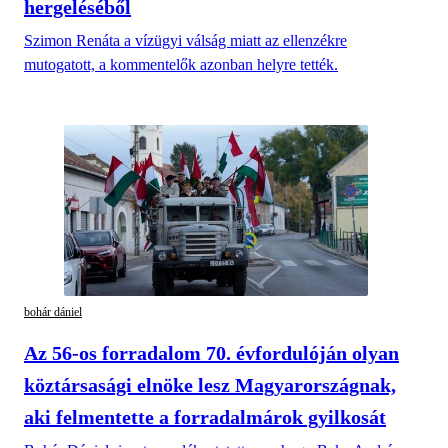
hergeléséből
Szimon Renáta a vízügyi válság miatt az ellenzékre
mutogatott, a kommentelők azonban helyre tették.
bohár dániel
Az 56-os forradalom 70. évfordulóján olyan
köztársasági elnöke lesz Magyarországnak,
aki felmentette a forradalmárok gyilkosát