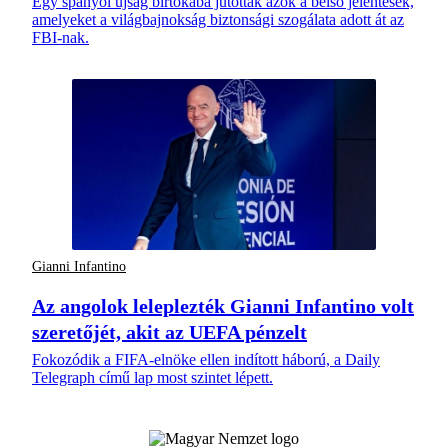
Egy spanyol újság birtokába jutottak azok a belső jelentések,
amelyeket a világbajnokság biztonsági szogálata adott át az
FBI-nak.
Gianni Infantino
Az angolok leleplezték Gianni Infantino volt
szeretőjét, akit az UEFA pénzelt
Fokozódik a FIFA-elnöke ellen indított háború, a Daily
Telegraph című lap most szintet lépett.