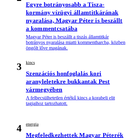
Egyre botrányosabb a Tisza-
kormány vízügyi államtitkárának
nyaralása, Magyar Péter is beszállt
a kommentcsatába
Magyar Péter is beszállt a tiszás államtitkár
botrányos nyaralása miatti kommentharcba, közben
öngólt lőve magának.
kincs
3
Szenzációs honfoglalás kori
aranyleletekre bukkantak Pest
vármegyében
A felbecsülhetetlen értékű kincs a korabeli elit
tagjaihoz tartozhatott.
energia
4
Megfeledkezhettek Magyar Péterék