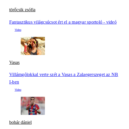
törőcsik zsófia
Fantasztikus világcsúcsot ért el a magyar sportoló - videó
Vasas
Villámgólokkal verte szét a Vasas a Zalaegerszeget az NB
I-ben
bohár dániel