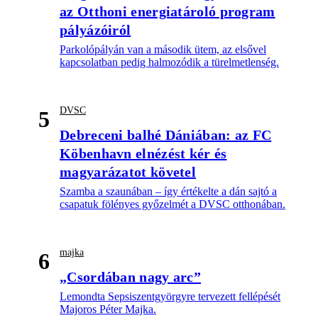
az Otthoni energiatároló program
pályázóiról
Parkolópályán van a második ütem, az elsővel
kapcsolatban pedig halmozódik a türelmetlenség.
DVSC
5
Debreceni balhé Dániában: az FC
Köbenhavn elnézést kér és
magyarázatot követel
Szamba a szaunában – így értékelte a dán sajtó a
csapatuk fölényes győzelmét a DVSC otthonában.
majka
6
„Csordában nagy arc”
Lemondta Sepsiszentgyörgyre tervezett fellépését
Majoros Péter Majka.