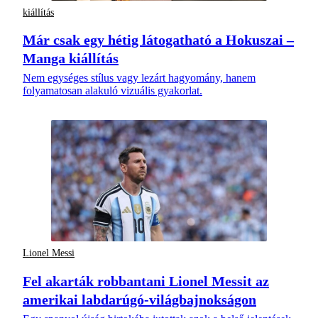
kiállítás
Már csak egy hétig látogatható a Hokuszai –
Manga kiállítás
Nem egységes stílus vagy lezárt hagyomány, hanem
folyamatosan alakuló vizuális gyakorlat.
Lionel Messi
Fel akarták robbantani Lionel Messit az
amerikai labdarúgó-világbajnokságon