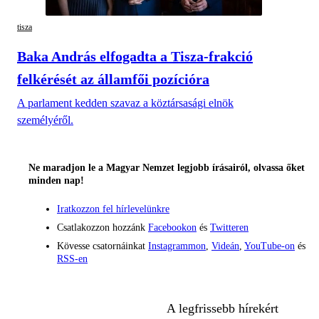
tisza
Baka András elfogadta a Tisza-frakció
felkérését az államfői pozícióra
A parlament kedden szavaz a köztársasági elnök
személyéről.
Ne maradjon le a Magyar Nemzet legjobb írásairól, olvassa őket
minden nap!
Iratkozzon fel hírlevelünkre
Csatlakozzon hozzánk
Facebookon
és
Twitteren
Kövesse csatornáinkat
Instagrammon
,
Videán
,
YouTube-on
és
RSS-en
A legfrissebb hírekért