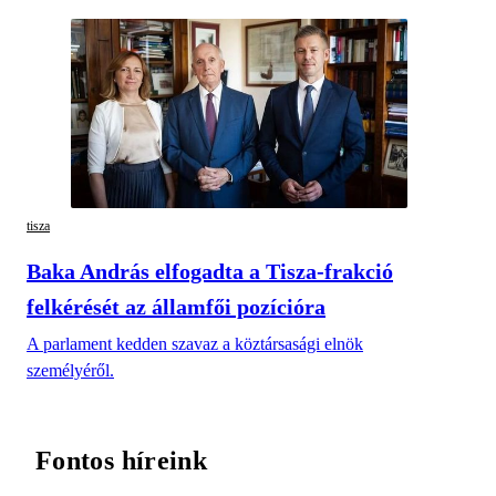
tisza
Baka András elfogadta a Tisza-frakció
felkérését az államfői pozícióra
A parlament kedden szavaz a köztársasági elnök
személyéről.
Fontos híreink