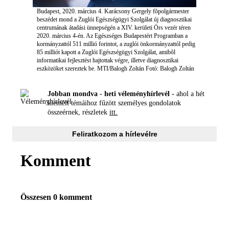
Budapest, 2020. március 4. Karácsony Gergely fõpolgármester
beszédet mond a Zuglói Egészségügyi Szolgálat új diagnosztikai
centrumának átadási ünnepségén a XIV. kerületi Örs vezér téren
2020. március 4-én. Az Egészséges Budapestért Programban a
kormányzattól 511 millió forintot, a zuglói önkormányzattól pedig
85 milliót kapott a Zuglói Egészségügyi Szolgálat, amibõl
informatikai fejlesztést hajtottak végre, illetve diagnosztikai
eszközöket szereztek be. MTI/Balogh Zoltán
Fotó: Balogh Zoltán
Jobban mondva - heti véleményhírlevél -
ahol a hét
kiemelt témáihoz fűzött személyes gondolatok
összeérnek, részletek
itt.
Feliratkozom a hírlevélre
Komment
Összesen 0 komment