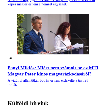
képes megtestesíteni a nemzet egységét.
mti
Panyi Miklós: Miért nem számolt be az MTI
Magyar Péter kínos magyarázkodásáról?
A vízügyi államtitkár botránya nem érdekelte a távirati
irodát.
Külföldi híreink