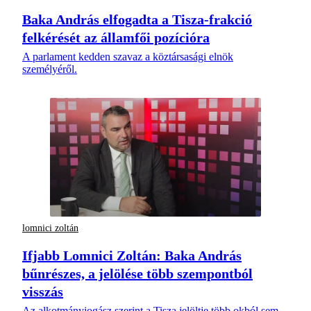
Baka András elfogadta a Tisza-frakció
felkérését az államfői pozícióra
A parlament kedden szavaz a köztársasági elnök
személyéről.
lomnici zoltán
Ifjabb Lomnici Zoltán: Baka András
bűnrészes, a jelölése több szempontból
visszás
Az alkotmányjogász szerint a Tisza jelöltje több okból sem