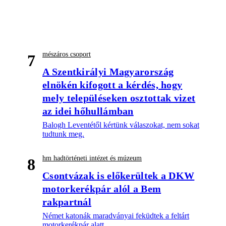
mészáros csoport
7
A Szentkirályi Magyarország
elnökén kifogott a kérdés, hogy
mely településeken osztottak vizet
az idei hőhullámban
Balogh Leventétől kértünk válaszokat, nem sokat
tudtunk meg.
hm hadtörténeti intézet és múzeum
8
Csontvázak is előkerültek a DKW
motorkerékpár alól a Bem
rakpartnál
Német katonák maradványai feküdtek a feltárt
motorkerékpár alatt.