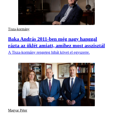
Tisza-kormány
Baka András 2011-ben még nagy hanggal
rázta az öklét amiatt, amihez most asszisztál
A Tisza-kormány rengeteg hibát követ el egyszerre.
Magyar Péter