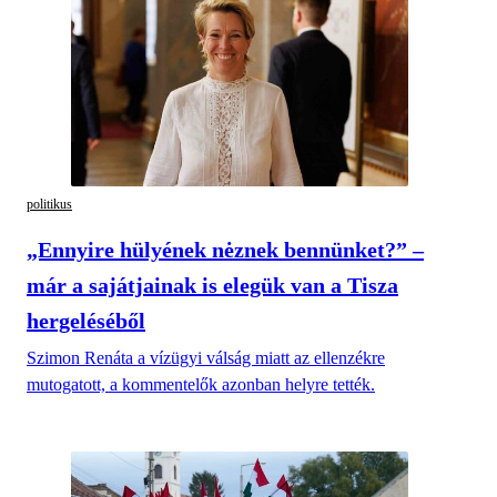
politikus
„Ennyire hülyének nėznek bennünket?” –
már a sajátjainak is elegük van a Tisza
hergeléséből
Szimon Renáta a vízügyi válság miatt az ellenzékre
mutogatott, a kommentelők azonban helyre tették.