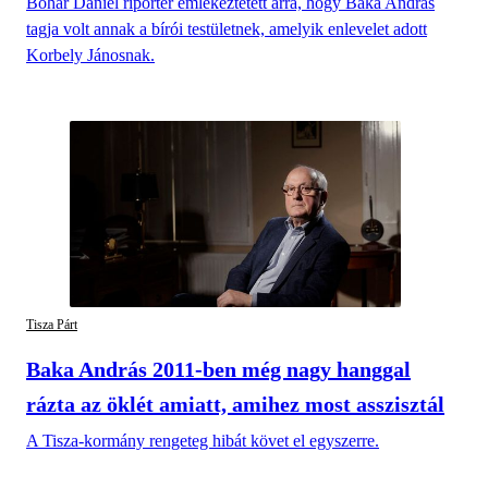
Bohár Dániel riporter emlékeztetett arra, hogy Baka András
tagja volt annak a bírói testületnek, amelyik enlevelet adott
Korbely Jánosnak.
Tisza Párt
Baka András 2011-ben még nagy hanggal
rázta az öklét amiatt, amihez most asszisztál
A Tisza-kormány rengeteg hibát követ el egyszerre.