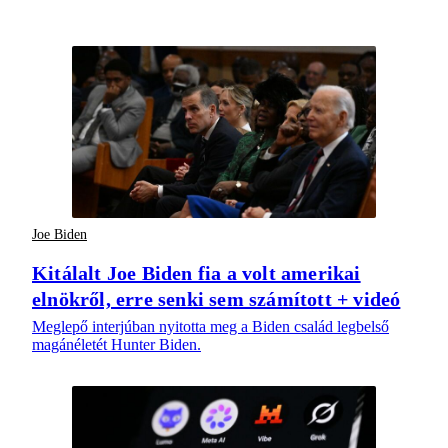
Joe Biden
Kitálalt Joe Biden fia a volt amerikai
elnökről, erre senki sem számított + videó
Meglepő interjúban nyitotta meg a Biden család legbelső
magánéletét Hunter Biden.