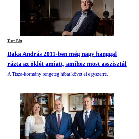
Tisza Párt
Baka András 2011-ben még nagy hanggal
rázta az öklét amiatt, amihez most asszisztál
A Tisza-kormány rengeteg hibát követ el egyszerre.