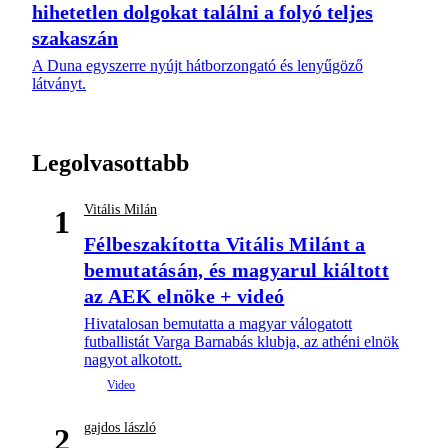
hihetetlen dolgokat találni a folyó teljes
szakaszán
A Duna egyszerre nyújt hátborzongató és lenyűgöző
látványt.
Legolvasottabb
Vitális Milán
1
Félbeszakította Vitális Milánt a
bemutatásán, és magyarul kiáltott
az AEK elnöke + videó
Hivatalosan bemutatta a magyar válogatott
futballistát Varga Barnabás klubja, az athéni elnök
nagyot alkotott.
gajdos lászló
2