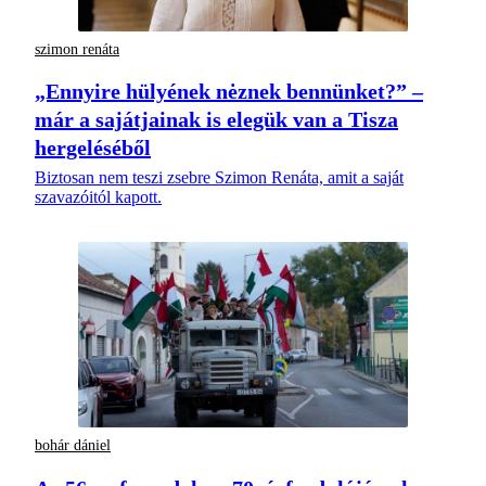
szimon renáta
„Ennyire hülyének nėznek bennünket?” –
már a sajátjainak is elegük van a Tisza
hergeléséből
Biztosan nem teszi zsebre Szimon Renáta, amit a saját
szavazóitól kapott.
bohár dániel