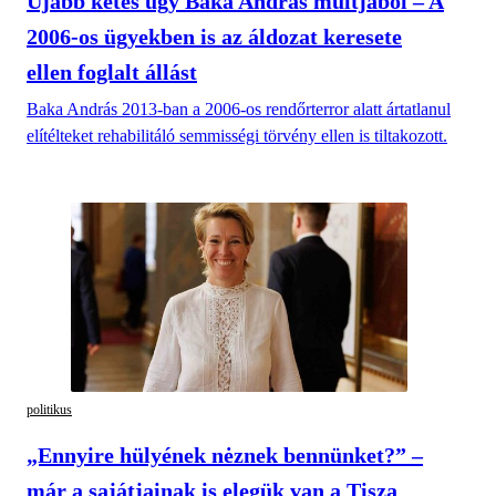
Újabb kétes ügy Baka András múltjából – A
2006-os ügyekben is az áldozat keresete
ellen foglalt állást
Baka András 2013-ban a 2006-os rendőrterror alatt ártatlanul
elítélteket rehabilitáló semmisségi törvény ellen is tiltakozott.
politikus
„Ennyire hülyének nėznek bennünket?” –
már a sajátjainak is elegük van a Tisza