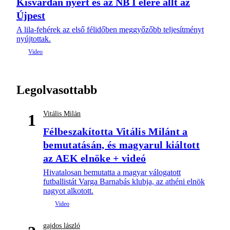
Kisvárdán nyert és az NB I élére állt az
Újpest
A lila-fehérek az első félidőben meggyőzőbb teljesítményt
nyújtottak.
Legolvasottabb
Vitális Milán
1
Félbeszakította Vitális Milánt a
bemutatásán, és magyarul kiáltott
az AEK elnöke + videó
Hivatalosan bemutatta a magyar válogatott
futballistát Varga Barnabás klubja, az athéni elnök
nagyot alkotott.
gajdos lászló