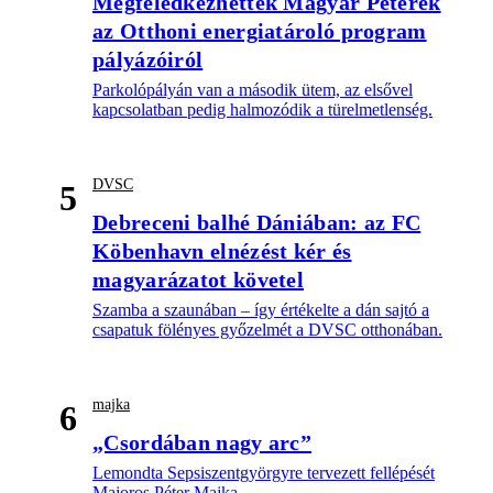
Megfeledkezhettek Magyar Péterék
az Otthoni energiatároló program
pályázóiról
Parkolópályán van a második ütem, az elsővel
kapcsolatban pedig halmozódik a türelmetlenség.
DVSC
5
Debreceni balhé Dániában: az FC
Köbenhavn elnézést kér és
magyarázatot követel
Szamba a szaunában – így értékelte a dán sajtó a
csapatuk fölényes győzelmét a DVSC otthonában.
majka
6
„Csordában nagy arc”
Lemondta Sepsiszentgyörgyre tervezett fellépését
Majoros Péter Majka.