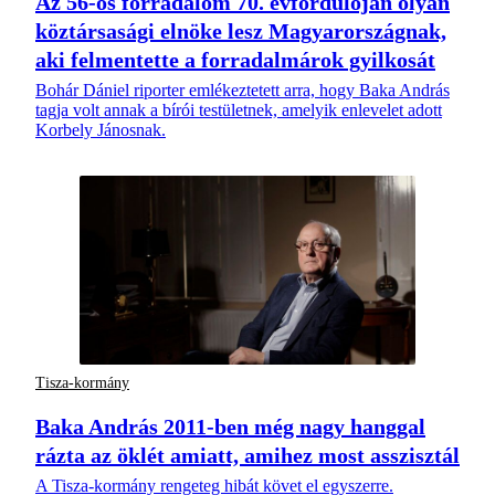
Az 56-os forradalom 70. évfordulóján olyan
köztársasági elnöke lesz Magyarországnak,
aki felmentette a forradalmárok gyilkosát
Bohár Dániel riporter emlékeztetett arra, hogy Baka András
tagja volt annak a bírói testületnek, amelyik enlevelet adott
Korbely Jánosnak.
Tisza-kormány
Baka András 2011-ben még nagy hanggal
rázta az öklét amiatt, amihez most asszisztál
A Tisza-kormány rengeteg hibát követ el egyszerre.