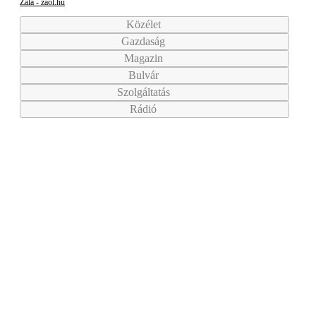
Zala - zaol.hu
Közélet
Gazdaság
Magazin
Bulvár
Szolgáltatás
Rádió