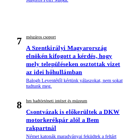
mészáros csoport
7
A Szentkirályi Magyarország
elnökén kifogott a kérdés, hogy
mely településeken osztottak vizet
az idei hőhullámban
Balogh Leventétől kértünk válaszokat, nem sokat
tudtunk meg.
hm hadtörténeti intézet és múzeum
8
Csontvázak is előkerültek a DKW
motorkerékpár alól a Bem
rakpartnál
Német katonák maradványai feküdtek a feltárt