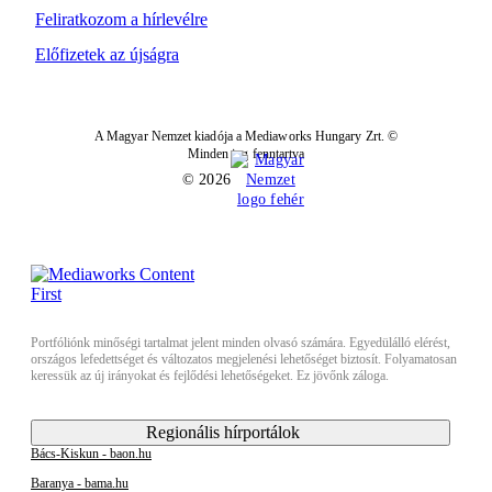
Feliratkozom a hírlevélre
Előfizetek az újságra
A Magyar Nemzet kiadója a Mediaworks Hungary Zrt. ©
Minden jog fenntartva
© 2026
Portfóliónk minőségi tartalmat jelent minden olvasó számára. Egyedülálló elérést,
országos lefedettséget és változatos megjelenési lehetőséget biztosít. Folyamatosan
keressük az új irányokat és fejlődési lehetőségeket. Ez jövőnk záloga.
Regionális hírportálok
Bács-Kiskun - baon.hu
Baranya - bama.hu