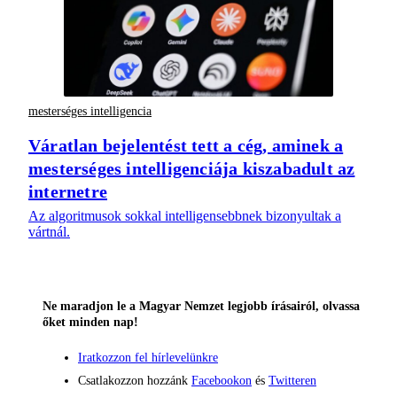
mesterséges intelligencia
Váratlan bejelentést tett a cég, aminek a
mesterséges intelligenciája kiszabadult az
internetre
Az algoritmusok sokkal intelligensebbnek bizonyultak a
vártnál.
Ne maradjon le a Magyar Nemzet legjobb írásairól, olvassa
őket minden nap!
Iratkozzon fel hírlevelünkre
Csatlakozzon hozzánk
Facebookon
és
Twitteren