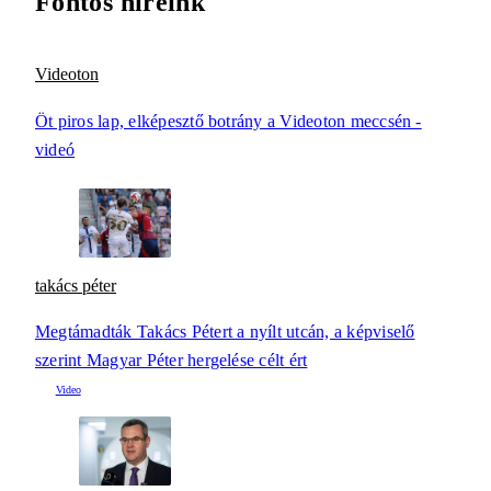
Fontos híreink
Videoton
Öt piros lap, elképesztő botrány a Videoton meccsén -
videó
takács péter
Megtámadták Takács Pétert a nyílt utcán, a képviselő
szerint Magyar Péter hergelése célt ért