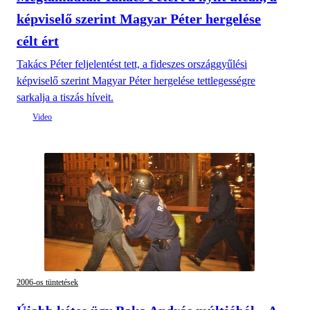
képviselő szerint Magyar Péter hergelése
célt ért
Takács Péter feljelentést tett, a fideszes országgyűlési
képviselő szerint Magyar Péter hergelése tettlegességre
sarkalja a tiszás híveit.
2006-os tüntetések