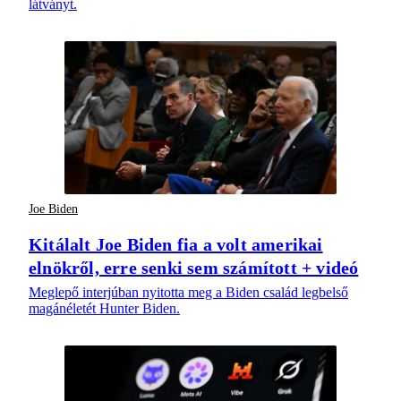
látványt.
Joe Biden
Kitálalt Joe Biden fia a volt amerikai
elnökről, erre senki sem számított + videó
Meglepő interjúban nyitotta meg a Biden család legbelső
magánéletét Hunter Biden.