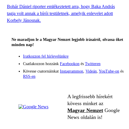
Bohár Dániel riporter emlékeztetett arra, hogy Baka András
tagja volt annak a bírói testületnek, amelyik enlevelet adott
Korbely Jánosnak.
Ne maradjon le a Magyar Nemzet legjobb írásairól, olvassa őket
minden nap!
Iratkozzon fel hírlevelünkre
Csatlakozzon hozzánk
Facebookon
és
Twitteren
Kövesse csatornáinkat
Instagrammon
,
Videán
,
YouTube-on
és
RSS-en
A legfrissebb hírekért
kövess minket az
Magyar Nemzet
Google
News oldalán is!