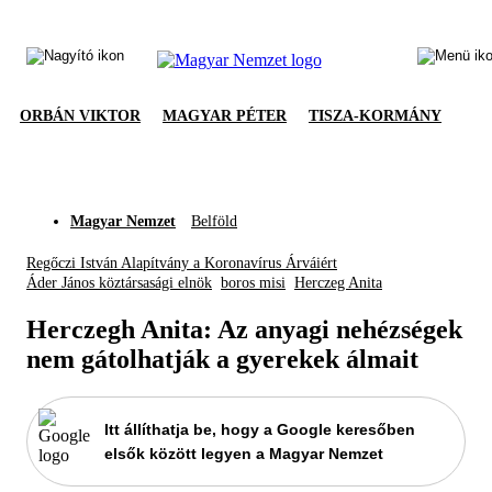
ORBÁN VIKTOR
MAGYAR PÉTER
TISZA-KORMÁNY
Magyar Nemzet
Belföld
Regőczi István Alapítvány a Koronavírus Árváiért
Áder János köztársasági elnök
boros misi
Herczeg Anita
Herczegh Anita: Az anyagi nehézségek
nem gátolhatják a gyerekek álmait
Itt állíthatja be, hogy a Google keresőben
elsők között legyen a Magyar Nemzet