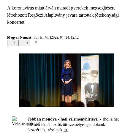
A koronavírus miatt árván maradt gyerekek megsegítésére
létrehozott Regőczi Alapítvány javára tartottak jótékonysági
koncertet.
Magyar Nemzet
Forrás: MTI
2022. 04. 14. 12:12
0
0
0
Jobban mondva - heti véleményhírlevél -
ahol a hét
kiemelt témáihoz fűzött személyes gondolatok
összeérnek, részletek
itt.