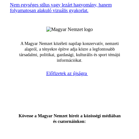
Nem egységes stílus vagy lezárt hagyomány, hanem
folyamatosan alakuló vizuális gyakorlat.
A Magyar Nemzet közéleti napilap konzervatív, nemzeti
alapról, a tényekre építve adja közre a legfontosabb
társadalmi, politikai, gazdasági, kulturális és sport témájú
információkat.
Előfizetek az újságra
Kövesse a Magyar Nemzet híreit a közösségi médiában
és csatornáinkon: