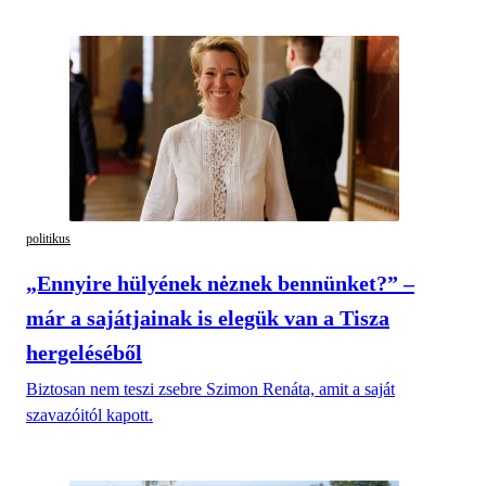
politikus
„Ennyire hülyének nėznek bennünket?” –
már a sajátjainak is elegük van a Tisza
hergeléséből
Biztosan nem teszi zsebre Szimon Renáta, amit a saját
szavazóitól kapott.