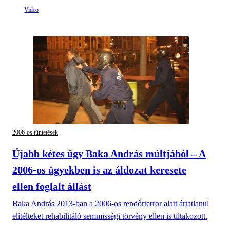
2006-os tüntetések
Újabb kétes ügy Baka András múltjából – A
2006-os ügyekben is az áldozat keresete
ellen foglalt állást
Baka András 2013-ban a 2006-os rendőrterror alatt ártatlanul
elítélteket rehabilitáló semmisségi törvény ellen is tiltakozott.