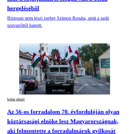
hergeléséből
Biztosan nem teszi zsebre Szimon Renáta, amit a saját
szavazóitól kapott.
bohár dániel
Az 56-os forradalom 70. évfordulóján olyan
köztársasági elnöke lesz Magyarországnak,
aki felmentette a forradalmárok gyilkosát