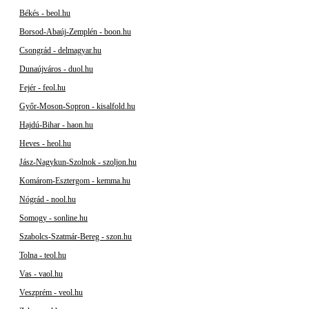
Békés - beol.hu
Borsod-Abaúj-Zemplén - boon.hu
Csongrád - delmagyar.hu
Dunaújváros - duol.hu
Fejér - feol.hu
Győr-Moson-Sopron - kisalfold.hu
Hajdú-Bihar - haon.hu
Heves - heol.hu
Jász-Nagykun-Szolnok - szoljon.hu
Komárom-Esztergom - kemma.hu
Nógrád - nool.hu
Somogy - sonline.hu
Szabolcs-Szatmár-Bereg - szon.hu
Tolna - teol.hu
Vas - vaol.hu
Veszprém - veol.hu