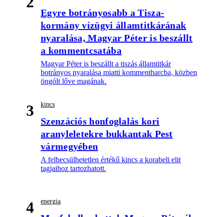
2
Egyre botrányosabb a Tisza-
kormány vízügyi államtitkárának
nyaralása, Magyar Péter is beszállt
a kommentcsatába
Magyar Péter is beszállt a tiszás államtitkár
botrányos nyaralása miatti kommentharcba, közben
öngólt lőve magának.
kincs
3
Szenzációs honfoglalás kori
aranyleletekre bukkantak Pest
vármegyében
A felbecsülhetetlen értékű kincs a korabeli elit
tagjaihoz tartozhatott.
energia
4