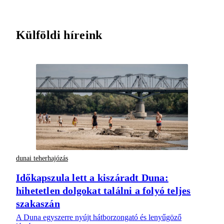
Külföldi híreink
dunai teherhajózás
Időkapszula lett a kiszáradt Duna:
hihetetlen dolgokat találni a folyó teljes
szakaszán
A Duna egyszerre nyújt hátborzongató és lenyűgöző