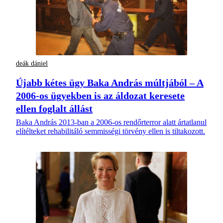
deák dániel
Újabb kétes ügy Baka András múltjából – A
2006-os ügyekben is az áldozat keresete
ellen foglalt állást
Baka András 2013-ban a 2006-os rendőrterror alatt ártatlanul
elítélteket rehabilitáló semmisségi törvény ellen is tiltakozott.