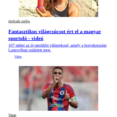
törőcsik zsófia
Fantasztikus világcsúcsot ért el a magyar
sportoló - videó
107 méter az új merülési világrekord, amely a horvátországi
Lastovóban született meg.
Vasas