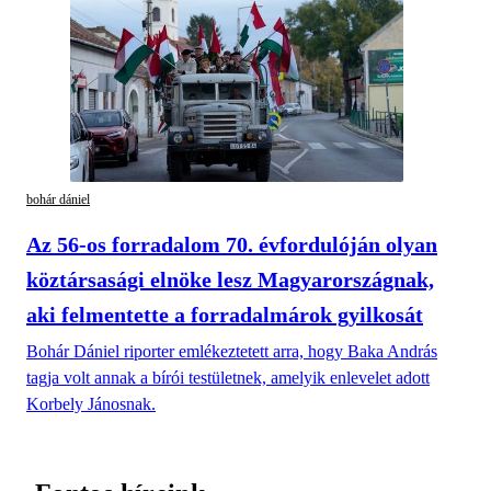
bohár dániel
Az 56-os forradalom 70. évfordulóján olyan
köztársasági elnöke lesz Magyarországnak,
aki felmentette a forradalmárok gyilkosát
Bohár Dániel riporter emlékeztetett arra, hogy Baka András
tagja volt annak a bírói testületnek, amelyik enlevelet adott
Korbely Jánosnak.