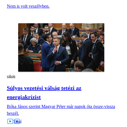
Nem is volt veszélyben.
válság
Súlyos vezetési válság tetézi az
energiakrízist
Bóka János szerint Magyar Péter már napok óta össze-vissza
beszél.