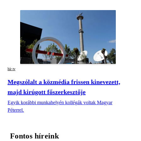
hír tv
Megszólalt a közmédia frissen kinevezett,
majd kirúgott főszerkesztője
Egyik korábbi munkahelyén kollégák voltak Magyar
Péterrel.
Fontos híreink