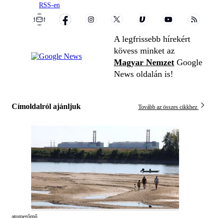
RSS-en
A legfrissebb hírekért
kövess minket az
Magyar Nemzet
Google
News oldalán is!
Címoldalról ajánljuk
Tovább az összes cikkhez
atomerőmű