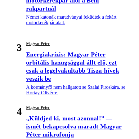
motorkerékpár alól a Bem
rakpartnál
Német katonák maradványai feküdtek a feltárt
motorkerékpár alatt.
Magyar Péter
3
Energiakrízis: Magyar Péter
orbitális hazugsággal állt elő, ezt
csak a legelvakultabb Tisza-hívek
veszik be
A kormányfő nem hallgatott se Szalai Piroskára, se
Hortay Olivérre.
Magyar Péter
4
„Küldjed ki, most azonnal!” —
ismét bekapcsolva maradt Magyar
Péter mikrofonja