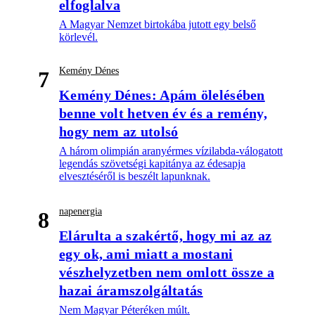
elfoglalva
A Magyar Nemzet birtokába jutott egy belső
körlevél.
Kemény Dénes
7
Kemény Dénes: Apám ölelésében
benne volt hetven év és a remény,
hogy nem az utolsó
A három olimpián aranyérmes vízilabda-válogatott
legendás szövetségi kapitánya az édesapja
elvesztéséről is beszélt lapunknak.
napenergia
8
Elárulta a szakértő, hogy mi az az
egy ok, ami miatt a mostani
vészhelyzetben nem omlott össze a
hazai áramszolgáltatás
Nem Magyar Péteréken múlt.