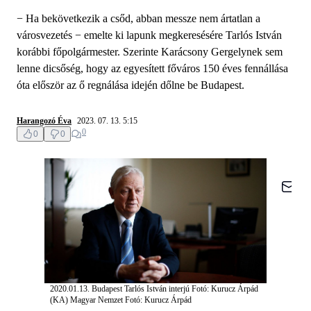
− Ha bekövetkezik a csőd, abban messze nem ártatlan a
városvezetés − emelte ki lapunk megkeresésére Tarlós István
korábbi főpolgármester. Szerinte Karácsony Gergelynek sem
lenne dicsőség, hogy az egyesített főváros 150 éves fennállása
óta először az ő regnálása idején dőlne be Budapest.
Harangozó Éva
2023. 07. 13. 5:15
0
0
0
2020.01.13. Budapest Tarlós István interjú Fotó: Kurucz Árpád
(KA) Magyar Nemzet
Fotó: Kurucz Árpád