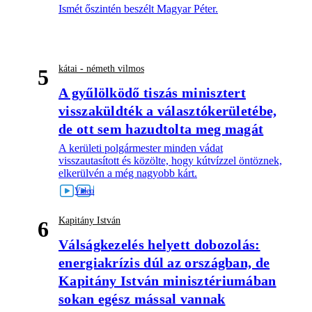
Ismét őszintén beszélt Magyar Péter.
kátai - németh vilmos
5
A gyűlölködő tiszás minisztert
visszaküldték a választókerületébe,
de ott sem hazudtolta meg magát
A kerületi polgármester minden vádat
visszautasított és közölte, hogy kútvízzel öntöznek,
elkerülvén a még nagyobb kárt.
Kapitány István
6
Válságkezelés helyett dobozolás:
energiakrízis dúl az országban, de
Kapitány István minisztériumában
sokan egész mással vannak