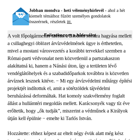
Jobban mondva - heti véleményhírlevél -
ahol a hét
kiemelt témáihoz fűzött személyes gondolatok
összeérnek, részletek
itt.
Feliratkozom a hírlevélre
A volt főpolgármester szerint a Biodóm sorsára hagyása mellett
a csillaghegyi öblözet árvízvédelmének ügye is érthetetlen,
mivel a mostani városvezetés a korábbi tervekkel szemben a
Római-parti védvonalat nem közvetlenül a partszakaszon
alakíttatná ki, hanem a Nánási úton, így a területen lévő
vendéglátóhelyek és a szabadidőparkok továbbra is közvetlen
árvíznek lesznek kitéve. − Mi egy árvízvédelmi műtárgy építési
projektjét indítottuk el, amit a sötétzöldek tájvédelmi
beruházássá deformáltak. Hat komoly szakvélemény foglalt
állást a hullámtéri megoldás mellett. Karácsonyék vagy tíz éve
erőltetik, hogy „ők tudják”, miszerint a védműnek a Királyok
útján kell épülnie − emelte ki Tarlós István.
Hozzátette: ehhez képest az eltelt négy évük alatt még kész