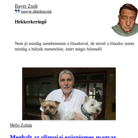
Bayer Zsolt
magyar államkincstár
Hekkerkeringő
Nem jó mindig szembemenni a fősodorral, de mivel a fősodor szinte
mindig a hülyék menetelése, ezért mégis felemelő.
Melis Zoltán
Meghalt az olimpiai ezüstérmes magyar