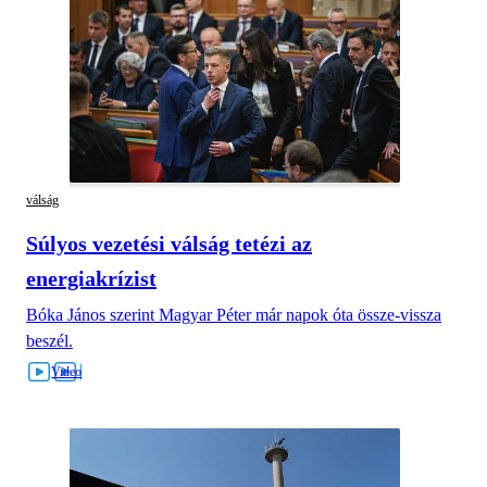
válság
Súlyos vezetési válság tetézi az
energiakrízist
Bóka János szerint Magyar Péter már napok óta össze-vissza
beszél.