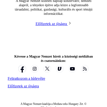
A Magyar Nemzet közéleti napilap konzervatív, nemzeti
alapról, a tényekre építve adja közre a legfontosabb
társadalmi, politikai, gazdasági, kulturális és sport témájú
információkat.
Előfizetek az újságra
Kövesse a Magyar Nemzet híreit a közösségi médiában
és csatornáinkon:
Feliratkozom a hírlevélre
Előfizetek az újságra
A Magyar Nemzet kiadója a Mediaworks Hungary Zrt. ©