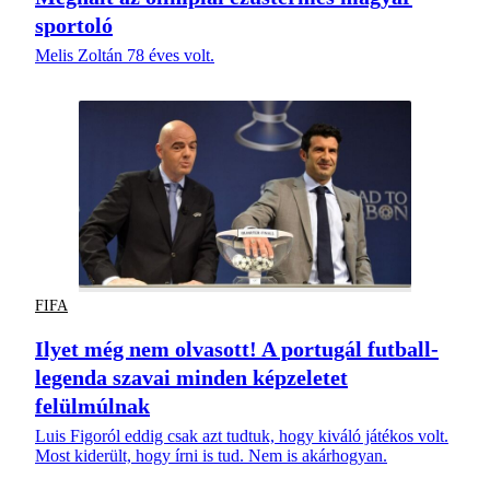
sportoló
Melis Zoltán 78 éves volt.
FIFA
Ilyet még nem olvasott! A portugál futball-
legenda szavai minden képzeletet
felülmúlnak
Luis Figoról eddig csak azt tudtuk, hogy kiváló játékos volt.
Most kiderült, hogy írni is tud. Nem is akárhogyan.