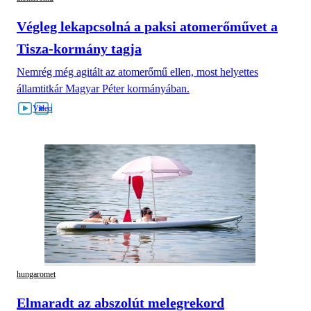
Végleg lekapcsolná a paksi atomerőművet a
Tisza-kormány tagja
Nemrég még agitált az atomerőmű ellen, most helyettes
államtitkár Magyar Péter kormányában.
hungaromet
Elmaradt az abszolút melegrekord