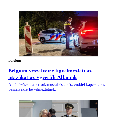
Belgium
Belgium veszélyeire figyelmezteti az
utazókat az Egyesült Államok
A bűnözéssel, a terrorizmussal és a közrenddel kapcsolatos
veszélyekre figyelmeztetnek.