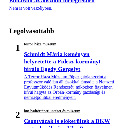
Elmaradt az abszolút melegrekord
Nem is volt veszélyben.
Legolvasottabb
terror háza múzeum
1
Schmidt Mária keményen
helyretette a Fidesz-kormányt
bíráló Egedy Gergelyt
A Terror Háza Múzeum főigazgatója szerint a
professzor valótlan állításokkal támadta a Nemzeti
Együttműködés Rendszerét, miközben figyelmen
kívül hagyta az Orbán-kormány gazdasági és
nemzetpolitikai eredményeit.
hm hadtörténeti intézet és múzeum
2
Csontvázak is előkerültek a DKW