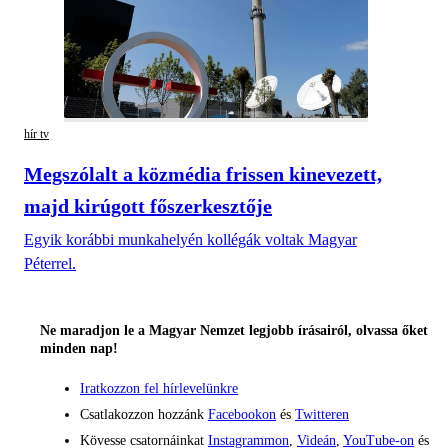
hír tv
Megszólalt a közmédia frissen kinevezett,
majd kirúgott főszerkesztője
Egyik korábbi munkahelyén kollégák voltak Magyar
Péterrel.
Ne maradjon le a Magyar Nemzet legjobb írásairól, olvassa őket
minden nap!
Iratkozzon fel hírlevelünkre
Csatlakozzon hozzánk
Facebookon
és
Twitteren
Kövesse csatornáinkat
Instagrammon
,
Videán
,
YouTube-on
és