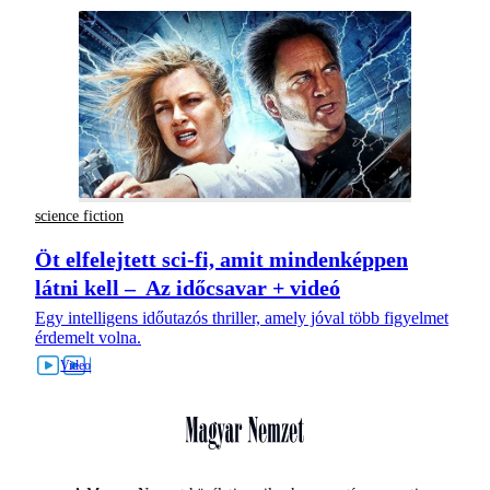
science fiction
Öt elfelejtett sci-fi, amit mindenképpen
látni kell – Az időcsavar + videó
Egy intelligens időutazós thriller, amely jóval több figyelmet
érdemelt volna.