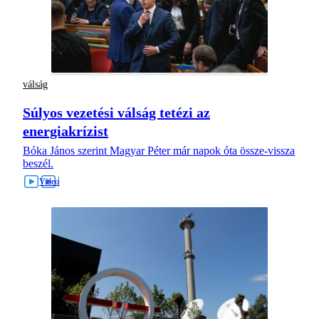
válság
Súlyos vezetési válság tetézi az
energiakrízist
Bóka János szerint Magyar Péter már napok óta össze-vissza
beszél.