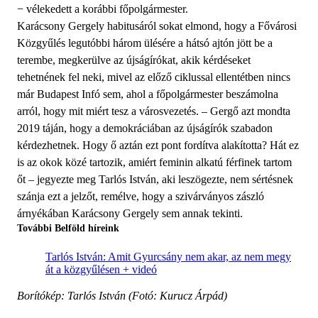
− vélekedett a korábbi főpolgármester.
Karácsony Gergely habitusáról sokat elmond, hogy a Fővárosi
Közgyűlés legutóbbi három ülésére a hátsó ajtón jött be a
terembe, megkerülve az újságírókat, akik kérdéseket
tehetnének fel neki, mivel az előző ciklussal ellentétben nincs
már Budapest Infó sem, ahol a főpolgármester beszámolna
arról, hogy mit miért tesz a városvezetés. – Gergő azt mondta
2019 táján, hogy a demokráciában az újságírók szabadon
kérdezhetnek. Hogy ő aztán ezt pont fordítva alakította? Hát ez
is az okok közé tartozik, amiért feminin alkatú férfinek tartom
őt – jegyezte meg Tarlós István, aki leszögezte, nem sértésnek
szánja ezt a jelzőt, remélve, hogy a szivárványos zászló
árnyékában Karácsony Gergely sem annak tekinti.
További Belföld híreink
Tarlós István: Amit Gyurcsány nem akar, az nem megy
át a közgyűlésen + videó
Borítókép: Tarlós István (Fotó: Kurucz Árpád)