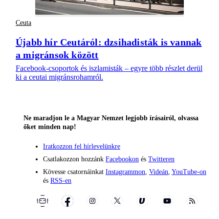
Ceuta
Újabb hír Ceutáról: dzsihadisták is vannak
a migránsok között
Facebook-csoportok és iszlamisták – egyre több részlet derül
ki a ceutai migránsrohamról.
Ne maradjon le a Magyar Nemzet legjobb írásairól, olvassa
őket minden nap!
Iratkozzon fel hírlevelünkre
Csatlakozzon hozzánk
Facebookon
és
Twitteren
Kövesse csatornáinkat
Instagrammon
,
Videán
,
YouTube-on
és
RSS-en