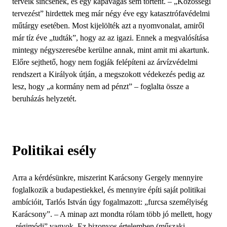
terveik sincsenek, és egy kapavágás sem történt. – „Közösségi
tervezést” hirdettek meg már négy éve egy katasztrófavédelmi
műtárgy esetében. Most kijelölték azt a nyomvonalat, amiről
már tíz éve „tudták”, hogy az az igazi. Ennek a megvalósítása
mintegy négyszeresébe kerülne annak, mint amit mi akartunk.
Előre sejthető, hogy nem fogják felépíteni az árvízvédelmi
rendszert a Királyok útján, a megszokott védekezés pedig az
lesz, hogy „a kormány nem ad pénzt” – foglalta össze a
beruházás helyzetét.
Politikai esély
Arra a kérdésünkre, miszerint Karácsony Gergely mennyire
foglalkozik a budapestiekkel, és mennyire építi saját politikai
ambícióit, Tarlós István úgy fogalmazott: „furcsa személyiség
Karácsony”. – A minap azt mondta rólam több jó mellett, hogy
„régimódi” vagyok. Ez bizonyos értelemben (műszaki