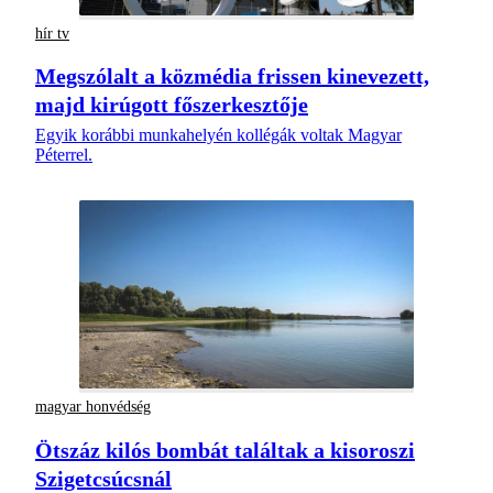
hír tv
Megszólalt a közmédia frissen kinevezett,
majd kirúgott főszerkesztője
Egyik korábbi munkahelyén kollégák voltak Magyar
Péterrel.
magyar honvédség
Ötszáz kilós bombát találtak a kisoroszi
Szigetcsúcsnál