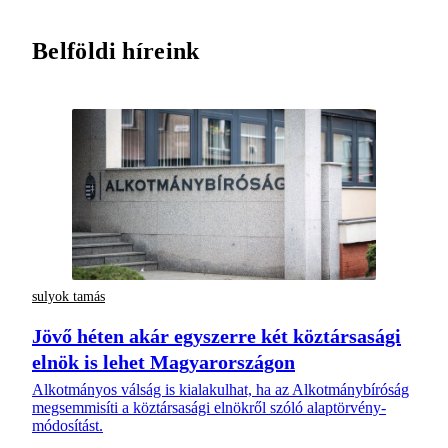
Belföldi híreink
sulyok tamás
Jövő héten akár egyszerre két köztársasági
elnök is lehet Magyarországon
Alkotmányos válság is kialakulhat, ha az Alkotmánybíróság
megsemmisíti a köztársasági elnökről szóló alaptörvény-
módosítást.