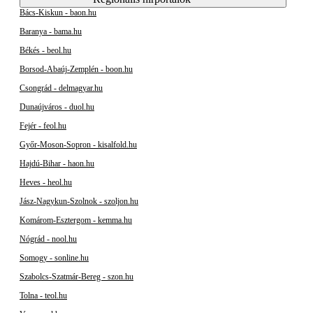
Bács-Kiskun - baon.hu
Baranya - bama.hu
Békés - beol.hu
Borsod-Abaúj-Zemplén - boon.hu
Csongrád - delmagyar.hu
Dunaújváros - duol.hu
Fejér - feol.hu
Győr-Moson-Sopron - kisalfold.hu
Hajdú-Bihar - haon.hu
Heves - heol.hu
Jász-Nagykun-Szolnok - szoljon.hu
Komárom-Esztergom - kemma.hu
Nógrád - nool.hu
Somogy - sonline.hu
Szabolcs-Szatmár-Bereg - szon.hu
Tolna - teol.hu