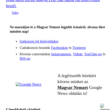
beszél.
Ne maradjon le a Magyar Nemzet legjobb írásairól, olvassa őket
minden nap!
Iratkozzon fel hírlevelünkre
Csatlakozzon hozzánk
Facebookon
és
Twitteren
Kövesse csatornáinkat
Instagrammon
,
Videán
,
YouTube-on
és
RSS-en
A legfrissebb hírekért
kövess minket az
Magyar Nemzet
Google
News oldalán is!
Címoldalról ajánljuk