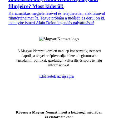
filmjeire? Most kiderül!
Karizmatikus megjelenésével és felejthetetlen alakításaival
filmtörténelmet írt. Tegye próbára a tudását, és derüljön ki,
mennyire ismeri Alain Delon legendás pályafutását!
A Magyar Nemzet közéleti napilap konzervatív, nemzeti
alapról, a tényekre építve adja közre a legfontosabb
társadalmi, politikai, gazdasági, kulturális és sport témájú
információkat.
Előfizetek az újságra
Kövesse a Magyar Nemzet híreit a közösségi médiában
és csatornáinkon: