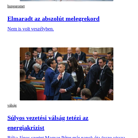
hungaromet
Elmaradt az abszolút melegrekord
Nem is volt veszélyben.
válság
Súlyos vezetési válság tetézi az
energiakrízist
Bóka János szerint Magyar Péter már napok óta össze-vissza