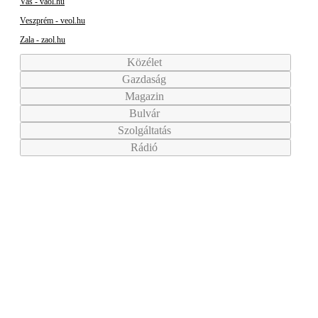
Vas - vaol.hu
Veszprém - veol.hu
Zala - zaol.hu
Közélet
Gazdaság
Magazin
Bulvár
Szolgáltatás
Rádió