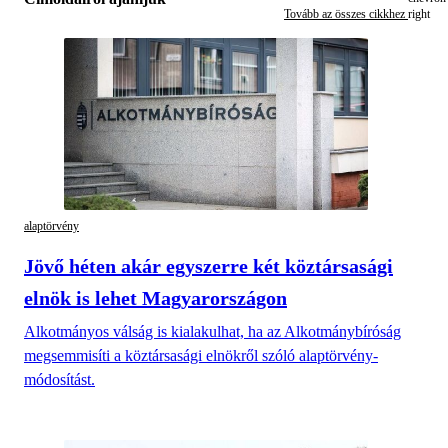
Tovább az összes cikkhez
alaptörvény
Jövő héten akár egyszerre két köztársasági
elnök is lehet Magyarországon
Alkotmányos válság is kialakulhat, ha az Alkotmánybíróság
megsemmisíti a köztársasági elnökről szóló alaptörvény-
módosítást.