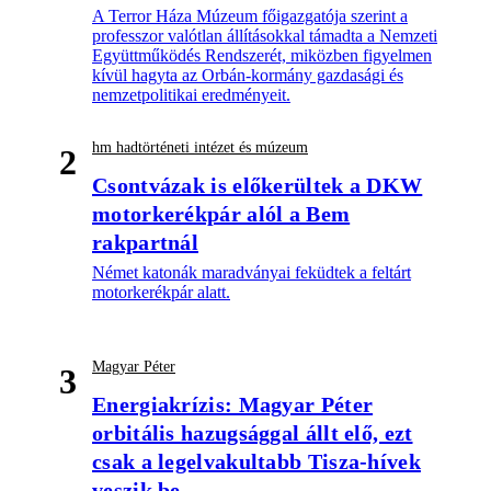
A Terror Háza Múzeum főigazgatója szerint a
professzor valótlan állításokkal támadta a Nemzeti
Együttműködés Rendszerét, miközben figyelmen
kívül hagyta az Orbán-kormány gazdasági és
nemzetpolitikai eredményeit.
hm hadtörténeti intézet és múzeum
2
Csontvázak is előkerültek a DKW
motorkerékpár alól a Bem
rakpartnál
Német katonák maradványai feküdtek a feltárt
motorkerékpár alatt.
Magyar Péter
3
Energiakrízis: Magyar Péter
orbitális hazugsággal állt elő, ezt
csak a legelvakultabb Tisza-hívek
veszik be