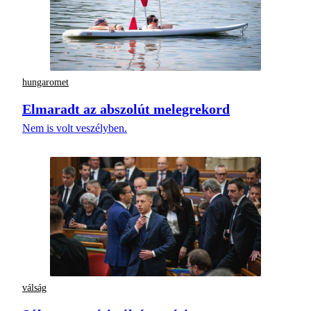
hungaromet
Elmaradt az abszolút melegrekord
Nem is volt veszélyben.
válság