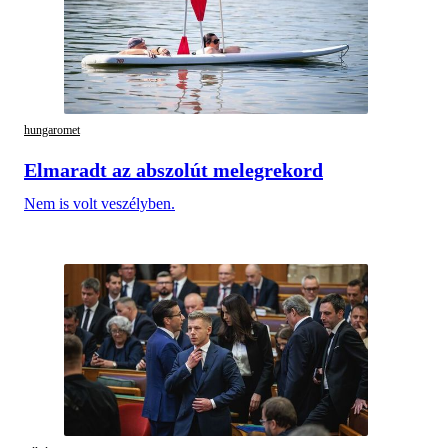
hungaromet
Elmaradt az abszolút melegrekord
Nem is volt veszélyben.