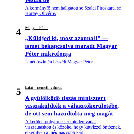
A kormányfő nem hallgatott se Szalai Piroskára, se
Hortay Olivérre.
Magyar Péter
4
„Küldjed ki, most azonnal!” —
ismét bekapcsolva maradt Magyar
Péter mikrofonja
Ismét őszintén beszélt Magyar Péter.
kátai - németh vilmos
5
A gyűlölködő tiszás minisztert
visszaküldték a választókerületébe,
de ott sem hazudtolta meg magát
A kerületi polgármester minden vádat
visszautasított és közölte, hogy kútvízzel öntöznek,
elkerülvén a még nagyobb kárt.