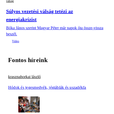
válság
Súlyos vezetési válság tetézi az
energiakrízist
Bóka János szerint Magyar Péter már napok óta össze-vissza
beszél.
Fontos híreink
krasznahorkai lászló
Hódok és jegesmedvék, jégtáblák és uszadékfa