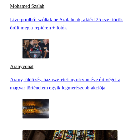
Mohamed Szalah
Liverpoolból szóltak be Szalahnak, akiért 25 ezer török
őrült meg a reptéren + fotók
Aranyvonat
Arany, üldözés, hazaszeretet: nyolcvan éve ért véget a
magyar történelem egyik legmerészebb akciója