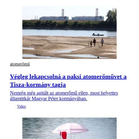
atomerőmű
Végleg lekapcsolná a paksi atomerőművet a
Tisza-kormány tagja
Nemrég még agitált az atomerőmű ellen, most helyettes
államtitkár Magyar Péter kormányában.