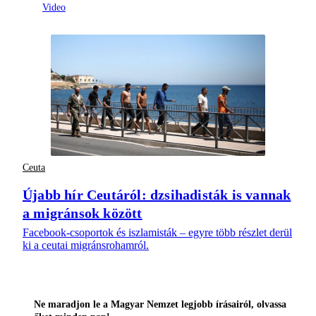
Ceuta
Újabb hír Ceutáról: dzsihadisták is vannak
a migránsok között
Facebook-csoportok és iszlamisták – egyre több részlet derül
ki a ceutai migránsrohamról.
Ne maradjon le a Magyar Nemzet legjobb írásairól, olvassa