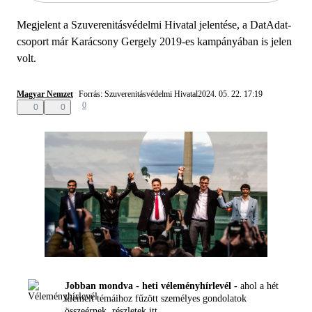
Megjelent a Szuverenitásvédelmi Hivatal jelentése, a DatAdat-
csoport már Karácsony Gergely 2019-es kampányában is jelen
volt.
Magyar Nemzet
Forrás: Szuverenitásvédelmi Hivatal
2024. 05. 22. 17:19
0
0
0
Jobban mondva - heti véleményhírlevél -
ahol a hét
kiemelt témáihoz fűzött személyes gondolatok
összeérnek, részletek
itt.