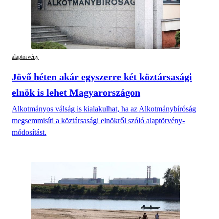
alaptörvény
Jövő héten akár egyszerre két köztársasági
elnök is lehet Magyarországon
Alkotmányos válság is kialakulhat, ha az Alkotmánybíróság
megsemmisíti a köztársasági elnökről szóló alaptörvény-
módosítást.