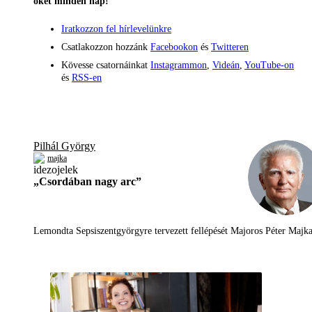
őket minden nap!
Iratkozzon fel hírlevelünkre
Csatlakozzon hozzánk
Facebookon
és
Twitteren
Kövesse csatornáinkat
Instagrammon
,
Videán
,
YouTube-on
és
RSS-en
Pilhál György
majka
„Csordában nagy arc”
Lemondta Sepsiszentgyörgyre tervezett fellépését Majoros Péter Majka