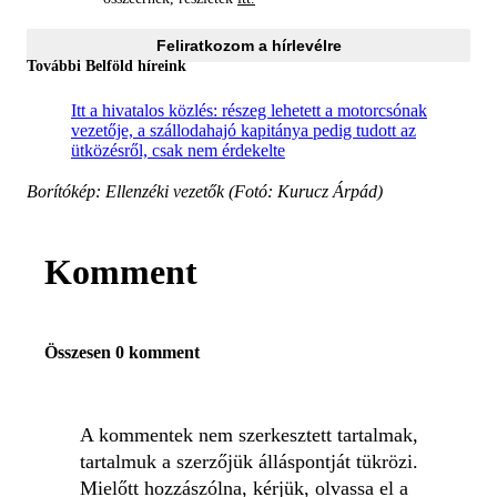
Feliratkozom a hírlevélre
További Belföld híreink
Itt a hivatalos közlés: részeg lehetett a motorcsónak
vezetője, a szállodahajó kapitánya pedig tudott az
ütközésről, csak nem érdekelte
Borítókép: Ellenzéki vezetők (Fotó: Kurucz Árpád)
Komment
Összesen 0 komment
A kommentek nem szerkesztett tartalmak,
tartalmuk a szerzőjük álláspontját tükrözi.
Mielőtt hozzászólna, kérjük, olvassa el a