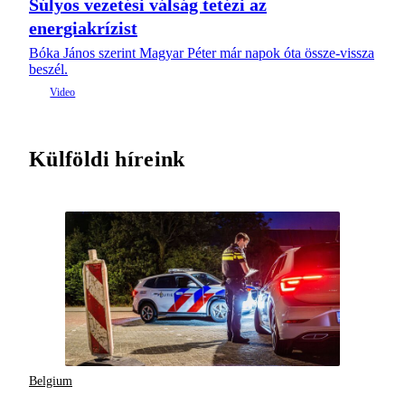
Súlyos vezetési válság tetézi az
energiakrízist
Bóka János szerint Magyar Péter már napok óta össze-vissza
beszél.
Külföldi híreink
Belgium