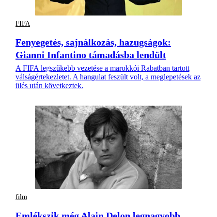
FIFA
Fenyegetés, sajnálkozás, hazugságok:
Gianni Infantino támadásba lendült
A FIFA legszűkebb vezetése a marokkói Rabatban tartott
válságértekezletet. A hangulat feszült volt, a meglepetések az
ülés után következtek.
film
Emlékszik még Alain Delon legnagyobb