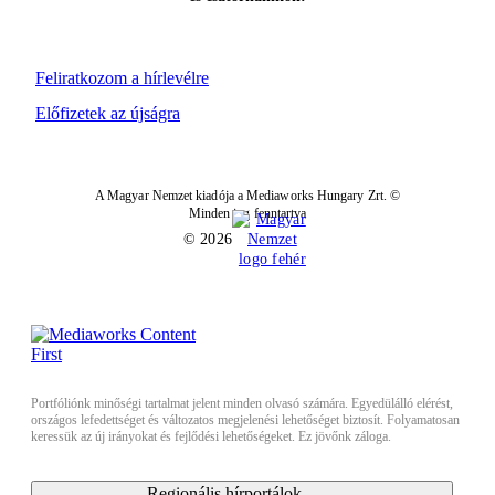
Feliratkozom a hírlevélre
Előfizetek az újságra
A Magyar Nemzet kiadója a Mediaworks Hungary Zrt. ©
Minden jog fenntartva
© 2026
Portfóliónk minőségi tartalmat jelent minden olvasó számára. Egyedülálló elérést,
országos lefedettséget és változatos megjelenési lehetőséget biztosít. Folyamatosan
keressük az új irányokat és fejlődési lehetőségeket. Ez jövőnk záloga.
Regionális hírportálok