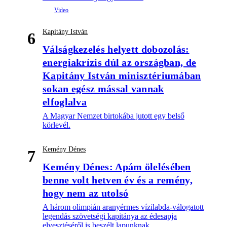
Kapitány István
6
Válságkezelés helyett dobozolás:
energiakrízis dúl az országban, de
Kapitány István minisztériumában
sokan egész mással vannak
elfoglalva
A Magyar Nemzet birtokába jutott egy belső
körlevél.
Kemény Dénes
7
Kemény Dénes: Apám ölelésében
benne volt hetven év és a remény,
hogy nem az utolsó
A három olimpián aranyérmes vízilabda-válogatott
legendás szövetségi kapitánya az édesapja
elvesztéséről is beszélt lapunknak.