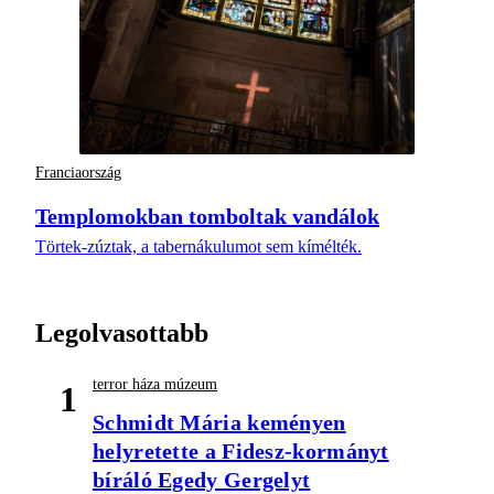
Franciaország
Templomokban tomboltak vandálok
Törtek-zúztak, a tabernákulumot sem kímélték.
Legolvasottabb
terror háza múzeum
1
Schmidt Mária keményen
helyretette a Fidesz-kormányt
bíráló Egedy Gergelyt