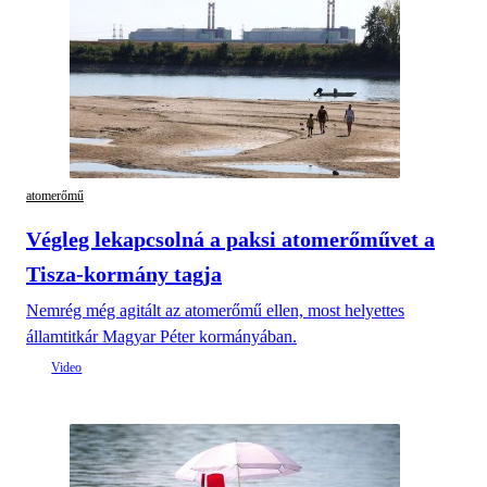
atomerőmű
Végleg lekapcsolná a paksi atomerőművet a
Tisza-kormány tagja
Nemrég még agitált az atomerőmű ellen, most helyettes
államtitkár Magyar Péter kormányában.