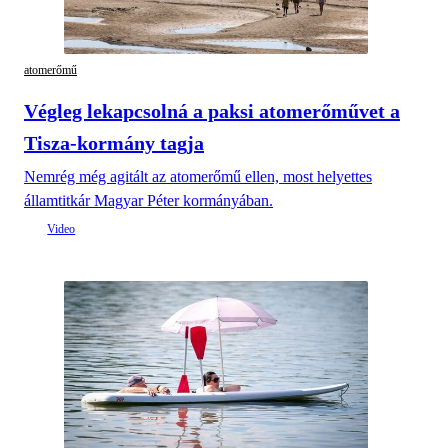
atomerőmű
Végleg lekapcsolná a paksi atomerőművet a
Tisza-kormány tagja
Nemrég még agitált az atomerőmű ellen, most helyettes
államtitkár Magyar Péter kormányában.