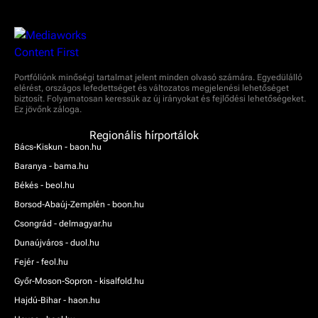
Portfóliónk minőségi tartalmat jelent minden olvasó számára. Egyedülálló
elérést, országos lefedettséget és változatos megjelenési lehetőséget
biztosít. Folyamatosan keressük az új irányokat és fejlődési lehetőségeket.
Ez jövőnk záloga.
Regionális hírportálok
Bács-Kiskun - baon.hu
Baranya - bama.hu
Békés - beol.hu
Borsod-Abaúj-Zemplén - boon.hu
Csongrád - delmagyar.hu
Dunaújváros - duol.hu
Fejér - feol.hu
Győr-Moson-Sopron - kisalfold.hu
Hajdú-Bihar - haon.hu