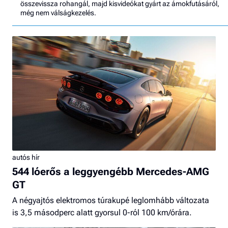
összevissza rohangál, majd kisvideókat gyárt az ámokfutásáról,
még nem válságkezelés.
autós hír
544 lóerős a leggyengébb Mercedes-AMG
GT
A négyajtós elektromos túrakupé leglomhább változata
is 3,5 másodperc alatt gyorsul 0-ról 100 km/órára.