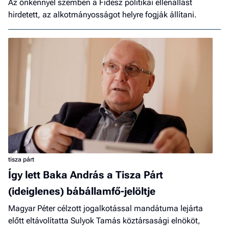
Az önkénnyel szemben a Fidesz politikai ellenállást
hirdetett, az alkotmányosságot helyre fogják állítani.
tisza párt
Így lett Baka András a Tisza Párt
(ideiglenes) bábállamfő-jelöltje
Magyar Péter célzott jogalkotással mandátuma lejárta
előtt eltávolítatta Sulyok Tamás köztársasági elnököt,