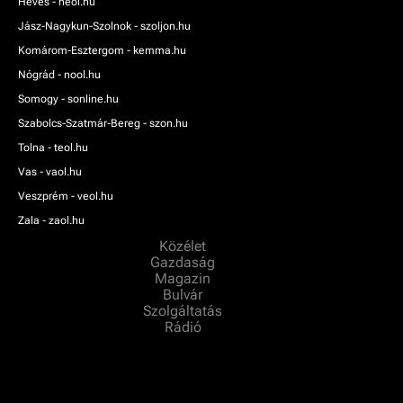
Heves - heol.hu
Jász-Nagykun-Szolnok - szoljon.hu
Komárom-Esztergom - kemma.hu
Nógrád - nool.hu
Somogy - sonline.hu
Szabolcs-Szatmár-Bereg - szon.hu
Tolna - teol.hu
Vas - vaol.hu
Veszprém - veol.hu
Zala - zaol.hu
Közélet
Gazdaság
Magazin
Bulvár
Szolgáltatás
Rádió