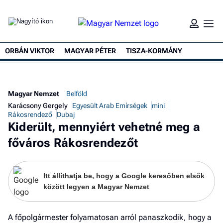
ORBÁN VIKTOR
MAGYAR PÉTER
TISZA-KORMÁNY
Magyar Nemzet
Belföld
Karácsony Gergely
Egyesült Arab Emírségek
mini
Rákosrendező
Dubaj
Kiderült, mennyiért vehetné meg a
főváros Rákosrendezőt
Itt állíthatja be, hogy a Google keresőben elsők
között legyen a Magyar Nemzet
A főpolgármester folyamatosan arról panaszkodik, hogy a