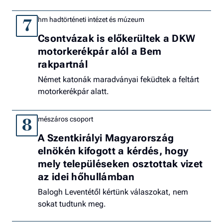
hm hadtörténeti intézet és múzeum
7
Csontvázak is előkerültek a DKW
motorkerékpár alól a Bem
rakpartnál
Német katonák maradványai feküdtek a feltárt
motorkerékpár alatt.
mészáros csoport
8
A Szentkirályi Magyarország
elnökén kifogott a kérdés, hogy
mely településeken osztottak vizet
az idei hőhullámban
Balogh Leventétől kértünk válaszokat, nem
sokat tudtunk meg.