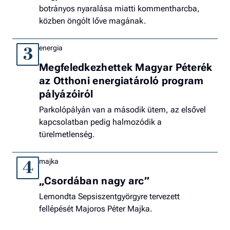
botrányos nyaralása miatti kommentharcba,
közben öngólt lőve magának.
energia
3
Megfeledkezhettek Magyar Péterék
az Otthoni energiatároló program
pályázóiról
Parkolópályán van a második ütem, az elsővel
kapcsolatban pedig halmozódik a
türelmetlenség.
majka
4
„Csordában nagy arc”
Lemondta Sepsiszentgyörgyre tervezett
fellépését Majoros Péter Majka.