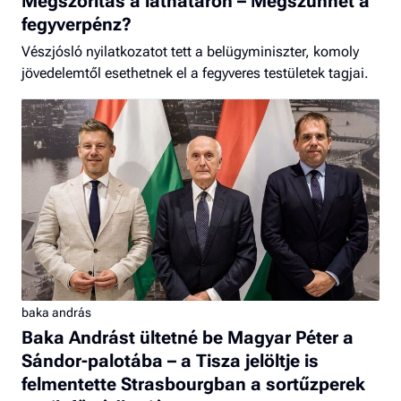
Megszorítás a láthatáron – Megszűnhet a
fegyverpénz?
Vészjósló nyilatkozatot tett a belügyminiszter, komoly
jövedelemtől esethetnek el a fegyveres testületek tagjai.
baka andrás
Baka Andrást ültetné be Magyar Péter a
Sándor-palotába – a Tisza jelöltje is
felmentette Strasbourgban a sortűzperek