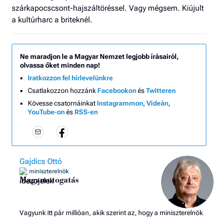
szárkapocscsont-hajszáltöréssel. Vagy mégsem. Kiújult
a kultúrharc a briteknél.
Ne maradjon le a Magyar Nemzet legjobb írásairól,
olvassa őket minden nap!
Iratkozzon fel hírlevelünkre
Csatlakozzon hozzánk
Facebookon
és
Twitteren
Kövesse csatornáinkat
Instagrammon
,
Videán
,
YouTube-on
és
RSS-en
Gajdics Ottó
miniszterelnök
Magamutogatás
Vagyunk itt pár millióan, akik szerint az, hogy a miniszterelnök