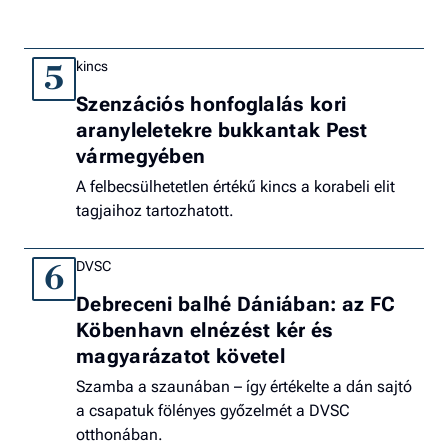
kincs
5
Szenzációs honfoglalás kori
aranyleletekre bukkantak Pest
vármegyében
A felbecsülhetetlen értékű kincs a korabeli elit
tagjaihoz tartozhatott.
DVSC
6
Debreceni balhé Dániában: az FC
Köbenhavn elnézést kér és
magyarázatot követel
Szamba a szaunában – így értékelte a dán sajtó
a csapatuk fölényes győzelmét a DVSC
otthonában.