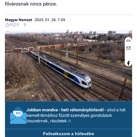
fővárosnak nincs pénze.
Magyar Nemzet
2025. 01. 28. 7:09
0
0
0
Jobban mondva - heti véleményhírlevél -
ahol a hét
Job
kiemelt témáihoz fűzött személyes gondolatok
összeérnek, részletek
itt.
- he
vél
Feliratkozom a hírlevélre