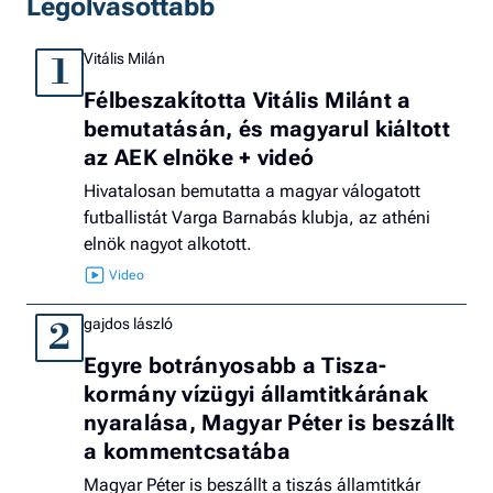
Legolvasottabb
Vitális Milán
1
Félbeszakította Vitális Milánt a
bemutatásán, és magyarul kiáltott
az AEK elnöke + videó
Hivatalosan bemutatta a magyar válogatott
futballistát Varga Barnabás klubja, az athéni
elnök nagyot alkotott.
gajdos lászló
2
Egyre botrányosabb a Tisza-
kormány vízügyi államtitkárának
nyaralása, Magyar Péter is beszállt
a kommentcsatába
Magyar Péter is beszállt a tiszás államtitkár