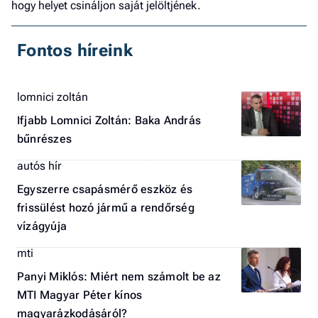
hogy helyet csináljon saját jelöltjének.
Fontos híreink
lomnici zoltán
Ifjabb Lomnici Zoltán: Baka András
bűnrészes
autós hír
Egyszerre csapásmérő eszköz és
frissülést hozó jármű a rendőrség
vízágyúja
mti
Panyi Miklós: Miért nem számolt be az
MTI Magyar Péter kínos
magyarázkodásáról?