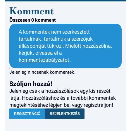
F
Komment
a 
Összesen 0 komment
A kommentek nem szerkesztett
tartalmak, tartalmuk a szerzőjük
álláspontját tükrözi. Mielőtt hozzászólna,
kérjük, olvassa el a
kommentszabályzatot
.
Jelenleg nincsenek kommentek.
Szóljon hozzá!
Jelenleg csak a hozzászólások egy kis részét
látja. Hozzászóláshoz és a további kommentek
megtekintéséhez lépjen be, vagy regisztráljon!
REGISZTRÁCIÓ
BEJELENTKEZÉS