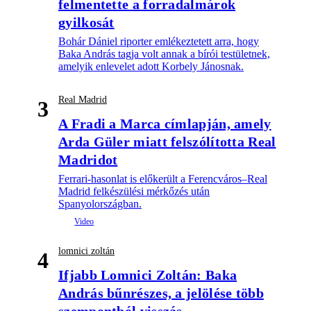
felmentette a forradalmárok
gyilkosát
Bohár Dániel riporter emlékeztetett arra, hogy
Baka András tagja volt annak a bírói testületnek,
amelyik enlevelet adott Korbely Jánosnak.
Real Madrid
3
A Fradi a Marca címlapján, amely
Arda Güler miatt felszólította Real
Madridot
Ferrari-hasonlat is előkerült a Ferencváros–Real
Madrid felkészülési mérkőzés után
Spanyolországban.
lomnici zoltán
4
Ifjabb Lomnici Zoltán: Baka
András bűnrészes, a jelölése több