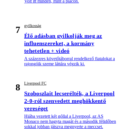
Volt itt minden, mint a piacon.
gyilkosság
7
Élő adásban gyilkolják meg az
influenszereket, a kormány
tehetetlen + videó
A százezres követőtáborral rendelkező fiatalokat a
rajongóik szeme láttára végzik ki.
Liverpool FC
8
Szoboszlait lecserélték, a Liverpool
2-0-ról szenvedett meghökkentő
vereséget
Hiába vezetett két góllal a Liverpool, az AS
Monaco nem hagyta magát és a második félidőben
sokkal jobban játszva megnyerte a meccset.