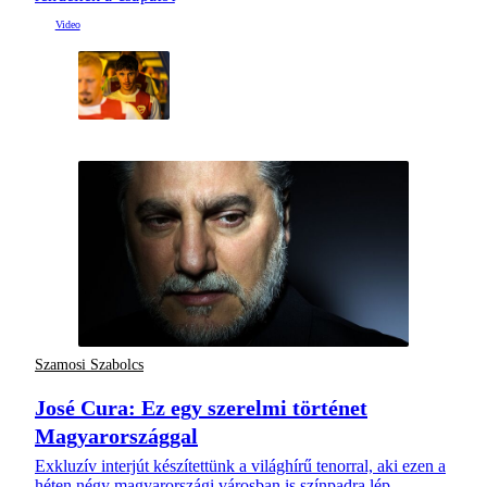
Szamosi Szabolcs
José Cura: Ez egy szerelmi történet
Magyarországgal
Exkluzív interjút készítettünk a világhírű tenorral, aki ezen a
héten négy magyarországi városban is színpadra lép.