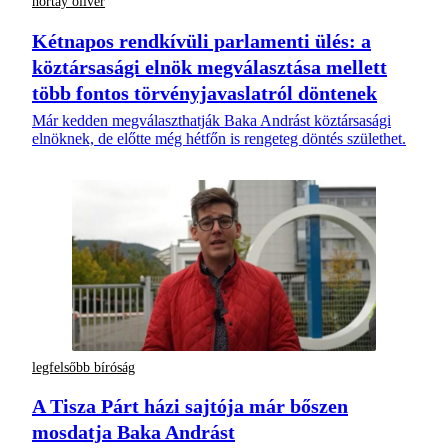
hortay olivér
Kétnapos rendkívüli parlamenti ülés: a
köztársasági elnök megválasztása mellett
több fontos törvényjavaslatról döntenek
Már kedden megválaszthatják Baka Andrást köztársasági
elnöknek, de előtte még hétfőn is rengeteg döntés születhet.
legfelsőbb bíróság
A Tisza Párt házi sajtója már bőszen
mosdatja Baka Andrást