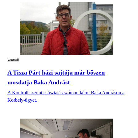
kontroll
A Tisza Párt házi sajtója már bőszen
mosdatja Baka Andrást
A Kontroll szerint csúsztatás számon kérni Baka Andráson a
Korbely-ügyet.