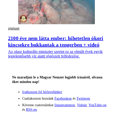
régészet
2100 éve nem látta ember: hihetetlen ókori
kincsekre bukkantak a tengerben + videó
Az olasz kulturális miniszter szerint ez az elmúlt évek egyik
legjelentősebb víz alatti régészeti felfedezése.
Ne maradjon le a Magyar Nemzet legjobb írásairól, olvassa
őket minden nap!
Iratkozzon fel hírlevelünkre
Csatlakozzon hozzánk
Facebookon
és
Twitteren
Kövesse csatornáinkat
Instagrammon
,
Videán
,
YouTube-on
és
RSS-en