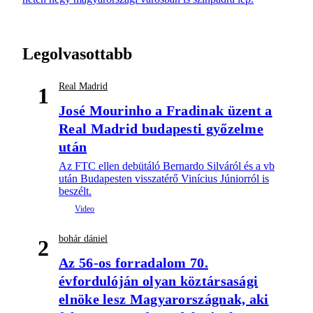
Legolvasottabb
Real Madrid
1
José Mourinho a Fradinak üzent a
Real Madrid budapesti győzelme
után
Az FTC ellen debütáló Bernardo Silváról és a vb
után Budapesten visszatérő Vinícius Júniorról is
beszélt.
bohár dániel
2
Az 56-os forradalom 70.
évfordulóján olyan köztársasági
elnöke lesz Magyarországnak, aki