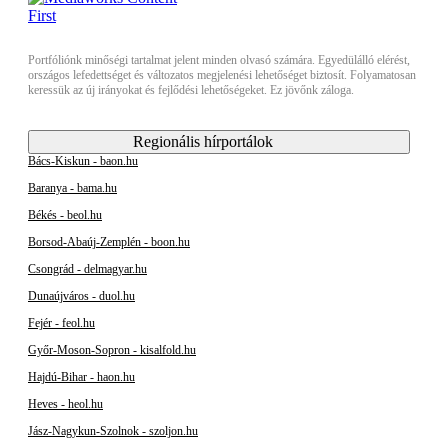
Portfóliónk minőségi tartalmat jelent minden olvasó számára. Egyedülálló elérést,
országos lefedettséget és változatos megjelenési lehetőséget biztosít. Folyamatosan
keressük az új irányokat és fejlődési lehetőségeket. Ez jövőnk záloga.
Regionális hírportálok
Bács-Kiskun - baon.hu
Baranya - bama.hu
Békés - beol.hu
Borsod-Abaúj-Zemplén - boon.hu
Csongrád - delmagyar.hu
Dunaújváros - duol.hu
Fejér - feol.hu
Győr-Moson-Sopron - kisalfold.hu
Hajdú-Bihar - haon.hu
Heves - heol.hu
Jász-Nagykun-Szolnok - szoljon.hu