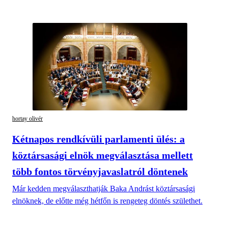
hortay olivér
Kétnapos rendkívüli parlamenti ülés: a
köztársasági elnök megválasztása mellett
több fontos törvényjavaslatról döntenek
Már kedden megválaszthatják Baka Andrást köztársasági
elnöknek, de előtte még hétfőn is rengeteg döntés születhet.