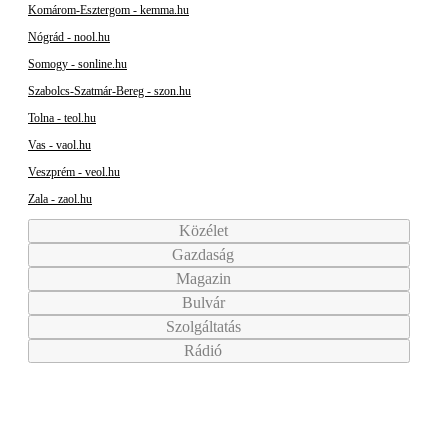
Komárom-Esztergom - kemma.hu
Nógrád - nool.hu
Somogy - sonline.hu
Szabolcs-Szatmár-Bereg - szon.hu
Tolna - teol.hu
Vas - vaol.hu
Veszprém - veol.hu
Zala - zaol.hu
Közélet
Gazdaság
Magazin
Bulvár
Szolgáltatás
Rádió