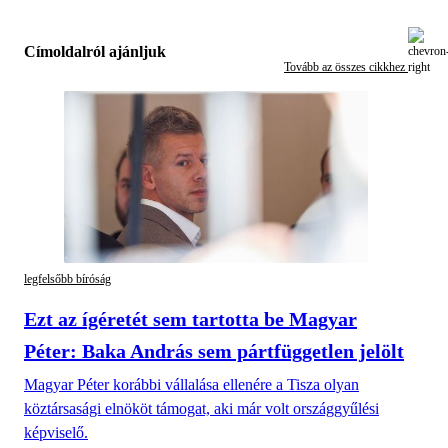
Címoldalról ajánljuk
Tovább az összes cikkhez
legfelsőbb bíróság
Ezt az ígéretét sem tartotta be Magyar
Péter: Baka András sem pártfüggetlen jelölt
Magyar Péter korábbi vállalása ellenére a Tisza olyan
köztársasági elnököt támogat, aki már volt országgyűlési
képviselő.