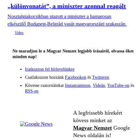
„különvonatát”, a miniszter azonnal reagált
Nosztalgiakocsikban utazott a miniszter a hamarosan
elkészülő Budapest-Belgrád vasút magyarországi szakaszán.
Ne maradjon le a Magyar Nemzet legjobb írásairól, olvassa őket
minden nap!
Iratkozzon fel hírlevelünkre
Csatlakozzon hozzánk
Facebookon
és
Twitteren
Kövesse csatornáinkat
Instagrammon
,
Videán
,
YouTube-on
és
RSS-en
A legfrissebb hírekért
kövess minket az
Magyar Nemzet
Google
News oldalán is!