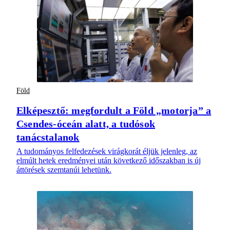
Föld
Elképesztő: megfordult a Föld „motorja” a
Csendes-óceán alatt, a tudósok
tanácstalanok
A tudományos felfedezések virágkorát éljük jelenleg, az
elmúlt hetek eredményei után következő időszakban is új
áttörések szemtanúi lehetünk.