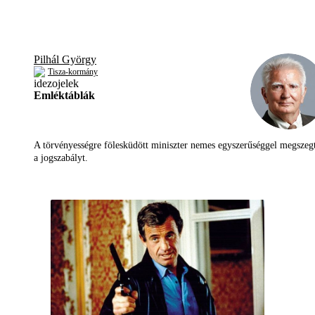
Pilhál György
Tisza-kormány
Emléktáblák
A törvényességre fölesküdött miniszter nemes egyszerűséggel megszeg
a jogszabályt.