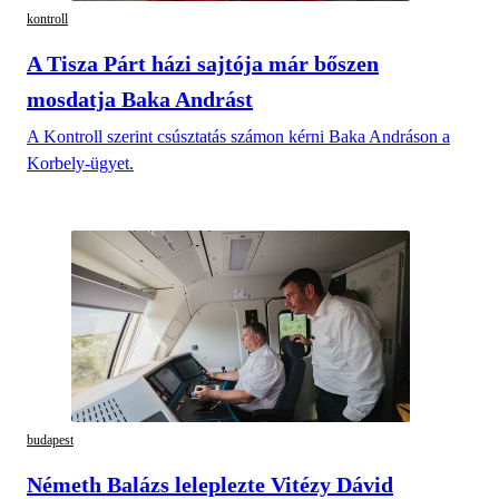
kontroll
A Tisza Párt házi sajtója már bőszen
mosdatja Baka Andrást
A Kontroll szerint csúsztatás számon kérni Baka Andráson a
Korbely-ügyet.
budapest
Németh Balázs leleplezte Vitézy Dávid