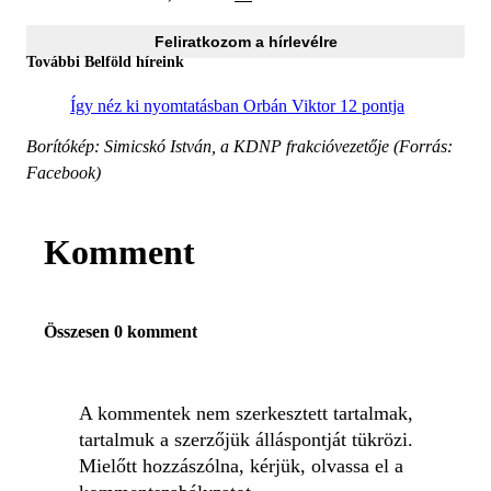
Feliratkozom a hírlevélre
További Belföld híreink
Így néz ki nyomtatásban Orbán Viktor 12 pontja
Borítókép: Simicskó István, a KDNP frakcióvezetője (Forrás:
Facebook)
Komment
Összesen 0 komment
A kommentek nem szerkesztett tartalmak,
tartalmuk a szerzőjük álláspontját tükrözi.
Mielőtt hozzászólna, kérjük, olvassa el a