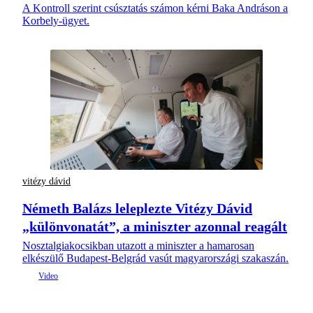
A Kontroll szerint csúsztatás számon kérni Baka Andráson a
Korbely-ügyet.
vitézy dávid
Németh Balázs leleplezte Vitézy Dávid
„különvonatát”, a miniszter azonnal reagált
Nosztalgiakocsikban utazott a miniszter a hamarosan
elkészülő Budapest-Belgrád vasút magyarországi szakaszán.