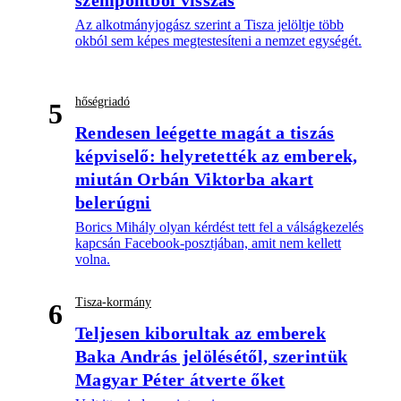
szempontból visszás
Az alkotmányjogász szerint a Tisza jelöltje több
okból sem képes megtestesíteni a nemzet egységét.
hőségriadó
5
Rendesen leégette magát a tiszás
képviselő: helyretették az emberek,
miután Orbán Viktorba akart
belerúgni
Borics Mihály olyan kérdést tett fel a válságkezelés
kapcsán Facebook-posztjában, amit nem kellett
volna.
Tisza-kormány
6
Teljesen kiborultak az emberek
Baka András jelölésétől, szerintük
Magyar Péter átverte őket