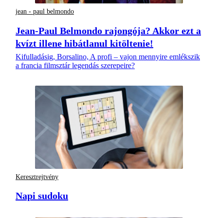
jean - paul belmondo
Jean-Paul Belmondo rajongója? Akkor ezt a
kvízt illene hibátlanul kitöltenie!
Kifulladásig, Borsalino, A profi – vajon mennyire emlékszik
a francia filmsztár legendás szerepeire?
Keresztrejtvény
Napi sudoku