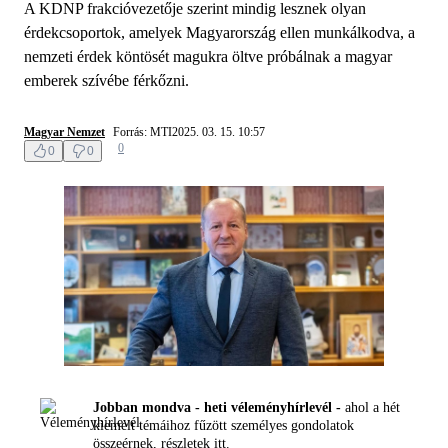
A KDNP frakcióvezetője szerint mindig lesznek olyan
érdekcsoportok, amelyek Magyarország ellen munkálkodva, a
nemzeti érdek köntösét magukra öltve próbálnak a magyar
emberek szívébe férkőzni.
Magyar Nemzet
Forrás: MTI
2025. 03. 15. 10:57
0
0
0
Jobban mondva - heti véleményhírlevél -
ahol a hét
kiemelt témáihoz fűzött személyes gondolatok
összeérnek, részletek
itt.