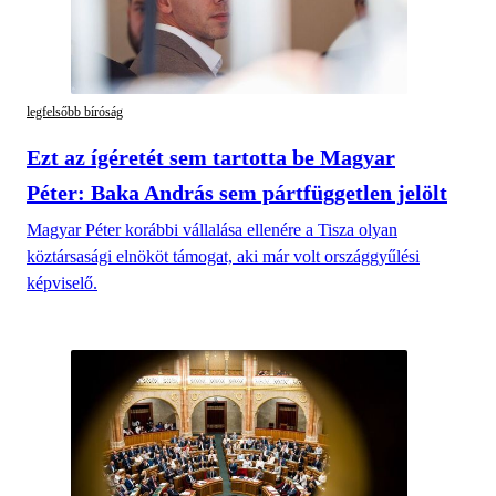
legfelsőbb bíróság
Ezt az ígéretét sem tartotta be Magyar
Péter: Baka András sem pártfüggetlen jelölt
Magyar Péter korábbi vállalása ellenére a Tisza olyan
köztársasági elnököt támogat, aki már volt országgyűlési
képviselő.