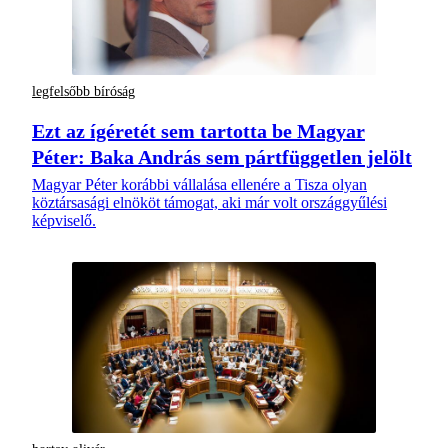
legfelsőbb bíróság
Ezt az ígéretét sem tartotta be Magyar
Péter: Baka András sem pártfüggetlen jelölt
Magyar Péter korábbi vállalása ellenére a Tisza olyan
köztársasági elnököt támogat, aki már volt országgyűlési
képviselő.