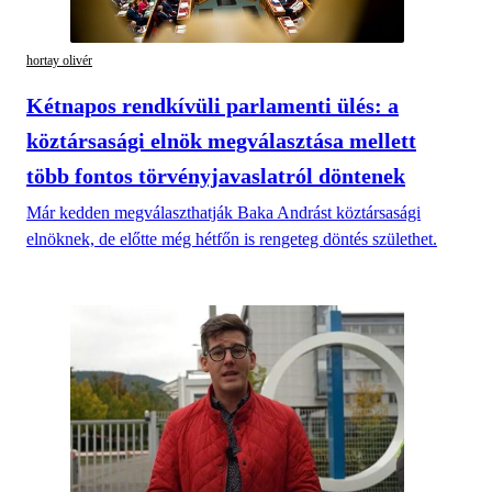
hortay olivér
Kétnapos rendkívüli parlamenti ülés: a
köztársasági elnök megválasztása mellett
több fontos törvényjavaslatról döntenek
Már kedden megválaszthatják Baka Andrást köztársasági
elnöknek, de előtte még hétfőn is rengeteg döntés születhet.