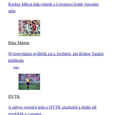
Kerkez Milost ütik-vágják a Liverpool újabb veresége
után
Rúsz Márton
Nyíregyházán gyűlölik azt a focibírót, aki Bódog Tamást
kiállította
DVTK
A súlyos vereség után a DVTK szurkolói a lelátó elé
rendelték a csapatot