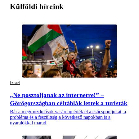
Külföldi híreink
Izrael
„Ne posztoljanak az internetre!” –
Görögországban céltáblák lettek a turisták
Bár a megmozdulások vasárnap érték el a csúcspontjukat, a
probléma és a feszültség a következő napokban is a
nyaralókkal marad.