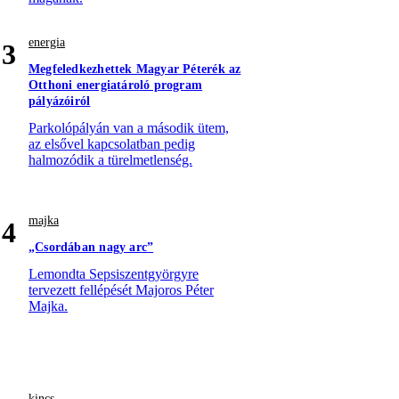
energia
3
Megfeledkezhettek Magyar Péterék az
Otthoni energiatároló program
pályázóiról
Parkolópályán van a második ütem,
az elsővel kapcsolatban pedig
halmozódik a türelmetlenség.
majka
4
„Csordában nagy arc”
Lemondta Sepsiszentgyörgyre
tervezett fellépését Majoros Péter
Majka.
kincs