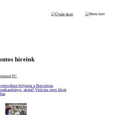
ontos híreink
verpool FC
verpoolban folytatja a Barcelona
patkapitánya, akinél Vinícius nem látott
bbat