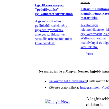
múzeum
Egy 18 éves magyar
Feltárult a hulláms
"pedofilvadász"
kiemelt német kato
gyilkolhatott Ausztriában
motor titka
A gyanúsított ellen
A különleges
gyűlöletbűncselekmény
leletmellékleteken k
ügyében nyomoznak,
egy Wehrmacht, és 
amelyet az áldozat vélt
Waffen-SS katona
szexuális orientációja miatt
maradványai és dögc
követhettek el.
kerültek elő.
Ne maradjon le a Magyar Nemzet legjobb írásai
Iratkozzon fel hírlevelünkre
Csatlakozzon h
Kövesse csatornáinkat
Instagrammon
,
Vide
A legfrisseb
oldalán is!