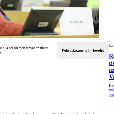
hős
hol a hét kiemelt témáihoz fűzött
Feliratkozom a hírlevélre
tt.
R
ti
a
V
Bor
vá
ami