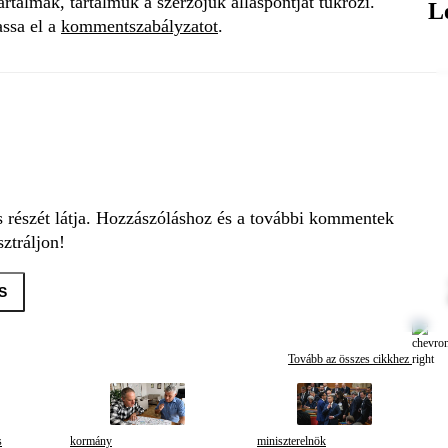
talmak, tartalmuk a szerzőjük álláspontját tükrözi.
L
assa el a
kommentszabályzatot
.
s részét látja. Hozzászóláshoz és a további kommentek
ztráljon!
S
Tovább az összes cikkhez
s
kormány
miniszterelnök