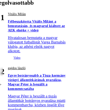
egolvasottabb
Vitális Milán
1
Félbeszakította Vitális Milánt a
bemutatásán, és magyarul kiáltott az
AEK elnöke + videó
Hivatalosan bemutatta a magyar
válogatott futballistát Varga Barnabás
klubja, az athéni elnök nagyot
alkotott.
gajdos lászló
2
Egyre botrányosabb a Tisza-kormány
vízügyi államtitkárának nyaralása,
Magyar Péter is beszállt a
kommentcsatába
Magyar Péter is beszállt a tiszás
államtitkár botrányos nyaralása miatti
kommentharcba, közben öngólt lőve
magának.