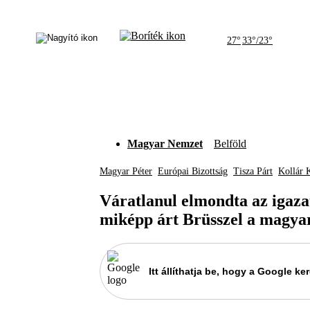
27°
33°/23°
Magyar Nemzet
Belföld
Magyar Péter
Európai Bizottság
Tisza Párt
Kollár 
Váratlanul elmondta az igaza
miképp árt Brüsszel a magy
Itt állíthatja be, hogy a Google 