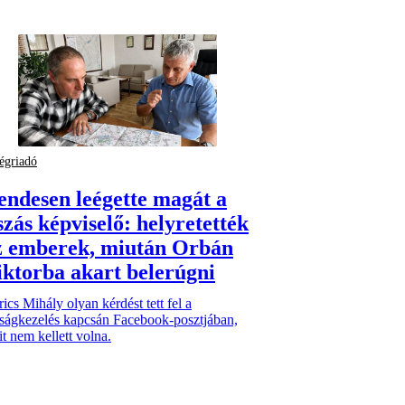
égriadó
endesen leégette magát a
szás képviselő: helyretették
z emberek, miután Orbán
iktorba akart belerúgni
ics Mihály olyan kérdést tett fel a
lságkezelés kapcsán Facebook-posztjában,
t nem kellett volna.