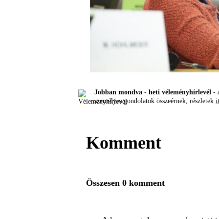
Jobban mondva - heti véleményhírlevél -
a
személyes gondolatok összeérnek, részletek
i
Komment
Összesen 0 komment