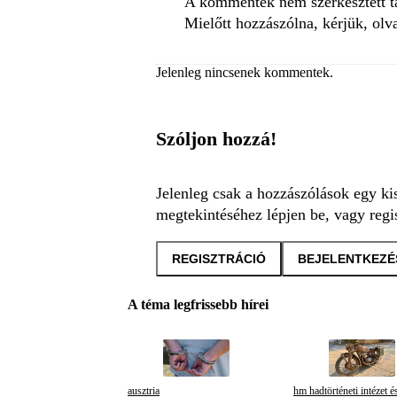
A kommentek nem szerkesztett tar
Mielőtt hozzászólna, kérjük, olv
Jelenleg nincsenek kommentek.
Szóljon hozzá!
Jelenleg csak a hozzászólások egy ki
megtekintéséhez lépjen be, vagy regis
REGISZTRÁCIÓ
BEJELENTKEZÉ
A téma legfrissebb hírei
ausztria
hm hadtörténeti intézet é