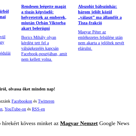
Rendesen leégette magát
Abszolút bábszínház:
írból
a tiszás képviselő:
három jelölt közül
nai
helyretették az emberek,
„választ” ma államfőt a
miután Orbán Viktorba
Tisza-frakció
akart belerúgni
Magyar Péter az
ívül
Borics Mihály olyan
emlékezetes felsülése után
egy
kérdést tett fel a
nem akarta a jelöltek nevét
válságkezelés kapcsán
elárulni.
édulái
Facebook-posztjában, amit
nem kellett volna.
ról, olvassa őket minden nap!
ozzánk
Facebookon
és
Twitteren
án
,
YouTube-on
és
RSS-en
b hírekért kövess minket az
Magyar Nemzet
Google News