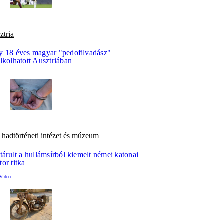
ztria
y 18 éves magyar "pedofilvadász"
lkolhatott Ausztriában
hadtörténeti intézet és múzeum
tárult a hullámsírból kiemelt német katonai
or titka