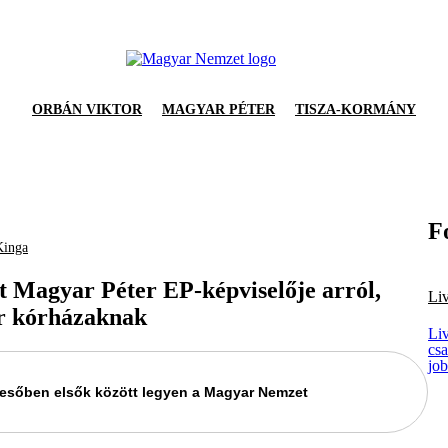
ORBÁN VIKTOR
MAGYAR PÉTER
TISZA-KORMÁNY
F
Kinga
t Magyar Péter EP-képviselője arról,
Li
ar kórházaknak
Li
csa
jo
keresőben elsők között legyen a Magyar Nemzet