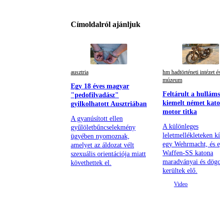
Címoldalról ajánljuk
ausztria
hm hadtörténeti intézet é
múzeum
Egy 18 éves magyar
Feltárult a hulláms
"pedofilvadász"
kiemelt német kato
gyilkolhatott Ausztriában
motor titka
A gyanúsított ellen
A különleges
gyűlöletbűncselekmény
leletmellékleteken k
ügyében nyomoznak,
egy Wehrmacht, és 
amelyet az áldozat vélt
Waffen-SS katona
szexuális orientációja miatt
maradványai és dögc
követhettek el.
kerültek elő.