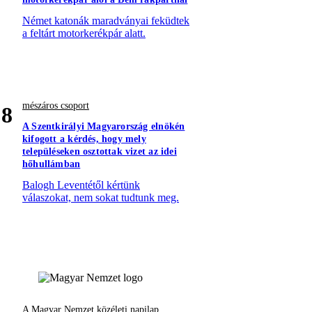
Német katonák maradványai feküdtek
a feltárt motorkerékpár alatt.
mészáros csoport
8
A Szentkirályi Magyarország elnökén
kifogott a kérdés, hogy mely
településeken osztottak vizet az idei
hőhullámban
Balogh Leventétől kértünk
válaszokat, nem sokat tudtunk meg.
A Magyar Nemzet közéleti napilap