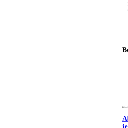
B
min
A
j