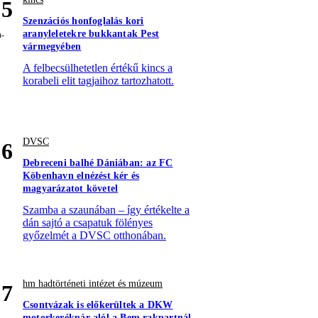
5
Szenzációs honfoglalás kori
aranyleletekre bukkantak Pest
vármegyében
A felbecsülhetetlen értékű kincs a
korabeli elit tagjaihoz tartozhatott.
DVSC
6
Debreceni balhé Dániában: az FC
Köbenhavn elnézést kér és
magyarázatot követel
Szamba a szaunában – így értékelte a
dán sajtó a csapatuk fölényes
győzelmét a DVSC otthonában.
hm hadtörténeti intézet és múzeum
7
Csontvázak is előkerültek a DKW
motorkerékpár alól a Bem rakpartnál