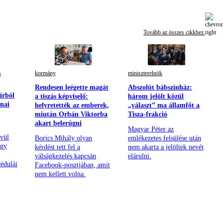
Tovább az összes cikkhez
s
kormány
miniszterelnök
Rendesen leégette magát
Abszolút bábszínház:
írból
a tiszás képviselő:
három jelölt közül
nai
helyretették az emberek,
„választ” ma államfőt a
miután Orbán Viktorba
Tisza-frakció
akart belerúgni
Magyar Péter az
ívül
Borics Mihály olyan
emlékezetes felsülése után
egy
kérdést tett fel a
nem akarta a jelöltek nevét
válságkezelés kapcsán
elárulni.
édulái
Facebook-posztjában, amit
nem kellett volna.