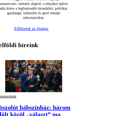
konzervatív, nemzeti alapról, a tényekre építve
adja közre a legfontosabb társadalmi, politikai,
gazdasági, kulturális és sport témájú
információkat.
Előfizetek az újságra
elföldi híreink
iszterelnök
bszolút bábszínház: három
elölt közül „választ” ma