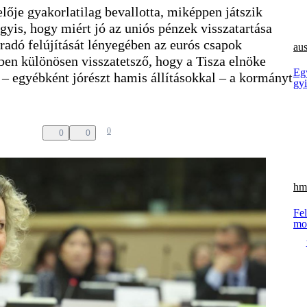
lője gyakorlatilag bevallotta, miképpen játszik
agyis, hogy miért jó az uniós pénzek visszatartása
adó felújítását lényegében az eurós csapok
aus
en különösen visszatetsző, hogy a Tisza elnöke
Eg
 – egyébként jórészt hamis állításokkal – a kormányt
gyi
0
0
0
hm 
Fel
mot