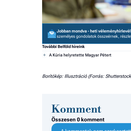
Jobban mondva - heti véleményhírlevél
személyes gondolatok összeérnek, részl
További Belföld híreink
A Kúria helyretette Magyar Pétert
Borítókép: Illusztráció (Forrás: Shutterstock
Komment
Összesen 0 komment