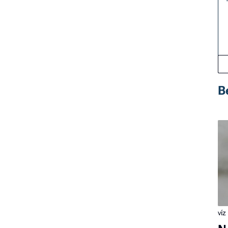
B
víz