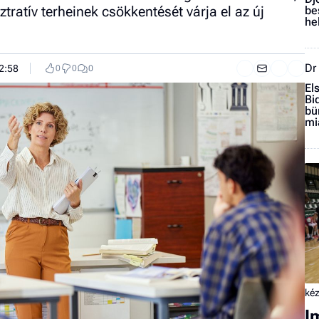
ratív terheinek csökkentését várja el az új
be
he
Dr
12:58
0
0
0
El
Bi
bü
mi
kéz
I