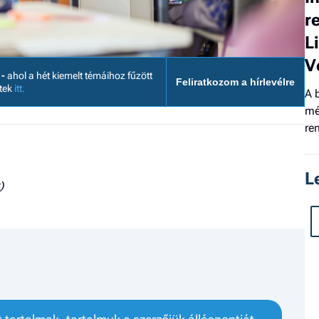
r
L
V
 -
ahol a hét kiemelt témáihoz fűzött
Feliratkozom a hírlevélre
etek
itt.
A 
mé
re
L
)