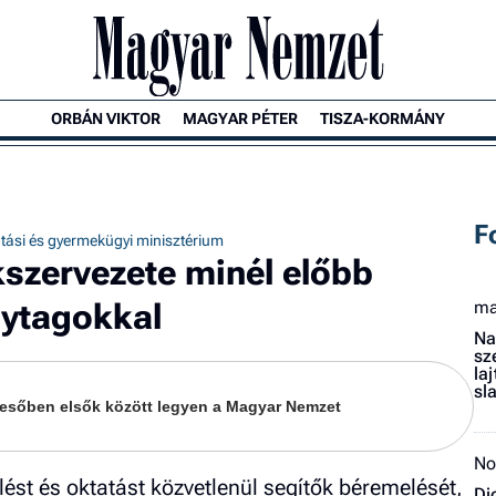
ORBÁN VIKTOR
MAGYAR PÉTER
TISZA-KORMÁNY
F
tási és gyermekügyi minisztérium
szervezete minél előbb
nytagokkal
ma
Na
sz
la
sl
keresőben elsők között legyen a Magyar Nemzet
No
lést és oktatást közvetlenül segítők béremelését,
Dj