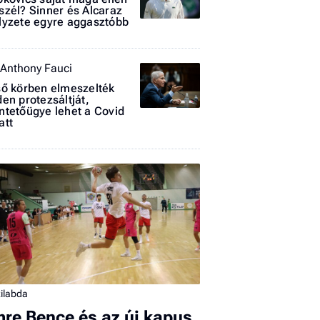
szél? Sinner és Alcaraz
lyzete egyre aggasztóbb
 Anthony Fauci
ső körben elmeszelték
den protezsáltját,
I
ntetőügye lehet a Covid
att
E
G
P
Jobba
- heti
vélem
ilabda
Fel
a hí
mre Bence és az új kapus