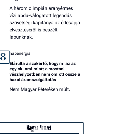
A három olimpián aranyérmes
vízilabda-válogatott legendás
szövetségi kapitánya az édesapja
elvesztéséről is beszélt
lapunknak.
napenergia
8
Elárulta a szakértő, hogy mi az az
egy ok, ami miatt a mostani
vészhelyzetben nem omlott össze a
hazai áramszolgáltatás
Nem Magyar Péteréken múlt.