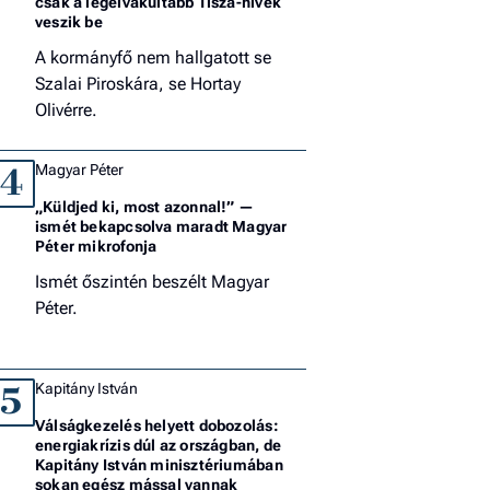
csak a legelvakultabb Tisza-hívek
veszik be
A kormányfő nem hallgatott se
Szalai Piroskára, se Hortay
Olivérre.
Magyar Péter
4
„Küldjed ki, most azonnal!” —
ismét bekapcsolva maradt Magyar
Péter mikrofonja
Ismét őszintén beszélt Magyar
Péter.
Kapitány István
5
Válságkezelés helyett dobozolás:
energiakrízis dúl az országban, de
Kapitány István minisztériumában
sokan egész mással vannak