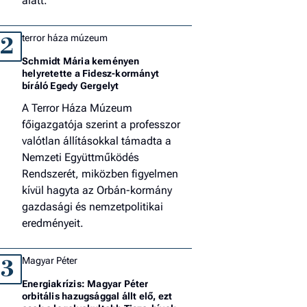
alatt.
terror háza múzeum
2
Schmidt Mária keményen
helyretette a Fidesz-kormányt
bíráló Egedy Gergelyt
A Terror Háza Múzeum
főigazgatója szerint a professzor
valótlan állításokkal támadta a
Nemzeti Együttműködés
Rendszerét, miközben figyelmen
kívül hagyta az Orbán-kormány
gazdasági és nemzetpolitikai
eredményeit.
Magyar Péter
3
Energiakrízis: Magyar Péter
orbitális hazugsággal állt elő, ezt