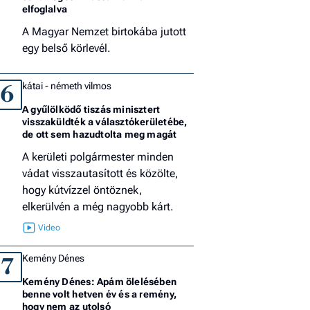
elfoglalva
A Magyar Nemzet birtokába jutott
egy belső körlevél.
kátai - németh vilmos
6
A gyűlölködő tiszás minisztert
visszaküldték a választókerületébe,
de ott sem hazudtolta meg magát
A kerületi polgármester minden
vádat visszautasított és közölte,
hogy kútvízzel öntöznek,
elkerülvén a még nagyobb kárt.
Kemény Dénes
7
Kemény Dénes: Apám ölelésében
benne volt hetven év és a remény,
hogy nem az utolsó