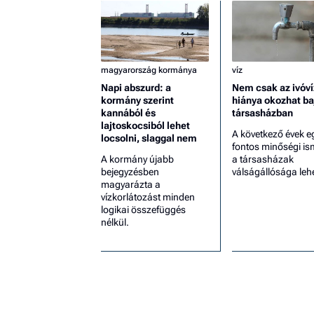
magyarország kormánya
víz
Napi abszurd: a
Nem csak az ivóví
kormány szerint
hiánya okozhat ba
kannából és
társasházban
lajtoskocsiból lehet
A következő évek e
locsolni, slaggal nem
fontos minőségi is
A kormány újabb
a társasházak
bejegyzésben
válságállósága lehe
magyarázta a
vízkorlátozást minden
logikai összefüggés
nélkül.