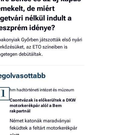
emekelt, de miért
El
az
igetvári nélkül indult a
új
eszprém idénye?
bakonyiak Győrben játszották első nyári
rkőzésüket, az ETO színeiben is
ngetegen debütáltak.
egolvasottabb
hm hadtörténeti intézet és múzeum
1
Csontvázak is előkerültek a DKW
motorkerékpár alól a Bem
rakpartnál
Német katonák maradványai
feküdtek a feltárt motorkerékpár