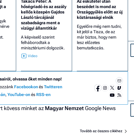
z
Takács Péter: A
Az eskütétel után
jt a
hőségriadó és az aszály
beszédet is mond az
kellős közepén Gajdos
Országgyűlés előtt az új
László tárcájánál
köztársasági elnök
gyik
szabadságra ment a
mérve
Egyelőre még nem tudni,
vízügyi államtitkár
kit jelöl a Tisza, de az
t.
A képviselő szerint
már biztos, hogy nem
felháborodtak a
lesz előzetes
minisztériumi dolgozók.
bemutatkozás.
sairól, olvassa őket minden nap!
hozzánk
Facebookon
és
Twitteren
eán
,
YouTube-on
és
RSS-en
ért kövess minket az
Magyar Nemzet
Google News
Tovább az összes cikkhez