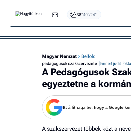
38°
40°/24°
Magyar Nemzet
Belföld
pedagógusok szakszervezete
lannert judit
okta
A Pedagógusok Szak
egyeztetne a kormá
Itt állíthatja be, hogy a Google 
A szakszervezet többek közt a neve