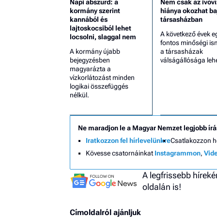
Napi abszurd: a
Nem csak az ivóví
kormány szerint
hiánya okozhat ba
kannából és
társasházban
lajtoskocsiból lehet
A következő évek e
locsolni, slaggal nem
fontos minőségi is
A kormány újabb
a társasházak
bejegyzésben
válságállósága lehe
magyarázta a
vízkorlátozást minden
logikai összefüggés
nélkül.
Ne maradjon le a Magyar Nemzet legjobb írá
Iratkozzon fel hírlevelünkre
Csatlakozzon 
Kövesse csatornáinkat
Instagrammon
,
Vid
A legfrissebb hírek
oldalán is!
Címoldalról ajánljuk