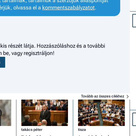
tartalmak, tartalmuk a szerzőjük álláspontját
érjük, olvassa el a
kommentszabályzatot
.
kis részét látja. Hozzászóláshoz és a további
be, vagy regisztráljon!
S
Tovább az összes cikkhez
takács péter
tisza