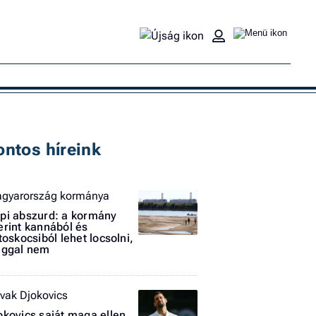
Ke
ontos híreink
gyarország kormánya
pi abszurd: a kormány
erint kannából és
jtoskocsiból lehet locsolni,
aggal nem
vak Djokovics
okovics saját maga ellen