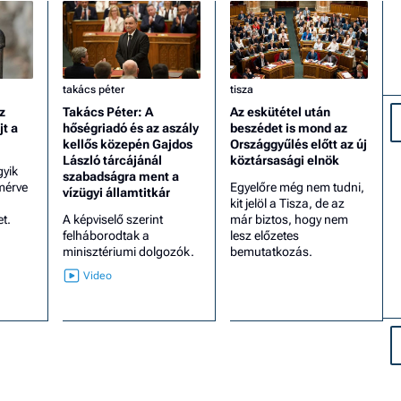
takács péter
tisza
z
Takács Péter: A
Az eskütétel után
jt a
hőségriadó és az aszály
beszédet is mond az
kellős közepén Gajdos
Országgyűlés előtt az új
László tárcájánál
köztársasági elnök
gyik
szabadságra ment a
mérve
Egyelőre még nem tudni,
vízügyi államtitkár
kit jelöl a Tisza, de az
t.
A képviselő szerint
már biztos, hogy nem
felháborodtak a
lesz előzetes
minisztériumi dolgozók.
bemutatkozás.