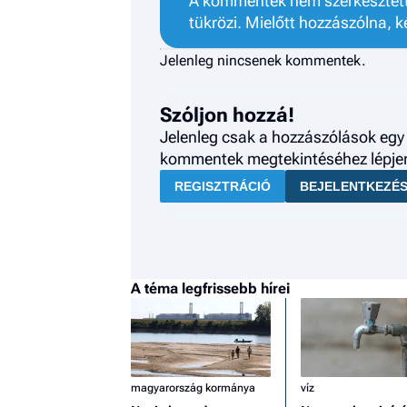
A kommentek nem szerkesztett 
tükrözi. Mielőtt hozzászólna, k
Jelenleg nincsenek kommentek.
Szóljon hozzá!
Jelenleg csak a hozzászólások egy 
kommentek megtekintéséhez lépjen 
REGISZTRÁCIÓ
BEJELENTKEZÉ
A téma legfrissebb hírei
magyarország kormánya
víz