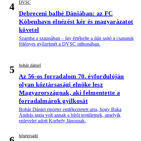
DVSC
4
Debreceni balhé Dániában: az FC
Köbenhavn elnézést kér és magyarázatot
követel
Szamba a szaunában – így értékelte a dán sajtó a csapatuk
fölényes győzelmét a DVSC otthonában.
bohár dániel
5
Az 56-os forradalom 70. évfordulóján
olyan köztársasági elnöke lesz
Magyarországnak, aki felmentette a
forradalmárok gyilkosát
Bohár Dániel riporter emlékeztetett arra, hogy Baka
András tagja volt annak a bírói testületnek, amelyik
enlevelet adott Korbely Jánosnak.
hőségriadó
6