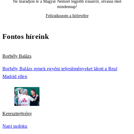
Ne maradjon le a Magyar Nemzet legjobb írásairól, olvassa őket
mindennap!
Feliratkozom a hírlevélre
Fontos híreink
Borbély Balázs
Borbély Balázs remek egyéni teljesítményeket látott a Real
Madrid ellen
Keresztrejtvény
Napi sudoku