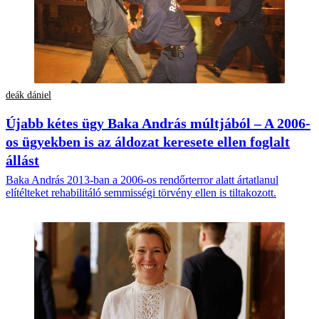
deák dániel
Újabb kétes ügy Baka András múltjából – A 2006-
os ügyekben is az áldozat keresete ellen foglalt
állást
Baka András 2013-ban a 2006-os rendőrterror alatt ártatlanul
elítélteket rehabilitáló semmisségi törvény ellen is tiltakozott.