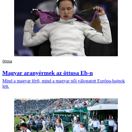
öttusa
Magyar aranyérmek az öttusa Eb-n
Mind a magyar férfi, mind a magyar női válogatott Európa-bajnok
lett.