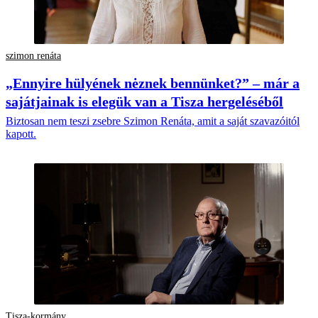
szimon renáta
„Ennyire hülyének nėznek bennünket?” – már a
sajátjainak is elegük van a Tisza hergeléséből
Biztosan nem teszi zsebre Szimon Renáta, amit a saját szavazóitól
kapott.
Tisza-kormány