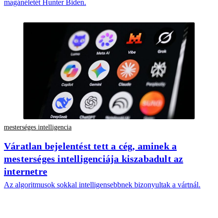
magánéletét Hunter Biden.
mesterséges intelligencia
Váratlan bejelentést tett a cég, aminek a
mesterséges intelligenciája kiszabadult az
internetre
Az algoritmusok sokkal intelligensebbnek bizonyultak a vártnál.