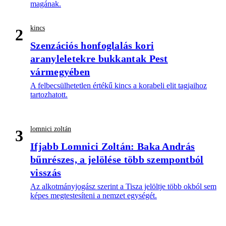
magának.
kincs
2
Szenzációs honfoglalás kori
aranyleletekre bukkantak Pest
vármegyében
A felbecsülhetetlen értékű kincs a korabeli elit tagjaihoz
tartozhatott.
lomnici zoltán
3
Ifjabb Lomnici Zoltán: Baka András
bűnrészes, a jelölése több szempontból
visszás
Az alkotmányjogász szerint a Tisza jelöltje több okból sem
képes megtestesíteni a nemzet egységét.