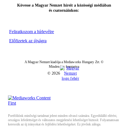
Kövesse a Magyar Nemzet híreit a közösségi médiában
és csatornáinkon:
Feliratkozom a hírlevélre
Előfizetek az újságra
A Magyar Nemzet kiadója a Mediaworks Hungary Zrt. ©
Minden jog fenntartva
© 2026
Portfóliónk minőségi tartalmat jelent minden olvasó számára. Egyedülálló elérést,
országos lefedettséget és változatos megjelenési lehetőséget biztosít. Folyamatosan
keressük az új irányokat és fejlődési lehetőségeket. Ez jövőnk záloga.