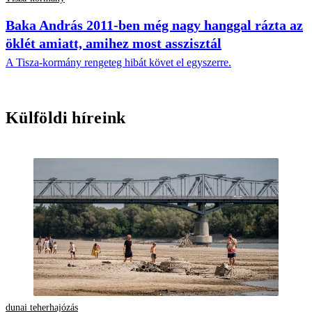
Baka András 2011-ben még nagy hanggal rázta az
öklét amiatt, amihez most asszisztál
A Tisza-kormány rengeteg hibát követ el egyszerre.
Külföldi híreink
dunai teherhajózás