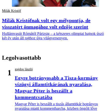
Milák Kristóf
Milák Kristófnak volt egy mélypontja, de
visszatért önmagához volt edzője szerint
Hullámvasút Rómától Párizsig – a kétszeres olimpiai bajnok úszó
két év után áll rajthoz újra világversenyen.
Legolvasottabb
gajdos lászló
1
Egyre botrányosabb a Tisza-kormány
vízügyi államtitkárának nyaralása,
Magyar Péter is beszállt a
kommentcsatába
Magyar Péter is beszállt a tiszás államtitkár botrányos
nyaralása miatti kommentharcba, közben öngólt lőve