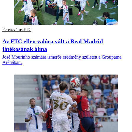
Ferencváros FTC
Az FTC ellen valóra vált a Real Madrid
játékosának álma
José Mourinho számára ismerős eredmény született a Groupama
Arénában.