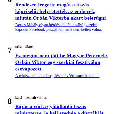
Rendesen leégette magát a tiszás
képviselő: helyretették az emberek,
miután Orbán Viktorba akart belerúgni
Borics Mihály olyan kérdést tett fel a válságkezelés
kapcsán Facebook-posztjában, amit nem kellett volna.
orbán viktor
7
Ez megint nem jött be Magyar Péternek:
Orbán Viktor egy szerbiai fesztiválon
csevapozott
A miniszterelnök a hergelés kedvéért ismét hazudott.
kátai - németh vilmos
8
Rájár a rúd a gyűlölködő tiszás
miniszterre, le kell szednie a dísztáblát