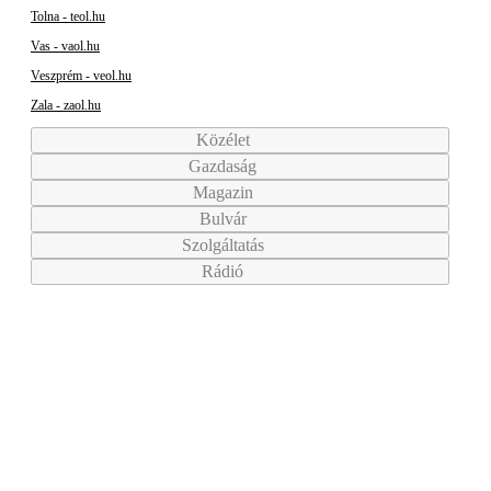
Tolna - teol.hu
Vas - vaol.hu
Veszprém - veol.hu
Zala - zaol.hu
Közélet
Gazdaság
Magazin
Bulvár
Szolgáltatás
Rádió