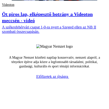
Videoton
Öt piros lap, elképesztő botrány a Videoton
meccsén - videó
A székesfehérvári csapat 1-0-ra nyert a Szeged ellen az NB II
szombati összecsapásán.
A Magyar Nemzet közéleti napilap konzervatív, nemzeti alapról, a
tényekre építve adja közre a legfontosabb társadalmi, politikai,
gazdasági, kulturális és sport témájú információkat.
Előfizetek az újságra