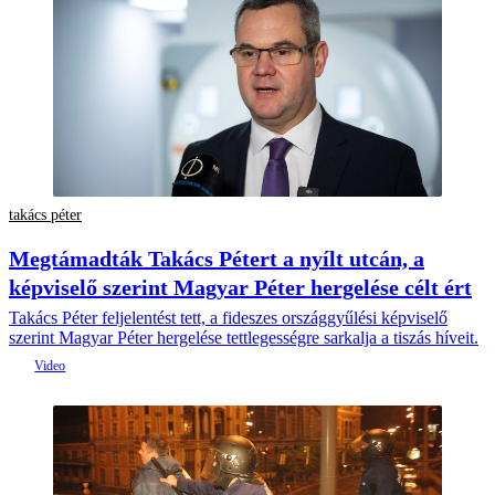
takács péter
Megtámadták Takács Pétert a nyílt utcán, a
képviselő szerint Magyar Péter hergelése célt ért
Takács Péter feljelentést tett, a fideszes országgyűlési képviselő
szerint Magyar Péter hergelése tettlegességre sarkalja a tiszás híveit.