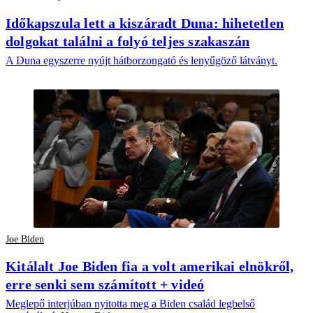
Időkapszula lett a kiszáradt Duna: hihetetlen
dolgokat találni a folyó teljes szakaszán
A Duna egyszerre nyújt hátborzongató és lenyűgöző látványt.
Joe Biden
Kitálalt Joe Biden fia a volt amerikai elnökről,
erre senki sem számított + videó
Meglepő interjúban nyitotta meg a Biden család legbelső