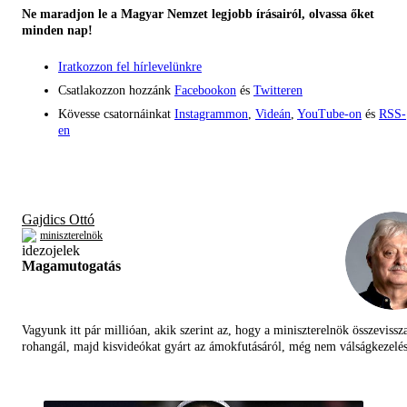
Ne maradjon le a Magyar Nemzet legjobb írásairól, olvassa őket
minden nap!
Iratkozzon fel hírlevelünkre
Csatlakozzon hozzánk
Facebookon
és
Twitteren
Kövesse csatornáinkat
Instagrammon
,
Videán
,
YouTube-on
és
RSS-
en
Gajdics Ottó
miniszterelnök
Magamutogatás
Vagyunk itt pár millióan, akik szerint az, hogy a miniszterelnök összevissz
rohangál, majd kisvideókat gyárt az ámokfutásáról, még nem válságkezelés