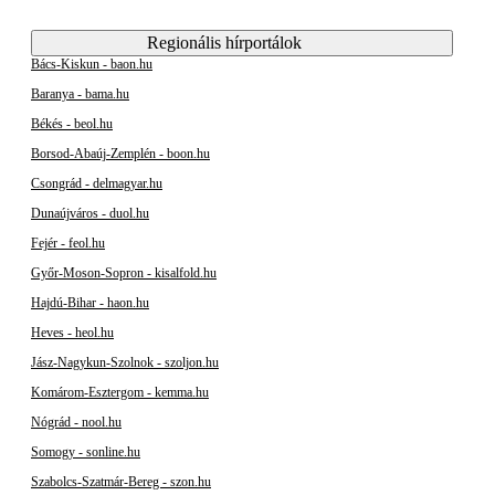
Regionális hírportálok
Bács-Kiskun - baon.hu
Baranya - bama.hu
Békés - beol.hu
Borsod-Abaúj-Zemplén - boon.hu
Csongrád - delmagyar.hu
Dunaújváros - duol.hu
Fejér - feol.hu
Győr-Moson-Sopron - kisalfold.hu
Hajdú-Bihar - haon.hu
Heves - heol.hu
Jász-Nagykun-Szolnok - szoljon.hu
Komárom-Esztergom - kemma.hu
Nógrád - nool.hu
Somogy - sonline.hu
Szabolcs-Szatmár-Bereg - szon.hu