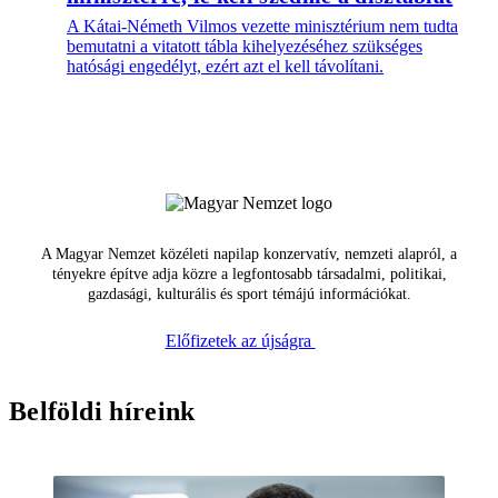
A Kátai-Németh Vilmos vezette minisztérium nem tudta
bemutatni a vitatott tábla kihelyezéséhez szükséges
hatósági engedélyt, ezért azt el kell távolítani.
A Magyar Nemzet közéleti napilap konzervatív, nemzeti alapról, a
tényekre építve adja közre a legfontosabb társadalmi, politikai,
gazdasági, kulturális és sport témájú információkat.
Előfizetek az újságra
Belföldi híreink