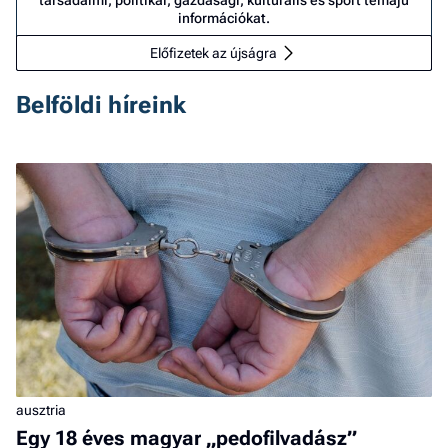
társadalmi, politikai, gazdasági, kulturális és sport témájú
információkat.
Előfizetek az újságra
Belföldi híreink
ausztria
Egy 18 éves magyar „pedofilvadász”