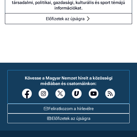
társadalmi, politikai, gazdasági, kulturális és sport témájú
információkat.
Előfizetek az újságra
Kövesse a Magyar Nemzet híreit a közösségi
médiában és csatornáinkon:
Feliratkozom a hírlevélre
Előfizetek az újságra