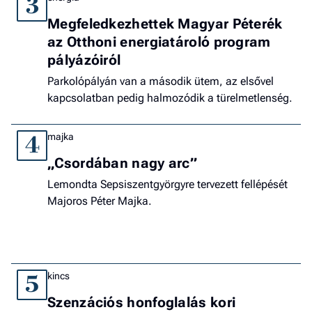
3
Megfeledkezhettek Magyar Péterék
az Otthoni energiatároló program
pályázóiról
Parkolópályán van a második ütem, az elsővel
kapcsolatban pedig halmozódik a türelmetlenség.
majka
4
„Csordában nagy arc”
Lemondta Sepsiszentgyörgyre tervezett fellépését
Majoros Péter Majka.
kincs
5
Szenzációs honfoglalás kori