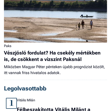
Paks
Vészjósló fordulat? Ha csekély mértékben
is, de csökkent a vízszint Paksnál
Miközben Magyar Péter pénteken újabb prognózist közölt,
itt vannak friss hivatalos adatok.
Legolvasottabb
Vitális Milán
1
Félbeszakította Vitális Milánt a