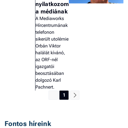
nyilatkozom
a 
a médiának
A Mediaworks
Hírcentrumának
telefonon
sikerült utolérnie
Orbán Viktor
halálát kívánó,
az ORF-nél
igazgatói
beosztásában
dolgozó Karl
Pachnert.
1
Fontos híreink