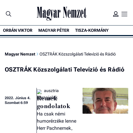
ORBÁN VIKTOR
MAGYAR PÉTER
TISZA-KORMÁNY
Magyar Nemzet
OSZTRÁK Közszolgálati Televízió és Rádió
OSZTRÁK Közszolgálati Televízió és Rádió
ausztria
Remek
2022.
Június 4.
Szombat 6:59
gondolatok
Ha csak némi
humorérzéke lenne
Herr Pachnernek,