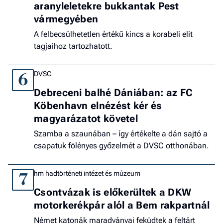
aranyleletekre bukkantak Pest
vármegyében
A felbecsülhetetlen értékű kincs a korabeli elit
tagjaihoz tartozhatott.
DVSC
6
Debreceni balhé Dániában: az FC
Köbenhavn elnézést kér és
magyarázatot követel
Szamba a szaunában – így értékelte a dán sajtó a
csapatuk fölényes győzelmét a DVSC otthonában.
hm hadtörténeti intézet és múzeum
7
Csontvázak is előkerültek a DKW
motorkerékpár alól a Bem rakpartnál
Német katonák maradványai feküdtek a feltárt