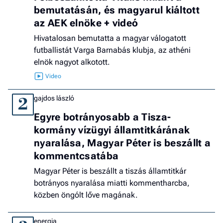
bemutatásán, és magyarul kiáltott
az AEK elnöke + videó
Hivatalosan bemutatta a magyar válogatott
futballistát Varga Barnabás klubja, az athéni
elnök nagyot alkotott.
gajdos lászló
2
Egyre botrányosabb a Tisza-
kormány vízügyi államtitkárának
nyaralása, Magyar Péter is beszállt a
kommentcsatába
Magyar Péter is beszállt a tiszás államtitkár
botrányos nyaralása miatti kommentharcba,
közben öngólt lőve magának.
energia