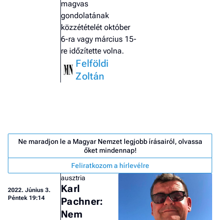
magvas
gondolatának
közzétételét október
6-ra vagy március 15-
re időzítette volna.
Felföldi
Zoltán
Ne maradjon le a Magyar Nemzet legjobb írásairól, olvassa
őket mindennap!
Feliratkozom a hírlevélre
ausztria
Job
Karl
- he
2022.
Június 3.
Péntek 19:14
Pachner:
vél
Nem
F