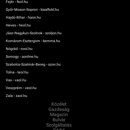
Fejér - feol.hu
Győr-Moson-Sopron - kisalfold.hu
Hajdú-Bihar - haon.hu
Heves - heol.hu
Jász-Nagykun-Szolnok - szoljon.hu
Komárom-Esztergom - kemma.hu
Nógrád - nool.hu
Somogy - sonline.hu
Szabolcs-Szatmár-Bereg - szon.hu
Tolna - teol.hu
Vas - vaol.hu
Veszprém - veol.hu
Zala - zaol.hu
Közélet
Gazdaság
Magazin
Bulvár
Szolgáltatás