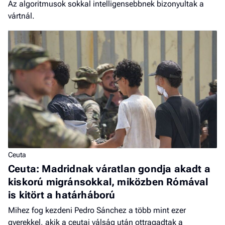
Az algoritmusok sokkal intelligensebbnek bizonyultak a
vártnál.
Ceuta
Ceuta: Madridnak váratlan gondja akadt a
kiskorú migránsokkal, miközben Rómával
is kitört a határháború
Mihez fog kezdeni Pedro Sánchez a több mint ezer
gyerekkel, akik a ceutai válság után ottragadtak a