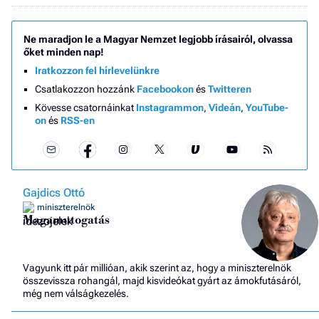
Ne maradjon le a Magyar Nemzet legjobb írásairól, olvassa
őket minden nap!
Iratkozzon fel hírlevelünkre
Csatlakozzon hozzánk
Facebookon
és
Twitteren
Kövesse csatornáinkat
Instagrammon
,
Videán
,
YouTube-
on
és
RSS-en
Gajdics Ottó
miniszterelnök
Magamutogatás
Vagyunk itt pár millióan, akik szerint az, hogy a miniszterelnök
összevissza rohangál, majd kisvideókat gyárt az ámokfutásáról,
még nem válságkezelés.