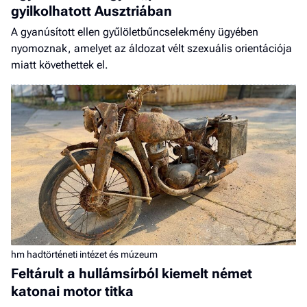
gyilkolhatott Ausztriában
A gyanúsított ellen gyűlöletbűncselekmény ügyében
nyomoznak, amelyet az áldozat vélt szexuális orientációja
miatt követhettek el.
hm hadtörténeti intézet és múzeum
Feltárult a hullámsírból kiemelt német
katonai motor titka