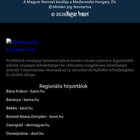
A Magyar Nemzet kiadója a Mediaworks Hungary Zrt.
© Minden jog fenntartva
© 2026
Portfóliónk minőségi tartalmat jelent minden olvasó számára. Egyedülálló
elérést, országos lefedettséget és változatos megjelenési lehetőséget
biztosít. Folyamatosan keressük az új irányokat és fejlődési lehetőségeket.
Ez jövőnk záloga.
Regionális hírportálok
Bács-Kiskun - baon.hu
Baranya - bama.hu
Békés - beol.hu
Borsod-Abaúj-Zemplén - boon.hu
Csongrád - delmagyar.hu
Dunaújváros - duol.hu