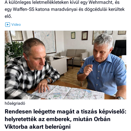
A különleges leletmellékleteken kívül egy Wehrmacht, és
egy Waffen-SS katona maradványai és dögcédulái kerültek
elő.
hőségriadó
Rendesen leégette magát a tiszás képviselő:
helyretették az emberek, miután Orbán
Viktorba akart belerúgni