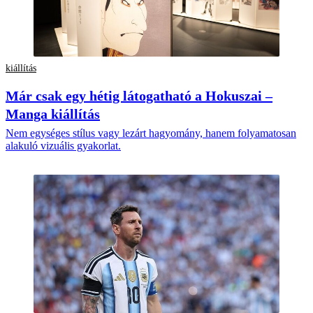
kiállítás
Már csak egy hétig látogatható a Hokuszai –
Manga kiállítás
Nem egységes stílus vagy lezárt hagyomány, hanem folyamatosan
alakuló vizuális gyakorlat.