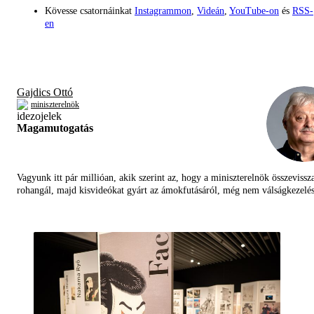
Kövesse csatornáinkat
Instagrammon
,
Videán
,
YouTube-on
és
RSS-
en
Gajdics Ottó
miniszterelnök
Magamutogatás
Vagyunk itt pár millióan, akik szerint az, hogy a miniszterelnök összevissz
rohangál, majd kisvideókat gyárt az ámokfutásáról, még nem válságkezelés