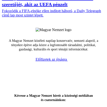
szeretőjét, akit az UEFA pénzelt
Fokozódik a FIFA-elnöke ellen indított háború, a Daily Telegraph
című lap most szintet lépett.
A Magyar Nemzet közéleti napilap konzervatív, nemzeti alapról, a
tényekre építve adja közre a legfontosabb társadalmi, politikai,
gazdasági, kulturális és sport témájú információkat.
Előfizetek az újságra
Kövesse a Magyar Nemzet híreit a közösségi médiában
és csatornáinkon: