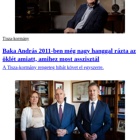
Tisza-kormány
Baka András 2011-ben még nagy hanggal rázta az
öklét amiatt, amihez most asszisztál
A Tisza-kormány rengeteg hibát követ el egyszerre.