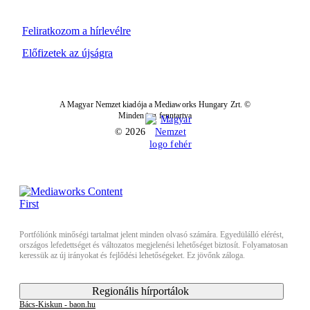
Feliratkozom a hírlevélre
Előfizetek az újságra
A Magyar Nemzet kiadója a Mediaworks Hungary Zrt. ©
Minden jog fenntartva
© 2026
Portfóliónk minőségi tartalmat jelent minden olvasó számára. Egyedülálló elérést,
országos lefedettséget és változatos megjelenési lehetőséget biztosít. Folyamatosan
keressük az új irányokat és fejlődési lehetőségeket. Ez jövőnk záloga.
Regionális hírportálok
Bács-Kiskun - baon.hu