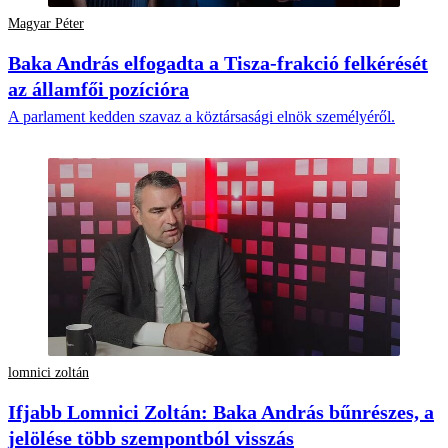
Magyar Péter
Baka András elfogadta a Tisza-frakció felkérését
az államfői pozícióra
A parlament kedden szavaz a köztársasági elnök személyéről.
lomnici zoltán
Ifjabb Lomnici Zoltán: Baka András bűnrészes, a
jelölése több szempontból visszás