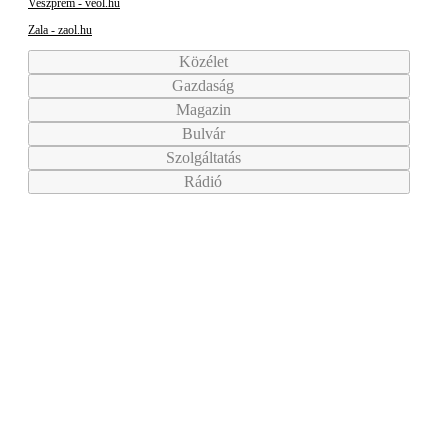
Veszprém - veol.hu
Zala - zaol.hu
Közélet
Gazdaság
Magazin
Bulvár
Szolgáltatás
Rádió