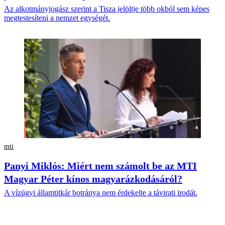
Az alkotmányjogász szerint a Tisza jelöltje több okból sem képes
megtestesíteni a nemzet egységét.
mti
Panyi Miklós: Miért nem számolt be az MTI
Magyar Péter kínos magyarázkodásáról?
A vízügyi államtitkár botránya nem érdekelte a távirati irodát.