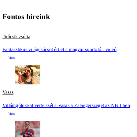
Fontos híreink
törőcsik zsófia
Fantasztikus világcsúcsot ért el a magyar sportoló - videó
Vasas
Villámgólokkal verte szét a Vasas a Zalaegerszeget az NB I-ben