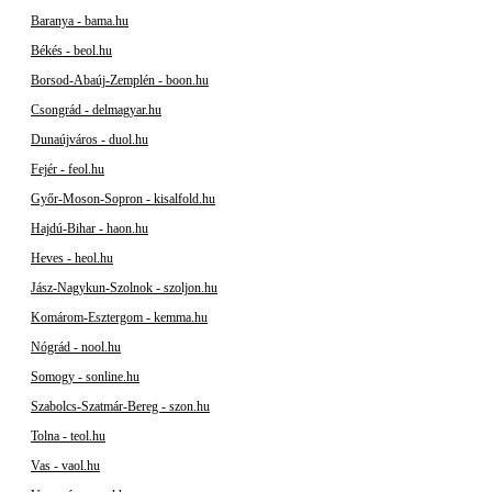
Baranya - bama.hu
Békés - beol.hu
Borsod-Abaúj-Zemplén - boon.hu
Csongrád - delmagyar.hu
Dunaújváros - duol.hu
Fejér - feol.hu
Győr-Moson-Sopron - kisalfold.hu
Hajdú-Bihar - haon.hu
Heves - heol.hu
Jász-Nagykun-Szolnok - szoljon.hu
Komárom-Esztergom - kemma.hu
Nógrád - nool.hu
Somogy - sonline.hu
Szabolcs-Szatmár-Bereg - szon.hu
Tolna - teol.hu
Vas - vaol.hu