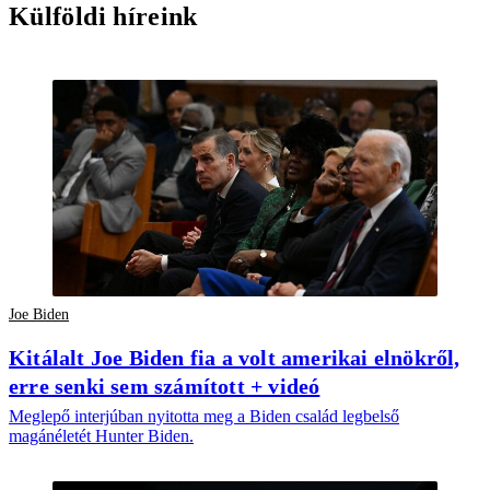
Külföldi híreink
Joe Biden
Kitálalt Joe Biden fia a volt amerikai elnökről,
erre senki sem számított + videó
Meglepő interjúban nyitotta meg a Biden család legbelső
magánéletét Hunter Biden.