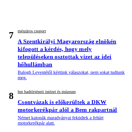
mészáros csoport
7
A Szentkirályi Magyarország elnökén
kifogott a kérdés, hogy mely
településeken osztottak vizet az idei
hőhullámban
Balogh Leventétől kértünk válaszokat, nem sokat tudtunk
meg.
hm hadtörténeti intézet és múzeum
8
Csontvázak is előkerültek a DKW
motorkerékpár alól a Bem rakpartnál
Német katonák maradványai feküdtek a feltárt
motorkerékpár alatt.