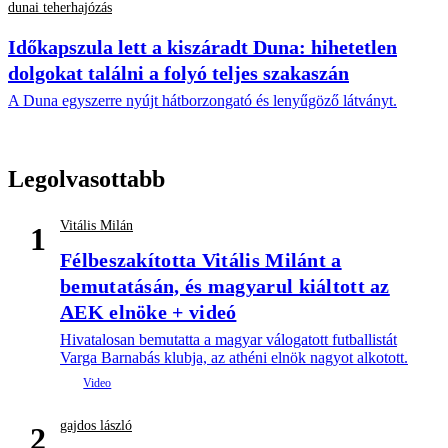
dunai teherhajózás
Időkapszula lett a kiszáradt Duna: hihetetlen
dolgokat találni a folyó teljes szakaszán
A Duna egyszerre nyújt hátborzongató és lenyűgöző látványt.
Legolvasottabb
Vitális Milán
1
Félbeszakította Vitális Milánt a
bemutatásán, és magyarul kiáltott az
AEK elnöke + videó
Hivatalosan bemutatta a magyar válogatott futballistát
Varga Barnabás klubja, az athéni elnök nagyot alkotott.
gajdos lászló
2