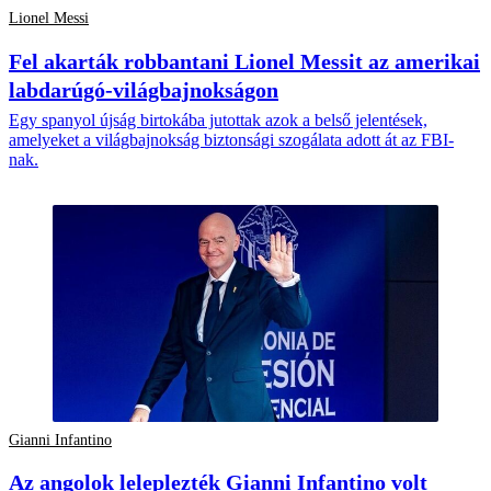
Lionel Messi
Fel akarták robbantani Lionel Messit az amerikai
labdarúgó-világbajnokságon
Egy spanyol újság birtokába jutottak azok a belső jelentések,
amelyeket a világbajnokság biztonsági szogálata adott át az FBI-
nak.
Gianni Infantino
Az angolok leleplezték Gianni Infantino volt