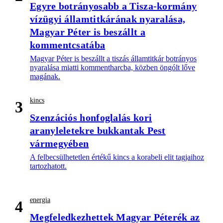
Egyre botrányosabb a Tisza-kormány
vízügyi államtitkárának nyaralása,
Magyar Péter is beszállt a
kommentcsatába
Magyar Péter is beszállt a tiszás államtitkár botrányos
nyaralása miatti kommentharcba, közben öngólt lőve
magának.
kincs
3
Szenzációs honfoglalás kori
aranyleletekre bukkantak Pest
vármegyében
A felbecsülhetetlen értékű kincs a korabeli elit tagjaihoz
tartozhatott.
energia
4
Megfeledkezhettek Magyar Péterék az