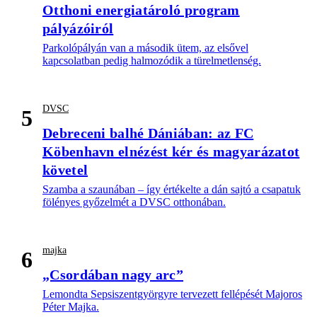
Otthoni energiatároló program
pályázóiról
Parkolópályán van a második ütem, az elsővel
kapcsolatban pedig halmozódik a türelmetlenség.
DVSC
5
Debreceni balhé Dániában: az FC
Köbenhavn elnézést kér és magyarázatot
követel
Szamba a szaunában – így értékelte a dán sajtó a csapatuk
fölényes győzelmét a DVSC otthonában.
majka
6
„Csordában nagy arc”
Lemondta Sepsiszentgyörgyre tervezett fellépését Majoros
Péter Majka.