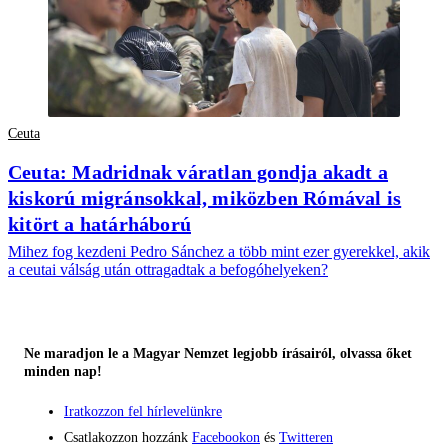
Ceuta
Ceuta: Madridnak váratlan gondja akadt a
kiskorú migránsokkal, miközben Rómával is
kitört a határháború
Mihez fog kezdeni Pedro Sánchez a több mint ezer gyerekkel, akik
a ceutai válság után ottragadtak a befogóhelyeken?
Ne maradjon le a Magyar Nemzet legjobb írásairól, olvassa őket
minden nap!
Iratkozzon fel hírlevelünkre
Csatlakozzon hozzánk
Facebookon
és
Twitteren