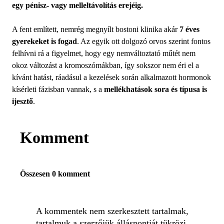
egy pénisz- vagy melleltávolítás erejéig.
A fent említett, nemrég megnyílt bostoni klinika akár
7 éves
gyerekeket is fogad
. Az egyik ott dolgozó orvos szerint fontos
felhívni rá a figyelmet, hogy egy nemváltoztató műtét nem
okoz változást a kromoszómákban, így sokszor nem éri el a
kívánt hatást, ráadásul a kezelések során alkalmazott hormonok
kísérleti fázisban vannak, s a
mellékhatások sora és típusa is
ijesztő
.
Komment
Összesen 0 komment
A kommentek nem szerkesztett tartalmak,
tartalmuk a szerzőjük álláspontját tükrözi.