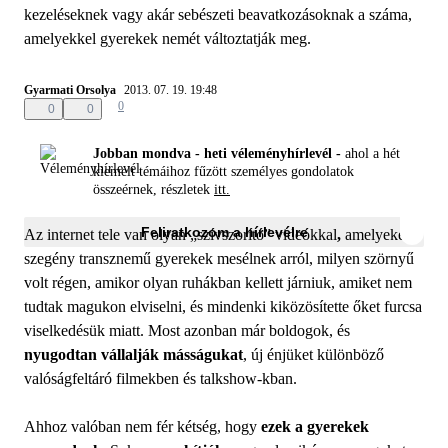
kezeléseknek vagy akár sebészeti beavatkozásoknak a száma,
amelyekkel gyerekek nemét változtatják meg.
Gyarmati Orsolya
2013. 07. 19. 19:48
0
0
0
Jobban mondva - heti véleményhírlevél -
ahol a hét
kiemelt témáihoz fűzött személyes gondolatok
összeérnek, részletek
itt.
Feliratkozom a hírlevélre
Az internet tele van olyan „szívszorító” videókkal
,
amelyeken
szegény transznemű gyerekek mesélnek arról, milyen szörnyű
volt régen, amikor olyan ruhákban kellett járniuk, amiket nem
tudtak magukon elviselni, és mindenki kiközösítette őket furcsa
viselkedésük miatt. Most azonban már boldogok, és
nyugodtan vállalják másságukat
, új énjüket különböző
valóságfeltáró filmekben és talkshow-kban.
Ahhoz valóban nem fér kétség, hogy
ezek a gyerekek