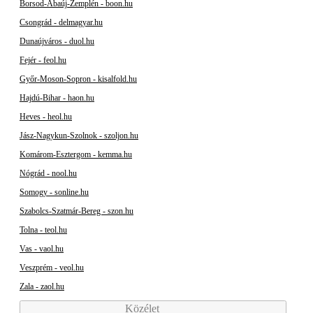
Borsod-Abaúj-Zemplén - boon.hu
Csongrád - delmagyar.hu
Dunaújváros - duol.hu
Fejér - feol.hu
Győr-Moson-Sopron - kisalfold.hu
Hajdú-Bihar - haon.hu
Heves - heol.hu
Jász-Nagykun-Szolnok - szoljon.hu
Komárom-Esztergom - kemma.hu
Nógrád - nool.hu
Somogy - sonline.hu
Szabolcs-Szatmár-Bereg - szon.hu
Tolna - teol.hu
Vas - vaol.hu
Veszprém - veol.hu
Zala - zaol.hu
Közélet