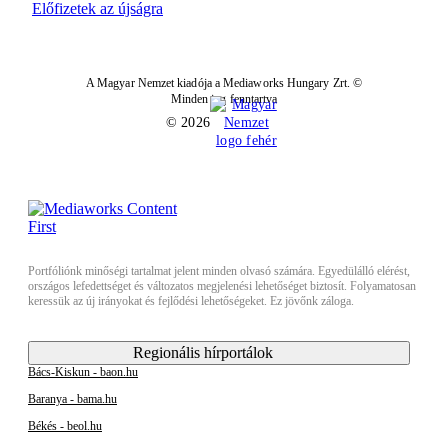
Előfizetek az újságra
A Magyar Nemzet kiadója a Mediaworks Hungary Zrt. ©
Minden jog fenntartva
© 2026
Portfóliónk minőségi tartalmat jelent minden olvasó számára. Egyedülálló elérést,
országos lefedettséget és változatos megjelenési lehetőséget biztosít. Folyamatosan
keressük az új irányokat és fejlődési lehetőségeket. Ez jövőnk záloga.
Regionális hírportálok
Bács-Kiskun - baon.hu
Baranya - bama.hu
Békés - beol.hu