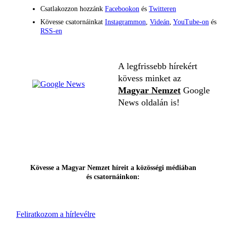
Csatlakozzon hozzánk
Facebookon
és
Twitteren
Kövesse csatornáinkat
Instagrammon
,
Videán
,
YouTube-on
és
RSS-en
A legfrissebb hírekért
kövess minket az
Magyar Nemzet
Google
News oldalán is!
Kövesse a Magyar Nemzet híreit a közösségi médiában
és csatornáinkon:
Feliratkozom a hírlevélre