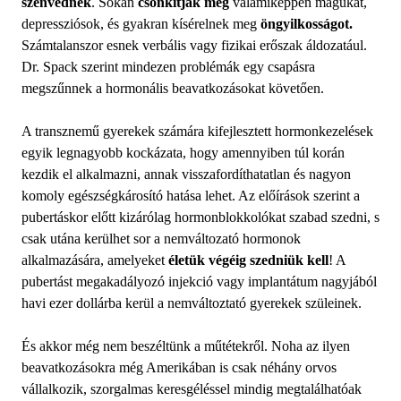
szenvednek
. Sokan
csonkítják meg
valamiképpen magukat,
depressziósok, és gyakran kísérelnek meg
öngyilkosságot.
Számtalanszor esnek verbális vagy fizikai erőszak áldozatául.
Dr. Spack szerint mindezen problémák egy csapásra
megszűnnek a hormonális beavatkozásokat követően.
A transznemű gyerekek számára kifejlesztett hormonkezelések
egyik legnagyobb kockázata, hogy amennyiben túl korán
kezdik el alkalmazni, annak visszafordíthatatlan és nagyon
komoly egészségkárosító hatása lehet. Az előírások szerint a
pubertáskor előtt kizárólag hormonblokkolókat szabad szedni, s
csak utána kerülhet sor a nemváltozató hormonok
alkalmazására, amelyeket
életük végéig szedniük kell
! A
pubertást megakadályozó injekció vagy implantátum nagyjából
havi ezer dollárba kerül a nemváltoztató gyerekek szüleinek.
És akkor még nem beszéltünk a műtétekről. Noha az ilyen
beavatkozásokra még Amerikában is csak néhány orvos
vállalkozik, szorgalmas keresgéléssel mindig megtalálhatóak