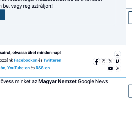
be, vagy regisztráljon!
S
sairól, olvassa őket minden nap!
hozzánk
Facebookon
és
Twitteren
eán
,
YouTube-on
és
RSS-en
 kövess minket az
Magyar Nemzet
Google News