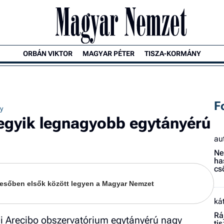
ORBÁN VIKTOR
MAGYAR PÉTER
TISZA-KORMÁNY
F
y
 egyik legnagyobb egytányérú
au
Ne
ha
cs
keresőben elsők között legyen a Magyar Nemzet
ká
Rá
i Arecibo obszervatórium egytányérú nagy
ti