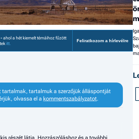
ö
m
Ig
Sz
 -
ahol a hét kiemelt témáihoz fűzött
Feliratkozom a hírlevélre
etek
itt.
ba
ma
L
tartalmak, tartalmuk a szerzőjük álláspontját
érjük, olvassa el a
kommentszabályzatot
.
kis részét látja. Hozzászóláshoz és a további