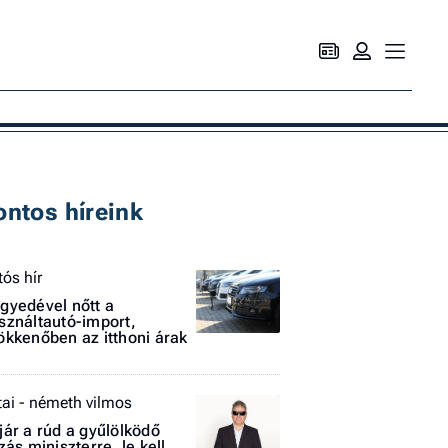
Ke
ontos híreink
tós hír
gyedével nőtt a
sználtautó-import,
ökkenőben az itthoni árak
tai - németh vilmos
jár a rúd a gyűlölködő
szás miniszterre, le kell