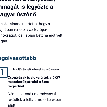
nmagát is legyőzte a
El
az
agyar úszónő
új
azságtalannak tartotta, hogy a
ajnában rendezik az Európa-
jnokságot, de Fábián Bettina erőt vett
gán.
egolvasottabb
hm hadtörténeti intézet és múzeum
1
Csontvázak is előkerültek a DKW
motorkerékpár alól a Bem
rakpartnál
Német katonák maradványai
feküdtek a feltárt motorkerékpár
alatt.