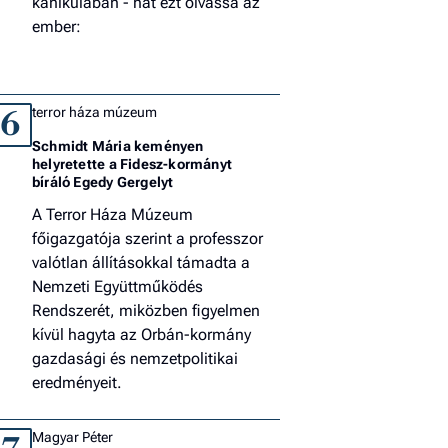
kánikulában - hát ezt olvassa az
ember:
terror háza múzeum
6
Schmidt Mária keményen
helyretette a Fidesz-kormányt
bíráló Egedy Gergelyt
A Terror Háza Múzeum
főigazgatója szerint a professzor
valótlan állításokkal támadta a
Nemzeti Együttműködés
Rendszerét, miközben figyelmen
kívül hagyta az Orbán-kormány
gazdasági és nemzetpolitikai
eredményeit.
Magyar Péter