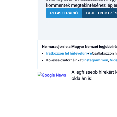
kommentek megtekintéséhez lépjen 
REGISZTRÁCIÓ
BEJELENTKEZÉ
Ne maradjon le a Magyar Nemzet legjobb írá
Iratkozzon fel hírlevelünkre
Csatlakozzon 
Kövesse csatornáinkat
Instagrammon
,
Vid
A legfrissebb hírekért
oldalán is!