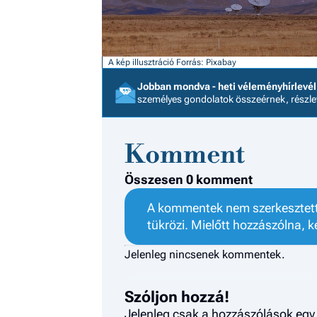
A kép illusztráció
Forrás: Pixabay
Jobban mondva - heti véleményhírlevél
személyes gondolatok összeérnek, részl
Komment
Összesen 0 komment
A kommentek nem szerkesztett 
tükrözi. Mielőtt hozzászólna, k
Jelenleg nincsenek kommentek.
Szóljon hozzá!
Jelenleg csak a hozzászólások egy 