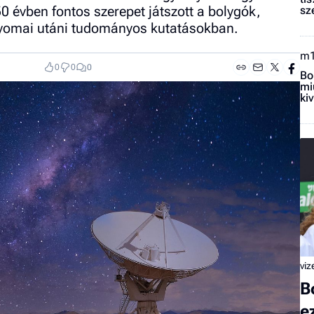
0 évben fontos szerepet játszott a bolygók,
sz
t nyomai utáni tudományos kutatásokban.
m
0
0
0
Bo
mi
ki
vi
B
e