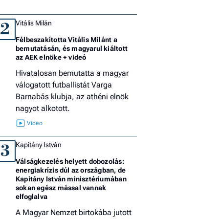
Vitális Milán
2
Félbeszakította Vitális Milánt a
bemutatásán, és magyarul kiáltott
az AEK elnöke + videó
Hivatalosan bemutatta a magyar
válogatott futballistát Varga
Barnabás klubja, az athéni elnök
nagyot alkotott.
Kapitány István
3
Válságkezelés helyett dobozolás:
energiakrízis dúl az országban, de
Kapitány István minisztériumában
sokan egész mással vannak
elfoglalva
A Magyar Nemzet birtokába jutott