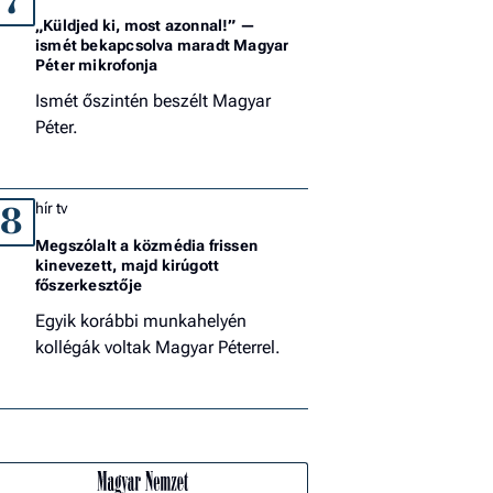
7
„Küldjed ki, most azonnal!” —
ismét bekapcsolva maradt Magyar
Péter mikrofonja
Ismét őszintén beszélt Magyar
Péter.
hír tv
8
Megszólalt a közmédia frissen
kinevezett, majd kirúgott
főszerkesztője
Egyik korábbi munkahelyén
kollégák voltak Magyar Péterrel.