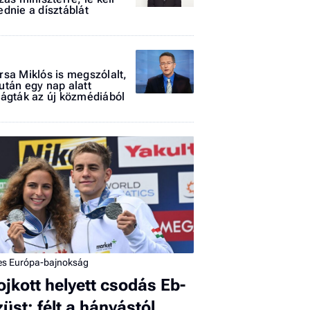
ednie a dísztáblát
1
rsa Miklós is megszólalt,
után egy nap alatt
vágták az új közmédiából
I
E
G
P
Jobba
- heti
vélem
zes Európa-bajnokság
ojkott helyett csodás Eb-
Fel
a hí
züst: félt a hányástól,