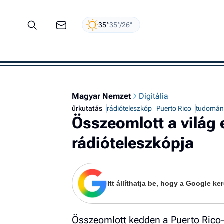
35°
35°/26°
Magyar Nemzet
Digitália
űrkutatás
rádióteleszkóp
Puerto Rico
tudomán
Összeomlott a világ
rádióteleszkópja
Itt állíthatja be, hogy a Google 
Összeomlott kedden a Puerto Rico-