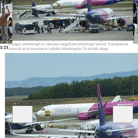
Portfóliónk minőségi tartalmat jelent minden olvasó számára. Egyedülálló elérést,
országos lefedettséget és változatos megjelenési lehetőséget biztosít. Folyamatosan
1/23
keressük az új irányokat és fejlődési lehetőségeket. Ez jövőnk záloga.