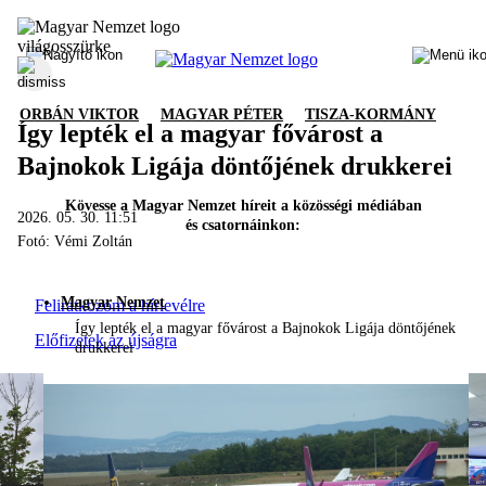
ORBÁN VIKTOR
MAGYAR PÉTER
TISZA-KORMÁNY
Így lepték el a magyar fővárost a
Bajnokok Ligája döntőjének drukkerei
Kövesse a Magyar Nemzet híreit a közösségi médiában
2026. 05. 30. 11:51
és csatornáinkon:
Fotó: Vémi Zoltán
Magyar Nemzet
Feliratkozom a hírlevélre
Így lepték el a magyar fővárost a Bajnokok Ligája döntőjének
Előfizetek az újságra
drukkerei
A Magyar Nemzet kiadója a Mediaworks Hungary Zrt. ©
Minden jog fenntartva
© 2026