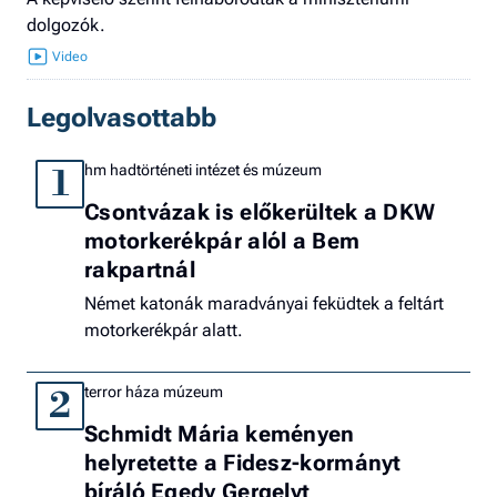
dolgozók.
Legolvasottabb
hm hadtörténeti intézet és múzeum
1
Csontvázak is előkerültek a DKW
motorkerékpár alól a Bem
rakpartnál
Német katonák maradványai feküdtek a feltárt
motorkerékpár alatt.
terror háza múzeum
2
Schmidt Mária keményen
helyretette a Fidesz-kormányt
bíráló Egedy Gergelyt