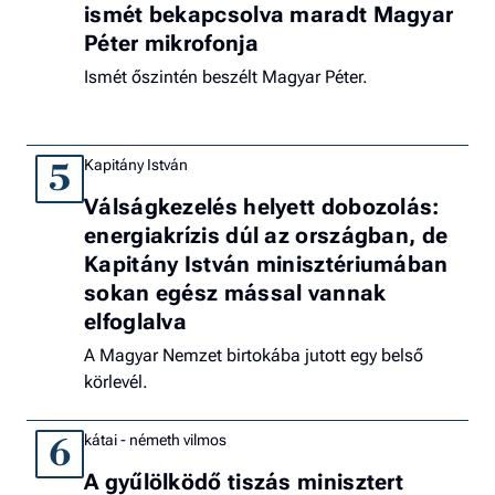
ismét bekapcsolva maradt Magyar
Péter mikrofonja
Ismét őszintén beszélt Magyar Péter.
Kapitány István
5
Válságkezelés helyett dobozolás:
energiakrízis dúl az országban, de
Kapitány István minisztériumában
sokan egész mással vannak
elfoglalva
A Magyar Nemzet birtokába jutott egy belső
körlevél.
kátai - németh vilmos
6
A gyűlölködő tiszás minisztert