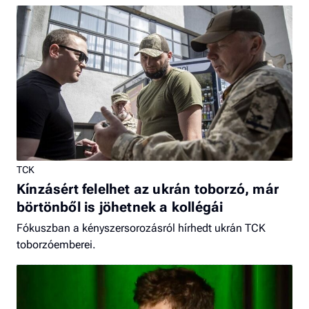
TCK
Kínzásért felelhet az ukrán toborzó, már
börtönből is jöhetnek a kollégái
Fókuszban a kényszersorozásról hírhedt ukrán TCK
toborzóemberei.