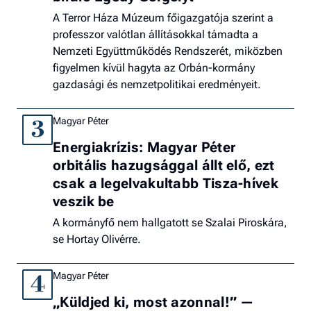
A Terror Háza Múzeum főigazgatója szerint a
professzor valótlan állításokkal támadta a
Nemzeti Együttműködés Rendszerét, miközben
figyelmen kívül hagyta az Orbán-kormány
gazdasági és nemzetpolitikai eredményeit.
Magyar Péter
3
Energiakrízis: Magyar Péter
orbitális hazugsággal állt elő, ezt
csak a legelvakultabb Tisza-hívek
veszik be
A kormányfő nem hallgatott se Szalai Piroskára,
se Hortay Olivérre.
Magyar Péter
4
„Küldjed ki, most azonnal!” —