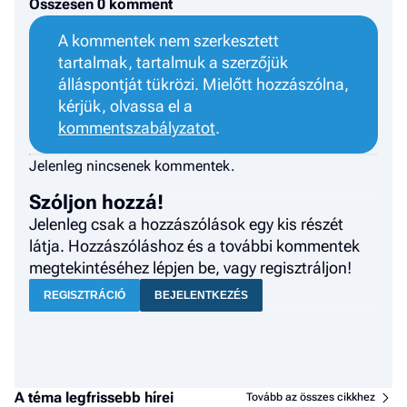
Összesen 0 komment
a h
A kommentek nem szerkesztett
E
tartalmak, tartalmuk a szerzőjük
a
álláspontját tükrözi. Mielőtt hozzászólna,
ú
kérjük, olvassa el a
kommentszabályzatot
.
Jelenleg nincsenek kommentek.
Szóljon hozzá!
Jelenleg csak a hozzászólások egy kis részét
látja. Hozzászóláshoz és a további kommentek
megtekintéséhez lépjen be, vagy regisztráljon!
REGISZTRÁCIÓ
BEJELENTKEZÉS
A téma legfrissebb hírei
Tovább az összes cikkhez