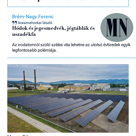
Brém-Nagy Ferenc
krasznahorkai lászló
Hódok és jegesmedvék, jégtáblák és
uszadékfa
Az irodalomról szóló széles vita lehetne az utolsó évtizedek egyik
legfontosabb polémiája.