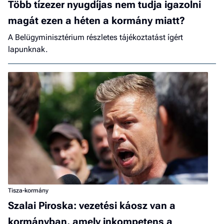
Több tízezer nyugdíjas nem tudja igazolni
magát ezen a héten a kormány miatt?
A Belügyminisztérium részletes tájékoztatást ígért
lapunknak.
Tisza-kormány
Szalai Piroska: vezetési káosz van a
kormányban, amely inkompetens a