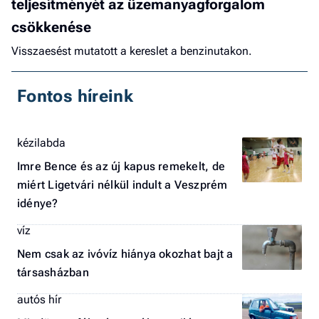
teljesítményét az üzemanyagforgalom
csökkenése
Visszaesést mutatott a kereslet a benzinutakon.
Fontos híreink
kézilabda
Imre Bence és az új kapus remekelt, de
miért Ligetvári nélkül indult a Veszprém
idénye?
víz
Nem csak az ivóvíz hiánya okozhat bajt a
társasházban
autós hír