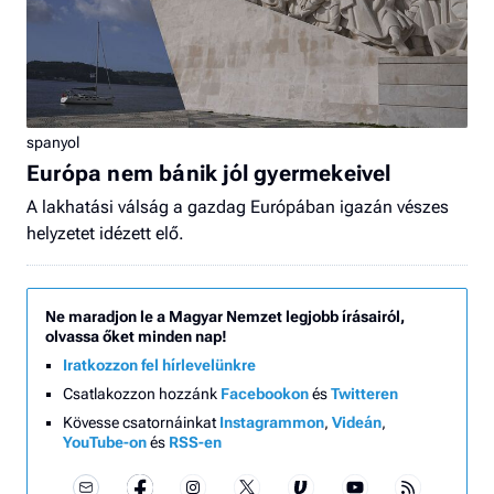
spanyol
Európa nem bánik jól gyermekeivel
A lakhatási válság a gazdag Európában igazán vészes
helyzetet idézett elő.
Ne maradjon le a Magyar Nemzet legjobb írásairól,
olvassa őket minden nap!
Iratkozzon fel hírlevelünkre
Csatlakozzon hozzánk
Facebookon
és
Twitteren
Kövesse csatornáinkat
Instagrammon
,
Videán
,
YouTube-on
és
RSS-en