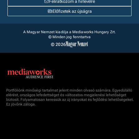
Feliratkozom a hírlevélre
Előfizetek az újságra
A Magyar Nemzet kiadója a Mediaworks Hungary Zrt.
© Minden jog fenntartva
© 2026
Portfóliónk minőségi tartalmat jelent minden olvasó számára. Egyedülálló
elérést, országos lefedettséget és változatos megjelenési lehetőséget
biztosít. Folyamatosan keressük az új irányokat és fejlődési lehetőségeket.
Ez jövőnk záloga.