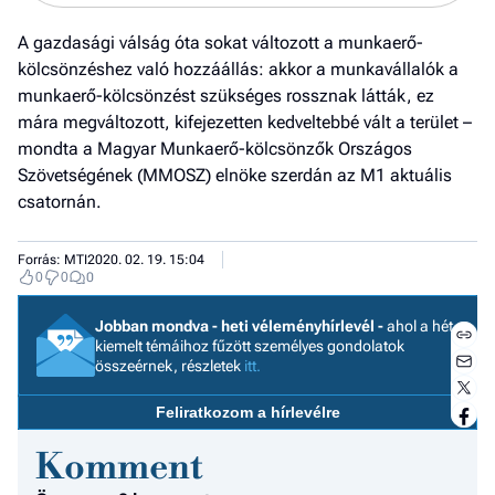
A gazdasági válság óta sokat változott a munkaerő-
kölcsönzéshez való hozzáállás: akkor a munkavállalók a
munkaerő-kölcsönzést szükséges rossznak látták, ez
mára megváltozott, kifejezetten kedveltebbé vált a terület –
mondta a Magyar Munkaerő-kölcsönzők Országos
Szövetségének (MMOSZ) elnöke szerdán az M1 aktuális
csatornán.
Forrás: MTI
2020. 02. 19. 15:04
0
0
0
Jobban mondva - heti véleményhírlevél -
ahol a hét
kiemelt témáihoz fűzött személyes gondolatok
összeérnek, részletek
itt.
Jobb
Feliratkozom a hírlevélre
- het
véle
Komment
Fe