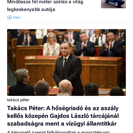
Mindössze fél méter széles a világ
legkeskenyebb autója
takács péter
Takács Péter: A hőségriadó és az aszály
kellős közepén Gajdos László tárcájánál
szabadságra ment a vízügyi államtitkár
A képviselő szerint felháborodtak a minisztériumi