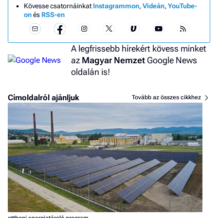
Kövesse csatornáinkat
Instagrammon
,
Videán
,
YouTube-
on
és
RSS-en
A legfrissebb hírekért kövess minket
az
Magyar Nemzet
Google News
oldalán is!
Címoldalról ajánljuk
Tovább az összes cikkhez