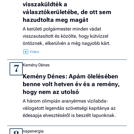
visszaküldték a
választókerületébe, de ott sem
hazudtolta meg magát
A kerületi polgármester minden vádat
visszautasított és közölte, hogy kútvízzel
öntöznek, elkerülvén a még nagyobb kárt.
Kemény Dénes
7
Kemény Dénes: Apám ölelésében
benne volt hetven év és a remény,
hogy nem az utolsó
A három olimpián aranyérmes vízilabda-
válogatott legendás szövetségi kapitánya az
édesapja elvesztéséről is beszélt lapunknak.
napenergia