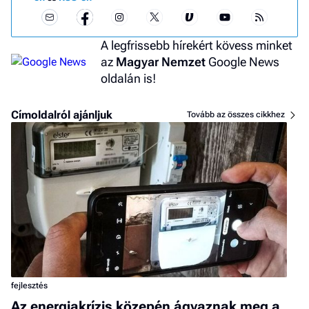
A legfrissebb hírekért kövess minket
az
Magyar Nemzet
Google News
oldalán is!
Címoldalról ajánljuk
Tovább az összes cikkhez
fejlesztés
Az energiakrízis közepén ágyaznak meg a