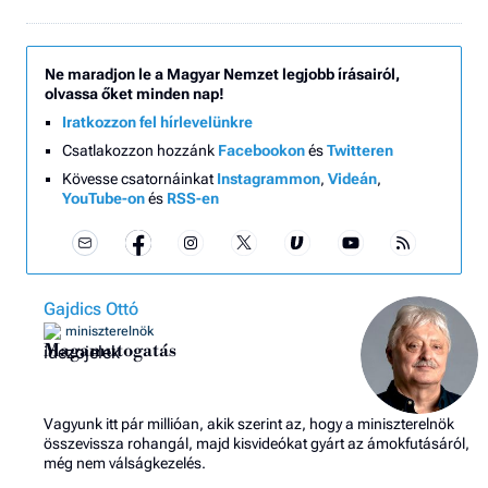
Ne maradjon le a Magyar Nemzet legjobb írásairól,
olvassa őket minden nap!
Iratkozzon fel hírlevelünkre
Csatlakozzon hozzánk
Facebookon
és
Twitteren
Kövesse csatornáinkat
Instagrammon
,
Videán
,
YouTube-on
és
RSS-en
Gajdics Ottó
miniszterelnök
Magamutogatás
Vagyunk itt pár millióan, akik szerint az, hogy a miniszterelnök
összevissza rohangál, majd kisvideókat gyárt az ámokfutásáról,
még nem válságkezelés.