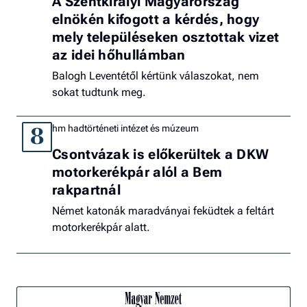
A Szentkirályi Magyarország
elnökén kifogott a kérdés, hogy
mely településeken osztottak vizet
az idei hőhullámban
Balogh Leventétől kértünk válaszokat, nem
sokat tudtunk meg.
hm hadtörténeti intézet és múzeum
8
Csontvázak is előkerültek a DKW
motorkerékpár alól a Bem
rakpartnál
Német katonák maradványai feküdtek a feltárt
motorkerékpár alatt.