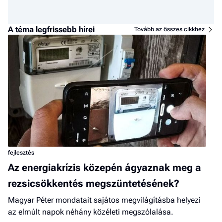
A téma legfrissebb hírei
Tovább az összes cikkhez
fejlesztés
Az energiakrízis közepén ágyaznak meg a
rezsicsökkentés megszüntetésének?
Magyar Péter mondatait sajátos megvilágításba helyezi
az elmúlt napok néhány közéleti megszólalása.