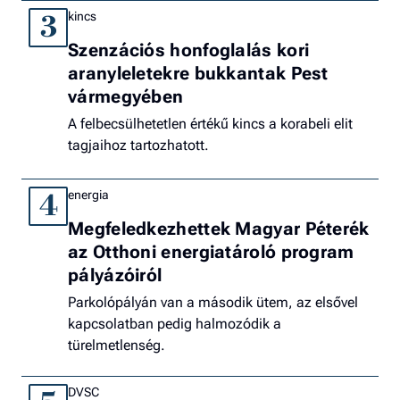
kincs
3
Szenzációs honfoglalás kori
aranyleletekre bukkantak Pest
vármegyében
A felbecsülhetetlen értékű kincs a korabeli elit
tagjaihoz tartozhatott.
energia
4
Megfeledkezhettek Magyar Péterék
az Otthoni energiatároló program
pályázóiról
Parkolópályán van a második ütem, az elsővel
kapcsolatban pedig halmozódik a
türelmetlenség.
DVSC