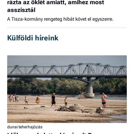
rázta az öklét amiatt, amihez most
asszisztál
A Tisza-kormány rengeteg hibát követ el egyszerre.
Külföldi híreink
dunai teherhajózás