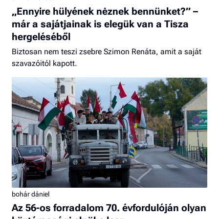
„Ennyire hülyének nėznek bennünket?” –
már a sajátjainak is elegük van a Tisza
hergeléséből
Biztosan nem teszi zsebre Szimon Renáta, amit a saját
szavazóitól kapott.
bohár dániel
Az 56-os forradalom 70. évfordulóján olyan