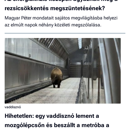
rezsicsökkentés megszüntetésének?
Magyar Péter mondatait sajátos megvilágításba helyezi
az elmúlt napok néhány közéleti megszólalása.
vaddisznó
Hihetetlen: egy vaddisznó lement a
mozgólépcsőn és beszállt a metróba a