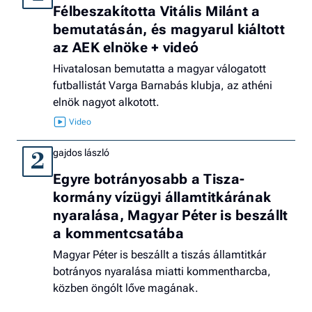
Félbeszakította Vitális Milánt a
bemutatásán, és magyarul kiáltott
az AEK elnöke + videó
Hivatalosan bemutatta a magyar válogatott
futballistát Varga Barnabás klubja, az athéni
elnök nagyot alkotott.
gajdos lászló
2
Egyre botrányosabb a Tisza-
kormány vízügyi államtitkárának
nyaralása, Magyar Péter is beszállt
a kommentcsatába
Magyar Péter is beszállt a tiszás államtitkár
botrányos nyaralása miatti kommentharcba,
közben öngólt lőve magának.