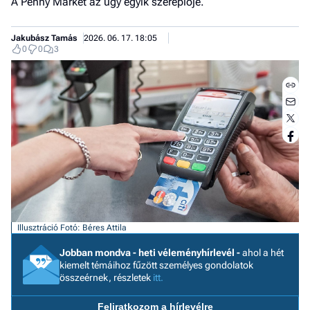
A Penny Market az ügy egyik szereplője.
Jakubász Tamás
2026. 06. 17. 18:05
0
0
3
Illusztráció
Fotó: Béres Attila
Jobb
Jobban mondva - heti véleményhírlevél -
ahol a hét
kiemelt témáihoz fűzött személyes gondolatok
- het
összeérnek, részletek
itt.
véle
Feliratkozom a hírlevélre
Fe