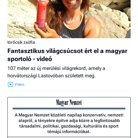
törőcsik zsófia
Fantasztikus világcsúcsot ért el a magyar
sportoló - videó
107 méter az új merülési világrekord, amely a
horvátországi Lastovóban született meg.
A Magyar Nemzet közéleti napilap konzervatív, nemzeti
alapról, a tényekre építve adja közre a legfontosabb
társadalmi, politikai, gazdasági, kulturális és sport
témájú információkat.