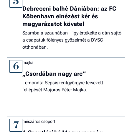
5
Debreceni balhé Dániában: az FC
Köbenhavn elnézést kér és
magyarázatot követel
Szamba a szaunában – így értékelte a dán sajtó
a csapatuk fölényes győzelmét a DVSC
otthonában.
majka
6
„Csordában nagy arc”
Lemondta Sepsiszentgyörgyre tervezett
fellépését Majoros Péter Majka.
mészáros csoport
7