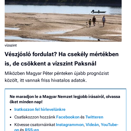
vízszint
Vészjósló fordulat? Ha csekély mértékben
is, de csökkent a vízszint Paksnál
Miközben Magyar Péter pénteken újabb prognózist
közölt, itt vannak friss hivatalos adatok.
Ne maradjon le a Magyar Nemzet legjobb írásairól, olvassa
őket minden nap!
Iratkozzon fel hírlevelünkre
Csatlakozzon hozzánk
Facebookon
és
Twitteren
Kövesse csatornáinkat
Instagrammon
,
Videán
,
YouTube-
on
és
RSS-en