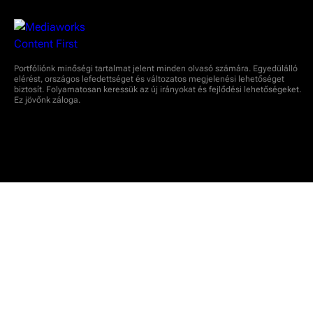
Portfóliónk minőségi tartalmat jelent minden olvasó számára. Egyedülálló
elérést, országos lefedettséget és változatos megjelenési lehetőséget
biztosít. Folyamatosan keressük az új irányokat és fejlődési lehetőségeket.
Ez jövőnk záloga.