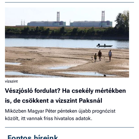
vízszint
Vészjósló fordulat? Ha csekély mértékben
is, de csökkent a vízszint Paksnál
Miközben Magyar Péter pénteken újabb prognózist
közölt, itt vannak friss hivatalos adatok.
Fontos híreink