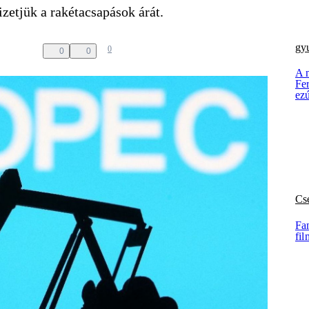
zetjük a rakétacsapások árát.
gy
0
0
0
A 
Fer
ez
Cs
Fan
fil