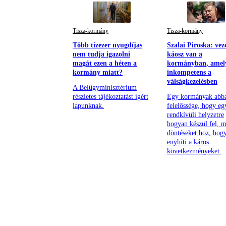
Tisza-kormány
Tisza-kormány
Több tízezer nyugdíjas
Szalai Piroska: veze
nem tudja igazolni
káosz van a
magát ezen a héten a
kormányban, amel
kormány miatt?
inkompetens a
válságkezelésben
A Belügyminisztérium
részletes tájékoztatást ígért
Egy kormányak abb
lapunknak.
felelőssége, hogy eg
rendkívüli helyzetre
hogyan készül fel, m
döntéseket hoz, hog
enyhíti a káros
következményeket.