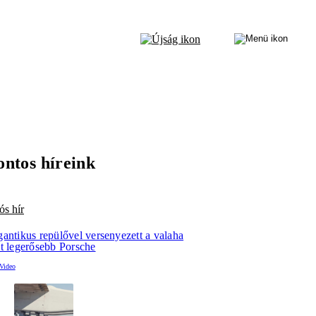
ontos híreink
ós hír
gantikus repülővel versenyezett a valaha
lt legerősebb Porsche