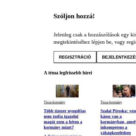
Szóljon hozzá!
Jelenleg csak a hozzászólások egy ki
megtekintéséhez lépjen be, vagy regis
REGISZTRÁCIÓ
BEJELENTKEZÉ
A téma legfrissebb hírei
Tisza-kormány
Tisza-kormány
Több tízezer nyugdíjas
Szalai Piroska: veze
nem tudja igazolni
káosz van a
magát ezen a héten a
kormányban, amel
kormány miatt?
inkompetens a
válságkezelésben