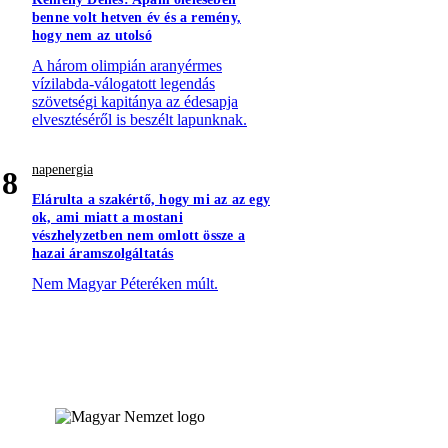
benne volt hetven év és a remény,
hogy nem az utolsó
A három olimpián aranyérmes
vízilabda-válogatott legendás
szövetségi kapitánya az édesapja
elvesztéséről is beszélt lapunknak.
napenergia
8
Elárulta a szakértő, hogy mi az az egy
ok, ami miatt a mostani
vészhelyzetben nem omlott össze a
hazai áramszolgáltatás
Nem Magyar Péteréken múlt.