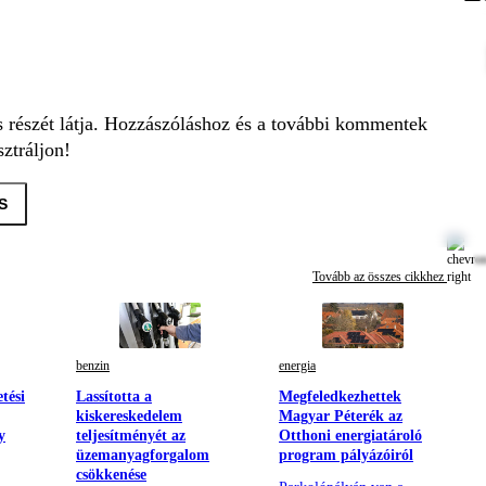
s részét látja. Hozzászóláshoz és a további kommentek
ztráljon!
S
Tovább az összes cikkhez
benzin
energia
tési
Lassította a
Megfeledkezhettek
kiskereskedelem
Magyar Péterék az
y
teljesítményét az
Otthoni energiatároló
üzemanyagforgalom
program pályázóiról
csökkenése