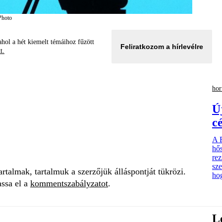
Photo
hol a hét kiemelt témáihoz fűzött
Feliratkozom a hírlevélre
tt.
hor
Ú
c
A R
hős
rez
sze
talmak, tartalmuk a szerzőjük álláspontját tükrözi.
hog
assa el a
kommentszabályzatot
.
L