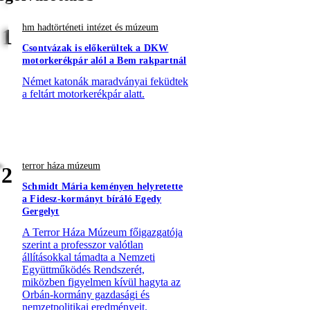
hm hadtörténeti intézet és múzeum
1
Csontvázak is előkerültek a DKW
motorkerékpár alól a Bem rakpartnál
Német katonák maradványai feküdtek
a feltárt motorkerékpár alatt.
terror háza múzeum
2
Schmidt Mária keményen helyretette
a Fidesz-kormányt bíráló Egedy
Gergelyt
A Terror Háza Múzeum főigazgatója
szerint a professzor valótlan
állításokkal támadta a Nemzeti
Együttműködés Rendszerét,
miközben figyelmen kívül hagyta az
Orbán-kormány gazdasági és
nemzetpolitikai eredményeit.