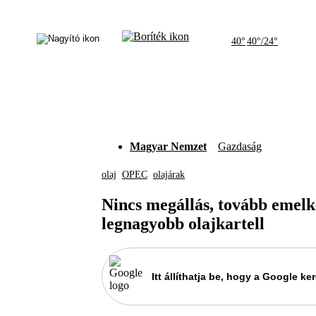
40°
40°/24°
Magyar Nemzet
Gazdaság
olaj
OPEC
olajárak
Nincs megállás, tovább emelk
legnagyobb olajkartell
Itt állíthatja be, hogy a Google 