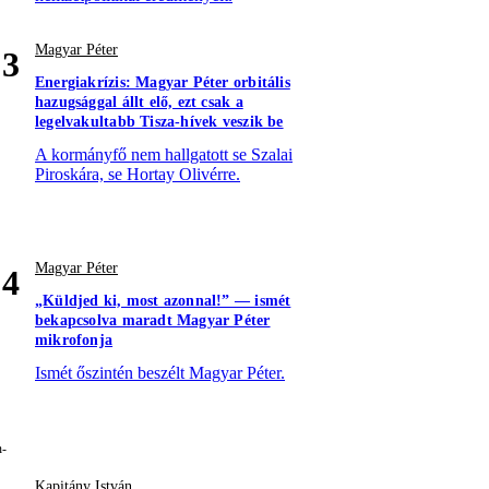
Magyar Péter
3
Energiakrízis: Magyar Péter orbitális
hazugsággal állt elő, ezt csak a
legelvakultabb Tisza-hívek veszik be
A kormányfő nem hallgatott se Szalai
Piroskára, se Hortay Olivérre.
Magyar Péter
4
„Küldjed ki, most azonnal!” — ismét
bekapcsolva maradt Magyar Péter
mikrofonja
Ismét őszintén beszélt Magyar Péter.
Kapitány István