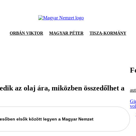
ORBÁN VIKTOR
MAGYAR PÉTER
TISZA-KORMÁNY
F
edik az olaj ára, miközben összedőlhet a
aut
Gi
vo
keresőben elsők között legyen a Magyar Nemzet