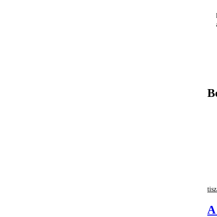
B
tisz
A