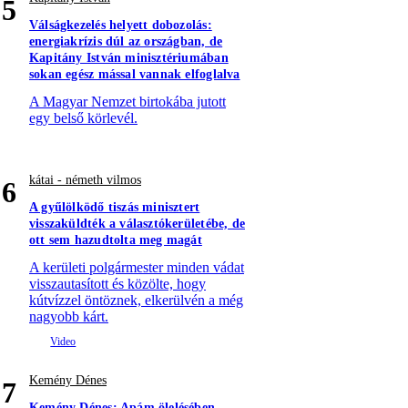
5
Válságkezelés helyett dobozolás:
energiakrízis dúl az országban, de
Kapitány István minisztériumában
sokan egész mással vannak elfoglalva
A Magyar Nemzet birtokába jutott
egy belső körlevél.
kátai - németh vilmos
6
A gyűlölködő tiszás minisztert
visszaküldték a választókerületébe, de
ott sem hazudtolta meg magát
A kerületi polgármester minden vádat
visszautasított és közölte, hogy
kútvízzel öntöznek, elkerülvén a még
nagyobb kárt.
Kemény Dénes
7
Kemény Dénes: Apám ölelésében