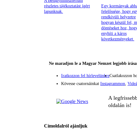
A Belügyminisztérium
részletes tájékoztatást ígért
Egy kormányak abb
lapunknak.
felelőssége, hogy eg
rendkívüli helyzetre
hogyan készül fel, m
döntéseket hoz, hog
enyhíti a káros
következményeket.
Ne maradjon le a Magyar Nemzet legjobb írásai
Iratkozzon fel hírlevelünkre
Csatlakozzon h
Kövesse csatornáinkat
Instagrammon
,
Vide
A legfrisseb
oldalán is!
Címoldalról ajánljuk