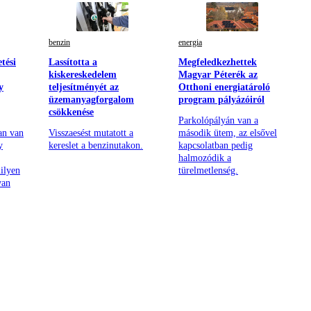
benzin
energia
tési
Lassította a
Megfeledkezhettek
kiskereskedelem
Magyar Péterék az
y
teljesítményét az
Otthoni energiatároló
üzemanyagforgalom
program pályázóiról
csökkenése
Parkolópályán van a
an van
Visszaesést mutatott a
második ütem, az elsővel
y
kereslet a benzinutakon.
kapcsolatban pedig
halmozódik a
ilyen
türelmetlenség.
yan