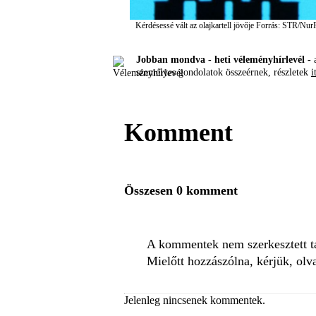
Kérdésessé vált az olajkartell jövője
Forrás: STR/Nur
Jobban mondva - heti véleményhírlevél -
a
személyes gondolatok összeérnek, részletek
i
Komment
Összesen 0 komment
A kommentek nem szerkesztett tar
Mielőtt hozzászólna, kérjük, olv
Jelenleg nincsenek kommentek.