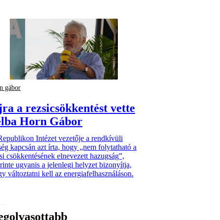
n gábor
jra a rezsicsökkentést vette
élba Horn Gábor
epublikon Intézet vezetője a rendkívüli
ég kapcsán azt írta, hogy „nem folytatható a
si csökkentésének elnevezett hazugság”,
rinte ugyanis a jelenlegi helyzet bizonyítja,
y változtatni kell az energiafelhasználáson.
egolvasottabb