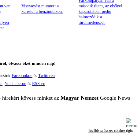
Parkolópályán van a
an van
Visszaesést mutatott a
második ütem, az elsővel
y
kereslet a benzinutakon.
kapcsolatban pedig
halmozódik a
ilyen
türelmetlenség.
yan
ról, olvassa őket minden nap!
ozzánk
Facebookon
és
Twitteren
án
,
YouTube-on
és
RSS-en
b hírekért kövess minket az
Magyar Nemzet
Google News
Tovább az összes cikkhez