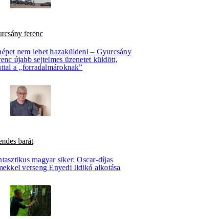
urcsány ferenc
népet nem lehet hazaküldeni – Gyurcsány
enc újabb sejtelmes üzenetet küldött,
úttal a „forradalmároknak”
endes barát
tasztikus magyar siker: Oscar-díjas
mekkel verseng Enyedi Ildikó alkotása