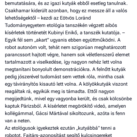
bemutatására, és az igazi kutyák ebből esetleg tanulnak.
Csakhamar kiderült azonban, hogy ez messze áll a valós
lehetőségektől – kezdi az Eötvös Loránd
Tudományegyetem etológia tanszékén végzett aibós
kísérletek történetét Kubinyi Enikő, a tanszék kutatója. –
Egyik fél sem „akart” ugyanis ebben együttműködni. A
robot autonóm volt, tehát nem szigorúan meghatározott
parancssort hajtott végre, hanem sok véletlenszerű elemet
tartalmazott a viselkedése, így nagyon nehéz lett volna
megtanítani bonyolult demonstrációkra. A felnőtt kutyák
pedig jószerével tudomást sem vettek róla, mintha csak
egy távirányítós kisautó lett volna. A kölyökkutyák viszont
reagáltak rá, egyikük meg is támadta. Ettől nagyon
megijedtünk, mivel egy vagyonba került, és csak kölcsönbe
kaptuk Párizsból. A kísérletet megörökítő videó, amelyen
kollégámmal, Gácsi Mártával sikoltozunk, azóta is fenn
van a neten.
Az etológusok igyekeztek ezután „kutyábbá” tenni a
robotot. Fajtárs-azonosítást segítő kulcsingereket