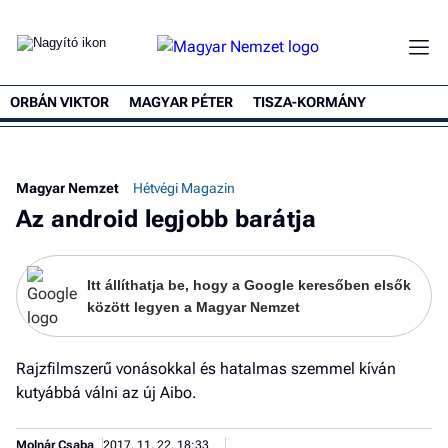
ORBÁN VIKTOR
MAGYAR PÉTER
TISZA-KORMÁNY
Ke
Magyar Nemzet
Hétvégi Magazin
Az android legjobb barátja
Itt állíthatja be, hogy a Google keresőben elsők
között legyen a Magyar Nemzet
Rajzfilmszerű vonásokkal és hatalmas szemmel kíván
kutyábbá válni az új Aibo.
Molnár Csaba
2017. 11. 22. 18:33