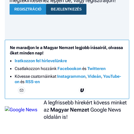
megtekintéséhez lépjen be, vagy regisztráljon!
REGISZTRÁCIÓ
BEJELENTKEZÉS
Ne maradjon le a Magyar Nemzet legjobb írásairól, olvassa
őket minden nap!
Iratkozzon fel hírlevelünkre
Csatlakozzon hozzánk
Facebookon
és
Twitteren
Kövesse csatornáinkat
Instagrammon
,
Videán
,
YouTube-
on
és
RSS-en
A legfrissebb hírekért kövess minket
az
Magyar Nemzet
Google News
oldalán is!