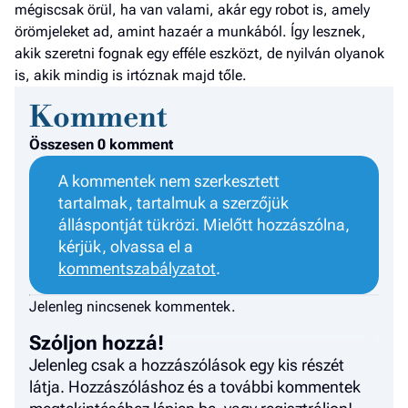
mégiscsak örül, ha van valami, akár egy robot is, amely
örömjeleket ad, amint hazaér a munkából. Így lesznek,
akik szeretni fognak egy efféle eszközt, de nyilván olyanok
is, akik mindig is irtóznak majd tőle.
Komment
Összesen 0 komment
A kommentek nem szerkesztett
tartalmak, tartalmuk a szerzőjük
álláspontját tükrözi. Mielőtt hozzászólna,
kérjük, olvassa el a
kommentszabályzatot
.
Jelenleg nincsenek kommentek.
Szóljon hozzá!
Jelenleg csak a hozzászólások egy kis részét
látja. Hozzászóláshoz és a további kommentek