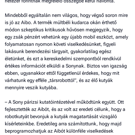
hétezer forintnak megfelelő összegbe kerül havonta.
Fel
a hí
Mindebből egyáltalán nem világos, hogy végső soron mire
El
is jó az Aibo. A termék múltbéli kudarca okán érthető
az
módon szkeptikus kritikusok hűvösen megjegyzik, hogy
új
egy zsák pénzért vehetünk egy újabb mobil eszközt, amely
folyamatosan nyomon követi viselkedésünket, figyeli
lakásunk berendezési tárgyait, gyakorlatilag egész
életünket, és ezt a kereskedelmi szempontból rendkívül
értékes információt elküldi a Sonynak. Biztos van igazság
ebben, ugyanakkor ettől függetlenül érdekes, hogy mit
várhatunk egy efféle „társrobottól”, és az élő kutyák
mennyire veszik kutyába.
– A Sony párizsi kutatóintézetével működtünk együtt. Ott
fejlesztették az Aibót, és az volt az eredeti célunk, hogy a
robotkutyát bevonjuk a kutyák magatartását vizsgáló
kísérleteinkbe. Eredetileg arra számítottunk, hogy majd
beprogramozhatjuk az Aibót különféle viselkedések