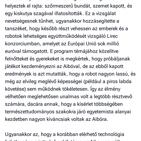
helyeztek el rajta: szőrmeszerű bundát, szemet kapott, és
egy kiskutya szagával illatosították. Ez a vizsgálat
nevetségesnek tűnhet, ugyanakkor hozzásegítette a
tanszéket, hogy később részt vehessen az emberek és a
robotok lehetséges együttműködését vizsgáló Lirec
konzorciumban, amelyet az Európai Unió sok millió
euróval támogatott. E program témájához közelítve
felnőtteket és gyerekeket is megkértek, hogy próbáljanak
játékot kezdeményezni az Aibóval, de az ebből kapott
eredmények is azt mutatták, hogy a robot nagyon lassú, és
még az elvileg meglévő képességei (például a piros labda
követése) sem működnek tökéletesen. Így az élmény
vélhetően meglehetősen unalmas volt a legtöbb résztvevő
számára, dacára annak, hogy a kísérlet többségében
természettudományos szakokra járó egyetemista alanyai
kezdetben nagyon kíváncsiak voltak az Aibóra.
Ugyanakkor az, hogy a korábban elérhető technológia