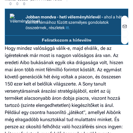
0
0
0
Jobban mondva - heti véleményhírlevél -
ahol a hét
kiemelt témáihoz fűzött személyes gondolatok
összeérnek, részletek
itt.
Feliratkozom a hírlevélre
Hogy mindez valósággá válik-e, majd elválik, de az
ígéreteknek már most is nagyon valóságos ára van. Az
I
eredeti Aibo bukásának egyik oka drágasága volt, hiszen
E
mai áron több mint félmillió forintot kóstált. Az egymást
követő generációk hét évig voltak a piacon, és összesen
150 ezer kelt el belőlük világszerte. A Sony tanult
G
versenytársainak árazási stratégiájából, ezért az új
terméket alacsonyabb áron dobja piacra, viszont hozzá
P
tartozó (szinte elengedhetetlen) kiegészítőket is árul.
Jobba
Például egy csontra hasonlító „játékot”, amellyel Aibónk
- heti
még elragadóbb kunsztokkal tud mulattatni minket. És
vélem
persze az okosító felhőhöz való hozzáférés sincs ingyen: