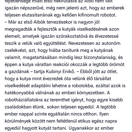
fejletlensége miatt első nekifutásra az Aibo nem vált
igazán népszerűvé, még nem jelenti azt, hogy az emberek
teljesen elutasítanának egy kellően kifinomult robotot.
– Már az első Aibók tervezésekor is nagyon jól
megragadták a fejlesztők a kutyák viselkedésének azon
elemeit, amelyek igazán szórakoztatóvá és élvezetessé
teszik a velük való együttélést. Nevezetesen az autonóm
cselekvést, azt, hogy hiába tanítunk meg a kutyának
valamit, magatartásában mindig lesz bizonytalanság, és
éppen a kutya váratlan reakciói okozzák a legtöbb örömöt
a gazdának – tartja Kubinyi Enikő. – Ebből jött az ötlet,
hogy a kutya mint évezredek óta velünk élő társállat
viselkedését adaptálni lehetne a robotokba, ezáltal azok is
hatékonyabbá válnának az emberi környezetben. A
robotháziállatokra az teremthet igényt, hogy egyre kisebb
családokban élünk, sokan teljesen egyedül. A legtöbb
ember nappal szinte egyáltalán nincs otthon. Ilyen
körülmények között nem feltétlenül etikus egész napra
egyedül hagyott kutyát tartani. Ugyanakkor az ember