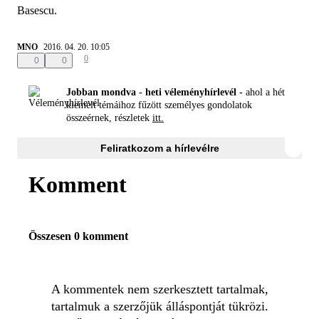
Basescu.
MNO
2016. 04. 20. 10:05
0
0
0
Jobban mondva - heti véleményhírlevél -
ahol a hét
kiemelt témáihoz fűzött személyes gondolatok
összeérnek, részletek
itt.
Feliratkozom a hírlevélre
Komment
Összesen 0 komment
A kommentek nem szerkesztett tartalmak,
tartalmuk a szerzőjük álláspontját tükrözi.