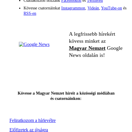
Csatlakozzon hozzánk
Facebookon
és
Twitteren
Kövesse csatornáinkat
Instagrammon
,
Videán
,
YouTube-on
és
RSS-en
A legfrissebb hírekért
kövess minket az
Magyar Nemzet
Google
News oldalán is!
Kövesse a Magyar Nemzet híreit a közösségi médiában
és csatornáinkon:
Feliratkozom a hírlevélre
Előfizetek az újságra