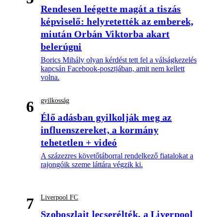
Rendesen leégette magát a tiszás
képviselő: helyretették az emberek,
miután Orbán Viktorba akart
belerúgni
Borics Mihály olyan kérdést tett fel a válságkezelés
kapcsán Facebook-posztjában, amit nem kellett
volna.
gyilkosság
6
Élő adásban gyilkolják meg az
influenszereket, a kormány
tehetetlen + videó
A százezres követőtáborral rendelkező fiatalokat a
rajongóik szeme láttára végzik ki.
Liverpool FC
7
Szoboszlait lecserélték, a Liverpool