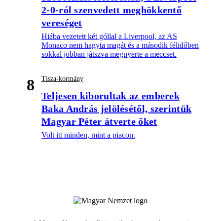
2-0-ról szenvedett meghökkentő
vereséget
Hiába vezetett két góllal a Liverpool, az AS
Monaco nem hagyta magát és a második félidőben
sokkal jobban játszva megnyerte a meccset.
Tisza-kormány
8
Teljesen kiborultak az emberek
Baka András jelölésétől, szerintük
Magyar Péter átverte őket
Volt itt minden, mint a piacon.