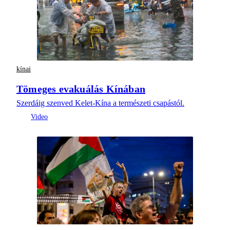
kínai
Tömeges evakuálás Kínában
Szerdáig szenved Kelet-Kína a természeti csapástól.