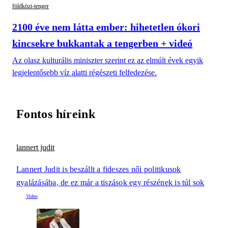
földközi-tenger
2100 éve nem látta ember: hihetetlen ókori
kincsekre bukkantak a tengerben + videó
Az olasz kulturális miniszter szerint ez az elmúlt évek egyik
legjelentősebb víz alatti régészeti felfedezése.
Fontos híreink
lannert judit
Lannert Judit is beszállt a fideszes női politikusok
gyalázásába, de ez már a tiszások egy részének is túl sok