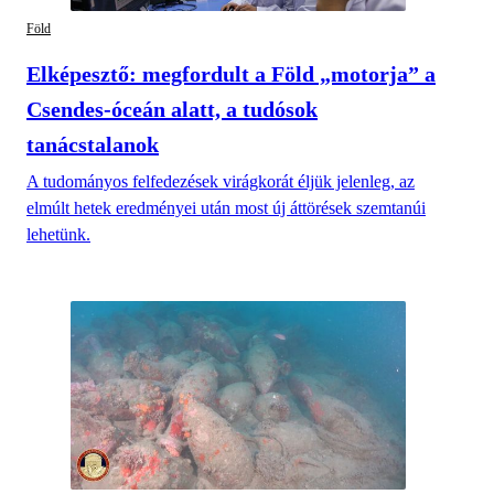
Föld
Elképesztő: megfordult a Föld „motorja” a
Csendes-óceán alatt, a tudósok
tanácstalanok
A tudományos felfedezések virágkorát éljük jelenleg, az
elmúlt hetek eredményei után most új áttörések szemtanúi
lehetünk.