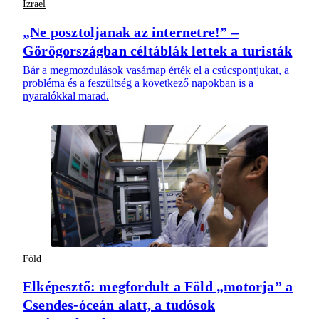
Izrael
„Ne posztoljanak az internetre!” –
Görögországban céltáblák lettek a turisták
Bár a megmozdulások vasárnap érték el a csúcspontjukat, a
probléma és a feszültség a következő napokban is a
nyaralókkal marad.
Föld
Elképesztő: megfordult a Föld „motorja” a
Csendes-óceán alatt, a tudósok