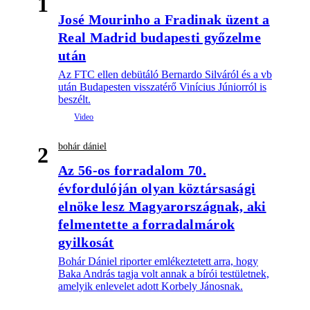
1
José Mourinho a Fradinak üzent a
Real Madrid budapesti győzelme
után
Az FTC ellen debütáló Bernardo Silváról és a vb
után Budapesten visszatérő Vinícius Júniorról is
beszélt.
bohár dániel
2
Az 56-os forradalom 70.
évfordulóján olyan köztársasági
elnöke lesz Magyarországnak, aki
felmentette a forradalmárok
gyilkosát
Bohár Dániel riporter emlékeztetett arra, hogy
Baka András tagja volt annak a bírói testületnek,
amelyik enlevelet adott Korbely Jánosnak.