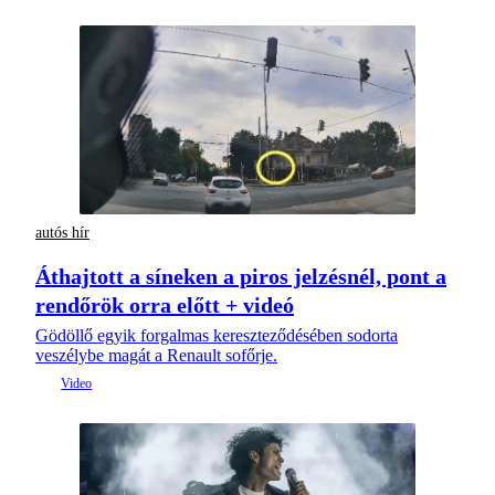
autós hír
Áthajtott a síneken a piros jelzésnél, pont a
rendőrök orra előtt + videó
Gödöllő egyik forgalmas kereszteződésében sodorta
veszélybe magát a Renault sofőrje.