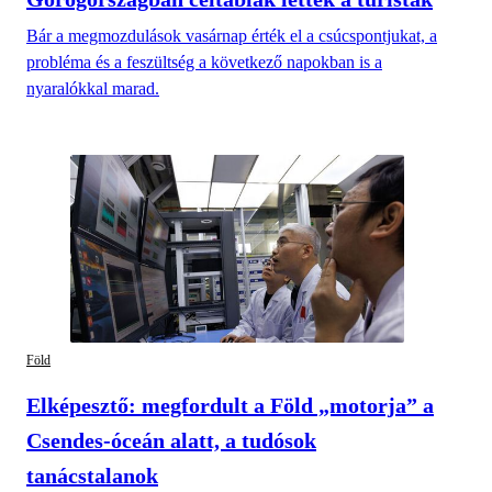
Bár a megmozdulások vasárnap érték el a csúcspontjukat, a
probléma és a feszültség a következő napokban is a
nyaralókkal marad.
Föld
Elképesztő: megfordult a Föld „motorja” a
Csendes-óceán alatt, a tudósok
tanácstalanok