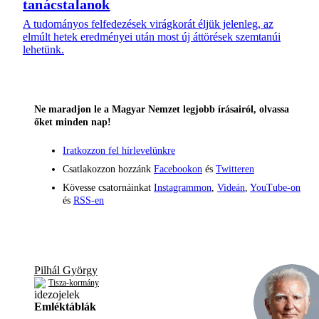
tanácstalanok
A tudományos felfedezések virágkorát éljük jelenleg, az
elmúlt hetek eredményei után most új áttörések szemtanúi
lehetünk.
Ne maradjon le a Magyar Nemzet legjobb írásairól, olvassa
őket minden nap!
Iratkozzon fel hírlevelünkre
Csatlakozzon hozzánk
Facebookon
és
Twitteren
Kövesse csatornáinkat
Instagrammon
,
Videán
,
YouTube-on
és
RSS-en
Pilhál György
Tisza-kormány
Emléktáblák