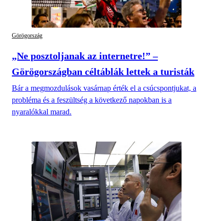
Görögország
„Ne posztoljanak az internetre!” –
Görögországban céltáblák lettek a turisták
Bár a megmozdulások vasárnap érték el a csúcspontjukat, a
probléma és a feszültség a következő napokban is a
nyaralókkal marad.