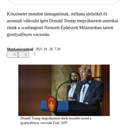
Köszönetet mondott támogatóinak, méltatta alelnökét és
azonnali változást ígért Donald Trump megválasztott amerikai
elnök a washingtoni Nemzeti Építészeti Múzeumban tartott
gyertyafényes vacsorán.
Munkatársunktól
2025. 01. 20. 7:26
0
0
0
Donald Trump megválasztott elnök beszédet mond a
gyartyafényes vacsorán
Fotó: AFP