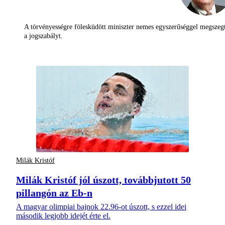
A törvényességre fölesküdött miniszter nemes egyszerűséggel megszeg
a jogszabályt.
Milák Kristóf
Milák Kristóf jól úszott, továbbjutott 50
pillangón az Eb-n
A magyar olimpiai bajnok 22.96-ot úszott, s ezzel idei
második legjobb idejét érte el.