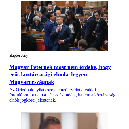
alaptörvény
Magyar Péternek most nem érdeke, hogy
erős köztársasági elnöke legyen
Magyarországnak
Az Origónak nyilatkozó elemző szerint a valódi
fordulópontot nem a választás módja, hanem a köztársasági
elnök jogkörei jelentenék.