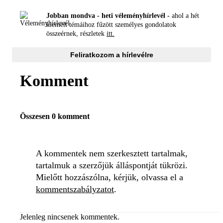
Jobban mondva - heti véleményhírlevél -
ahol a hét
kiemelt témáihoz fűzött személyes gondolatok
összeérnek, részletek
itt.
Feliratkozom a hírlevélre
Komment
Összesen 0 komment
A kommentek nem szerkesztett tartalmak,
tartalmuk a szerzőjük álláspontját tükrözi.
Mielőtt hozzászólna, kérjük, olvassa el a
kommentszabályzatot
.
Jelenleg nincsenek kommentek.