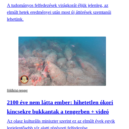
A tudományos felfedezések virágkorát éljük jelenleg, az
elmúlt hetek eredményei után most új áttörések szemtanúi
lehetünk.
földközi-tenger
2100 éve nem látta ember: hihetetlen ókori
kincsekre bukkantak a tengerben + videó
Az olasz kulturális miniszter szerint ez az elmúlt évek egyik
legjelentősebb víz alatti régészeti felfedezése.