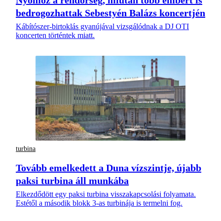
Nyomoz a rendőrség, miután több embert is
bedrogozhattak Sebestyén Balázs koncertjén
Kábítószer-birtoklás gyanújával vizsgálódnak a DJ OTI
koncerten történtek miatt.
turbina
Tovább emelkedett a Duna vízszintje, újabb
paksi turbina áll munkába
Elkezdődött egy paksi turbina visszakapcsolási folyamata.
Estétől a második blokk 3-as turbinája is termelni fog.