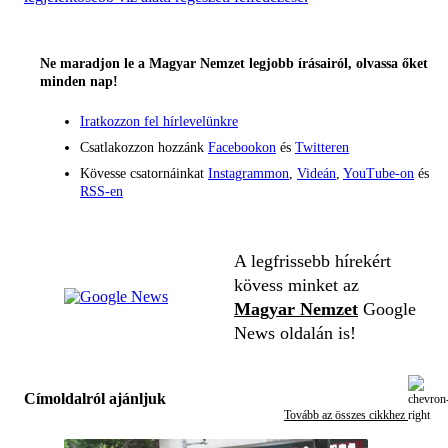
Ne maradjon le a Magyar Nemzet legjobb írásairól, olvassa őket
minden nap!
Iratkozzon fel hírlevelünkre
Csatlakozzon hozzánk
Facebookon
és
Twitteren
Kövesse csatornáinkat
Instagrammon
,
Videán
,
YouTube-on
és
RSS-en
A legfrissebb hírekért
kövess minket az
Magyar Nemzet
Google
News oldalán is!
Címoldalról ajánljuk
Tovább az összes cikkhez