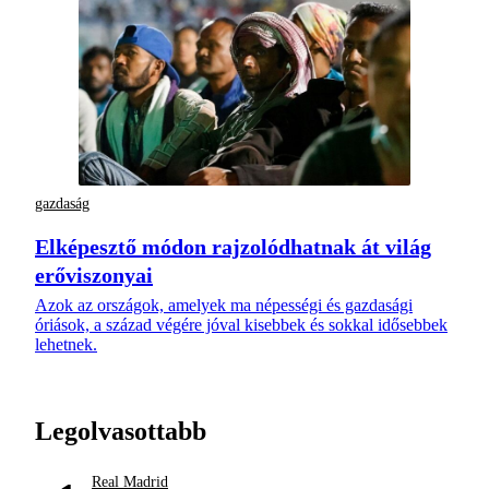
gazdaság
Elképesztő módon rajzolódhatnak át világ
erőviszonyai
Azok az országok, amelyek ma népességi és gazdasági
óriások, a század végére jóval kisebbek és sokkal idősebbek
lehetnek.
Legolvasottabb
Real Madrid