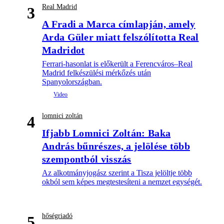
Real Madrid
3
A Fradi a Marca címlapján, amely
Arda Güler miatt felszólította Real
Madridot
Ferrari-hasonlat is előkerült a Ferencváros–Real
Madrid felkészülési mérkőzés után
Spanyolországban.
lomnici zoltán
4
Ifjabb Lomnici Zoltán: Baka
András bűnrészes, a jelölése több
szempontból visszás
Az alkotmányjogász szerint a Tisza jelöltje több
okból sem képes megtestesíteni a nemzet egységét.
hőségriadó
5