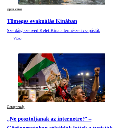
japán város
Tömeges evakuálás Kínában
Szerdáig szenved Kelet-Kína a természeti csapástól.
Görögország
„Ne posztoljanak az internetre!” –
Görögországban céltáblák lettek a turisták