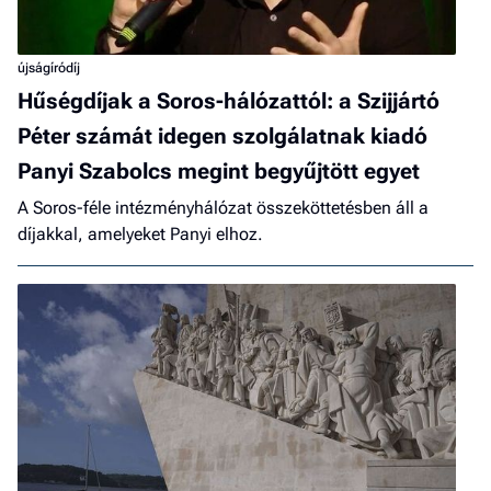
újságíródíj
Hűségdíjak a Soros-hálózattól: a Szijjártó
Péter számát idegen szolgálatnak kiadó
Panyi Szabolcs megint begyűjtött egyet
A Soros-féle intézményhálózat összeköttetésben áll a
díjakkal, amelyeket Panyi elhoz.