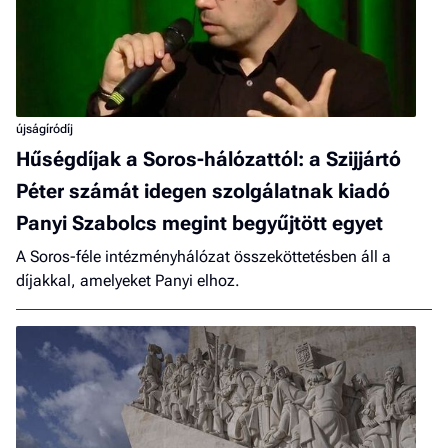
újságíródíj
Hűségdíjak a Soros-hálózattól: a Szijjártó
Péter számát idegen szolgálatnak kiadó
Panyi Szabolcs megint begyűjtött egyet
A Soros-féle intézményhálózat összeköttetésben áll a
díjakkal, amelyeket Panyi elhoz.