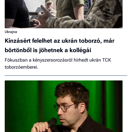
Ukrajna
Kínzásért felelhet az ukrán toborzó, már
börtönből is jöhetnek a kollégái
Fókuszban a kényszersorozásról hírhedt ukrán TCK
toborzóemberei.