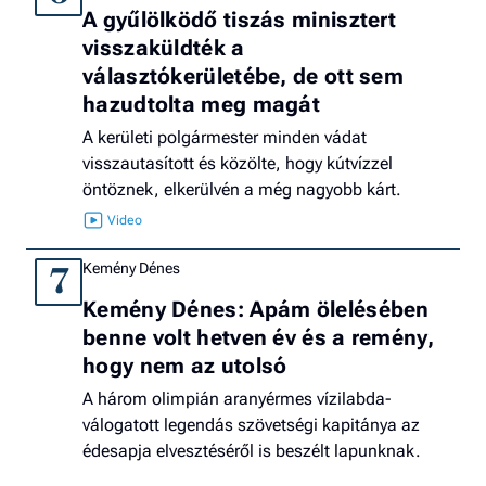
A gyűlölködő tiszás minisztert
visszaküldték a
választókerületébe, de ott sem
hazudtolta meg magát
A kerületi polgármester minden vádat
visszautasított és közölte, hogy kútvízzel
öntöznek, elkerülvén a még nagyobb kárt.
Kemény Dénes
7
Kemény Dénes: Apám ölelésében
benne volt hetven év és a remény,
hogy nem az utolsó
A három olimpián aranyérmes vízilabda-
válogatott legendás szövetségi kapitánya az
édesapja elvesztéséről is beszélt lapunknak.