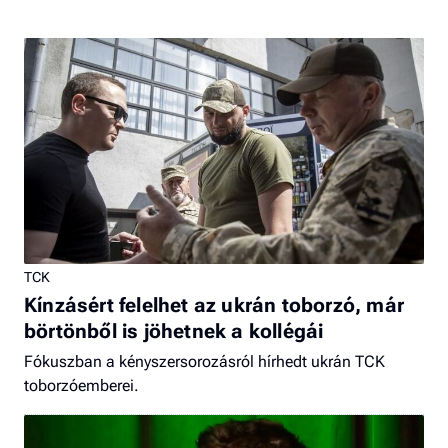
TCK
Kínzásért felelhet az ukrán toborzó, már
börtönből is jöhetnek a kollégái
Fókuszban a kényszersorozásról hírhedt ukrán TCK
toborzóemberei.