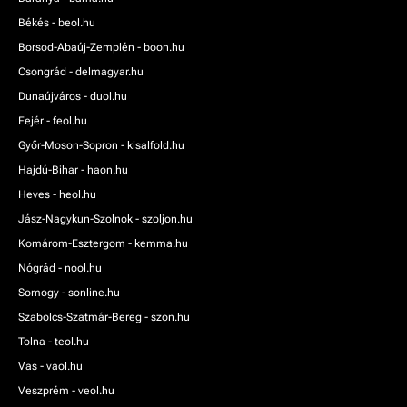
Békés - beol.hu
Borsod-Abaúj-Zemplén - boon.hu
Csongrád - delmagyar.hu
Dunaújváros - duol.hu
Fejér - feol.hu
Győr-Moson-Sopron - kisalfold.hu
Hajdú-Bihar - haon.hu
Heves - heol.hu
Jász-Nagykun-Szolnok - szoljon.hu
Komárom-Esztergom - kemma.hu
Nógrád - nool.hu
Somogy - sonline.hu
Szabolcs-Szatmár-Bereg - szon.hu
Tolna - teol.hu
Vas - vaol.hu
Veszprém - veol.hu