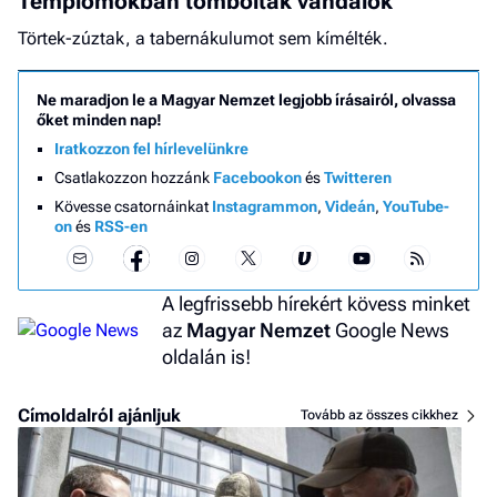
Templomokban tomboltak vandálok
Törtek-zúztak, a tabernákulumot sem kímélték.
Ne maradjon le a Magyar Nemzet legjobb írásairól, olvassa
őket minden nap!
Iratkozzon fel hírlevelünkre
Csatlakozzon hozzánk
Facebookon
és
Twitteren
Kövesse csatornáinkat
Instagrammon
,
Videán
,
YouTube-
on
és
RSS-en
A legfrissebb hírekért kövess minket
az
Magyar Nemzet
Google News
oldalán is!
Címoldalról ajánljuk
Tovább az összes cikkhez