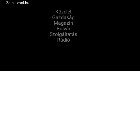
Zala - zaol.hu
Közélet
Gazdaság
Magazin
Bulvár
Szolgáltatás
Rádió