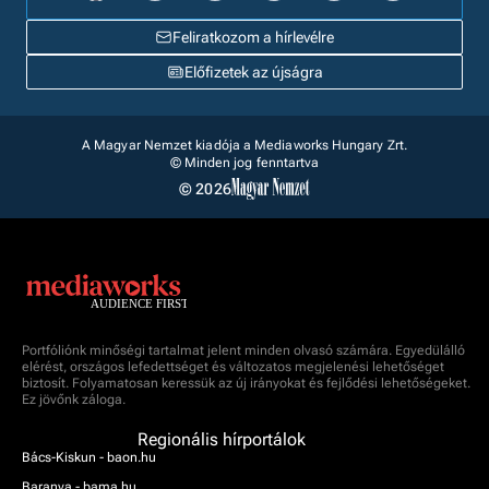
Feliratkozom a hírlevélre
Előfizetek az újságra
A Magyar Nemzet kiadója a Mediaworks Hungary Zrt.
© Minden jog fenntartva
© 2026
Portfóliónk minőségi tartalmat jelent minden olvasó számára. Egyedülálló
elérést, országos lefedettséget és változatos megjelenési lehetőséget
biztosít. Folyamatosan keressük az új irányokat és fejlődési lehetőségeket.
Ez jövőnk záloga.
Regionális hírportálok
Bács-Kiskun - baon.hu
Baranya - bama.hu