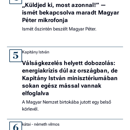
„Küldjed ki, most azonnal!” —
ismét bekapcsolva maradt Magyar
Péter mikrofonja
Ismét őszintén beszélt Magyar Péter.
Kapitány István
5
Válságkezelés helyett dobozolás:
energiakrízis dúl az országban, de
Kapitány István minisztériumában
sokan egész mással vannak
elfoglalva
A Magyar Nemzet birtokába jutott egy belső
körlevél.
kátai - németh vilmos
6