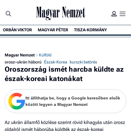
ORBÁN VIKTOR
MAGYAR PÉTER
TISZA-KORMÁNY
K
Magyar Nemzet
Külföld
orosz–ukrán háború
Észak-Korea
kurszki betörés
Oroszország ismét harcba küldte az
észak-koreai katonákat
Itt állíthatja be, hogy a Google keresőben elsők
között legyen a Magyar Nemzet
Az ukrán államfő közlése szerint rövid kihagyás után orosz
oldalról ismét háborúba küldték az észak-koreai