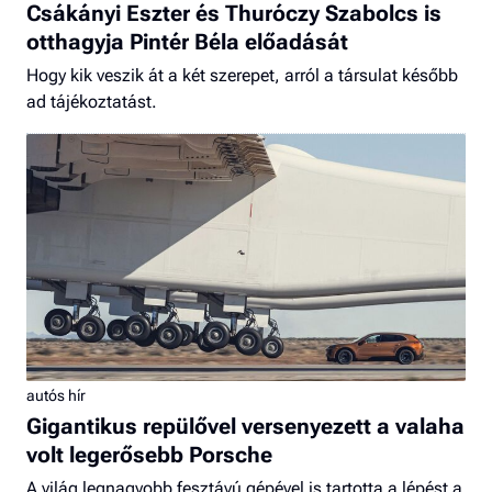
Csákányi Eszter és Thuróczy Szabolcs is
otthagyja Pintér Béla előadását
Hogy kik veszik át a két szerepet, arról a társulat később
ad tájékoztatást.
autós hír
Gigantikus repülővel versenyezett a valaha
volt legerősebb Porsche
A világ legnagyobb fesztávú gépével is tartotta a lépést a