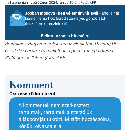
áll a phenjani repülőtéren 2024. június 19-én.
Fotó: AFP
a h
Jobban mondva - heti véleményhírlevél -
ahol a hét
E
kiemelt témáihoz fűzött személyes gondolatok
a
összeérnek, részletek
itt.
ú
Feliratkozom a hírlevélre
Borítókép: Vlagyimir Putyin orosz elnök Kim Dzsong Un
észak-koreai vezető mellett áll a phenjani repülőtéren
2024. június 19-én (fotó: AFP)
Komment
Összesen 0 komment
A kommentek nem szerkesztett
tartalmak, tartalmuk a szerzőjük
álláspontját tükrözi. Mielőtt hozzászólna,
kérjük, olvassa el a