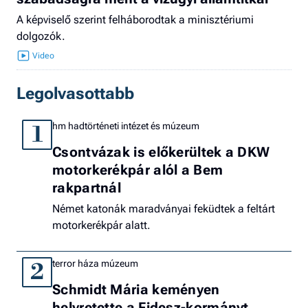
A képviselő szerint felháborodtak a minisztériumi
dolgozók.
Legolvasottabb
hm hadtörténeti intézet és múzeum
1
Csontvázak is előkerültek a DKW
motorkerékpár alól a Bem
rakpartnál
Német katonák maradványai feküdtek a feltárt
motorkerékpár alatt.
terror háza múzeum
2
Schmidt Mária keményen
helyretette a Fidesz-kormányt