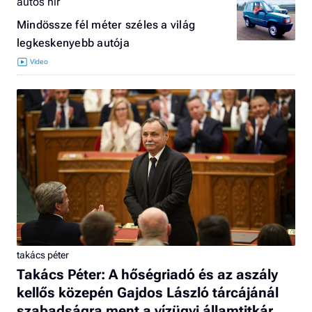
autós hír
Mindössze fél méter széles a világ
legkeskenyebb autója
takács péter
Takács Péter: A hőségriadó és az aszály
kellős közepén Gajdos László tárcájánál
szabadságra ment a vízügyi államtitkár