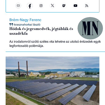
Brém-Nagy Ferenc
krasznahorkai lászló
Hódok és jegesmedvék, jégtáblák és
uszadékfa
Az irodalomról szóló széles vita lehetne az utolsó évtizedek egyik
legfontosabb polémiája.