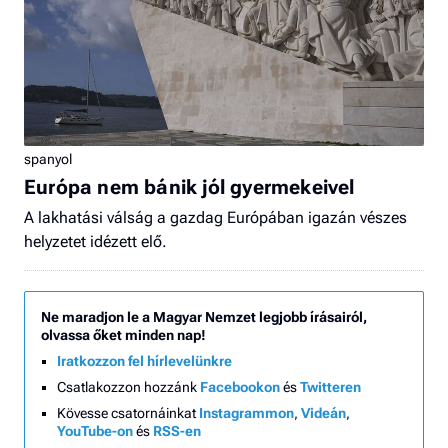
spanyol
Európa nem bánik jól gyermekeivel
A lakhatási válság a gazdag Európában igazán vészes
helyzetet idézett elő.
Ne maradjon le a Magyar Nemzet legjobb írásairól,
olvassa őket minden nap!
Iratkozzon fel hírlevelünkre
Csatlakozzon hozzánk
Facebookon
és
Twitteren
Kövesse csatornáinkat
Instagrammon
,
Videán
,
YouTube-on
és
RSS-en