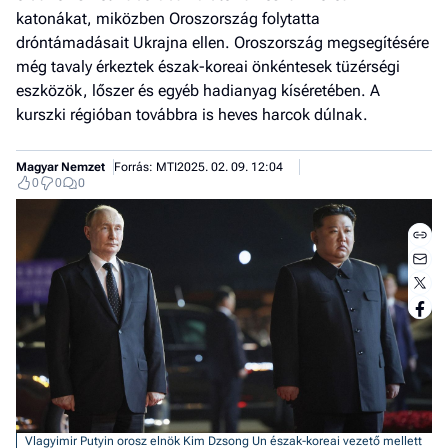
katonákat, miközben Oroszország folytatta
dróntámadásait Ukrajna ellen. Oroszország megsegítésére
még tavaly érkeztek észak-koreai önkéntesek tüzérségi
eszközök, lőszer és egyéb hadianyag kíséretében. A
kurszki régióban továbbra is heves harcok dúlnak.
Magyar Nemzet
Forrás: MTI
2025. 02. 09. 12:04
0
0
0
Jobb
- het
véle
Vlagyimir Putyin orosz elnök Kim Dzsong Un észak-koreai vezető mellett
Fe