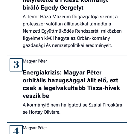
bíráló Egedy Gergelyt
A Terror Háza Múzeum főigazgatója szerint a
professzor valótlan állításokkal támadta a
Nemzeti Együttműködés Rendszerét, miközben
figyelmen kívül hagyta az Orbán-kormány
gazdasági és nemzetpolitikai eredményeit.
Magyar Péter
3
Energiakrízis: Magyar Péter
orbitális hazugsággal állt elő, ezt
csak a legelvakultabb Tisza-hívek
veszik be
A kormányfő nem hallgatott se Szalai Piroskára,
se Hortay Olivérre.
Magyar Péter
4