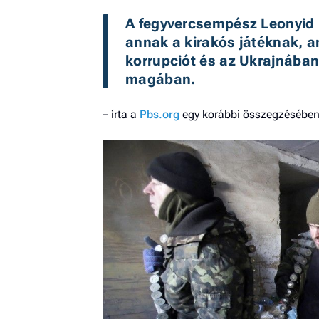
A fegyvercsempész Leonyid M
annak a kirakós játéknak, am
korrupciót és az Ukrajnában
magában.
– írta a
Pbs.org
egy korábbi összegzésében