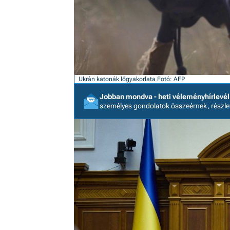
Ukrán katonák lőgyakorlata Fotó: AFP
Jobban mondva - heti véleményhírlevél
személyes gondolatok összeérnek, részl