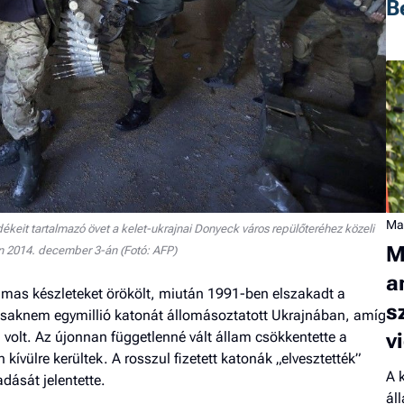
B
Ma
ékeit tartalmazó övet a kelet-ukrajnai Donyeck város repülőteréhez közeli
M
n 2014. december 3-án (Fotó: AFP)
a
lmas készleteket örökölt, miután 1991-ben elszakadt a
s
csaknem egymillió katonát állomásoztatott Ukrajnában, amíg
v
a volt. Az újonnan függetlenné vált állam csökkentette a
kívülre kerültek. A rosszul fizetett katonák „elvesztették”
A 
adását jelentette.
ál