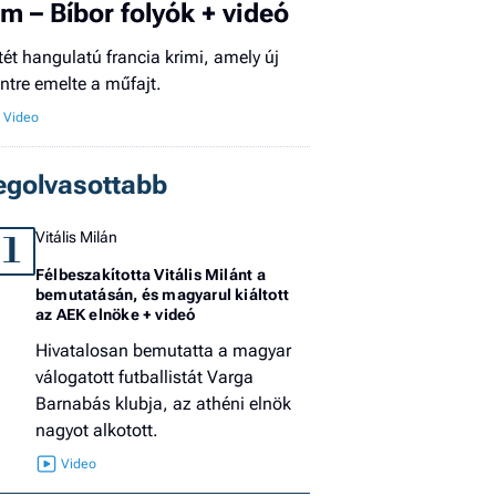
ilm – Bíbor folyók + videó
El
az
tét hangulatú francia krimi, amely új
új
intre emelte a műfajt.
egolvasottabb
Vitális Milán
1
Félbeszakította Vitális Milánt a
bemutatásán, és magyarul kiáltott
az AEK elnöke + videó
Hivatalosan bemutatta a magyar
válogatott futballistát Varga
Barnabás klubja, az athéni elnök
nagyot alkotott.