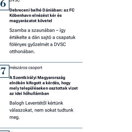
6
Debreceni balhé Dániában: az FC
Köbenhavn elnézést kér és
magyarázatot követel
Szamba a szaunában – így
értékelte a dán sajtó a csapatuk
fölényes győzelmét a DVSC
otthonában.
mészáros csoport
7
A Szentkirályi Magyarország
elnökén kifogott a kérdés, hogy
mely településeken osztottak vizet
az idei hőhullámban
Balogh Leventétől kértünk
válaszokat, nem sokat tudtunk
meg.