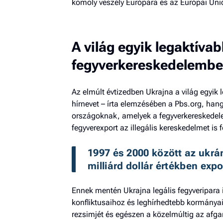
komoly veszély Európára és az Európai Uni
A világ egyik legaktívab
fegyverkereskedelemb
Az elmúlt évtizedben Ukrajna a világ egyik l
hírnevet – írta elemzésében a Pbs.org, han
országoknak, amelyek a fegyverkereskedele
fegyverexport az illegális kereskedelmet is 
1997 és 2000 között az ukrán
milliárd dollár értékben expo
Ennek mentén Ukrajna legális fegyveripara i
konfliktusaihoz és leghírhedtebb kormánya
rezsimjét és egészen a közelmúltig az afgan