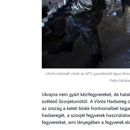
Ukrán katonák viszik az APC gyorstüzelő ágyú löved
Pisky faluba
Ukrajna nem gyárt kézifegyvereket, de hata
széteső Szovjetuniótól. A Vörös Hadsereg 
az ország a keleti blokk frontvonalbeli tagj
hadseregét, a szovjet fegyverek használaton 
fegyvereiket, ami lényegében a fegyverek el