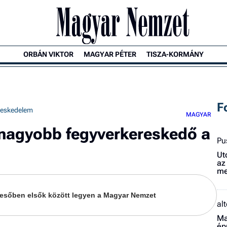
ORBÁN VIKTOR
MAGYAR PÉTER
TISZA-KORMÁNY
F
reskedelem
MAGYAR
egnagyobb fegyverkereskedő a
Pu
Ut
az
me
keresőben elsők között legyen a Magyar Nemzet
al
Ma
ép