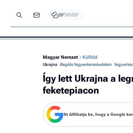
20°
33°/23°
Magyar Nemzet
Külföld
Ukrajna
illegális fegyverkereskedelem
fegyverke
Így lett Ukrajna a l
feketepiacon
Itt állíthatja be, hogy a Google 