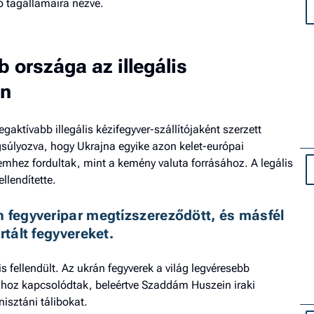
ó tagállamaira nézve.
b országa az illegális
en
egaktívabb illegális kézifegyver-szállítójaként szerzett
gsúlyozva, hogy Ukrajna egyike azon kelet-európai
mhez fordultak, mint a kemény valuta forrásához. A legális
fellendítette.
 fegyveripar megtízszereződött, és másfél 
rtált fegyvereket. 
s fellendült. Az ukrán fegyverek a világ legvéresebb
ihoz kapcsolódtak, beleértve Szaddám Huszein iraki
isztáni tálibokat.