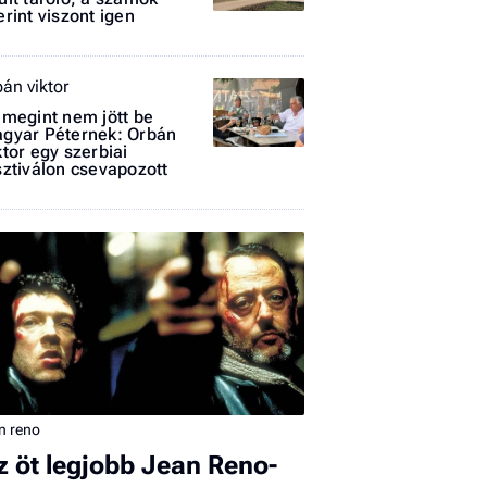
erint viszont igen
bán viktor
 megint nem jött be
gyar Péternek: Orbán
ktor egy szerbiai
I
sztiválon csevapozott
E
G
P
Jobba
- heti
vélem
n reno
Fel
z öt legjobb Jean Reno-
a hí