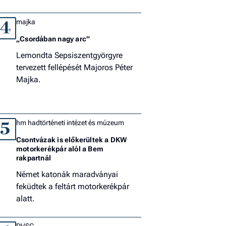
majka
4
„Csordában nagy arc”
Lemondta Sepsiszentgyörgyre
tervezett fellépését Majoros Péter
Majka.
hm hadtörténeti intézet és múzeum
5
Csontvázak is előkerültek a DKW
motorkerékpár alól a Bem
rakpartnál
Német katonák maradványai
feküdtek a feltárt motorkerékpár
alatt.
DVSC