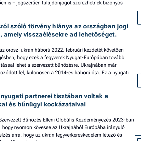
en is – jogszerűen tulajdonjogot szerezhetnek bizonyos
sról szóló törvény hiánya az országban jogi 
 amely visszaélésekre ad lehetőséget.
az orosz–ukrán háború 2022. februári kezdetét követően
gésben, hogy ezek a fegyverek Nyugat-Európában tovább
atással lehet a szervezett bűnözésre. Ukrajnában már
mozódott fel, különösen a 2014-es háború óta. Ez a nyugati
yugati partnerei tisztában voltak a 
kai és bűnügyi kockázataival
Szervezett Bűnözés Elleni Globális Kezdeményezés 2023-ban
t, hogy nyomon kövesse az Ukrajnából Európába irányuló
elzés arra, hogy az ukrán fegyverkereskedelem létező és