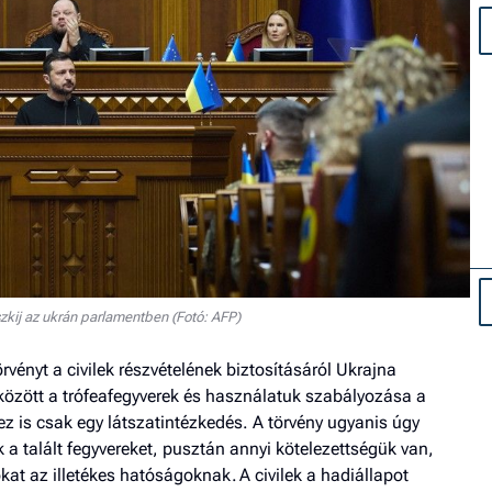
zkij az ukrán parlamentben (Fotó: AFP)
vényt a civilek részvételének biztosításáról Ukrajna
özött a trófeafegyverek és használatuk szabályozása a
e ez is csak egy látszatintézkedés. A törvény ugyanis úgy
a talált fegyvereket, pusztán annyi kötelezettségük van,
okat az illetékes hatóságoknak. A civilek a hadiállapot