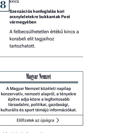
kincs
8
Szenzációs honfoglalás kori
aranyleletekre bukkantak Pest
vármegyében
A felbecsülhetetlen értékű kincs a
korabeli elit tagjaihoz
tartozhatott.
A Magyar Nemzet közéleti napilap
konzervatív, nemzeti alapról, a tényekre
építve adja közre a legfontosabb
társadalmi, politikai, gazdasági,
kulturális és sport témájú információkat.
Előfizetek az újságra