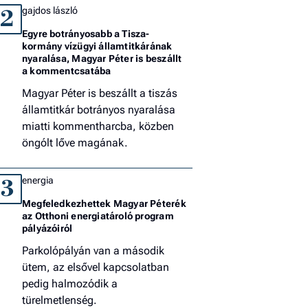
gajdos lászló
2
Egyre botrányosabb a Tisza-
kormány vízügyi államtitkárának
nyaralása, Magyar Péter is beszállt
a kommentcsatába
Magyar Péter is beszállt a tiszás
államtitkár botrányos nyaralása
miatti kommentharcba, közben
öngólt lőve magának.
energia
3
Megfeledkezhettek Magyar Péterék
az Otthoni energiatároló program
pályázóiról
Parkolópályán van a második
ütem, az elsővel kapcsolatban
pedig halmozódik a
türelmetlenség.