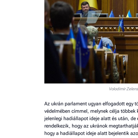
Volodimir Zelens
Az ukrán parlament ugyan elfogadott egy tör
védelmében címmel, melynek célja többek k
jelenlegi hadiállapot ideje alatt és után, d
rendelkezik, hogy az ukránok megtarthatják 
hogy a hadiállapot ideje alatt bejelentik az