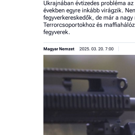
Ukrajnában évtizedes probléma az i
években egyre inkább virágzik. Ne
fegyverkereskedők, de már a nagy 
Terrorcsoportokhoz és maffiahálóza
fegyverek.
Magyar Nemzet
2025. 03. 20. 7:00