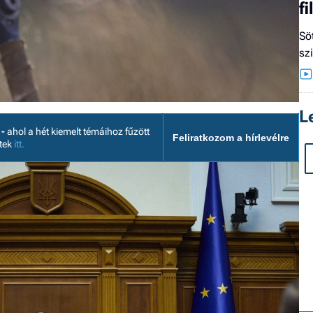
f
Sö
sz
L
 -
ahol a hét kiemelt témáihoz fűzött
Feliratkozom a hírlevélre
etek
itt.