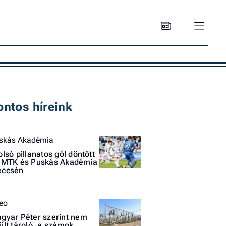
Ke
ontos híreink
skás Akadémia
olsó pillanatos gól döntött
 MTK és Puskás Akadémia
ccsén
teo
gyar Péter szerint nem
ült tároló, a számok