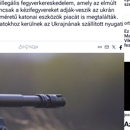
llegális fegyverkereskedelem, amely az elmúlt
sz
mcsak a kézifegyvereket adják-veszik az ukrán
méretű katonai eszközök piacát is megtalálták.
tokhoz kerülnek az Ukrajnának szállított nyugati
or
Ez
Ma
Vi
fe
0
0
0
jea
A