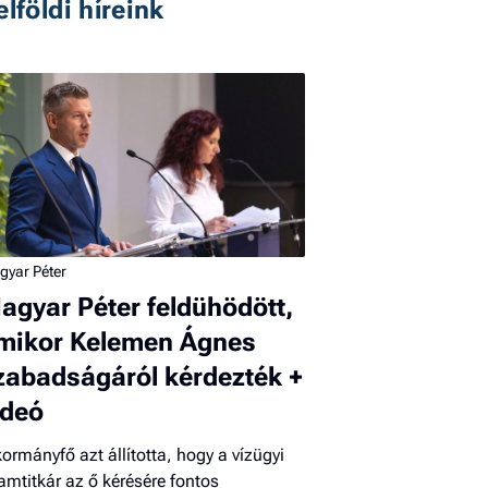
elföldi híreink
gyar Péter
agyar Péter feldühödött,
mikor Kelemen Ágnes
zabadságáról kérdezték +
ideó
kormányfő azt állította, hogy a vízügyi
lamtitkár az ő kérésére fontos