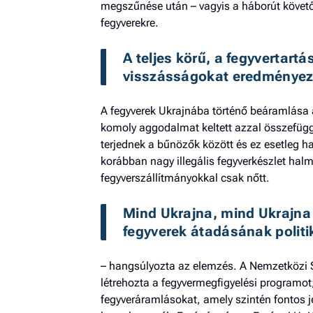
megszűnése után – vagyis a háborút követő
fegyverekre.
A teljes körű, a fegyvertartá
visszásságokat eredményez,
A fegyverek Ukrajnába történő beáramlása 
komoly aggodalmat keltett azzal összefüg
terjednek a bűnözők között és ez esetleg h
korábban nagy illegális fegyverkészlet hal
fegyverszállítmányokkal csak nőtt.
Mind Ukrajna, mind Ukrajna n
fegyverek átadásának politi
– hangsúlyozta az elemzés. A Nemzetközi 
létrehozta a fegyvermegfigyelési programo
fegyveráramlásokat, amely szintén fontos j