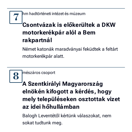
hm hadtörténeti intézet és múzeum
7
Csontvázak is előkerültek a DKW
motorkerékpár alól a Bem
rakpartnál
Német katonák maradványai feküdtek a feltárt
motorkerékpár alatt.
mészáros csoport
8
A Szentkirályi Magyarország
elnökén kifogott a kérdés, hogy
mely településeken osztottak vizet
az idei hőhullámban
Balogh Leventétől kértünk válaszokat, nem
sokat tudtunk meg.