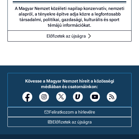
A Magyar Nemzet közéleti napilap konzervatív, nemzeti
alapról, a tényekre építve adja közre a legfontosabb
társadalmi, politikai, gazdasági, kulturális és sport
témájú információkat.
Előfizetek az újságra
Kövesse a Magyar Nemzet híreit a közösségi
médiában és csatornáinkon:
Feliratkozom a hírlevélre
Előfizetek az újságra