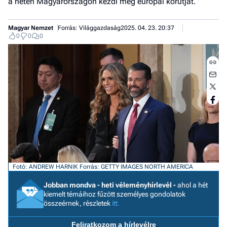
a héten Magyarországon kezdi meg európai körútját.
Magyar Nemzet
Forrás: Világgazdaság
2025. 04. 23. 20:37
0
0
0
Fotó: ANDREW HARNIK
Forrás: GETTY IMAGES NORTH AMERICA
Jobb
Jobban mondva - heti véleményhírlevél -
ahol a hét
kiemelt témáihoz fűzött személyes gondolatok
- het
összeérnek, részletek
itt.
véle
Feliratkozom a hírlevélre
Fe