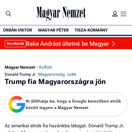
ORBÁN VIKTOR
MAGYAR PÉTER
TISZA-KORMÁNY
K
Baka Andrást ültetné be Magyar Péter a Sá
Rendkívüli
Magyar Nemzet
Külföld
Donald Trump Jr
Magyarország
üzlet
Trump fia Magyarországra jön
Itt állíthatja be, hogy a Google keresőben elsők
között legyen a Magyar Nemzet
Az amerikai elnök fia hazánkba látogat. Donald Trump Jr.