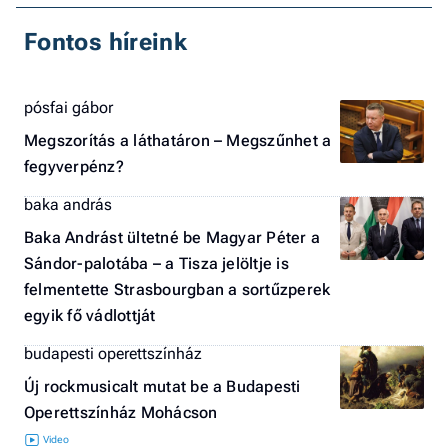
Fontos híreink
pósfai gábor
Megszorítás a láthatáron – Megszűnhet a
fegyverpénz?
baka andrás
Baka Andrást ültetné be Magyar Péter a
Sándor-palotába – a Tisza jelöltje is
felmentette Strasbourgban a sortűzperek
egyik fő vádlottját
budapesti operettszínház
Új rockmusicalt mutat be a Budapesti
Operettszínház Mohácson