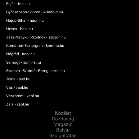
Fejér - feol.hu
Győr-Moson-Sopron - kisalfold.hu
Hajdú-Bihar - haon.hu
Heves - heol.hu
Jász-Nagykun-Szolnok - szoljon.hu
Komárom-Esztergom - kemma.hu
Nógrád - nool.hu
Somogy - sonline.hu
Szabolcs-Szatmár-Bereg - szon.hu
Tolna - teol.hu
Vas - vaol.hu
Veszprém - veol.hu
Zala - zaol.hu
Közélet
Gazdaság
Magazin
Bulvár
Szolgáltatás