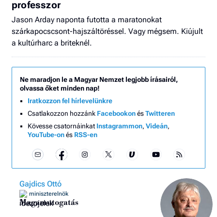
professzor
Jason Arday naponta futotta a maratonokat
szárkapocscsont-hajszáltöréssel. Vagy mégsem. Kiújult
a kultúrharc a briteknél.
Ne maradjon le a Magyar Nemzet legjobb írásairól,
olvassa őket minden nap!
Iratkozzon fel hírlevelünkre
Csatlakozzon hozzánk
Facebookon
és
Twitteren
Kövesse csatornáinkat
Instagrammon
,
Videán
,
YouTube-on
és
RSS-en
Gajdics Ottó
miniszterelnök
Magamutogatás