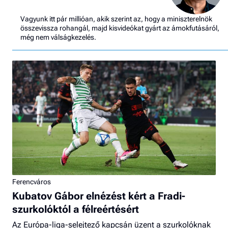
Vagyunk itt pár millióan, akik szerint az, hogy a miniszterelnök
összevissza rohangál, majd kisvideókat gyárt az ámokfutásáról,
még nem válságkezelés.
Ferencváros
Kubatov Gábor elnézést kért a Fradi-
szurkolóktól a félreértésért
Az Európa-liga-selejtező kapcsán üzent a szurkolóknak