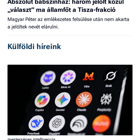
Abszolút bábszínház: három jelölt közül
„választ” ma államfőt a Tisza-frakció
Magyar Péter az emlékezetes felsülése után nem akarta
a jelöltek nevét elárulni.
Külföldi híreink
mesterséges intelligencia