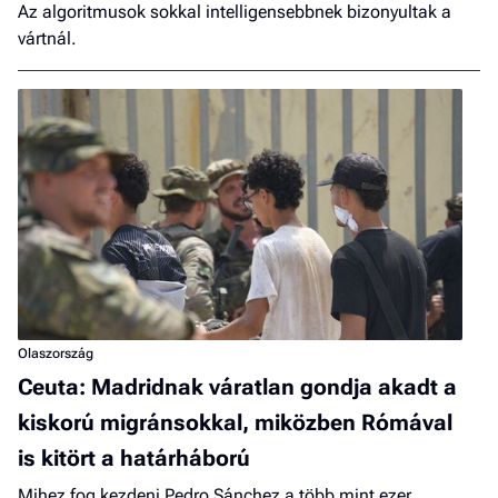
Az algoritmusok sokkal intelligensebbnek bizonyultak a
vártnál.
Olaszország
Ceuta: Madridnak váratlan gondja akadt a
kiskorú migránsokkal, miközben Rómával
is kitört a határháború
Mihez fog kezdeni Pedro Sánchez a több mint ezer