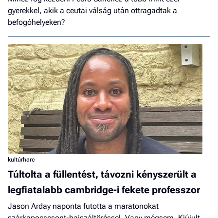
gyerekkel, akik a ceutai válság után ottragadtak a
befogóhelyeken?
kultúrharc
Túltolta a füllentést, távozni kényszerült a
legfiatalabb cambridge-i fekete professzor
Jason Arday naponta futotta a maratonokat
szárkapocscsont-hajszáltöréssel. Vagy mégsem. Kiújult