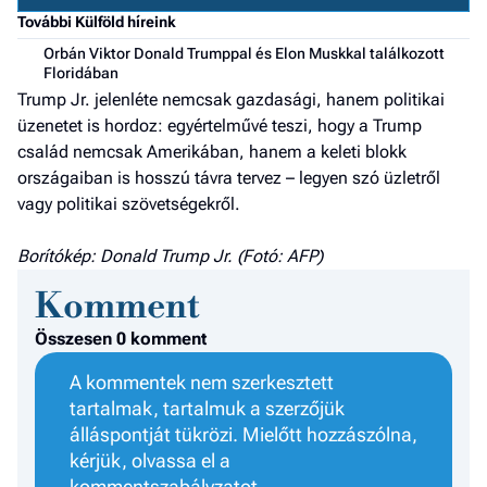
a h
További Külföld híreink
Orbán Viktor Donald Trumppal és Elon Muskkal találkozott
E
Floridában
a
Trump Jr. jelenléte nemcsak gazdasági, hanem politikai
ú
üzenetet is hordoz: egyértelművé teszi, hogy a Trump
család nemcsak Amerikában, hanem a keleti blokk
országaiban is hosszú távra tervez – legyen szó üzletről
vagy politikai szövetségekről.
Borítókép: Donald Trump Jr. (Fotó: AFP)
Komment
Összesen 0 komment
A kommentek nem szerkesztett
tartalmak, tartalmuk a szerzőjük
álláspontját tükrözi. Mielőtt hozzászólna,
kérjük, olvassa el a
kommentszabályzatot
.