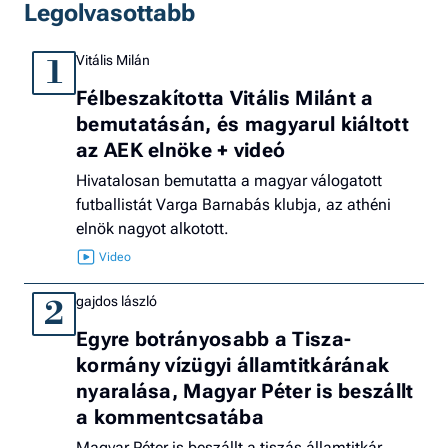
Legolvasottabb
Vitális Milán
1
Félbeszakította Vitális Milánt a
bemutatásán, és magyarul kiáltott
az AEK elnöke + videó
Hivatalosan bemutatta a magyar válogatott
futballistát Varga Barnabás klubja, az athéni
elnök nagyot alkotott.
gajdos lászló
2
Egyre botrányosabb a Tisza-
kormány vízügyi államtitkárának
nyaralása, Magyar Péter is beszállt
a kommentcsatába
Magyar Péter is beszállt a tiszás államtitkár