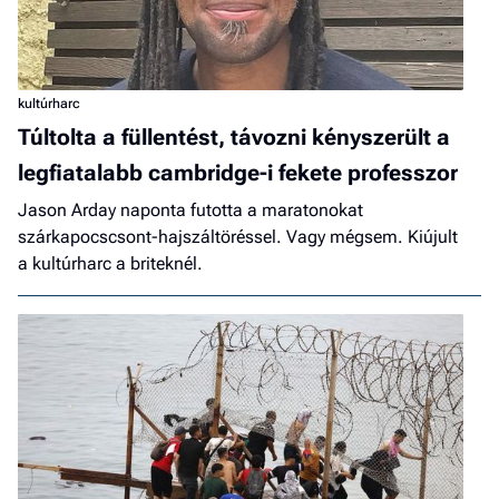
kultúrharc
Túltolta a füllentést, távozni kényszerült a
legfiatalabb cambridge-i fekete professzor
Jason Arday naponta futotta a maratonokat
szárkapocscsont-hajszáltöréssel. Vagy mégsem. Kiújult
a kultúrharc a briteknél.