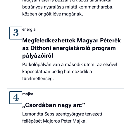
botrányos nyaralása miatti kommentharcba,
közben öngólt lőve magának.
energia
3
Megfeledkezhettek Magyar Péterék
az Otthoni energiatároló program
pályázóiról
Parkolópályán van a második ütem, az elsővel
kapcsolatban pedig halmozódik a
türelmetlenség.
majka
4
„Csordában nagy arc”
Lemondta Sepsiszentgyörgyre tervezett
fellépését Majoros Péter Majka.