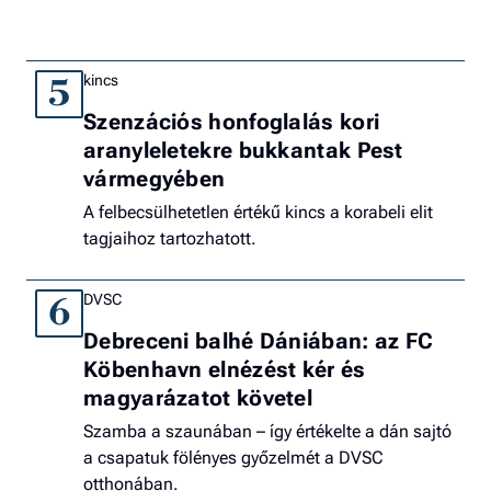
kincs
5
Szenzációs honfoglalás kori
aranyleletekre bukkantak Pest
vármegyében
A felbecsülhetetlen értékű kincs a korabeli elit
tagjaihoz tartozhatott.
DVSC
6
Debreceni balhé Dániában: az FC
Köbenhavn elnézést kér és
magyarázatot követel
Szamba a szaunában – így értékelte a dán sajtó
a csapatuk fölényes győzelmét a DVSC
otthonában.