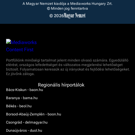
A Magyar Nemzet kiadója a Mediaworks Hungary Zrt.
© Minden jog fenntartva
© 2026
Portfóliónk minőségi tartalmat jelent minden olvasó számára. Egyedülálló
elérést, országos lefedettséget és változatos megjelenési lehetőséget
biztosít. Folyamatosan keressük az új irányokat és fejlődési lehetőségeket.
Ez jövőnk záloga.
Regionális hírportálok
Bács-Kiskun - baon.hu
Baranya - bama.hu
Békés - beol.hu
Borsod-Abaúj-Zemplén - boon.hu
Csongrád - delmagyar.hu
Dunaújváros - duol.hu