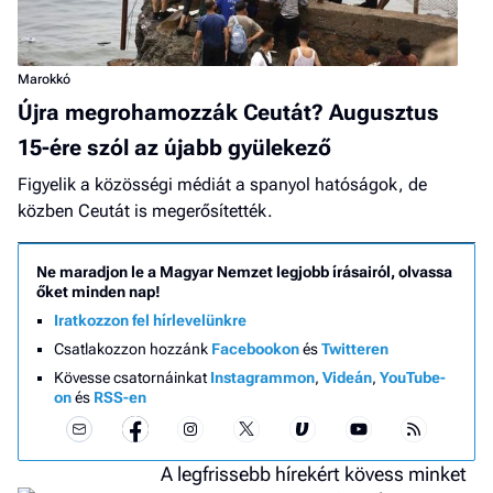
Marokkó
Újra megrohamozzák Ceutát? Augusztus
15-ére szól az újabb gyülekező
Figyelik a közösségi médiát a spanyol hatóságok, de
közben Ceutát is megerősítették.
Ne maradjon le a Magyar Nemzet legjobb írásairól, olvassa
őket minden nap!
Iratkozzon fel hírlevelünkre
Csatlakozzon hozzánk
Facebookon
és
Twitteren
Kövesse csatornáinkat
Instagrammon
,
Videán
,
YouTube-
on
és
RSS-en
A legfrissebb hírekért kövess minket